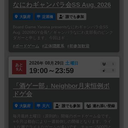
なにわギャンパラ会SS Aug. 2026
大阪府
淀屋橋
誰でも参加
Board Game Yarena presentsなにわギャンパラ会SS
Aug. 2026BGY会長*／ギャンパラなにわ支部長のピンク
ダガーと申します。今回はギ...
#ボードゲーム
#正体隠匿系
#初参加歓迎
2026
08
29
土
年
月
日
曜日
1
あと
19:00～23:59
9人
0
「酒ゲー部」Neighbor月末恒例ボ
ドゲ会
大阪府
天六
誰でも参加
連れ添い登録
毎月最終土曜日（原則的）開催のボードゲーム会です。
※今月は都合により一週前倒しの開催となります。ライ
トな層でライトなゲームが多いです。チャージ500円と