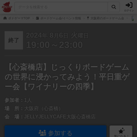
ログイン
ボドゲーマTOP
ボードゲーム会/イベント情報
大阪府のボードゲーム会
2024
8
6
火
年
月
日
曜日
終了
19:00～23:00
【心斎橋店】じっくりボードゲーム
の世界に浸かってみよう！平日重ゲ
ー会【ワイナリーの四季】
参加者：
1人
場 所：
大阪府（心斎橋）
会 場：
JELLYJELLYCAFE大阪心斎橋店
参加する
気になる！