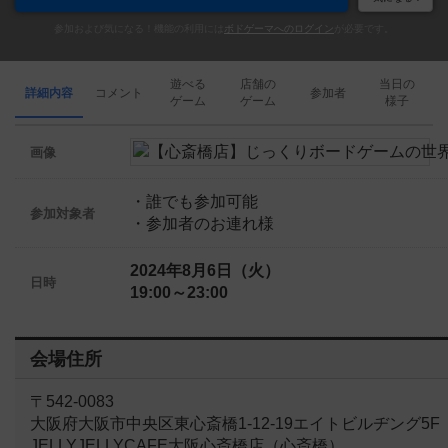
参加および気になる！機能の利用には
ボドゲーマへのログイン
が必要です。
遊べる
店舗の
当日の
詳細内容
コメント
参加者
ゲーム
ゲーム
様子
画像
・誰でも参加可能
参加対象者
・参加者のお連れ様
2024年8月6日（火）
日時
19:00～23:00
会場住所
〒542-0083
大阪府大阪市中央区東心斎橋1-12-19エイトビルヂング5F
JELLYJELLYCAFE大阪心斎橋店（心斎橋）