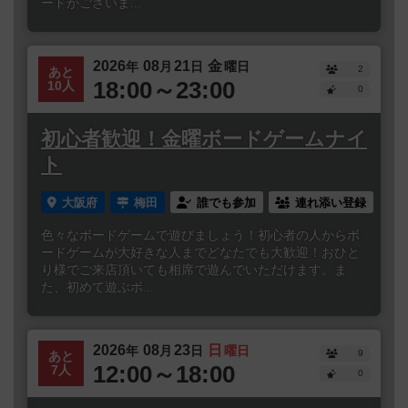
ードがございま...
2026
08
21
金
年
月
日
曜日
2
あと
18:00～23:00
10人
0
初心者歓迎！金曜ボードゲームナイ
ト
大阪府
梅田
誰でも参加
連れ添い登録
色々なボードゲームで遊びましょう！初心者の人からボ
ードゲームが大好きな人までどなたでも大歓迎！おひと
り様でご来店頂いても相席で遊んでいただけます。ま
た、初めて遊ぶボ...
2026
08
23
日
年
月
日
曜日
9
あと
12:00～18:00
7人
0