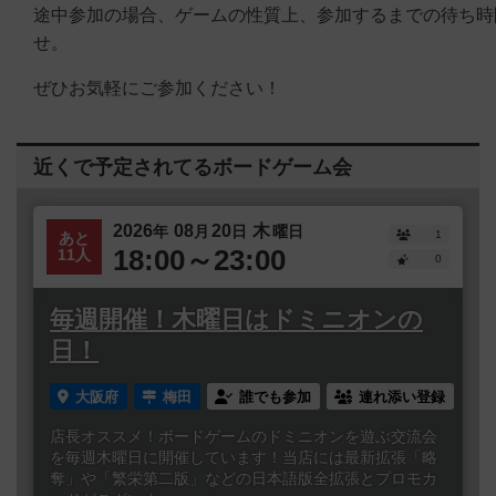
途中参加の場合、ゲームの性質上、参加するまでの待ち時
せ。
ぜひお気軽にご参加ください！
近くで予定されてるボードゲーム会
2026
08
20
木
年
月
日
曜日
1
あと
18:00～23:00
11人
0
毎週開催！木曜日はドミニオンの
日！
大阪府
梅田
誰でも参加
連れ添い登録
店長オススメ！ボードゲームのドミニオンを遊ぶ交流会
を毎週木曜日に開催しています！当店には最新拡張「略
奪」や「繁栄第二版」などの日本語版全拡張とプロモカ