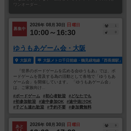
ワンオーダー...
2026
08
30
日
年
月
日
曜日
1
募集中
10:00～16:30
0
ゆうもあゲーム会・大阪
大阪府
大阪メトロ千日前線・鶴見緑地線「西長堀駅」より
『世界のボードゲームを広める会ゆうもあ』では、ボ
ードゲームを普及する為の活動として各地で「ゆうもあ
ゲーム会」を開催しています。 「ゆうもあゲーム会」
は、ご家族向け...
#ボードゲーム
#初心者歓迎
#どなたでも
#初参加歓迎
#途中参加OK
#途中抜けOK
#子ども連れ歓迎
#予約不要
#参加費無料
2026
08
30
日
年
月
日
曜日
9
あと
3人