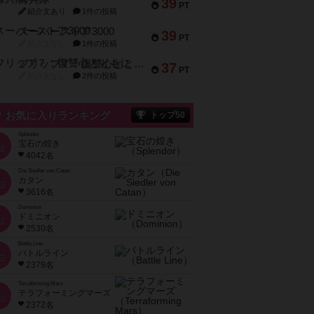
39
PT
紹介文あり
1件の投稿
スーパーストア3000
39
PT
紹介文なし
1件の投稿
フリップ７：復讐心とともに
37
PT
紹介文なし
2件の投稿
お気に入りランキング
トップ50
Splendor
宝石の煌き
位
4042名
Die Siedler von Catan
カタン
位
3616名
Dominion
ドミニオン
位
2530名
Battle Line
バトルライン
位
2379名
Terraforming Mars
テラフォーミングマーズ
位
2372名