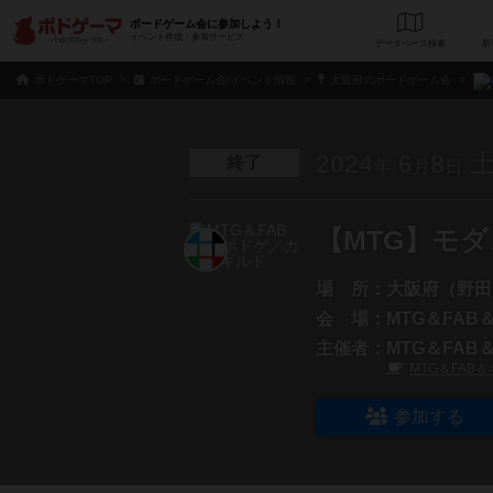
ボードゲーム会に参加しよう！
イベント作成・参加サービス
データベース
検
ボドゲーマTOP
ボードゲーム会/イベント情報
大阪府のボードゲーム会
2024
6
8
終了
年
月
日
【MTG】モ
場 所：
大阪府（野田
会 場：
MTG＆FA
主催者：
MTG＆FA
MTG＆FAB
参加する