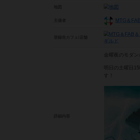
地図
MTG＆F
主催者
登録先
カフェ/店舗
ギルド
金曜夜のモダン
明日の土曜日1
す！
詳細内容