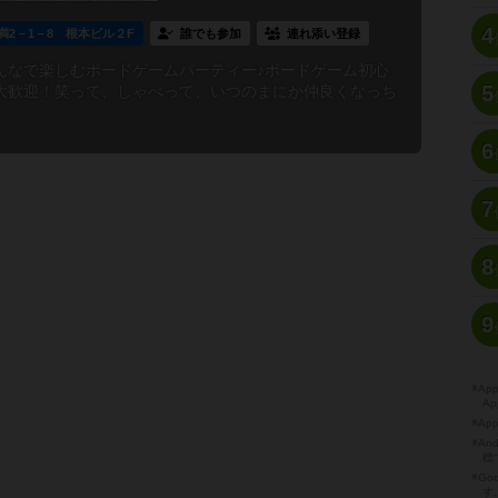
4
満2－1－8 根本ビル２F
誰でも参加
連れ添い登録
んなで楽しむボードゲームパーティー♪ボードゲーム初心
5
大歓迎！笑って、しゃべって、いつのまにか仲良くなっち
6
7
8
9
※A
Ap
※Ap
※A
標
※Go
す