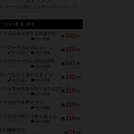
ボドファン
ボードゲームに特化したクラウドファンディング
アクセス数 急上昇中
リワイルド：サウスアメリカ
552
PT
紹介文なし
2件の投稿
マーケットフレッシュ
170
PT
紹介文あり
1件の投稿
ファイアー・ブルズ / 火牛陣
141
PT
紹介文なし
1件の投稿
ワン・トゥ・ファイブ
122
PT
紹介文あり
1件の投稿
トランスオリエント・エクスプレス
119
PT
紹介文なし
1件の投稿
フラットアイアン
118
PT
紹介文なし
2件の投稿
エコーズ・オブ・タイム
118
PT
紹介文なし
8件の投稿
南北戦争
79
PT