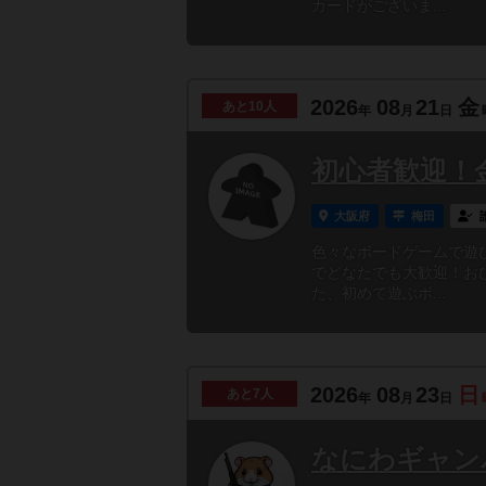
カードがございま...
2026
08
21
金
あと
10人
年
月
日
初心者歓迎！
大阪府
梅田
色々なボードゲームで遊
でどなたでも大歓迎！お
た、初めて遊ぶボ...
2026
08
23
日
あと
7人
年
月
日
なにわギャンパラ