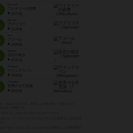
Viticulture
ワイナリーの四季
位
2273名
Agricola
アグリコラ
位
2120名
Azul
アズール
位
2034名
Splendor
宝石の煌き
位
2031名
Wingspan
ウイングスパン
位
2006名
7 Wonders
世界の七不思議
位
1920名
pple、Apple のロゴ は、米国および他の国々で登録された
ple Inc.の商標です。
p Store は、Apple Inc.のサービスマークです。
ndroid は、グーグル インコーポレイテッドの商標または登録商
です。
ogle Play とそのロゴは、Google Inc.の商標または登録商標で
。