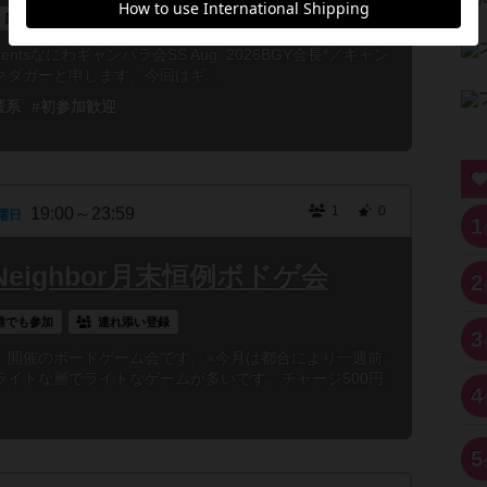
誰でも参加
 presentsなにわギャンパラ会SS Aug. 2026BGY会長*／ギャン
ダガーと申します。今回はギ...
匿系
#初参加歓迎
1
0
19:00～23:59
曜日
1
eighbor月末恒例ボドゲ会
2
誰でも参加
連れ添い登録
3
）開催のボードゲーム会です。※今月は都合により一週前
ライトな層でライトなゲームが多いです。チャージ500円
4
5