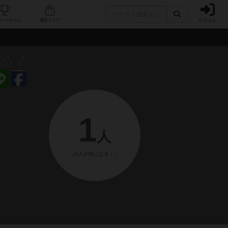
ログイン
フェ/店舗
人気ボードゲーム
通販ストア
アして
げよう
1
人
（0人が気になる！）