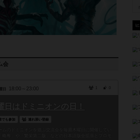
ム会
1
0
18:00～23:00
曜日
曜日はドミニオンの日！
誰でも参加
連れ添い登録
ームのドミニオンを遊ぶ交流会を毎週木曜日に開催してい
「略奪」や「繁栄第二版」などの日本語版全拡張とプロモ