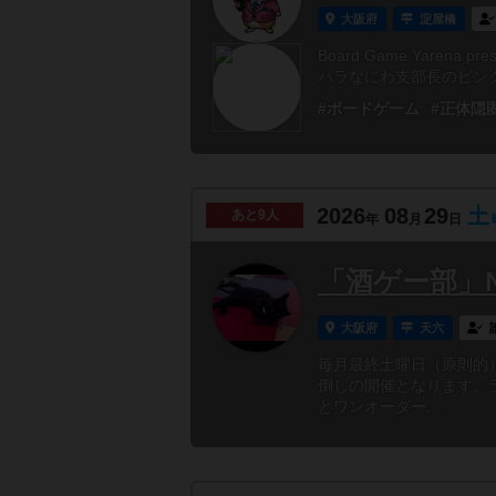
大阪府
淀屋橋
Board Game Yarena
パラなにわ支部長のピンク
#ボードゲーム
#正体隠
2026
08
29
土
あと
9人
年
月
日
「酒ゲー部」N
大阪府
天六
毎月最終土曜日（原則的
倒しの開催となります。
とワンオーダー...