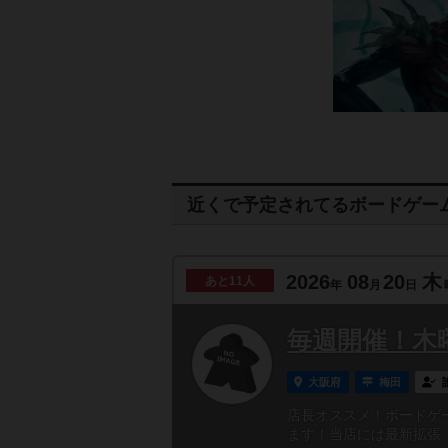
近くで予定されてるボードゲー
2026
08
20
木
あと
11人
年
月
日
毎週開催！木
大阪府
梅田
店長オススメ！ボードゲ
ます！当店には最新拡張