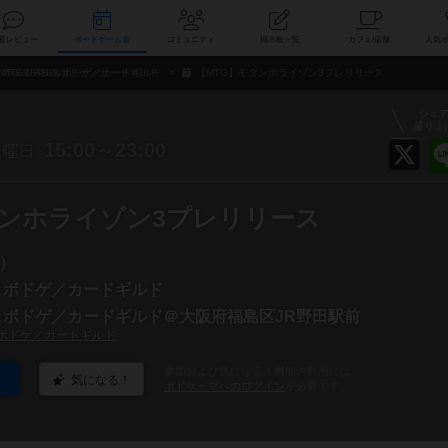
索
新着レビュー
ボードゲーム会
コミュニティ
掲示板一覧
カ
MTG＆FAB＆ボドゲ／カードギルド
【MTG】モダンホライゾン3プレリリース
シェ
盛り上
土
15:00～23:00
曜日
ダンホライゾン3プレリリース
）
B＆ボドゲ／カードギルド
B＆ボドゲ／カードギルド＠大阪府福島区JR野田駅前
＆ボドゲ／カードギルド
参加および気になる！機能の利用には
気になる！
ボドゲーマへのログイン
が必要です。