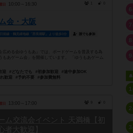
1
0
10:00～16:30
曜日
6
ム会・大阪
7
日前線・鶴見緑地線「西長堀駅」より徒歩3分
誰でも参加
8
広める会ゆうもあ』では、ボードゲームを普及する為
9
うもあゲーム会」を開催しています。 「ゆうもあゲーム
歓迎
#どなたでも
#初参加歓迎
#途中参加OK
連れ歓迎
#予約不要
#参加費無料
1
9
0
13:00～17:00
曜日
2
ーム交流会イベント 天満橋【初
3
心者大歓迎】