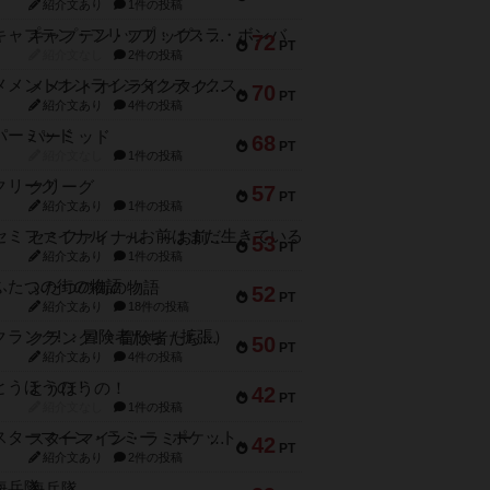
紹介文あり
1件の投稿
キャプテン・フリップ：イスラ・ボンバ
72
PT
紹介文なし
2件の投稿
メメントオンラインタクティクス
70
PT
紹介文あり
4件の投稿
パーミッド
68
PT
紹介文なし
1件の投稿
クリーグ
57
PT
紹介文あり
1件の投稿
セミファイナル ～お前はまだ生きている～
53
PT
紹介文あり
1件の投稿
ふたつの街の物語
52
PT
紹介文あり
18件の投稿
クランク! ：冒険者たち（拡張）
50
PT
紹介文あり
4件の投稿
とうほうの！
42
PT
紹介文なし
1件の投稿
スターマイン・ラミー ポケット
42
PT
紹介文あり
2件の投稿
海兵隊