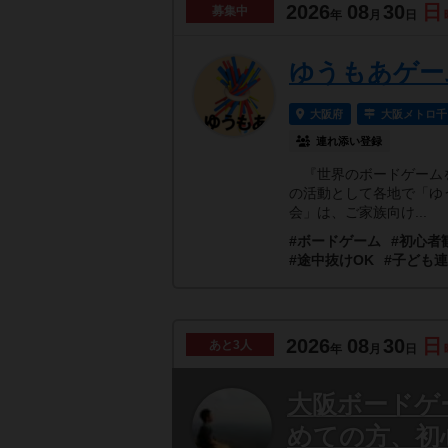
2026
08
30
日
募集中
年
月
日
ゆうもあゲー
大阪府
大阪メトロ千
連れ添い登録
『世界のボードゲームを
の活動として各地で「ゆ
会」は、ご家族向け...
#ボードゲーム
#初心者
#途中抜けOK
#子ども
2026
08
30
日
あと
3人
年
月
日
大阪ボードゲ
めての方、初