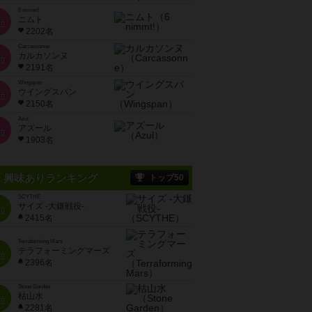
6 nimmt!
ニムト
位
2202名
Carcassonne
カルカソンヌ
位
2191名
Wingspan
ウイングスパン
位
2150名
Azul
アズール
位
1903名
興味ありランキング
トップ50
SCYTHE
サイズ -大鎌戦役-
位
2415名
Terraforming Mars
テラフォーミングマーズ
位
2396名
Stone Garden
枯山水
位
2281名