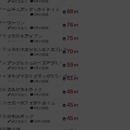
紹介文あり
6件の投稿
ノームズ・アット・ナイト
88
PT
紹介文なし
1件の投稿
マーリン
76
PT
紹介文あり
6件の投稿
フラットアイアン
75
PT
紹介文なし
2件の投稿
トランスオリエント・エクスプレス
70
PT
紹介文なし
1件の投稿
アンブッシュ！：ムーブアウト！
59
PT
紹介文あり
1件の投稿
キャプテン・フリップ：イスラ・ボンバ
51
PT
紹介文なし
2件の投稿
ガルフストライク
46
PT
紹介文あり
1件の投稿
エコーズ・オブ・タイム
45
PT
紹介文なし
8件の投稿
スカルキング
45
PT
紹介文あり
12件の投稿
海兵隊