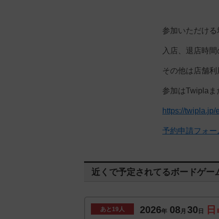
参加いただける
入店、退店時間
その他は店舗利
参加はTwipl
https://twipla.j
予約申請フォー
近くで予定されてるボードゲー
2026
08
30
日
あと
19人
年
月
日