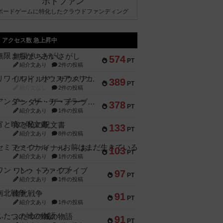
ボドファン
ボードゲームに特化したクラウドファンディング
アクセス数 急上昇中
無限まちがいさがし
574
PT
紹介文あり
2件の投稿
リワイルド：サウスアメリカ
389
PT
紹介文なし
2件の投稿
アンダー・ザ・テーブラー
378
PT
紹介文あり
1件の投稿
宵と暁の呪文書
133
PT
紹介文あり
8件の投稿
セミファイナル ～お前はまだ生きている～
103
PT
紹介文あり
1件の投稿
ワン・トゥ・ファイブ
97
PT
紹介文あり
1件の投稿
南北戦争
91
PT
紹介文あり
1件の投稿
ふたつの城の物語
91
PT