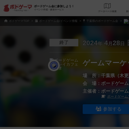
ボードゲーム会に参加しよう！
イベント作成・参加サービス
データベース
検
ボドゲーマTOP
ボードゲーム会/イベント情報
千葉県のボードゲーム会
2024
4
28
終了
年
月
日
ゲームマーケッ
場 所：
千葉県（木更
会 場：
ボードゲーム
主催者：
ボードゲーム
ボードゲーム
参加する