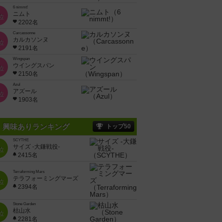
6 nimmt!
ニムト
位
2202名
Carcassonne
カルカソンヌ
位
2191名
Wingspan
ウイングスパン
位
2150名
Azul
アズール
位
1903名
興味ありランキング
トップ50
SCYTHE
サイズ -大鎌戦役-
位
2415名
Terraforming Mars
テラフォーミングマーズ
位
2394名
Stone Garden
枯山水
位
2281名