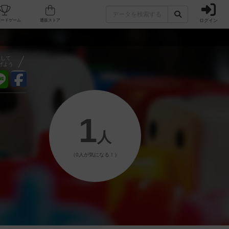
ログイン
フェ/店舗
人気ボードゲーム
通販ストア
アして
げよう
1
人
（0人が気になる！）