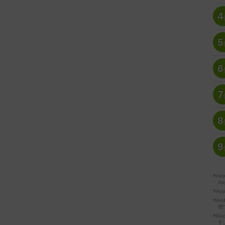
4
5
6
7
8
9
※A
Ap
※Ap
※A
標
※Go
す