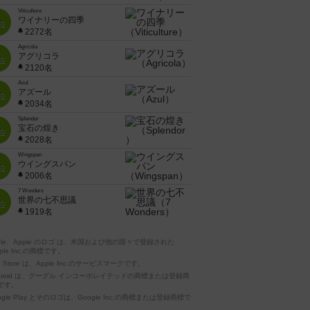
Viticulture
ワイナリーの四季
位
2272名
Agricola
アグリコラ
位
2120名
Azul
アズール
位
2034名
Splendor
宝石の煌き
位
2028名
Wingspan
ウイングスパン
位
2006名
7 Wonders
世界の七不思議
位
1919名
pple、Apple のロゴ は、米国および他の国々で登録された
ple Inc.の商標です。
p Store は、Apple Inc.のサービスマークです。
ndroid は、グーグル インコーポレイテッドの商標または登録商
です。
ogle Play とそのロゴは、Google Inc.の商標または登録商標で
。