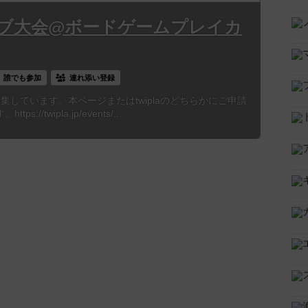
ブ大会@ボードゲームプレイカ
誰でも参加
連れ添い登録
も募集しています。本ページまたはtwiplaのどちらかにご申請
//twipla.jp/events/...