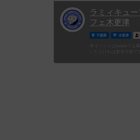
ラミィキュー
フェ木更津
千葉県
木更津
本イベントはtwiplaで
いただければ参加可能です。https: