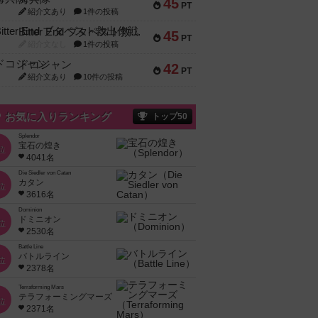
45
PT
紹介文あり
1件の投稿
Bitter End ブタペスト救出作戦
45
PT
紹介文なし
1件の投稿
ドコジャン
42
PT
紹介文あり
10件の投稿
お気に入りランキング
トップ50
Splendor
宝石の煌き
位
4041名
Die Siedler von Catan
カタン
位
3616名
Dominion
ドミニオン
位
2530名
Battle Line
バトルライン
位
2378名
Terraforming Mars
テラフォーミングマーズ
位
2371名