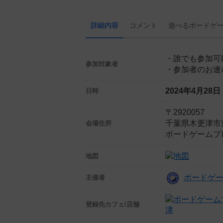
詳細内容
コメント
遊べる
ボード
ゲ
・誰でも参加可
参加対象者
・参加者のお連
2024年4月28
日時
〒2920057
千葉県木更津市東
会場住所
ボードゲームプ
地図
ボードゲ
主催者
登録先
カフェ/店舗
津