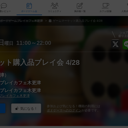
索
新着レビュー
ボードゲーム会
コミュニティ
掲示板一覧
カ
ボードゲームプレイカフェ木更津
ゲームマーケット購入品プレイ会 4/28
シェ
盛り上
日
11:00～22:00
曜日
ト購入品プレイ会 4/28
津）
プレイカフェ木更津
プレイカフェ木更津
プレイカフェ木更津
参加および気になる！機能の利用には
気になる！
ボドゲーマへのログイン
が必要です。