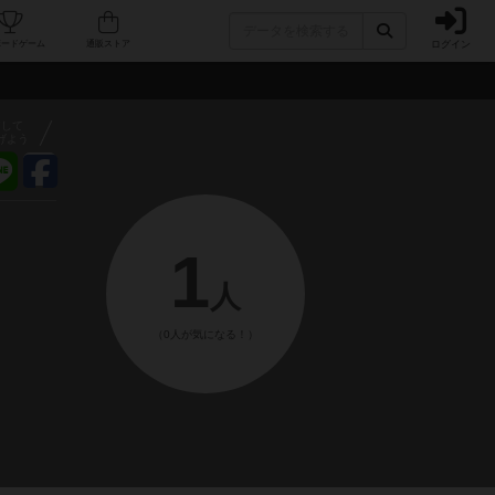
ログイン
フェ/店舗
人気ボードゲーム
通販ストア
アして
げよう
1
人
（0人が気になる！）