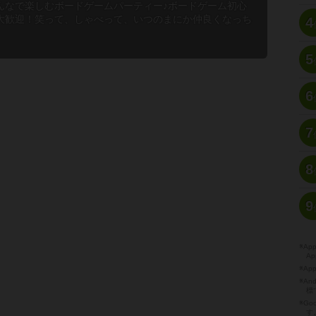
んなで楽しむボードゲームパーティー♪ボードゲーム初心
大歓迎！笑って、しゃべって、いつのまにか仲良くなっち
4
5
6
7
8
9
※A
Ap
※Ap
※A
標
※Go
す