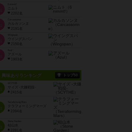
6 nimmt!
ニムト
位
2202名
Carcassonne
カルカソンヌ
位
2191名
Wingspan
ウイングスパン
位
2150名
Azul
アズール
位
1903名
興味ありランキング
トップ50
SCYTHE
サイズ -大鎌戦役-
位
2415名
Terraforming Mars
テラフォーミングマーズ
位
2394名
Stone Garden
枯山水
位
2281名