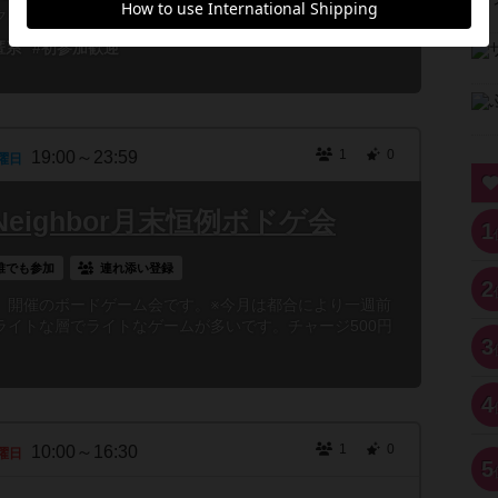
ダガーと申します。今回はギ...
匿系
#初参加歓迎
1
0
19:00～23:59
曜日
eighbor月末恒例ボドゲ会
1
誰でも参加
連れ添い登録
2
）開催のボードゲーム会です。※今月は都合により一週前
ライトな層でライトなゲームが多いです。チャージ500円
3
4
1
0
10:00～16:30
曜日
5