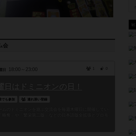
ム会
1
0
18:00～23:00
曜日
曜日はドミニオンの日！
誰でも参加
連れ添い登録
ームのドミニオンを遊ぶ交流会を毎週木曜日に開催してい
「略奪」や「繁栄第二版」などの日本語版全拡張とプロモ