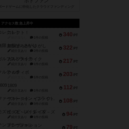
ボドファン
ボードゲームに特化したクラウドファンディング
アクセス数 急上昇中
コレクト！
340
PT
紹介文なし
1件の投稿
無限まちがいさがし
322
PT
紹介文あり
2件の投稿
ガルフストライク
217
PT
紹介文あり
1件の投稿
クルティボ
203
PT
紹介文なし
1件の投稿
1809
112
PT
紹介文あり
1件の投稿
ファースト・イン・フライト
108
PT
紹介文あり
3件の投稿
モズビ－ズ・レイダ－ズ
94
PT
紹介文あり
1件の投稿
テンプテーション
79
PT