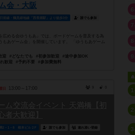
ム会・大阪
6
日前線・鶴見緑地線「西長堀駅」より徒歩3分
誰でも参加
7
広める会ゆうもあ』では、ボードゲームを普及する為
8
うもあゲーム会」を開催しています。 「ゆうもあゲーム
9
歓迎
#どなたでも
#初参加歓迎
#途中参加OK
連れ歓迎
#予約不要
#参加費無料
9
0
13:00～17:00
曜日
1
ーム交流会イベント 天満橋【初
2
心者大歓迎】
満2－1－8 根本ビル２F
誰でも参加
連れ添い登録
3