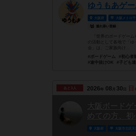
ゆうもあゲー
大阪府
大阪メトロ千
連れ添い登録
『世界のボードゲームを
の活動として各地で「ゆ
会」は、ご家族向け...
#ボードゲーム
#初心者
#途中抜けOK
#子ども
2026
08
30
日
あと
3人
年
月
日
大阪ボードゲ
めての方、初
大阪府
大阪市北区天