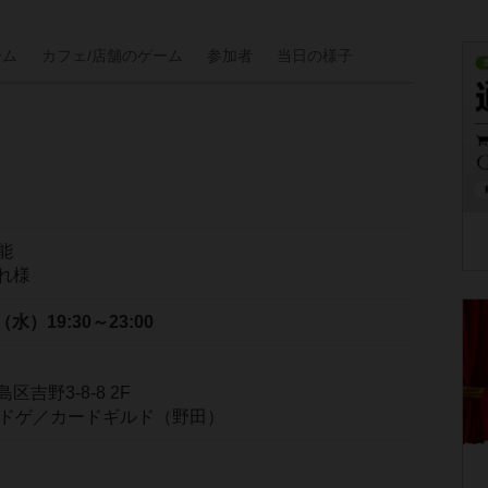
ーム
カフェ/
店舗の
ゲーム
参加者
当日の
様子
能
れ様
日（水）
19:30～23:00
吉野3-8-8 2F
＆ボドゲ／カードギルド（野田）