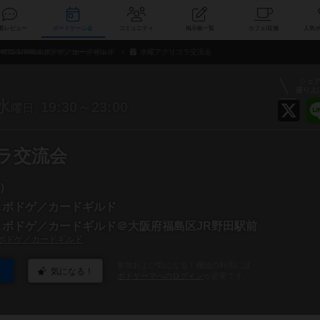
索
新着レビュー
ボードゲーム会
コミュニティ
掲示板一覧
カ
MTG＆FAB＆ボドゲ／カードギルド
水曜アグリコラ交流会
シェ
盛り上
水
19:30～23:00
曜日
ラ交流会
）
B＆ボドゲ／カードギルド
B＆ボドゲ／カードギルド＠大阪府福島区JR野田駅前
＆ボドゲ／カードギルド
参加および気になる！機能の利用には
気になる！
ボドゲーマへのログイン
が必要です。