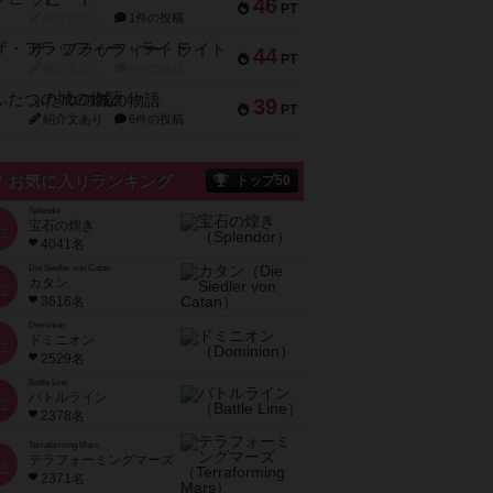
46
PT
紹介文なし
1件の投稿
ザ・フラッフィー・ライト
44
PT
紹介文なし
0件の投稿
ふたつの城の物語
39
PT
紹介文あり
6件の投稿
お気に入りランキング
トップ50
Splendor
宝石の煌き
位
4041名
Die Siedler von Catan
カタン
位
3616名
Dominion
ドミニオン
位
2529名
Battle Line
バトルライン
位
2378名
Terraforming Mars
テラフォーミングマーズ
位
2371名