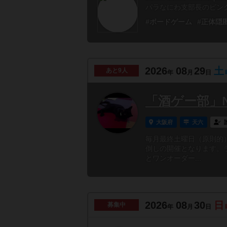
パラなにわ支部長のピンク
#ボードゲーム
#正体隠
2026
08
29
土
あと
9人
年
月
日
「酒ゲー部」N
大阪府
天六
毎月最終土曜日（原則的
倒しの開催となります。
とワンオーダー...
2026
08
30
日
募集中
年
月
日