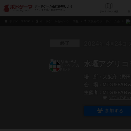
ボードゲーム会に参加しよう！
イベント作成・参加サービス
データベース
検
ボドゲーマTOP
ボードゲーム会/イベント情報
大阪府のボードゲーム会
2024
4
24
終了
年
月
日
水曜アグリコ
場 所：
大阪府（野田
会 場：
MTG＆FA
主催者：
MTG＆FA
MTG＆FAB
参加する