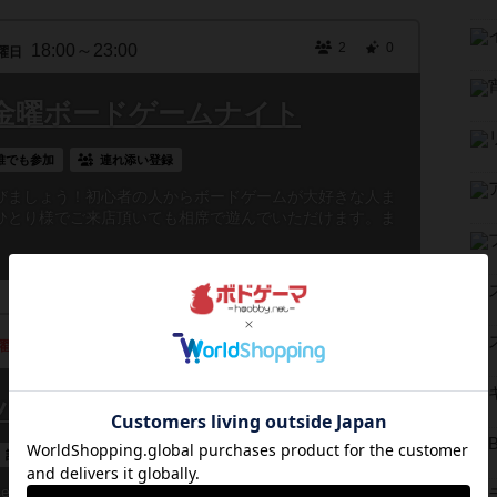
2
0
18:00～23:00
曜日
金曜ボードゲームナイト
誰でも参加
連れ添い登録
びましょう！初心者の人からボードゲームが大好きな人ま
ひとり様でご来店頂いても相席で遊んでいただけます。ま
9
0
12:00～18:00
曜日
会SS Aug. 2026
誰でも参加
 presentsなにわギャンパラ会SS Aug. 2026BGY会長*／ギャン