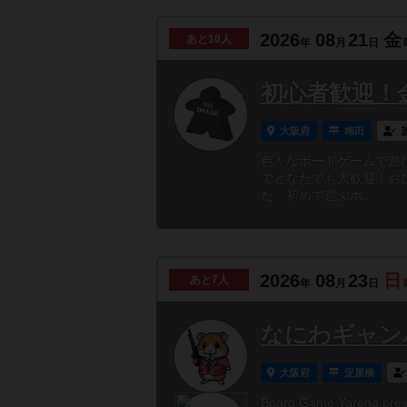
2026
08
21
金
あと
10人
年
月
日
初心者歓迎！
大阪府
梅田
色々なボードゲームで遊
でどなたでも大歓迎！お
た、初めて遊ぶボ...
2026
08
23
日
あと
7人
年
月
日
なにわギャンパラ
大阪府
淀屋橋
Board Game Yarena