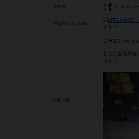
MTG＆F
主催者
登録先
カフェ/店舗
ギルド
二卓立ちや5人
新たな農場開拓
うぞ！
詳細内容