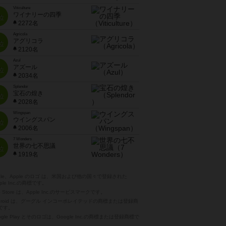
Viticulture
ワイナリーの四季
位
2272名
Agricola
アグリコラ
位
2120名
Azul
アズール
位
2034名
Splendor
宝石の煌き
位
2028名
Wingspan
ウイングスパン
位
2006名
7 Wonders
世界の七不思議
位
1919名
pple、Apple のロゴ は、米国および他の国々で登録された
ple Inc.の商標です。
p Store は、Apple Inc.のサービスマークです。
ndroid は、グーグル インコーポレイテッドの商標または登録商
です。
ogle Play とそのロゴは、Google Inc.の商標または登録商標で
。