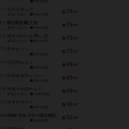
紹介文なし
2件の投稿
インドネシア
78
PT
紹介文あり
2件の投稿
宵と暁の呪文書
75
PT
紹介文あり
8件の投稿
リスボン・トラム 28
73
PT
紹介文あり
9件の投稿
アマナイト
73
PT
紹介文なし
1件の投稿
ブラヴェスト
66
PT
紹介文なし
1件の投稿
スペクタキュラー
60
PT
紹介文なし
1件の投稿
スモールワールド
59
PT
紹介文あり
13件の投稿
ギャンブラー
58
PT
紹介文なし
2件の投稿
Bitter End ブタペスト救出作戦
52
PT
紹介文なし
1件の投稿
ラピード