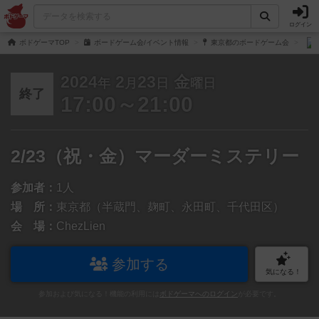
ログイン
ボドゲーマTOP
ボードゲーム会/イベント情報
東京都のボードゲーム会
2024
2
23
金
年
月
日
曜日
終了
17:00～21:00
2/23（祝・金）マーダーミステリー
参加者：
1人
場 所：
東京都（半蔵門、麹町、永田町、千代田区）
会 場：
ChezLien
参加する
気になる！
参加および気になる！機能の利用には
ボドゲーマへのログイン
が必要です。