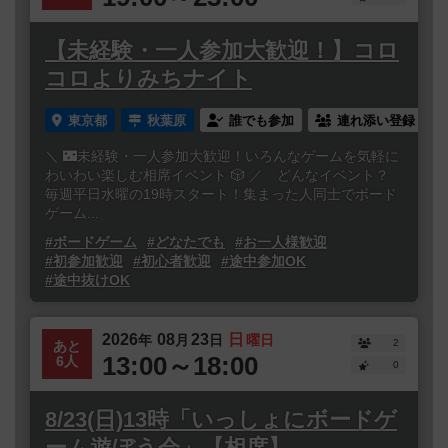
【未経験・一人参加大歓迎！】コロ
コロよりみちナイト
東京都
秋葉原
誰でも参加
連れ添い登録
＼ 🌃未経験・一人参加大歓迎！いろんなゲームを気軽に
わいわい楽しむ相席イベント 🎲 ／ どんなイベント？
毎週平日水曜の19時スタート！集まった人同士でボード
ゲーム...
#ボードゲーム
#どなたでも
#お一人様歓迎
#初参加歓迎
#初心者歓迎
#途中参加OK
#途中抜けOK
2026
08
23
日
年
月
日
曜日
2
あと
13:00～18:00
6人
0
8/23(日)13時「いっしょにボードゲ
ーム遊ぼう会」【相席】