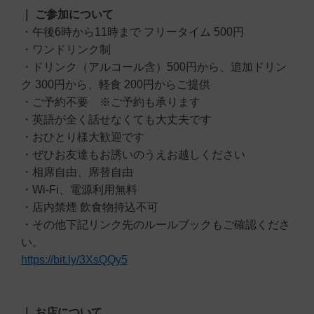
｜ ご参加について
・午後6時から11時まで フリータイム 500円
・ワンドリンク制
・ドリンク（アルコール含）500円から、追加ドリン
ク 300円から、軽食 200円からご提供
・ご予約不要 ※ご予約も承ります
・英語が全く話せなくても大丈夫です
・おひとり様大歓迎です
・ぜひお友達もお誘いのうえお越しください
・相席自由、席替自由
・Wi-Fi、電源利用無料
・店内禁煙 飲食物持込不可
・その他下記リンク先のルールブックもご確認くださ
い。
https://bit.ly/3XsQQy5
｜ お店について