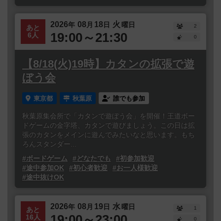
2026
08
18
火
年
月
日
曜日
2
あと
19:00～21:30
6人
0
【8/18(火)19時】カタンの拡張で遊
ぼう会
東京都
秋葉原
誰でも参加
秋葉原集会所で「カタンで遊ぼう会」を開催！王道ボー
ドゲームの金字塔、カタンで遊びましょう。この日は拡
張のカタンをメインに遊んでみたいなと思います。もち
ろんスタンダー...
#ボードゲーム
#どなたでも
#初参加歓迎
#途中参加OK
#初心者歓迎
#お一人様歓迎
#途中抜けOK
2026
08
19
水
年
月
日
曜日
1
あと
19:00～23:00
16人
0