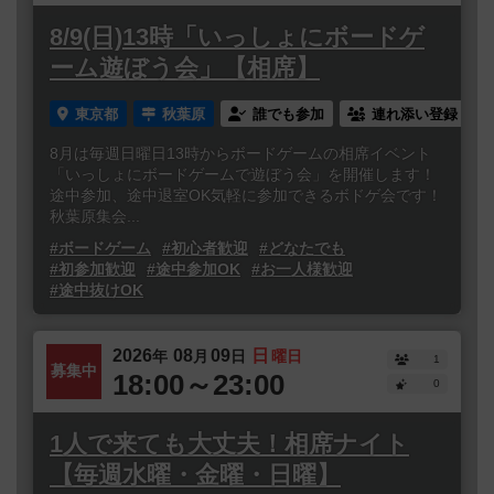
8/9(日)13時「いっしょにボードゲ
ーム遊ぼう会」【相席】
東京都
秋葉原
誰でも参加
連れ添い登録
8月は毎週日曜日13時からボードゲームの相席イベント
「いっしょにボードゲームで遊ぼう会」を開催します！
途中参加、途中退室OK気軽に参加できるボドゲ会です！
秋葉原集会...
#ボードゲーム
#初心者歓迎
#どなたでも
#初参加歓迎
#途中参加OK
#お一人様歓迎
#途中抜けOK
2026
08
09
日
年
月
日
曜日
1
募集中
18:00～23:00
0
1人で来ても大丈夫！相席ナイト
【毎週水曜・金曜・日曜】