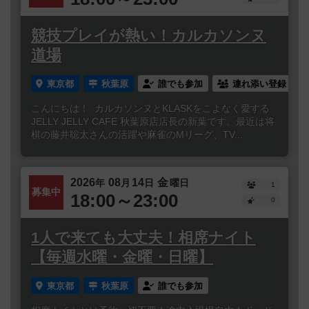
競技プレイが熱い！カルカソンヌ
道場
東京都
秋葉原
誰でも参加
連れ添い登録
こんにちは！ カルカソンヌとKLASKをこよなく愛する
JELLY JELLY CAFE 秋葉原店店長の新葉です。最近は将
棋の藤井聡太さんの活躍や麻雀のMリーグ、TV...
2026
08
14
金
年
月
日
曜日
1
募集中
18:00～23:00
0
1人で来ても大丈夫！相席ナイト
【毎週水曜・金曜・日曜】
東京都
秋葉原
誰でも参加