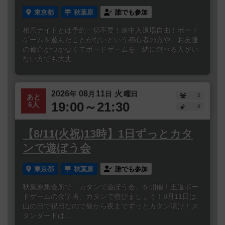
東京都
秋葉原
誰でも参加
相席ナイトとは予約一切不要！途中入退場自由！ボード
ゲームを遊んだことがないという初心者の方や、お友達
の都合がつかなくてボードゲームを一緒に遊べる人がい
ない方でも大丈...
2026
08
11
火
年
月
日
曜日
2
あと
19:00～21:30
6人
0
【8/11(火祝)13時】1日ずっとカタ
ンで遊ぼう会
東京都
秋葉原
誰でも参加
秋葉原集会所で「カタンで遊ぼう会」を開催！王道ボー
ドゲームの金字塔、カタンで遊びましょう！8月11日は
山の日で祝日なので昼から夜までずっとカタン漬け！ス
タンダードは...