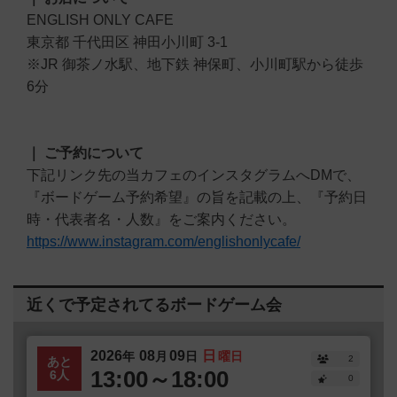
ENGLISH ONLY CAFE
東京都 千代田区 神田小川町 3-1
※JR 御茶ノ水駅、地下鉄 神保町、小川町駅から徒歩
6分
｜ ご予約について
下記リンク先の当カフェのインスタグラムへDMで、
『ボードゲーム予約希望』の旨を記載の上、『予約日
時・代表者名・人数』をご案内ください。
https://www.instagram.com/englishonlycafe/
近くで予定されてるボードゲーム会
2026
08
09
日
年
月
日
曜日
2
あと
13:00～18:00
6人
0