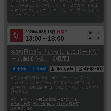
相席ナイトとは予約一切不要！途中入退場自由！ボード
ゲームを遊んだことがないという初心者の方や、お友達
の都合がつかなくてボードゲームを一緒に遊べる人がい
ない方でも大丈...
2026
08
16
日
年
月
日
曜日
2
あと
13:00～18:00
6人
0
8/16(日)13時「いっしょにボードゲ
ーム遊ぼう会」【相席】
東京都
秋葉原
誰でも参加
連れ添い登録
8月は毎週日曜日13時からボードゲームの相席イベント
「いっしょにボードゲームで遊ぼう会」を開催します！
途中参加、途中退室OK気軽に参加できるボドゲ会です！
秋葉原集会...
#ボードゲーム
#初心者歓迎
#どなたでも
#初参加歓迎
#途中参加OK
#お一人様歓迎
#途中抜けOK