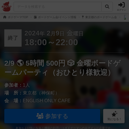
ログイン
ボドゲーマTOP
ボードゲーム会/イベント情報
東京都のボードゲーム会
2024
2
9
金
年
月
日
曜日
終了
18:00～22:00
2/9 🌎 5時間 500円 🎲 金曜ボードゲ
ームパーティ（おひとり様歓迎）
参加者：
1人
場 所：
東京都（神保町）
会 場：
ENGLISH ONLY CAFE
参加する
気になる！
参加および気になる！機能の利用には
ボドゲーマへのログイン
が必要です。