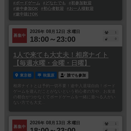
#ボードゲーム
#どなたでも
#初参加歓迎
#途中参加OK
#初心者歓迎
#お一人様歓迎
#途中抜けOK
2026
08
12
水
年
月
日
曜日
1
募集中
18:00～23:00
0
1人で来ても大丈夫！相席ナイト
【毎週水曜・金曜・日曜】
東京都
秋葉原
誰でも参加
相席ナイトとは予約一切不要！途中入退場自由！ボード
ゲームを遊んだことがないという初心者の方や、お友達
の都合がつかなくてボードゲームを一緒に遊べる人がい
ない方でも大丈...
2026
08
13
木
年
月
日
曜日
1
募集中
18:00～23:00
0