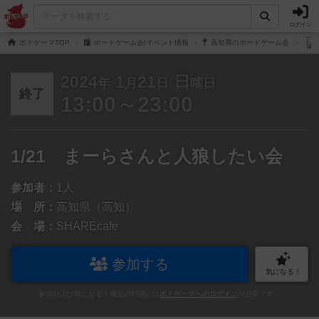
ログイン
ボドゲーマTOP
ボードゲーム会/イベント情報
高知県のボードゲーム会
2024
1
21
日
年
月
日
曜日
終了
13:00～23:00
1/21 まーらさんと人狼したい会
参加者：
1人
場 所：
高知県（高知）
会 場：
SHAREcafe
参加する
気になる！
参加および気になる！機能の利用には
ボドゲーマへのログイン
が必要です。