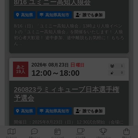
8/16 ユミニー高知人狼会
高知県
高知県高知市
誰でも参加
8/16（日）「ユミニー高知人狼会」13時より人狼イベン
トの「ユミニー高知人狼会」を開催をいたします！ 人狼
初心者大歓迎！ 途中参加、途中離脱もお気軽に！ もちろ
ん...
2026
08
23
日
年
月
日
曜日
1
あと
12:00～18:00
19人
0
260823ラミィキューブ日本選手権
予選会
高知県
高知県高知市
誰でも参加
開催日 ：2025年8月23日（日） 12:30試合開始 （会場に
は12:15までにお入りください）参加定員 ：20名レギュ
レーション ：3人または4人卓によるポイ...