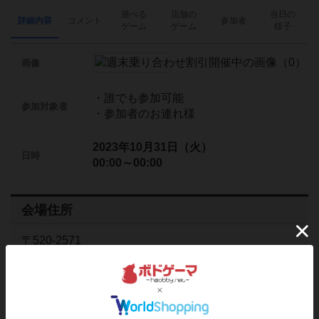
遊べる
店舗の
当日の
詳細内容
コメント
参加者
ゲーム
ゲーム
様子
画像
・誰でも参加可能
参加対象者
・参加者のお連れ様
2023年10月31日（火）
日時
00:00～00:00
会場住所
〒520-2571
滋賀県蒲生郡竜王町西横関164-1
ボードゲームカフェ青い家（竜王）