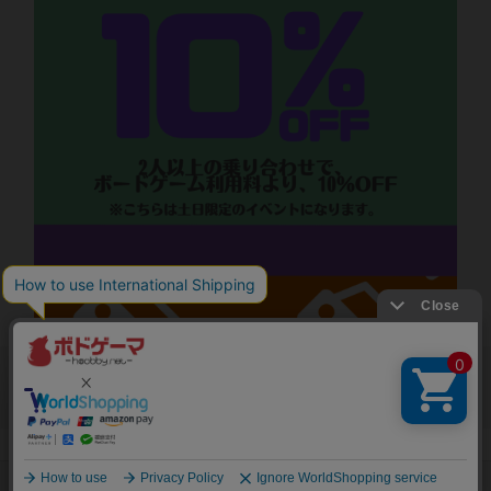
閉じる
Copyright (c)
ボードゲームのプレイ履歴を記録し
【ボドゲーマ】ボードゲームの総合情報サイト
て、
All rights reserved.
自分のデータを管理しませんか？
約75,000人
がボドゲーマを利用中！