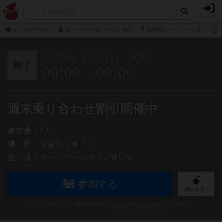
ログイン
ボドゲーマTOP
ボードゲーム会/イベント情報
滋賀県のボードゲーム会
2023
10
31
火
年
月
日
曜日
終了
00:00～00:00
週末乗り合わせ割引開催中
参加者：
1人
場 所：
滋賀県（竜王）
会 場：
ボードゲームカフェ青い家
参加する
気になる！
参加および気になる！機能の利用には
ボドゲーマへのログイン
が必要です。