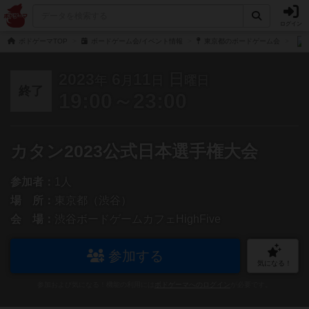
ログイン
ボドゲーマTOP
ボードゲーム会/イベント情報
東京都のボードゲーム会
2023
6
11
日
年
月
日
曜日
終了
19:00～23:00
カタン2023公式日本選手権大会
参加者：
1人
場 所：
東京都（渋谷）
会 場：
渋谷ボードゲームカフェHighFive
参加する
気になる！
参加および気になる！機能の利用には
ボドゲーマへのログイン
が必要です。