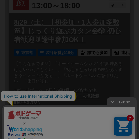
13:00～18:00
15人
0
8/29（土）【初参加・1人参加多数
🌸】じっくり遊ぶカタン会🎲 初心
者歓迎🔰途中参加OK！
東京都
渋谷駅徒歩10分
誰でも参加
連れ添い
【こんな会です💡】「ボードゲームやカタンに興味ある
けどやったことない…」「初心者と経験者の差がありす
ぎるイメージがある…」「ボードゲーム友達を作りた
い」「休日に楽し...
#ボードゲーム
#初心者歓迎
#どなたでも
#初参加歓迎
#途中参加OK
#お一人様歓迎
#途中抜けOK
閉じる
Copyright (c)
ボードゲームのプレイ履歴を記録し
【ボドゲーマ】ボードゲームの総合情報サイト
て、
All rights reserved.
自分のデータを管理しませんか？