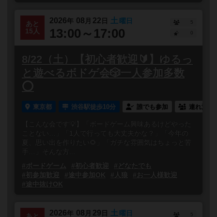
2026
08
22
土
年
月
日
曜日
5
あと
13:00～17:00
15人
0
8/22（土）【初心者歓迎🔰】ゆるっ
と遊べるボドゲ会🎲一人参加多数
⭕️
東京都
渋谷駅徒歩10分
誰でも参加
連れ添い
【こんな会です💡】「ボードゲーム興味あるけどやった
ことない…」「1人で行っても大丈夫かな？」「今年の
夏、思い出を作りたい🌻」「ガチな雰囲気はちょっと苦
手…」そんな方...
#ボードゲーム
#初心者歓迎
#どなたでも
#初参加歓迎
#途中参加OK
#人狼
#お一人様歓迎
#途中抜けOK
2026
08
29
土
年
月
日
曜日
5
あと