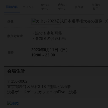
遊べる
店舗の
当日の
詳細内容
コメント
参加者
ゲーム
ゲーム
様子
画像
・誰でも参加可能
参加対象者
・参加者のお連れ様
2023年6月11日（日）
日時
19:00～23:00
会場住所
〒150-0002
東京都渋谷区渋谷3-18-7窪島ビル5階
渋谷ボードゲームカフェHighFive（渋谷）