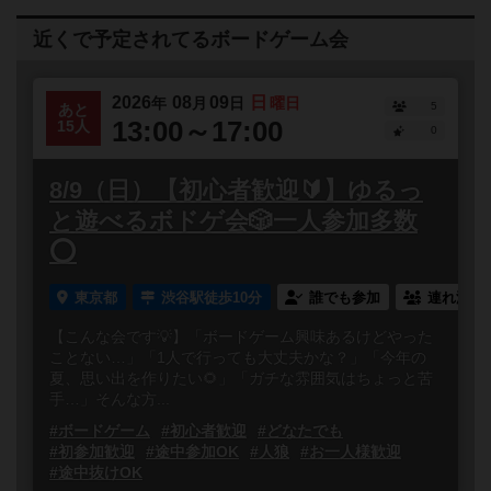
近くで予定されてるボードゲーム会
2026
08
09
日
年
月
日
曜日
5
あと
13:00～17:00
15人
0
8/9（日）【初心者歓迎🔰】ゆるっ
と遊べるボドゲ会🎲一人参加多数
⭕️
東京都
渋谷駅徒歩10分
誰でも参加
連れ添い
【こんな会です💡】「ボードゲーム興味あるけどやった
ことない…」「1人で行っても大丈夫かな？」「今年の
夏、思い出を作りたい🌻」「ガチな雰囲気はちょっと苦
手…」そんな方...
#ボードゲーム
#初心者歓迎
#どなたでも
#初参加歓迎
#途中参加OK
#人狼
#お一人様歓迎
#途中抜けOK