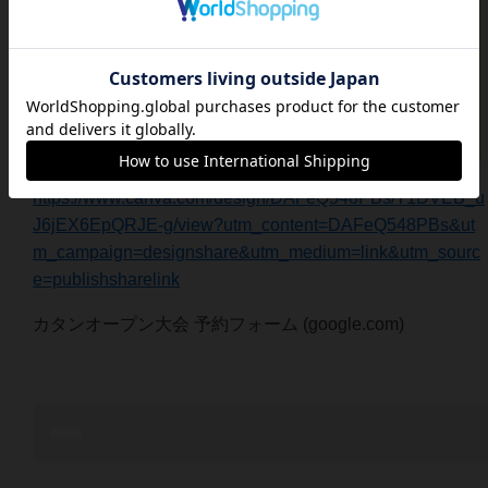
https://www.canva.com/design/DAFeQ548PBs/T1DVEB_u
J6jEX6EpQRJE-g/view?utm_content=DAFeQ548PBs&ut
m_campaign=designshare&utm_medium=link&utm_sourc
e=publishsharelink
カタンオープン大会 予約フォーム (google.com)