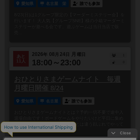
愛知県
名古屋 栄
誰でも参加
8/23(日)は1グループ限定の【マーダーミステリー会】を
行います！ 大人気【グループSNE】様の小箱マーダーミ
ステリーが遊べる会です。遊ぶゲームは当日当店で販
売...
2026
08
24
月
年
月
日
曜日
1
あと
18:00～23:00
11人
0
おひとりさまゲームナイト 毎週
月曜日開催 8/24
愛知県
名古屋
誰でも参加
おひとりさまゲームナイトとは？予約一切不要で途中入
退場自由です！ボードゲームをやりたいけど平日に集め
られない…！いつものメンバーとは違う顔ぶれでやって
みたい…！ボー...
閉じる