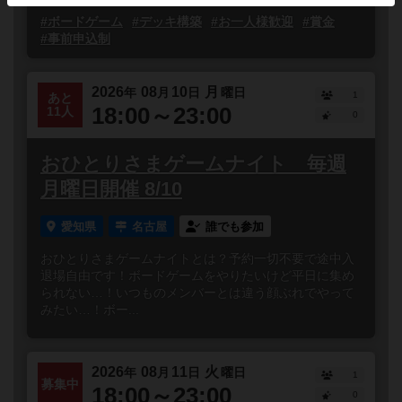
#ボードゲーム
#デッキ構築
#お一人様歓迎
#賞金
#事前申込制
2026
08
10
月
年
月
日
曜日
1
あと
18:00～23:00
11人
0
おひとりさまゲームナイト 毎週
月曜日開催 8/10
愛知県
名古屋
誰でも参加
おひとりさまゲームナイトとは？予約一切不要で途中入
退場自由です！ボードゲームをやりたいけど平日に集め
られない…！いつものメンバーとは違う顔ぶれでやって
みたい…！ボー...
2026
08
11
火
年
月
日
曜日
1
募集中
18:00～23:00
0