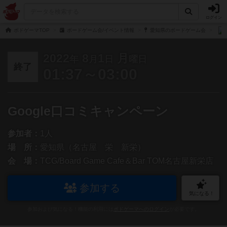
ログイン
ボドゲーマTOP
ボードゲーム会/イベント情報
愛知県のボードゲーム会
2022
8
1
月
年
月
日
曜日
終了
01:37～03:00
Google口コミキャンペーン
参加者：
1人
場 所：
愛知県（名古屋 栄 新栄）
会 場：
TCG/Board Game Cafe＆Bar TOM名古屋新栄店
参加する
気になる！
参加および気になる！機能の利用には
ボドゲーマへのログイン
が必要です。