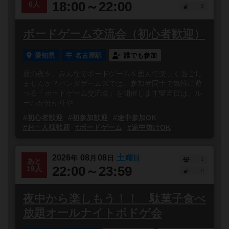
18:00～22:00
6人
0
ボードゲーム交流会（初心者歓迎）
愛知県
名古屋駅
誰でも参加
夏の夜を、みんなでボードゲームを囲んで楽しく過ごし
ませんか？パンダゲームズでは、参加者同士で気軽に遊
べる「ボードゲーム交流会」を開催します🐼当日は、ル
ールが分かりや...
#初心者歓迎
#初参加歓迎
#途中参加OK
#お一人様歓迎
#ボードゲーム
#途中抜けOK
2026
08
08
土
年
月
日
曜日
1
あと
22:00～23:59
19人
0
夜中から楽しもう！！ 駄菓子食べ
放題オールナイトボドゲ会