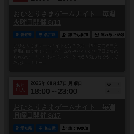
おひとりさまゲームナイト 毎週
火曜日開催 8/11
愛知県
名古屋
誰でも参加
連れ添い登録
おひとりさまゲームナイトとは？予約一切不要で途中入
退場自由です！ボードゲームをやりたいけど平日に集め
られない…！いつものメンバーとは違う顔ぶれでやって
みたい…！ボー...
2026
08
17
月
年
月
日
曜日
1
あと
18:00～23:00
11人
0
おひとりさまゲームナイト 毎週
月曜日開催 8/17
愛知県
名古屋
誰でも参加