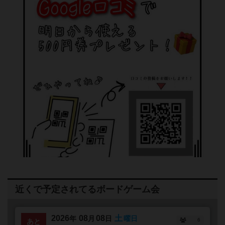
近くで予定されてるボードゲーム会
2026
08
08
土
年
月
日
曜日
6
あと