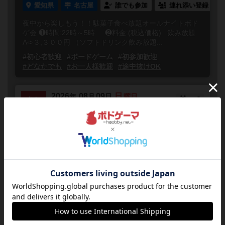
愛知県
名古屋
誰でも参加
連れ添い登録
夜中から楽しもう！！駄菓子食べ放題オールナイトボド
ゲ会 ❶時間:22時～5時 ❷料金:(税込価格) 飲み放題
A➪３,３００円 （ソフトドリンク飲み放題...
#初心者歓迎
#ボードゲーム
#初参加歓迎
#どなたでも
#お一人様歓迎
#途中抜けOK
2026
08
09
日
年
月
日
曜日
5
あと
14:30～16:30
40人
0
【優勝賞金5万円にUP!】活動資金
作りに！ボードゲーム大会参加者募
集（8/9＠名古屋）
愛知県
名古屋駅から徒歩4分
誰でも参加
私たちは、ゲームや楽しさを通じて社会課題に関わるこ
とに取り組んでいる一般社団法人地域とひとの関わり方
研究所（旧：Do It Yourself ）と申します。この度、...