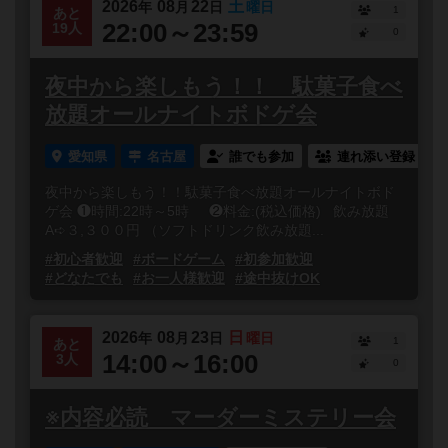
2026
08
22
土
年
月
日
曜日
1
あと
22:00～23:59
19人
0
夜中から楽しもう！！ 駄菓子食べ
放題オールナイトボドゲ会
愛知県
名古屋
誰でも参加
連れ添い登録
夜中から楽しもう！！駄菓子食べ放題オールナイトボド
ゲ会 ❶時間:22時～5時 ❷料金:(税込価格) 飲み放題
A➪３,３００円 （ソフトドリンク飲み放題...
#初心者歓迎
#ボードゲーム
#初参加歓迎
#どなたでも
#お一人様歓迎
#途中抜けOK
2026
08
23
日
年
月
日
曜日
1
あと
14:00～16:00
3人
0
※内容必読 マーダーミステリー会