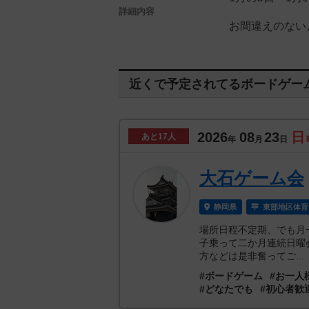
詳細内容
お間違えのない
近くで予定されてるボードゲー
2026
08
23
日
あと
17人
年
月
日
大石ゲーム会
静岡県
東部地区体育
場所日程不定期、でも月
子乗って二か月連続日曜
方などは是非奮ってご...
#ボードゲーム
#お一人
#どなたでも
#初心者歓