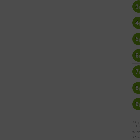
3
4
5
6
7
8
9
※A
Ap
※Ap
※A