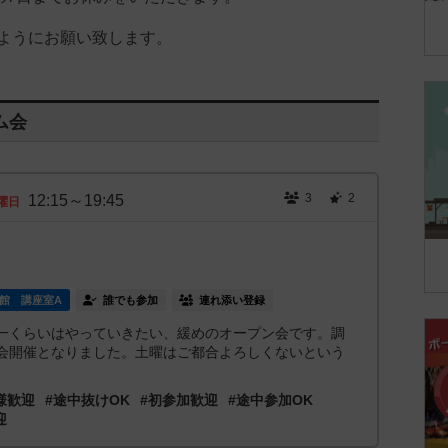
ようにお願い致します。
ム会
3
2
12:15～19:45
曜日
館 講座室A
誰でも参加
連れ添い登録
一くらいはやっていきたい、緩めのオープン会です。調
会開催となりました。土曜はご都合よろしくないという
様歓迎
#途中抜けOK
#初参加歓迎
#途中参加OK
迎