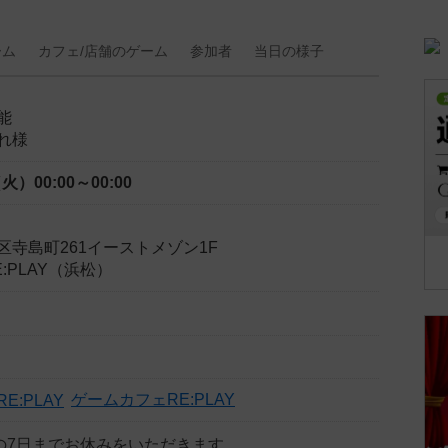
ーム
カフェ/
店舗の
ゲーム
参加者
当日の
様子
能
れ様
（火）
00:00～00:00
区寺島町261イーストメゾン1F
:PLAY（浜松）
ゲームカフェRE:PLAY
月の7日までお休みをいただきます。