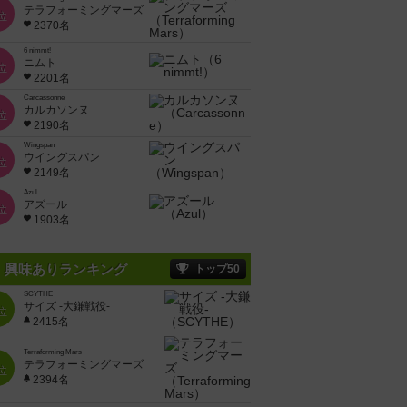
テラフォーミングマーズ
位
2370名
6 nimmt!
ニムト
位
2201名
Carcassonne
カルカソンヌ
位
2190名
Wingspan
ウイングスパン
位
2149名
Azul
アズール
位
1903名
興味ありランキング
トップ50
SCYTHE
サイズ -大鎌戦役-
位
2415名
Terraforming Mars
テラフォーミングマーズ
位
2394名