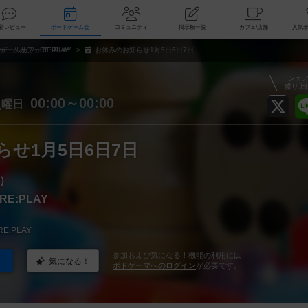
索
新着レビュー
ボードゲーム会
コミュニティ
掲示板一覧
カ
ゲームカフェRE:PLAY
お休みのお知らせ1月5日6日7日
シェ
盛り上
火
00:00～00:00
曜日
せ1月5日6日7日
）
E:PLAY
:PLAY
参加および気になる！機能の利用には
気になる！
ボドゲーマへのログイン
が必要です。