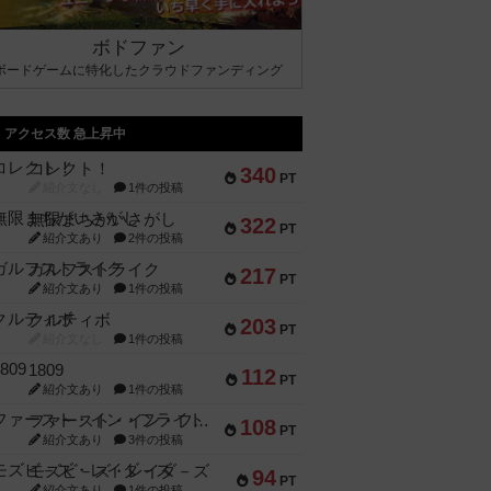
ボドファン
ボードゲームに特化したクラウドファンディング
アクセス数 急上昇中
コレクト！
340
PT
紹介文なし
1件の投稿
無限まちがいさがし
322
PT
紹介文あり
2件の投稿
ガルフストライク
217
PT
紹介文あり
1件の投稿
クルティボ
203
PT
紹介文なし
1件の投稿
1809
112
PT
紹介文あり
1件の投稿
ファースト・イン・フライト
108
PT
紹介文あり
3件の投稿
モズビ－ズ・レイダ－ズ
94
PT
紹介文あり
1件の投稿