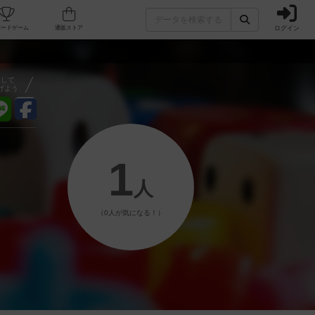
ログイン
フェ/店舗
人気ボードゲーム
通販ストア
アして
げよう
1
人
（0人が気になる！）