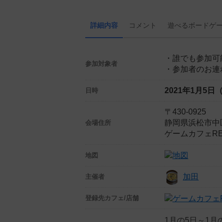
詳細内容
コメント
遊べる
ボード
ゲ
・誰でも参加可
参加対象者
・参加者のお連
2021年1月5日
日時
〒430-0925
静岡県浜松市中
会場住所
ゲームカフェRE
地図
加田
主催者
登録先
カフェ/店舗
1月の5日～1