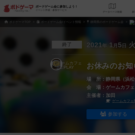
ボードゲーム会に参加しよう！
イベント作成・参加サービス
データベース
検
ボドゲーマTOP
ボードゲーム会/イベント情報
静岡県のボードゲーム会
2021
1
5
終了
年
月
日
お休みのお知ら
場 所：
静岡県（浜松
会 場：
ゲームカフェR
主催者：
加田
ゲームカフェRE
参加する