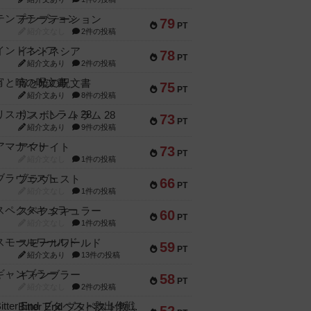
テンプテーション
79
PT
紹介文なし
2件の投稿
インドネシア
78
PT
紹介文あり
2件の投稿
宵と暁の呪文書
75
PT
紹介文あり
8件の投稿
リスボン・トラム 28
73
PT
紹介文あり
9件の投稿
アマナイト
73
PT
紹介文なし
1件の投稿
ブラヴェスト
66
PT
紹介文なし
1件の投稿
スペクタキュラー
60
PT
紹介文なし
1件の投稿
スモールワールド
59
PT
紹介文あり
13件の投稿
ギャンブラー
58
PT
紹介文なし
2件の投稿
Bitter End ブタペスト救出作戦