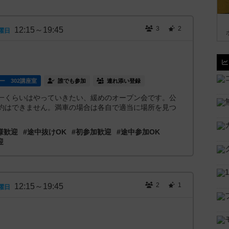
3
2
12:15～19:45
曜日
ー 302講座室
誰でも参加
連れ添い登録
一くらいはやっていきたい、緩めのオープン会です。公
約はできません。満車の場合は各自で適当に場所を見つ
様歓迎
#途中抜けOK
#初参加歓迎
#途中参加OK
迎
2
1
12:15～19:45
曜日