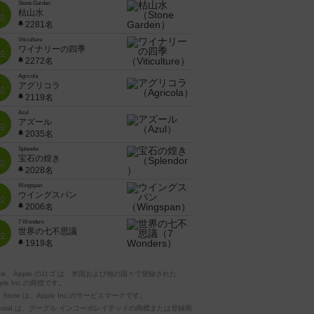
Stone Garden
枯山水
位
2281名
Viticulture
ワイナリーの四季
位
2272名
Agricola
アグリコラ
位
2119名
Azul
アズール
位
2035名
Splendor
宝石の煌き
位
2028名
Wingspan
ウイングスパン
位
2006名
7 Wonders
世界の七不思議
位
1919名
pple、Apple のロゴ は、米国および他の国々で登録された
ple Inc.の商標です。
p Store は、Apple Inc.のサービスマークです。
ndroid は、グーグル インコーポレイテッドの商標または登録商