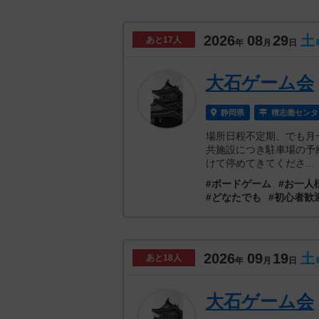
2026
08
29
土
あと
17人
年
月
日
大石ゲーム会
静岡県
積志働センタ
場所日程不定期、でも月
共施設につき駐車場の予
けて停めてきてくださ...
#ボードゲーム
#お一人
#どなたでも
#初心者歓
2026
09
19
土
あと
18人
年
月
日
大石ゲーム会