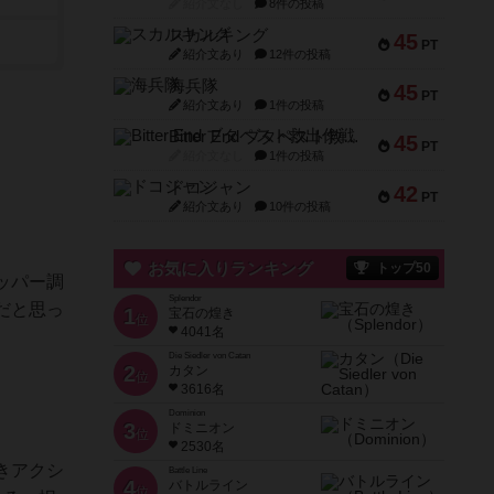
紹介文なし
8件の投稿
スカルキング
45
PT
紹介文あり
12件の投稿
海兵隊
45
PT
紹介文あり
1件の投稿
Bitter End ブタペスト救出作戦
45
PT
紹介文なし
1件の投稿
ドコジャン
42
PT
紹介文あり
10件の投稿
お気に入りランキング
トップ50
ッパー調
Splendor
だと思っ
1
宝石の煌き
位
4041名
Die Siedler von Catan
2
カタン
位
3616名
Dominion
3
ドミニオン
位
2530名
きアクシ
Battle Line
4
バトルライン
位