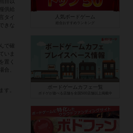
回目以
糧供給
人気ボードゲーム
言タイ
総合おすすめランキング
できな
んで確
ていま
を置く
場合、
ボードゲームカフェ一覧
ます。
ボドゲが遊べる店舗を全国500店舗以上掲載中