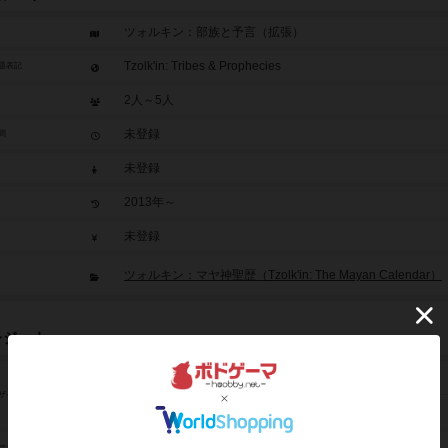
ツォルキン：部族と予言（拡張）
Tzolk'in: Tribes & Prophecies
題表記
2人～5人
未登録
間
未登録
2013年～
未登録
ツォルキン：マヤ神聖歴（Tzolk'in: The Mayan Calendar）
レジット
ダニエレ・タシーニ（Daniele Tascini）
ザイン
シモーネ・ルチアーニ（Simone Luciani）
未登録
ーク