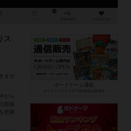
4
/インスト
掲示板
拡張/関連
作
次のおすすめ
りス
きませ
ボードゲーム通販
オンラインストアで7,500商品を販売中
中から
の部族
を把握