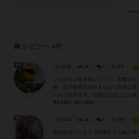
関連企業
レビュー 4件
皇帝
101名
1名
0
充実
ツォルキン自体初プレイで、複数のモ
整、非対称能力が好きなので非常に楽
たので追加せず。部族は公式には２枚の
いち
続きを読む（約1ヶ月前）
皇帝
151名
1名
0
充実
完全版待ってます【特徴】その名の通