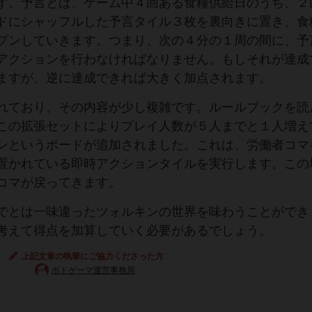
す。予言とは、ゲーム中４回ある食糧供給日のうち、２
ドにシャッフルした予言タイル３枚を裏向きに置き、食
プンしていきます。つまり、次の４分の１周の間に、予
アクションを行わなければなりません。もしそれが達成
ますが、逆に達成できれば大きく加点されます。
れており、その内容が少し複雑です。ルールブックを読
この拡張セットによりプレイ人数が５人までと１人増え
ンというボードが追加されました。これは、労働者コマ
置かれている即時アクションタイルを実行します。この
コマが戻ってきます。
でとは一味違ったツォルキンの世界を味わうことができ
考えて得点を加算していく必要があるでしょう。
上記文章の執筆にご協力くださった方
ボドゲーマ運営事務局