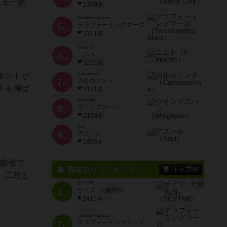
れる一択
2379名
Terraforming Mars
5
テラフォーミングマーズ
位
2371名
6 nimmt!
6
ニムト
位
2202名
ネントが
Carcassonne
7
カルカソンヌ
位
手を伸ば
2191名
Wingspan
8
ウイングスパン
位
2150名
Azul
9
アズール
位
1903名
が曲者で
興味ありランキング
トップ50
、二枚と
SCYTHE
1
サイズ -大鎌戦役-
位
2415名
Terraforming Mars
2
テラフォーミングマーズ
位