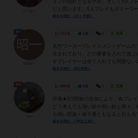
ョンの指針となる予言、そして5人プ
だと思います。5人プレイもダミーワー
わっほー
続きを読む（10ヶ月前）
国王
231名
1名
0
充実
名作ワーカープレイスメントゲームの
含まれており、どの要素を入れて遊ぶ
すプレイヤーは全て入れても問題ない内
斉藤昭一
続きを読む（約1年前）
勇者
880名
6名
0
充実
評価★8.5部族の追加により、各プ
どう考えても強い奴や弱い奴と様々。
も弱い部族＋後手番ともなると目も当て
J&M
続きを読む（7年以上前）