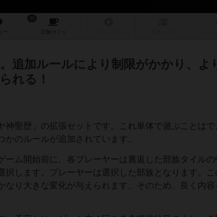
44
ュー
店舗/
カフェ
リプレイ
日記
戦略
・コツ
ルール
。追加ルールにより制限がかかり、よ
られる！
ヤ神聖歴」の拡張セットです。これ単体で遊ぶことはで
つかのルールが追加されています。
ゲーム開始前に、各プレーヤーは裏返した部族タイルの
選択します。プレーヤーは選択した部族となります。こ
かなり大きな変化が与えられます。そのため、良く内容
。