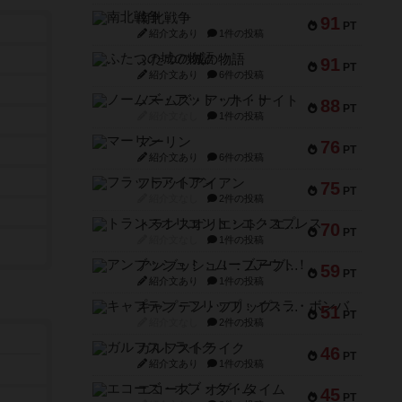
南北戦争
91
PT
紹介文あり
1件の投稿
ふたつの城の物語
91
PT
紹介文あり
6件の投稿
ノームズ・アット・ナイト
88
PT
紹介文なし
1件の投稿
マーリン
76
PT
紹介文あり
6件の投稿
フラットアイアン
75
PT
紹介文なし
2件の投稿
トランスオリエント・エクスプレス
70
PT
紹介文なし
1件の投稿
アンブッシュ！：ムーブアウト！
59
PT
紹介文あり
1件の投稿
キャプテン・フリップ：イスラ・ボンバ
51
PT
紹介文なし
2件の投稿
ガルフストライク
46
PT
紹介文あり
1件の投稿
エコーズ・オブ・タイム
45
PT