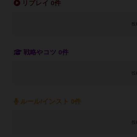
リプレイ 0件
投
戦略やコツ 0件
投
ルール/インスト 0件
投