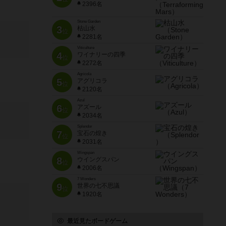
2396名
Stone Garden
3
枯山水
位
2281名
Viticulture
4
ワイナリーの四季
位
2272名
Agricola
5
アグリコラ
位
2120名
Azul
6
アズール
位
2034名
Splendor
7
宝石の煌き
位
2031名
Wingspan
8
ウイングスパン
位
2006名
7 Wonders
9
世界の七不思議
位
1920名
最近見たボードゲーム