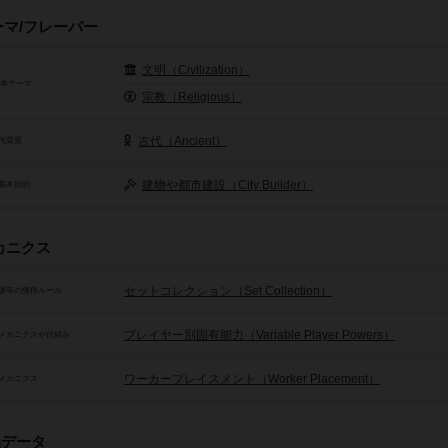
ーマ/フレーバー
文明（Civilization）
基本テーマ
宗教（Religious）
古代（Ancient）
代背景
建物や都市建設（City Builder）
基本目的
カニクス
セットコレクション（Set Collection）
源等の獲得ルール
プレイヤー別固有能力（Variable Player Powers）
メカニクスや仕組み
ワーカープレイスメント（Worker Placement）
メカニクス
品データ