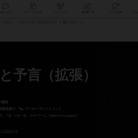
索
新着レビュー
ボードゲーム会
コミュニティ
掲示板一覧
ン拡張セット 部族と預言の通販/商品詳細
作品データ
と予言（拡張）
市建設
別固有能力
ワーカープレイスメント
i）
シモーネ・ルチアーニ（Simone Luciani）
の登録/分布