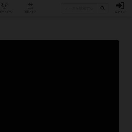
ログイン
カフェ/店舗
人気ボードゲーム
通販ストア