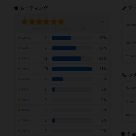
レーティング
テ
世界観/
レーティングを行うには
ログイン
が必要です
7
15%
10点の人
舞台の時
9
19%
9点の人
ゲームの
11
23%
8点の人
15
31%
7点の人
メ
4
8%
6点の人
得点や資
1
2%
5点の人
0
0%
4点の人
その他の
0
0%
3点の人
頻出する
1
2%
2点の人
0
0%
1点の人
作