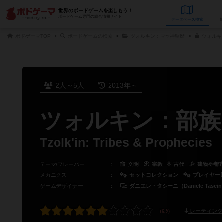
世界のボードゲームを楽しもう！
ボードゲーム専門の総合情報サイト
データベース
検
ボドゲーマTOP
ボードゲームの検索
ツォルキン：マヤ神聖歴
ツォルキ
2人～5人
2013年～
ツォルキン：部族
Tzolk'in: Tribes & Prophecies
テーマ/フレーバー
：
文明
宗教
古代
建物や都
メカニクス
：
セットコレクション
プレイヤー
ゲームデザイナー
：
ダニエレ・タシーニ（Daniele Tascin
レーティング