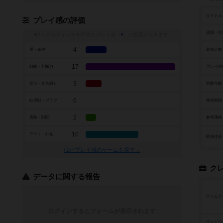
タイトル
プレイ感の評価
原題・英
トグルスイッチを押すとプレイ感（
※
）の投票ができます
4
運・確率
参加人数
17
戦略・判断力
プレイ時
3
交渉・立ち回り
対象年齢
0
心理戦・ブラフ
発売時期
2
攻防・戦闘
参考価格
10
アート・外見
関連作品
似たプレイ感のゲームを探す→
ク
データに関する報告
ゲームデ
ログインするとフォームが表示されます
アートワ