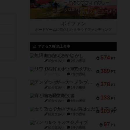
ボドファン
ボードゲームに特化したクラウドファンディング
アクセス数 急上昇中
無限まちがいさがし
574
PT
紹介文あり
2件の投稿
リワイルド：サウスアメリカ
389
PT
紹介文なし
2件の投稿
アンダー・ザ・テーブラー
378
PT
紹介文あり
1件の投稿
宵と暁の呪文書
133
PT
紹介文あり
8件の投稿
セミファイナル ～お前はまだ生きている～
103
PT
紹介文あり
1件の投稿
ワン・トゥ・ファイブ
97
PT
紹介文あり
1件の投稿