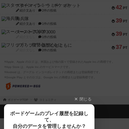
スターマイン・ラミー ポケット
42
PT
紹介文あり
2件の投稿
海兵隊
39
PT
紹介文あり
1件の投稿
スーパーストア3000
39
PT
紹介文なし
1件の投稿
フリップ７：復讐心とともに
37
PT
紹介文なし
2件の投稿
※Apple、Apple のロゴ は、米国および他の国々で登録されたApple Inc.の商標です。
※App Store は、Apple Inc.のサービスマークです。
※Android は、グーグル インコーポレイテッドの商標または登録商標です。
※Google Play とそのロゴは、Google Inc.の商標または登録商標です。
閉じる
ボドゲーマTOP
コミュニティ
ボドゲーマTOP
ボードゲームのプレイ履歴を記録し
て、
ボードゲームを検索する
自分のデータを管理しませんか？