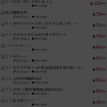
エコーズ・オブ・タイム
118
PT
紹介文なし
8件の投稿
南北戦争
79
PT
紹介文あり
1件の投稿
キャプテン・フリップ：イスラ・ボンバ
72
PT
紹介文なし
2件の投稿
メメントオンラインタクティクス
70
PT
紹介文あり
4件の投稿
パーミッド
68
PT
紹介文なし
1件の投稿
クリーグ
57
PT
紹介文あり
1件の投稿
セミファイナル ～お前はまだ生きている～
53
PT
紹介文あり
1件の投稿
ふたつの街の物語
52
PT
紹介文あり
18件の投稿
クランク! ：冒険者たち（拡張）
50
PT
紹介文あり
4件の投稿
とうほうの！
42
PT
紹介文なし
1件の投稿