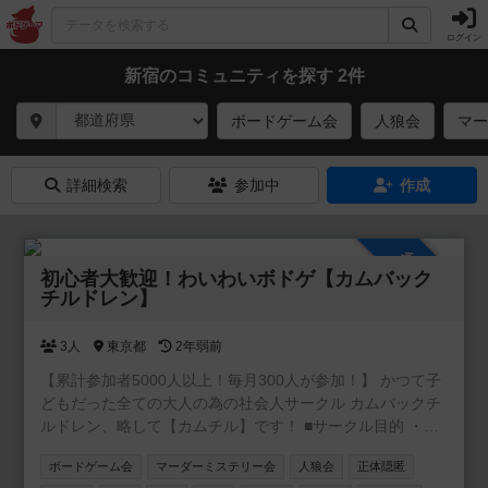
ログイン
新宿のコミュニティを探す 2件
ボードゲーム会
人狼会
マー
詳細検索
参加中
作成
参加自由
初心者大歓迎！わいわいボドゲ【カムバック
チルドレン】
3人
東京都
2年弱前
【累計参加者5000人以上！毎月300人が参加！】 かつて子
どもだった全ての大人の為の社会人サークル カムバックチ
ルドレン、略して【カムチル】です！ ■サークル目的 ・童
心に返りたい ・新しい事に挑戦したい ・遊びを通じて友達
ボードゲーム会
マーダーミステリー会
人狼会
正体隠匿
を作りたい ・とにかく体を動かしたい ・仕事と無関係の人