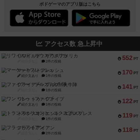
ボドゲーマのアプリ版はこちら
アクセス数 急上昇中
リワイルド：サウスアメリカ
552
PT
紹介文なし
2件の投稿
マーケットフレッシュ
170
PT
紹介文あり
1件の投稿
ファイアー・ブルズ / 火牛陣
141
PT
紹介文なし
1件の投稿
ワン・トゥ・ファイブ
122
PT
紹介文あり
1件の投稿
トランスオリエント・エクスプレス
119
PT
紹介文なし
1件の投稿
フラットアイアン
118
PT
紹介文なし
2件の投稿