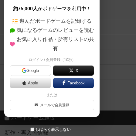
約75,000人
がボドゲーマを利用中！
ボードゲームの新着レビュー
遊んだボードゲームを記録する
ボードゲーム会情報
気になるゲームのレビューを読む
お気に入り作品・所有リストの共
メカニクス特集
有
掲示板・トピックス
ログイン / 会員登録（10秒）
Google
X
ボドとも・会員一覧
Apple
Facebook
ボードゲーム業界コラム
または
ボドゲーマご利用案内
メールで会員登録
ボードゲーム通販
しばらく表示しない
新作・再入荷情報