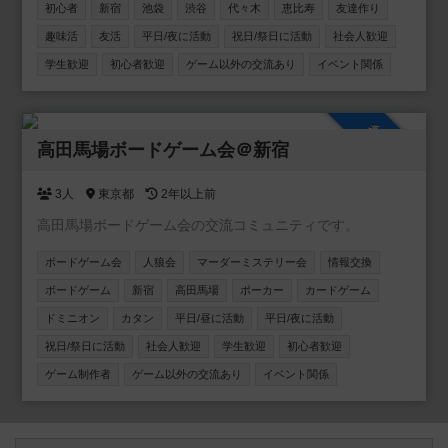
と話したい 主な年齢層は20~30代。男女比は6：4 ■お断り
初心者
新宿
池袋
渋谷
代々木
恵比寿
友達作り
ネットワークビジネス、営業、勧誘が目的の方は固くお断
趣味活
友活
平日/夜に活動
祝日/祭日に活動
社会人歓迎
りします！ 私も過去に、怪しいワークショップに勧誘され
学生歓迎
初心者歓迎
ゲーム以外の交流あり
イベント関係
て嫌な思いをした事があります。 上記目的の方は来ないで
下さい！ 友達作りサークルなので、ナンパ目的の方もお断
りです。 しつこい方が居ましたらサークルスタッフにご連
参加自由
絡下さい。 ≪ボードゲーム≫ 都内でボードゲームをやりま
高田馬場ボードゲーム会＠新宿
す 初心者でも楽しめる簡単なゲームばかりです！ ボードゲ
ーム・ゲームソフト・持ち込み大歓迎です！
3人
東京都
2年以上前
高田馬場ボードゲーム会の交流コミュニティです。
ボードゲーム会
人狼会
マーダーミステリー会
情報交換
ボードゲーム
新宿
高田馬場
ポーカー
カードゲーム
ドミニオン
カタン
平日/昼に活動
平日/夜に活動
祝日/祭日に活動
社会人歓迎
学生歓迎
初心者歓迎
ゲーム制作者
ゲーム以外の交流あり
イベント関係