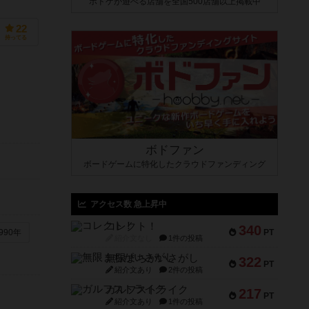
ボドゲが遊べる店舗を全国500店舗以上掲載中
22
持ってる
ボドファン
ボードゲームに特化したクラウドファンディング
アクセス数 急上昇中
コレクト！
340
PT
990年
紹介文なし
1件の投稿
無限まちがいさがし
322
PT
紹介文あり
2件の投稿
ガルフストライク
217
PT
紹介文あり
1件の投稿