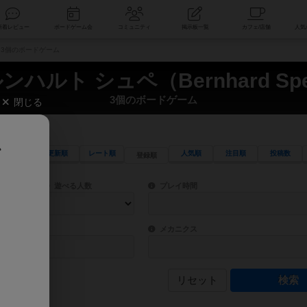
索
新着レビュー
ボードゲーム会
コミュニティ
掲示板一覧
h） 3個のボードゲーム
ンハルト シュペ（Bernhard Sp
3個のボードゲーム
閉じる
、
更新順
レート順
人気順
注目順
投稿数
登録順
ワード検索ができます。
検索できます。
プレイ対象人数に含まれるボードゲームを指定します。
目安となる所要時間を指定することができ
遊べる人数
プレイ時間
物などモチーフ・ストーリーを指定することができます。直感的にゲームシステムを理解
ゲーム性を構成するコアシステムです。主
バー
メカニクス
リセット