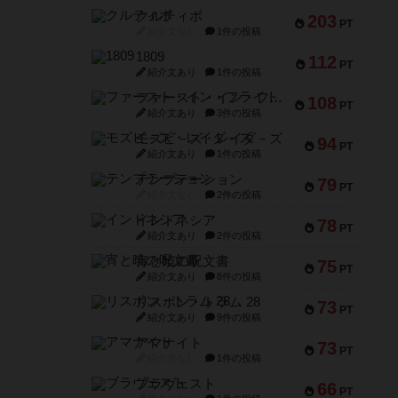
クルティボ
203
PT
紹介文なし
1件の投稿
1809
112
PT
紹介文あり
1件の投稿
ファースト・イン・フライト
108
PT
紹介文あり
3件の投稿
モズビ－ズ・レイダ－ズ
94
PT
紹介文あり
1件の投稿
テンプテーション
79
PT
紹介文なし
2件の投稿
インドネシア
78
PT
紹介文あり
2件の投稿
宵と暁の呪文書
75
PT
紹介文あり
8件の投稿
リスボン・トラム 28
73
PT
紹介文あり
9件の投稿
アマナイト
73
PT
紹介文なし
1件の投稿
ブラヴェスト
66
PT