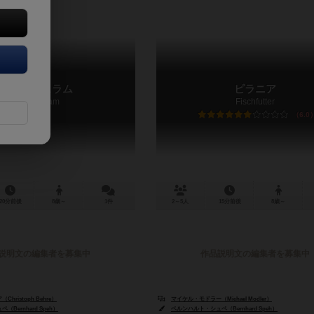
バーガースラム
ピラニア
Burger Slam
Fischfutter
6.0
20分前後
8歳～
1件
2～5人
15分前後
8歳～
説明文の編集者を募集中
作品説明文の編集者を募集中
hristoph Behre）
マイケル・モドラー（Michael Modler）
Bernhard Speh）
ベルンハルト・シュペ（Bernhard Speh）