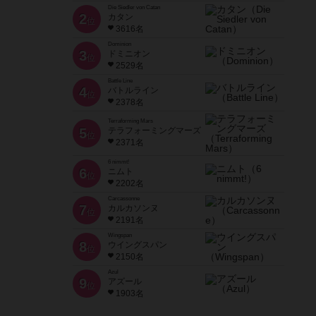
Die Siedler von Catan
2
カタン
位
3616名
Dominion
3
ドミニオン
位
2529名
Battle Line
4
バトルライン
位
2378名
Terraforming Mars
5
テラフォーミングマーズ
位
2371名
6 nimmt!
6
ニムト
位
2202名
Carcassonne
7
カルカソンヌ
位
2191名
Wingspan
8
ウイングスパン
位
2150名
Azul
9
アズール
位
1903名