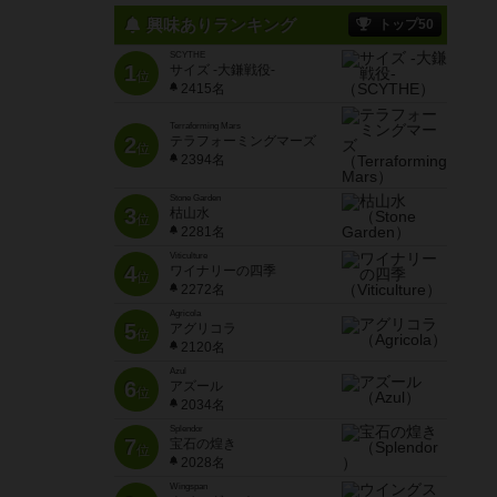
興味ありランキング
トップ50
SCYTHE
1
サイズ -大鎌戦役-
位
2415名
Terraforming Mars
2
テラフォーミングマーズ
位
2394名
Stone Garden
3
枯山水
位
2281名
Viticulture
4
ワイナリーの四季
位
2272名
Agricola
5
アグリコラ
位
2120名
Azul
6
アズール
位
2034名
Splendor
7
宝石の煌き
位
2028名
Wingspan