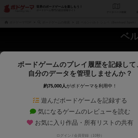
世界のボードゲームを楽しもう！
ボードゲーム専門の総合情報サイト
データベース
検
ボドゲーマTOP
ボードゲームの検索
ベルンハルト シュペ（Bernhard Spe
ベル
ボードゲームのプレイ履歴を記録して
さくさく表示
じっくり表示
自分のデータを管理しませんか？
商品名、商品説明文、デザイナー名、テーマ名、メカニクス名を対象にフリー
ゲームデザイナー名を指定して
フリーワード
ゲームデザイナー
約75,000人
がボドゲーマを利用中！
遊んだボードゲームを記録する
対象年齢を指定します。
世界観や登場人
対象年齢
テーマ/フレー
気になるゲームのレビューを読む
お気に入り作品・所有リストの共有
ログイン / 会員登録（10秒）