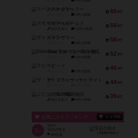
紹介文なし
1件の投稿
スペクタキュラー
60
PT
紹介文なし
1件の投稿
スモールワールド
59
PT
紹介文あり
13件の投稿
ギャンブラー
58
PT
紹介文なし
2件の投稿
Bitter End ブタペスト救出作戦
52
PT
紹介文なし
1件の投稿
ラピード
46
PT
紹介文なし
1件の投稿
ザ・フラッフィー・ライト
44
PT
紹介文なし
0件の投稿
ふたつの城の物語
39
PT
紹介文あり
6件の投稿
お気に入りランキング
トップ50
Splendor
1
宝石の煌き
位
4041名