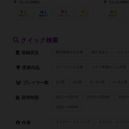
アミーゴ（AMIGO）
アミーゴ（AMIGO
1
1
0
1
2
興味あり
経験あり
お気に入り
持ってる
興味あり
クイック検索
最近登録された順
紹介文あり
レビュ
登録状況
ドイツゲーム大賞
ドイツ年間ゲーム大賞
受賞作品
1人用
2人用
3～4人用
4～8人用
プレイヤー数
2021〜2022年
2019〜2020年
2016
発売時期
1950〜1980年
ライナー・クニツィア
クラウス・トイバ
作者