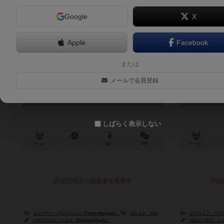
Google
X
Apple
Facebook
スナックラビッツ
または
Snack Rabbits
メールで会員登録
しばらく表示しない
2～4人
－
7歳～
0件
2～5人
作品説明文の編集者を募集中
作品
トレヴァー・ベンジャミン（Trevor Benjamin）
ブレット・ギルバート（Brett J. Gilbert）
クリストフ・ベーア（C
ベルンハルト・シュペ（Bernhard Speh）
ベルンハルト・シュペ（