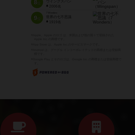
8
ウイングスパン
位
2006名
7 Wonders
9
世界の七不思議
位
1919名
※Apple、Apple のロゴ は、米国および他の国々で登録された
Apple Inc.の商標です。
※App Store は、Apple Inc.のサービスマークです。
※Android は、グーグル インコーポレイテッドの商標または登録商
標です。
※Google Play とそのロゴは、Google Inc.の商標または登録商標で
す。