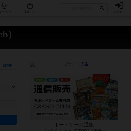
ログイン
カフェ/店舗
人気ボードゲーム
通販ストア
eh）
発売年
ます。マニュアルを読む時間や参加者へのルール説明時間は含まれていないため、初めて遊
できるよう、中世ファンタジー・クッキング・海賊同士の対決など、ゲームコンセプトを絞
にボードゲームに慣れている方向けの絞込機能です。例えば「ダイスロール」はランダム値
ボードゲーム通販
オンラインストアで7,500商品を販売中