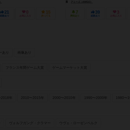
）
アミーゴ（AMIGO）
21
0
15
7
39
3
経験あり
お気に入り
持ってる
興味あり
経験あり
お気に入り
ーあり
画像あり
フランス年間ゲーム大賞
ゲームマーケット大賞
〜2018年
2010〜2015年
2000〜2010年
1990〜2000年
1980〜1
ー
ヴォルフガング・クラマー
ウヴェ・ローゼンベルク