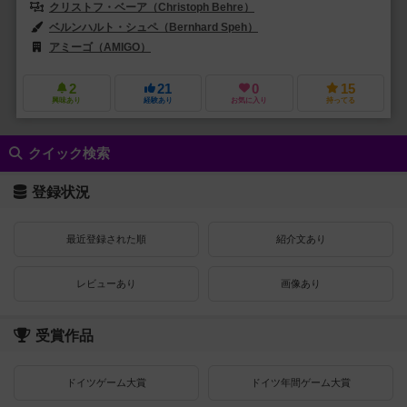
クリストフ・ベーア（Christoph Behre）
ベルンハルト・シュペ（Bernhard Speh）
アミーゴ（AMIGO）
2
21
0
15
興味あり
経験あり
お気に入り
持ってる
クイック検索
登録状況
最近登録された順
紹介文あり
レビューあり
画像あり
受賞作品
ドイツゲーム大賞
ドイツ年間ゲーム大賞