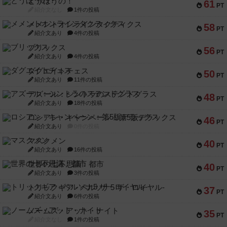
とうほうの！
61
PT
紹介文なし
1件の投稿
メメントオンラインタクティクス
58
PT
紹介文あり
4件の投稿
ブリックス
56
PT
紹介文あり
4件の投稿
ダグエイトチェス
50
PT
紹介文あり
11件の投稿
アズール：シントラのステンドグラス
48
PT
紹介文あり
18件の投稿
ロシアン・キャンペーン：第5版デラックス
46
PT
紹介文あり
0件の投稿
マスクメン
40
PT
紹介文あり
16件の投稿
世界の七不思議：都市
40
PT
紹介文あり
3件の投稿
トリックギア - ペルソナ5 ザ・ロイヤル-
37
PT
紹介文あり
6件の投稿
ノームズ・アット・ナイト
35
PT
紹介文なし
1件の投稿