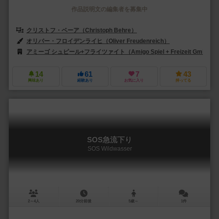
作品説明文の編集者を募集中
クリストフ・ベーア（Christoph Behre）
オリバー・フロイデンライヒ（Oliver Freudenreich）
アミーゴ シュピール+フライツァイト（Amigo Spiel + Freizeit GmbH）
14
61
7
43
興味あり
経験あり
お気に入り
持ってる
SOS急流下り
SOS Wildwasser
2～4人
20分前後
5歳～
1件