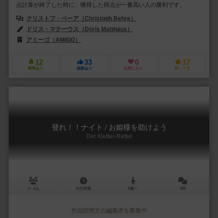
点計算が終了した時に、獲得した得点が一番高い人の勝利です。
クリストフ・ベーア（Christoph Behre）
ドリス・マテーウス（Doris Matthäus）
アミーゴ（AMIGO）
12
33
0
17
興味あり
経験あり
お気に入り
持ってる
登れ！！ナイト / お姫様を助けよう
Der Kletter-Retter
2～4人
15分前後
5歳～
0件
作品説明文の編集者を募集中