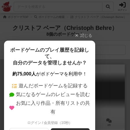
ログイン
ボドゲーマTOP
ボードゲームの検索
クリストフ ベーア（Christoph Behre
クリストフ ベーア（Christoph Behre）
8個のボードゲーム
閉じる
ボードゲームのプレイ履歴を記録し
検索メニュー
て、
自分のデータを管理しませんか？
約75,000人
がボドゲーマを利用中！
遊んだボードゲームを記録する
バスティーユ
気になるゲームのレビューを読む
Bastille
6.1
お気に入り作品・所有リストの共
有
ログイン / 会員登録（10秒）
3～4人
60分前後
12歳～
2件