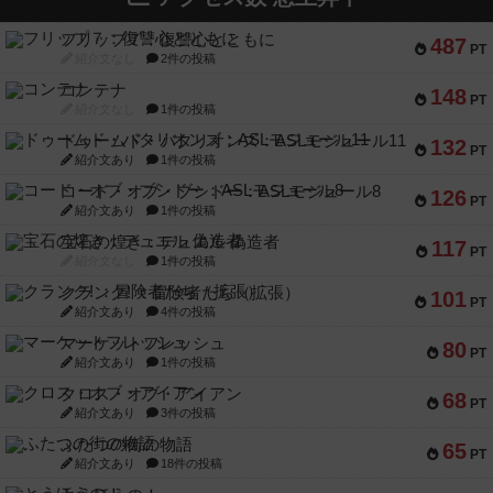
フリップ７：復讐心とともに
487
PT
紹介文なし
2件の投稿
コンテナ
148
PT
紹介文なし
1件の投稿
ドゥームド・バタリオンズ：ASLモジュール11
132
PT
紹介文あり
1件の投稿
コード・オブ・ブシドー：ASLモジュール8
126
PT
紹介文あり
1件の投稿
宝石の煌き：デュエル 偽造者
117
PT
紹介文なし
1件の投稿
クランク! ：冒険者たち（拡張）
101
PT
紹介文あり
4件の投稿
マーケットフレッシュ
80
PT
紹介文あり
1件の投稿
クロス・オブ・アイアン
68
PT
紹介文あり
3件の投稿
ふたつの街の物語
65
PT
紹介文あり
18件の投稿