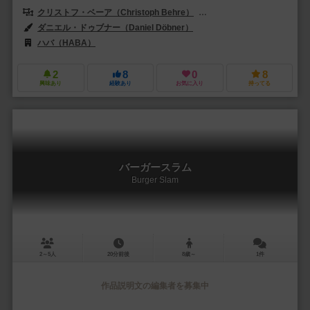
クリストフ・ベーア（Christoph Behre）
クラウス・ミルテンベルガー（Kl
ダニエル・ドゥブナー（Daniel Döbner）
ハバ（HABA）
2
8
0
8
興味あり
経験あり
お気に入り
持ってる
バーガースラム
Burger Slam
2～5人
20分前後
8歳～
1件
作品説明文の編集者を募集中