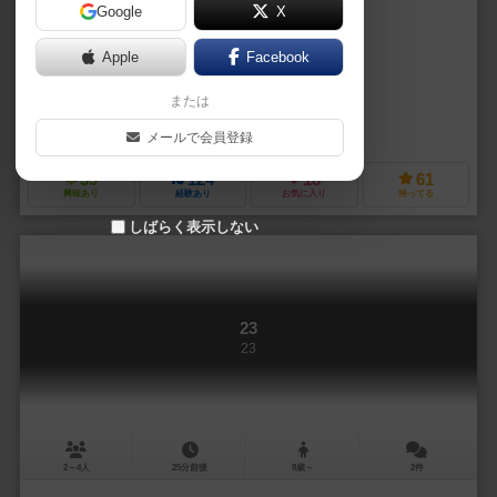
Google
X
作品説明文の編集者を募集中
Apple
Facebook
クリストフ・ベーア（Christoph Behre）
または
デイヴィッド・コチャード（David Cochard）
クイーンゲームズ（Queen Games）
メールで会員登録
39
124
18
61
興味あり
経験あり
お気に入り
持ってる
しばらく表示しない
23
23
2～4人
25分前後
8歳～
2件