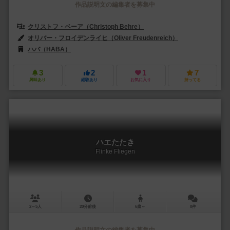
作品説明文の編集者を募集中
クリストフ・ベーア（Christoph Behre）
オリバー・フロイデンライヒ（Oliver Freudenreich）
ハバ（HABA）
3
2
1
7
興味あり
経験あり
お気に入り
持ってる
ハエたたき
Flinke Fliegen
2～5人
20分前後
6歳～
0件
作品説明文の編集者を募集中