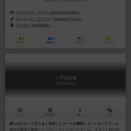
クリストフ・ベーア（Christoph Behre）
クレメンス・フランツ（Klemens Franz）
コスモス（KOSMOS）
0
2
1
1
興味あり
経験あり
お気に入り
持ってる
ノアの方舟
Arche Noah
2～5人
25分前後
8歳～
2件
限られたチップをうまく活用してカードを獲得していくカードゲーム
適切な動物を確保してペアにしていくカードゲーム。 ２セット目の得