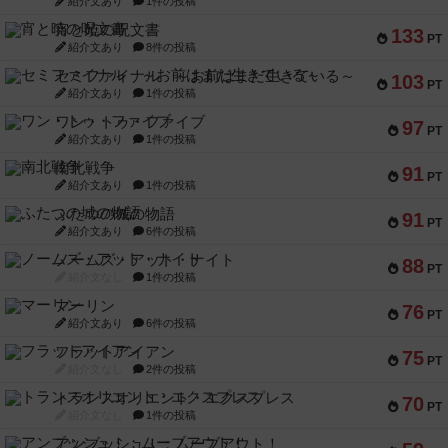
紹介文あり
1件の投稿
宵と暁の呪文書
133
PT
紹介文あり
8件の投稿
セミファイナル ～お前はまだ生きている～
103
PT
紹介文あり
1件の投稿
ワン・トゥ・ファイブ
97
PT
紹介文あり
1件の投稿
南北戦争
91
PT
紹介文あり
1件の投稿
ふたつの城の物語
91
PT
紹介文あり
6件の投稿
ノームズ・アット・ナイト
88
PT
紹介文なし
1件の投稿
マーリン
76
PT
紹介文あり
6件の投稿
フラットアイアン
75
PT
紹介文なし
2件の投稿
トランスオリエント・エクスプレス
70
PT
紹介文なし
1件の投稿
アンブッシュ！：ムーブアウト！