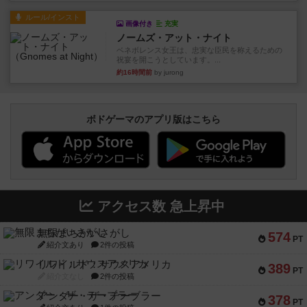
ルール/インスト
画像付き
充実
ノームズ・アット・ナイト
ベネボレンス女王は、忠実な臣民を称えるための
祝宴を開こうとしています。...
約16時間前
by jurong
ボドゲーマのアプリ版はこちら
アクセス数 急上昇中
無限まちがいさがし
574
PT
紹介文あり
2件の投稿
リワイルド：サウスアメリカ
389
PT
紹介文なし
2件の投稿
アンダー・ザ・テーブラー
378
PT