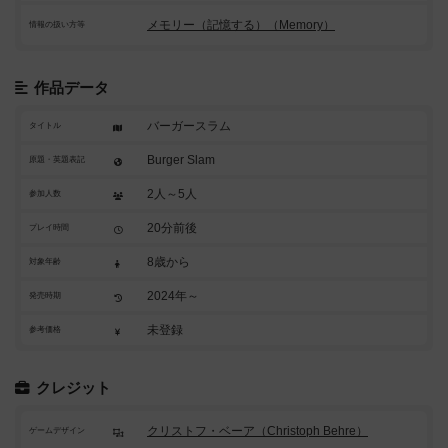
メモリー（記憶する）（Memory）
情報の扱い方等
作品データ
バーガースラム
タイトル
Burger Slam
原題・英題表記
2人～5人
参加人数
20分前後
プレイ時間
8歳から
対象年齢
2024年～
発売時期
未登録
参考価格
クレジット
クリストフ・ベーア（Christoph Behre）
ゲームデザイン