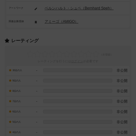
ベルンハルト・シュペ（Bernhard Speh）
アートワーク
アミーゴ（AMIGO）
関連企業/団体
レーティング
レーティングを行うには
ログイン
が必要です
-
非公開
10点の人
-
非公開
9点の人
-
非公開
8点の人
-
非公開
7点の人
-
非公開
6点の人
-
非公開
5点の人
-
非公開
4点の人