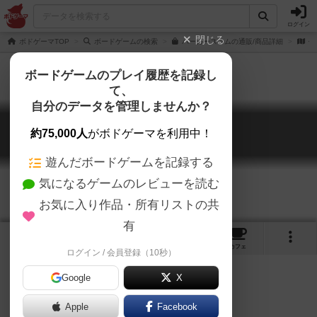
ログイン
閉じる
ボドゲーマTOP
ボードゲームの検索
バーガースラムの通販/商品詳細
作
ボードゲームのプレイ履歴を記録し
て、
自分のデータを管理しませんか？
バーガースラム
約75,000人
がボドゲーマを利用中！
Burger Slam
遊んだボードゲームを記録する
気になるゲームのレビューを読む
お気に入り作品・所有リストの共
有
1
1
5
トップ
画像
動画
レビュー
カフェ
ログイン / 会員登録（10秒）
Google
X
駆け引き要素のある反射神経ゲーム。
Apple
Facebook