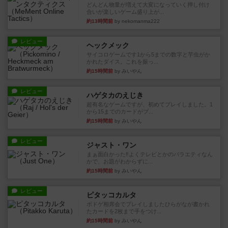
どんどん物量が増えて大変になっていく押し付け
合いが楽しいゲーム盛り上が...
約13時間前
by nekomanma222
レビュー
ヘックメック
サイコロゲームです1から5までの数字と芋虫がか
かれたダイス。これを振っ...
約15時間前
by みいやん
レビュー
ハゲタカのえじき
超有名なゲームですが、初めてプレイしました。1
から15までのカードがプ...
約15時間前
by みいやん
レビュー
ジャスト・ワン
まぁ面白かった‼️よくテレビとかのバラエティなん
かで、お題がわからずに...
約15時間前
by みいやん
レビュー
ピタッコカルタ
ボドゲ相席会でプレイしましたひらがなが書かれ
たカードを2枚まで手をつけ...
約15時間前
by みいやん