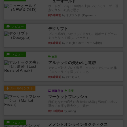
ニューオールド
ボードゲームを1,000個以上持っているユーザー視
点で良かった点と悪か...
約5時間前
by オグランド（Oguland）
レビュー
デクリプト
プレイ感がしっかりしてるから、超ボードゲーム
やったなって感じ。パーティ...
約6時間前
by ヒロ(新！ボードゲーム家族)
レビュー
充実
アルナックの失われし遺跡
アナログ対人プレイ数回。クニツィア先生の名作
「エルドラドを探して」にあ...
約8時間前
by おーちゃん
ルール/インスト
画像付き
充実
マーケットフレッシュ
目的あなたの店先に農産物の木箱を戦略的に積み
重ねて在庫を最大化し、競合...
約13時間前
by jurong
レビュー
メメントオンラインタクティクス