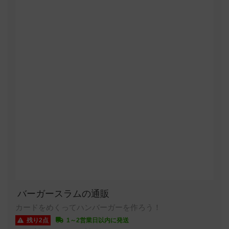
バーガースラムの通販
カードをめくってハンバーガーを作ろう！
残り2点
1～2営業日以内に発送