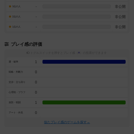
-
非公開
3点の人
-
非公開
2点の人
-
非公開
1点の人
プレイ感の評価
トグルスイッチを押すとプレイ感（
※
）の投票ができます
1
運・確率
0
戦略・判断力
0
交渉・立ち回り
0
心理戦・ブラフ
1
攻防・戦闘
0
アート・外見
似たプレイ感のゲームを探す→