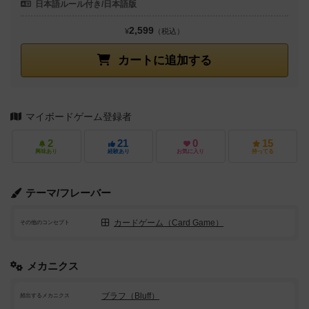
日本語ルール付き/日本語版
2,599
¥
（税込）
カートに追加する
マイボードゲーム登録者
2
21
0
15
興味あり
経験あり
お気に入り
持ってる
テーマ/フレーバー
カードゲーム（Card Game）
その他のコンセプト
メカニクス
ブラフ（Bluff）
頻出するメカニクス