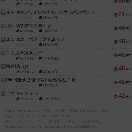
59
PT
紹介文あり
1件の投稿
キャプテン・フリップ：イスラ・ボンバ
51
PT
紹介文なし
2件の投稿
ガルフストライク
46
PT
紹介文あり
1件の投稿
エコーズ・オブ・タイム
45
PT
紹介文なし
8件の投稿
スカルキング
45
PT
紹介文あり
12件の投稿
海兵隊
45
PT
紹介文あり
1件の投稿
Bitter End ブタペスト救出作戦
45
PT
紹介文なし
1件の投稿
ドコジャン
42
PT
紹介文あり
10件の投稿
※Apple、Apple のロゴ は、米国および他の国々で登録されたApple Inc.の商標です。
※App Store は、Apple Inc.のサービスマークです。
※Android は、グーグル インコーポレイテッドの商標または登録商標です。
※Google Play とそのロゴは、Google Inc.の商標または登録商標です。