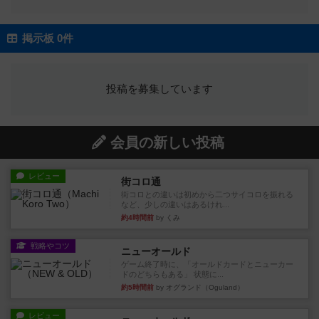
掲示板 0件
投稿を募集しています
会員の新しい投稿
レビュー
街コロ通
街コロとの違いは初めから二つサイコロを振れる
など、少しの違いはあるけれ...
約4時間前
by くみ
戦略やコツ
ニューオールド
ゲーム終了時に、「オールドカードとニューカー
ドのどちらもある」 状態に...
約5時間前
by オグランド（Oguland）
レビュー