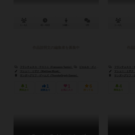
1～4人
40～60分
14歳～
1件
1～4人
作品説明文の編集者を募集中
作品
フランチェスコ・テストニ（Francesco Testini）
ピエルカ・ズィツィ（Pierluca Zizzi）
フランチェスコ・テストニ
マシュー・ミザク（Matthew Mizak）
マシュー・ミザク（Ma
サンダーグリフ・ゲームズ（ThunderGryph Games）
サンダーグリフ・ゲーム
1
1
1
6
4
興味あり
経験あり
お気に入り
持ってる
興味あり