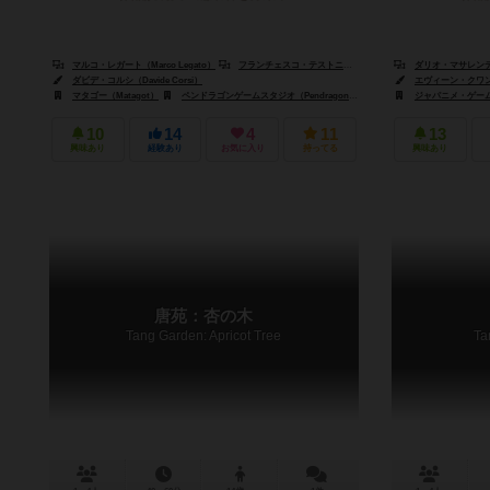
マルコ・レガート（Marco Legato）
フランチェスコ・テストニ（Francesco Testini）
ダリオ・マサレンティ（D
ダビデ・コルシ（Davide Corsi）
エヴィーン・クワン（
マタゴー（Matagot）
ペンドラゴンゲームスタジオ（Pendragon Game Studio）
ジャパニメ・ゲームズ（
サーフィン・ミー
10
14
4
11
13
興味あり
経験あり
お気に入り
持ってる
興味あり
唐苑：杏の木
Tang Garden: Apricot Tree
Ta