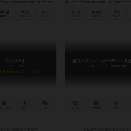
ズ（ThunderGryph Games）
ゲノス ゲームズ（Ghenos Games）
ゲートオンゲームズ（GateOnGames）
ディア・ゲームズ（Deer Games）
マルディタ ゲームズ（Mal
59
11
41
38
49
6
経験あり
お気に入り
持ってる
興味あり
経験あり
お気に入り
スシボート
唐苑 / タング・ガーデン：黄
Sushi Boat
Tang Garden: Golden Age
6.0
30～75分
8歳～
1件
1～4人
45分前後
14歳～
説明文の編集者を募集中
作品説明文の編集者を募集中