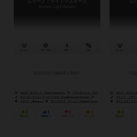
ムラーノ：ライトマスターズ
レ
Murano: Light Masters
2～4人
30～40分
8歳～
0件
2～4人
作品説明文の編集者を募集中
作品
カルロ・カマロット（Carlo Camarotto）
フランチェスコ・テストニ（Francesco Testini）
ダリオ・マサレンティ（D
カミール・デュランド＝クリーゲル（Camille Durand-Kriegel）
サブリナ・トバル（Sabrina Tobal）
マシュー・ミザク（Ma
マタゴー（Matagot）
ギークエイク・ゲームズ（Geekach Games）
ラウタペリト（Lautapelit.f
ポスト スクリプトム（P
2
1
0
1
0
興味あり
経験あり
お気に入り
持ってる
興味あり