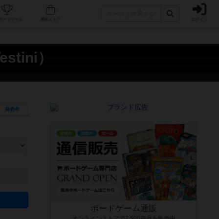
ログイン
カフェ/店舗
人気ボードゲーム
通販ストア
stini）
発売年
ます。マニュアルを読む時間や参加者へのルール説明時間は含まれていないため、初めて遊
できるよう、中世ファンタジー・クッキング・海賊同士の対決など、ゲームコンセプトを絞
にボードゲームに慣れている方向けの絞込機能です。例えば「ダイスロール」はランダム値
ボードゲーム通販
オンラインストアで7,500商品を販売中