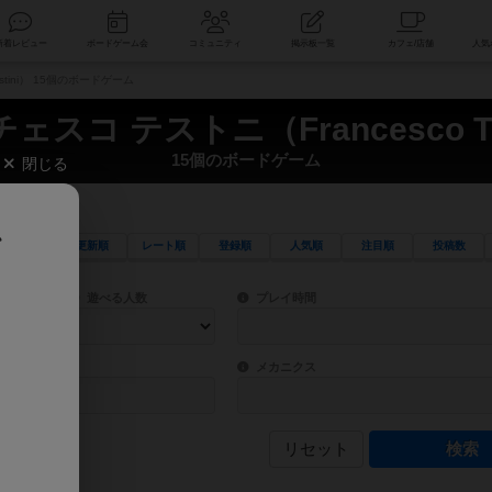
索
新着レビュー
ボードゲーム会
コミュニティ
掲示板一覧
stini） 15個のボードゲーム
スコ テストニ（Francesco Te
15個のボードゲーム
閉じる
、
更新順
レート順
登録順
人気順
注目順
投稿数
ワード検索ができます。
検索できます。
プレイ対象人数に含まれるボードゲームを指定します。
目安となる所要時間を指定することができ
遊べる人数
プレイ時間
物などモチーフ・ストーリーを指定することができます。直感的にゲームシステムを理解
ゲーム性を構成するコアシステムです。主
バー
メカニクス
リセット