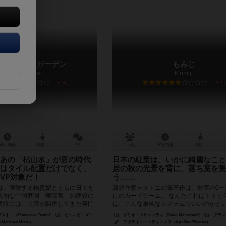
 / タング・ガーデン
もみじ
Tang Garden
Momiji
5.9
6.1
40～60分
14歳～
2件
1～4人
30分前後
8歳～
あの「枯山水」が唐の時代
日本の紅葉は、いかに綺麗なこと
はタイル配置だけでなく、
居の秋の光景を背に、落ち葉を集
VP対象だ！
う……
は、溺愛する楊貴妃とともに日々を
新鋭作家テストニの第三作は、数字の0〜
典的な中国庭園「華清宮」の建設に
けのカードゲーム。 なんだこれは！？と
建設には、玄宗が調達してきた専門
は、こんな単純なシステムでいいのかと
好」に叶うよう、背景...
プレイ人数＋2種類...
（Francesco Testini）
ピエルカ・ズィツィ（Pierluca Zizzi）
ダリオ・マサレンティ（Dario Massarenti）
フランチェスコ・テス
tthew Mizak）
アポライン・エティエンヌ（Apolline Etienne）