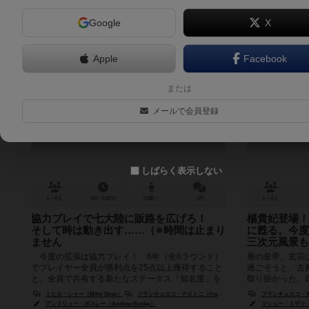
Google
X
Apple
Facebook
ワイナリーの四季：ザ・ワールド
唐苑
または
（拡張）
メールで会員登録
Viticulture World: Cooperative Expansion
6.7
しばらく表示しない
1～6人
60～120分
13歳～
7件
1～4人
協力プレイで七大陸に販路を広げろ！
楊貴妃登場！
そして時は動き出す……（※時間は止まり
に甦る。今度
ません
三次元風景も
今度の拡張は協力プレイ！ 6年（全6ラウンド）
唐の皇帝、玄宗
でプレイヤー全員が勝利点を25点以上獲得すること
過ごそうと、古
と、全員で共有する新たなステータス「知名度」を
取り掛かった。
10点まで上げることが目的となり...
家達の「景色の嗜
ミヒル・シャー（Mihir Shah）
フランチェスコ・テストニ（Francesco Testini）
フランチェスコ・テストニ
アンドリュー・ボスレー（Andrew Bosley）
マシュー・ミザク（Ma