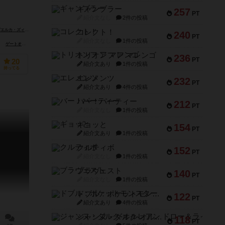
ギャンブラー
257
PT
紹介文なし
2件の投稿
カ・ズィツィ（Pierluca Zizzi）
コレクト！
240
PT
紹介文なし
1件の投稿
ゲートオンゲームズ（GateOnGames）
トリオンフ ア マレンゴ
236
PT
20
紹介文あり
1件の投稿
持ってる
エレメンツ
232
PT
紹介文あり
4件の投稿
バー！パーティー
212
PT
紹介文なし
1件の投稿
ギョッと
154
PT
紹介文あり
1件の投稿
クルティボ
152
PT
紹介文なし
1件の投稿
ブラヴェスト
140
PT
紹介文なし
1件の投稿
ドブル：ポケットモンスター
122
PT
紹介文あり
4件の投稿
ジャンヌ・ダルク-オルレアン ドロー＆ライト
118
PT