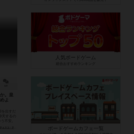
人気ボードゲーム
総合おすすめランキング
5件
か。皇
めよ
3を出すだ
仰天するの
いう不安。
ボードゲームカフェ一覧
トニ（Francesco Testini）