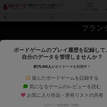
世界のボードゲームを楽しもう！
ボードゲーム専門の総合情報サイト
データベース
検
ボドゲーマTOP
ボードゲームの検索
フランチェスコ テストニ（Francesco Te
フランチェ
ボードゲームのプレイ履歴を記録して
さくさく表示
じっくり表示
自分のデータを管理しませんか？
商品名、商品説明文、デザイナー名、テーマ名、メカニクス名を対象にフリー
ゲームデザイナー名を指定して
フリーワード
ゲームデザイナー
約75,000人
がボドゲーマを利用中！
遊んだボードゲームを記録する
対象年齢を指定します。
世界観や登場人
対象年齢
テーマ/フレー
気になるゲームのレビューを読む
お気に入り作品・所有リストの共有
ログイン / 会員登録（10秒）