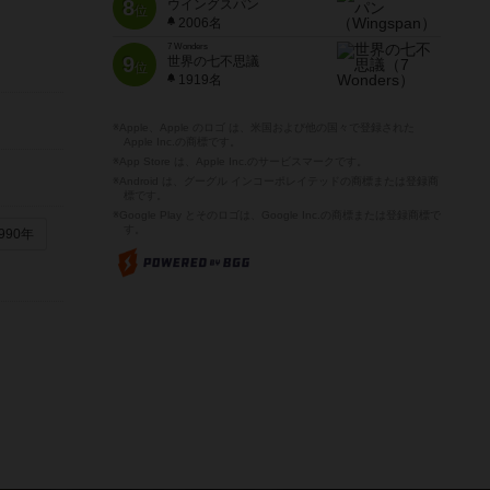
8
ウイングスパン
位
2006名
7 Wonders
9
世界の七不思議
位
1919名
※Apple、Apple のロゴ は、米国および他の国々で登録された
Apple Inc.の商標です。
※App Store は、Apple Inc.のサービスマークです。
※Android は、グーグル インコーポレイテッドの商標または登録商
標です。
※Google Play とそのロゴは、Google Inc.の商標または登録商標で
す。
990年