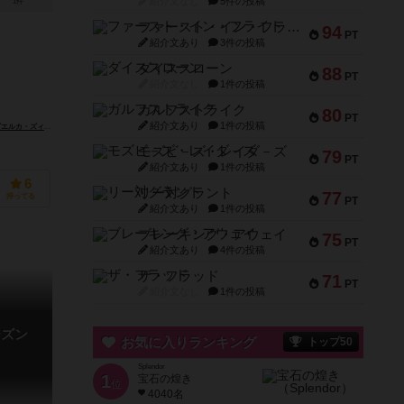
紹介文なし
5件の投稿
1件
ファースト・イン・フライト
94
PT
紹介文あり
3件の投稿
ダイススローン
88
PT
紹介文なし
1件の投稿
ガルフストライク
80
PT
紹介文あり
1件の投稿
カ・ズィツィ（Pierluca Zizzi）
モズビ－ズ・レイダ－ズ
79
PT
紹介文あり
1件の投稿
6
リー対グラント
77
持ってる
PT
紹介文あり
1件の投稿
ブレーキング・アウェイ
75
PT
紹介文あり
4件の投稿
ザ・フラッド
71
PT
紹介文なし
1件の投稿
ーズン
お気に入りランキング
トップ50
Splendor
1
宝石の煌き
位
4040名