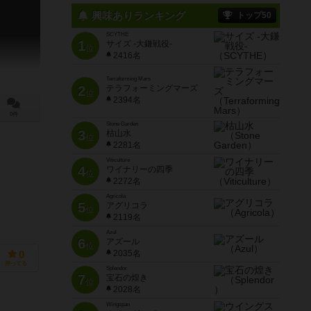
興味ありランキング
トップ50
SCYTHE
1
サイズ -大鎌戦役-
位
2416名
Terraforming Mars
2
テラフォーミングマーズ
位
2394名
0件
Stone Garden
3
枯山水
位
2281名
Viticulture
4
ワイナリーの四季
位
2272名
Agricola
5
アグリコラ
位
2119名
Azul
6
アズール
位
2035名
0
持ってる
Splendor
7
宝石の煌き
位
2028名
Wingspan