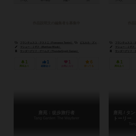
1～4人
40～60分
14歳～
1件
1～4人
作品説明文の編集者を募集中
作品
フランチェスコ・テストニ（Francesco Testini）
ピエルカ・ズィツィ（Pierluca Zizzi）
フランチェスコ・テストニ
マシュー・ミザク（Matthew Mizak）
マシュー・ミザク（Ma
サンダーグリフ・ゲームズ（ThunderGryph Games）
サンダーグリフ・ゲーム
1
1
1
6
1
興味あり
経験あり
お気に入り
持ってる
興味あり
唐苑：徒歩旅行者
唐苑 / 
Tang Garden: The Wayfarer
トーリー
Tang