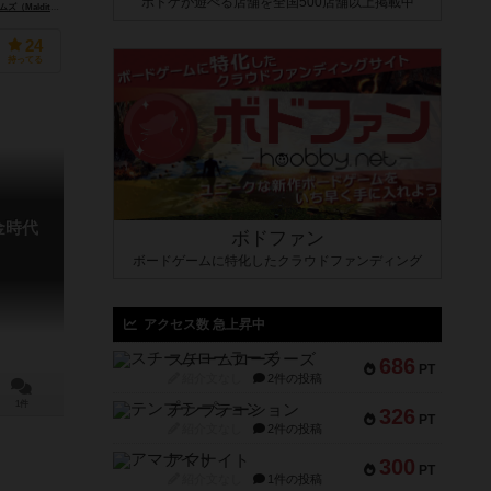
ボドゲが遊べる店舗を全国500店舗以上掲載中
dito Games）
24
持ってる
金時代
ボドファン
ボードゲームに特化したクラウドファンディング
アクセス数 急上昇中
スチームローラーズ
686
PT
紹介文なし
2件の投稿
1件
テンプテーション
326
PT
紹介文なし
2件の投稿
アマナイト
300
PT
紹介文なし
1件の投稿