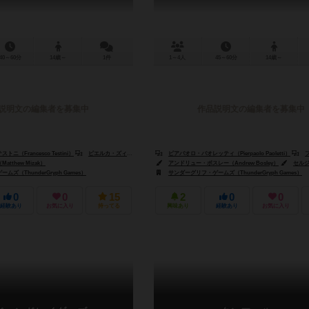
40～60分
14歳～
1件
1～4人
45～60分
14歳～
説明文の編集者を募集中
作品説明文の編集者を募集中
（Francesco Testini）
ピエルカ・ズィツィ（Pierluca Zizzi）
ピアパオロ・パオレッティ（Pierpaolo Paoletti）
フラン
tthew Mizak）
アンドリュー・ボスレー（Andrew Bosley）
セルジオ・シャ
ズ（ThunderGryph Games）
サンダーグリフ・ゲームズ（ThunderGryph Games）
0
0
15
2
0
0
経験あり
お気に入り
持ってる
興味あり
経験あり
お気に入り