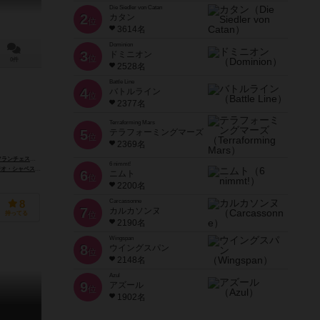
Die Siedler von Catan
2
カタン
位
3614名
Dominion
3
ドミニオン
位
0件
2528名
Battle Line
4
バトルライン
位
2377名
Terraforming Mars
5
テラフォーミングマーズ
位
2369名
チェスコ・テストニ（Francesco Testini）
6 nimmt!
ベス（Sergio Chaves）
6
ニムト
位
2200名
Carcassonne
8
7
カルカソンヌ
持ってる
位
2190名
Wingspan
8
ウイングスパン
位
2148名
Azul
9
アズール
位
1902名