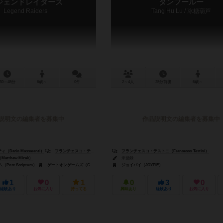
ジェンドレイダーズ
タンフールー
Legend Raiders
Tang Hu Lu / 冰糖葫芦
30～45分
6歳～
0件
2～4人
25分前後
6歳～
説明文の編集者を募集中
作品説明文の編集者を募集中
ario Massarenti）
フランチェスコ・テストニ（Francesco Testini）
フランチェスコ・テストニ（Francesco Testini）
tthew Mizak）
未登録
i）
ost Scriptum）
ゲートオンゲームズ（GateOnGames）
ジョイパイ（JOYPIE）
1
0
1
0
3
0
経験あり
お気に入り
持ってる
興味あり
経験あり
お気に入り