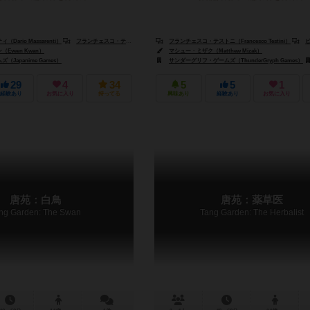
ario Massarenti）
フランチェスコ・テストニ（Francesco Testini）
フランチェスコ・テストニ（Francesco Testini）
ピエル
Eveen Kwan）
マシュー・ミザク（Matthew Mizak）
Japanime Games）
プル・チャイナ（Surfin' Meeple China）
サンダーグリフ・ゲームズ（ThunderGryph Games）
29
4
34
5
5
1
経験あり
お気に入り
持ってる
興味あり
経験あり
お気に入り
唐苑：白鳥
唐苑：薬草医
ng Garden: The Swan
Tang Garden: The Herbalist