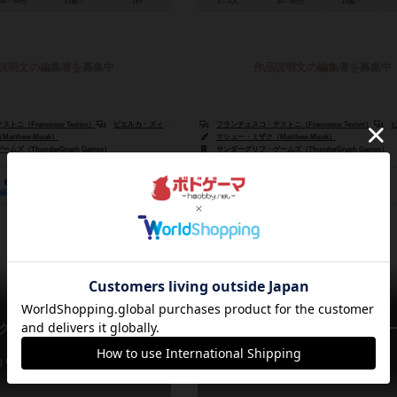
40～60分
14歳～
1件
1～4人
40～60分
14歳～
説明文の編集者を募集中
作品説明文の編集者を募集中
（Francesco Testini）
ピエルカ・ズィツィ（Pierluca Zizzi）
フランチェスコ・テストニ（Francesco Testini）
ピエル
tthew Mizak）
マシュー・ミザク（Matthew Mizak）
ズ（ThunderGryph Games）
サンダーグリフ・ゲームズ（ThunderGryph Games）
1
1
6
1
1
1
経験あり
お気に入り
持ってる
興味あり
経験あり
お気に入り
タング・ガーデン：ゴーストス
唐苑 / タング・ガーデン ：シ
ズ
 Garden: Ghost Stories
Tang Garden: Seasons