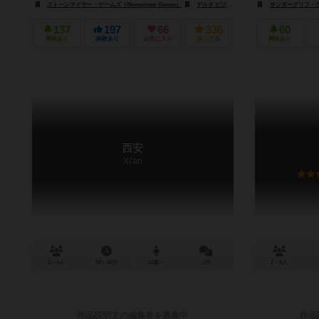
ストーンマイヤー・ゲームズ（Stonemaier Games）
デルタ ビジョン パブリッシング（Delta Vision Publishing）
サンダーグリフ・ゲーム
137
197
66
336
60
興味あり
経験あり
お気に入り
持ってる
興味あり
西安
Xi'an
2～4人
30～60分
14歳～
1件
2～5人
作品説明文の編集者を募集中
作品