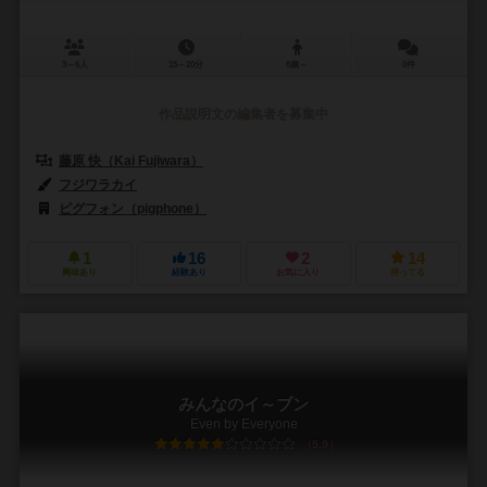
3～6人
15～20分
8歳～
0件
作品説明文の編集者を募集中
藤原 快（Kai Fujiwara）
フジワラカイ
ピグフォン（pigphone）
1
16
2
14
興味あり
経験あり
お気に入り
持ってる
みんなのイ～ブン
Even by Everyone
5.9