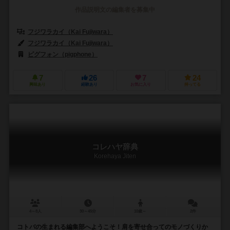
作品説明文の編集者を募集中
フジワラカイ（Kai Fujiwara）
フジワラカイ（Kai Fujiwara）
ピグフォン（pigphone）
7
26
7
24
興味あり
経験あり
お気に入り
持ってる
コレハヤ辞典
Korehaya Jiten
4～8人
30～45分
10歳～
2件
コトバの生まれる編集部へようこそ！肩を寄せ合ってのモノづくりか