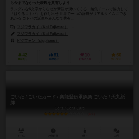
ら今までなかった表現を共有しよう
ランダムな6文字からなぜか新語が湧いてくる... 編集チームで協力して
「はやるコトバ」を作り出せ 世界で一つの辞典がリアルタイムにでき
あがる コトバの誕生をみんなで共有...
フジワラカイ（Kai Fujiwara）
ソノヤママリコ（Mariko Sonoyam
フジワラカイ（Kai Fujiwara）
ピグフォン（pigphone）
42
81
10
60
興味あり
経験あり
お気に入り
持ってる
ごいた / ごいたカード / 奥能登伝承娯楽 ごいた / 天九紙
牌
Goita / Goita Card
6.6
3～4人
30分前後
8歳～
22件