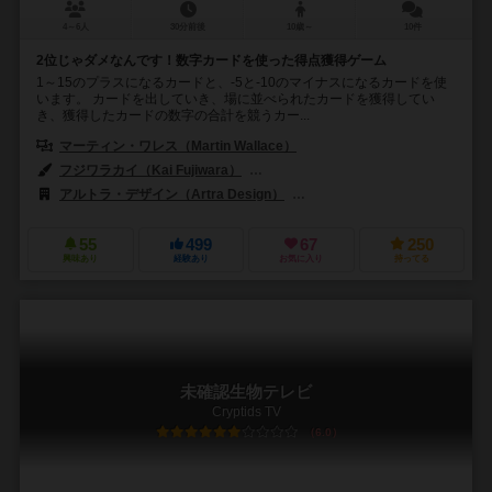
4～6人
30分前後
10歳～
10件
2位じゃダメなんです！数字カードを使った得点獲得ゲーム
1～15のプラスになるカードと、-5と-10のマイナスになるカードを使
います。 カードを出していき、場に並べられたカードを獲得してい
き、獲得したカードの数字の合計を競うカー...
マーティン・ワレス（Martin Wallace）
フジワラカイ（Kai Fujiwara）
フランツ・フォーヴィンケル（Franz Vo
アルトラ・デザイン（Artra Design）
ゴルトジーバー シュピーレ（Golds
55
499
67
250
興味あり
経験あり
お気に入り
持ってる
未確認生物テレビ
Cryptids TV
6.0