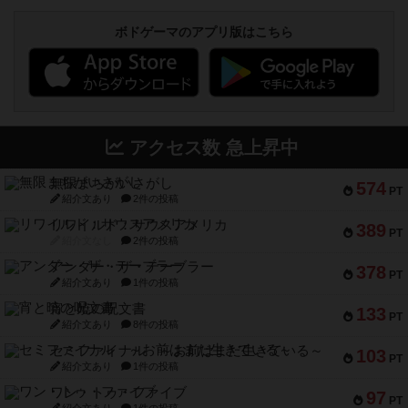
ボドゲーマのアプリ版はこちら
アクセス数 急上昇中
無限まちがいさがし
574
PT
紹介文あり
2件の投稿
リワイルド：サウスアメリカ
389
PT
紹介文なし
2件の投稿
アンダー・ザ・テーブラー
378
PT
紹介文あり
1件の投稿
宵と暁の呪文書
133
PT
紹介文あり
8件の投稿
セミファイナル ～お前はまだ生きている～
103
PT
紹介文あり
1件の投稿
ワン・トゥ・ファイブ
97
PT
紹介文あり
1件の投稿