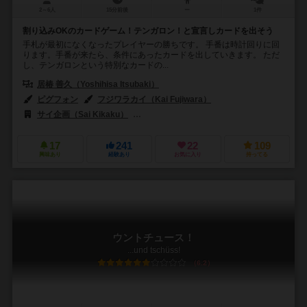
2～6人
15分前後
ー
1件
割り込みOKのカードゲーム！テンガロン！と宣言しカードを出そう
手札が最初になくなったプレイヤーの勝ちです。 手番は時計回りに回
ります。手番が来たら、条件にあったカードを出していきます。 ただ
し、テンガロンという特別なカードの...
居椿 善久（Yoshihisa Itsubaki）
ピグフォン
フジワラカイ（Kai Fujiwara）
サイ企画（Sai Kikaku）
テンデイズゲームズ（Tendays Games）
17
241
22
109
興味あり
経験あり
お気に入り
持ってる
ウントチュース！
...und tschüss!
6.2