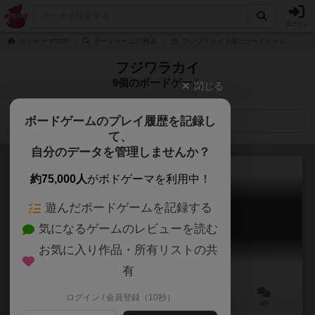
ログイン
ボドゲーマTOP
ボードゲームの検索
フジワラカイ 9個のボードゲーム
フジワラカイ
9個のボードゲーム
閉じる
ボードゲームのプレイ履歴を記録し
検索メニュー
て、
自分のデータを管理しませんか？
約75,000人
がボドゲーマを利用中！
遊んだボードゲームを記録する
クロスワイルド
気になるゲームのレビューを読む
Cross Wild
お気に入り作品・所有リストの共
有
ログイン / 会員登録（10秒）
2～60人
15～30分
8歳～
0件