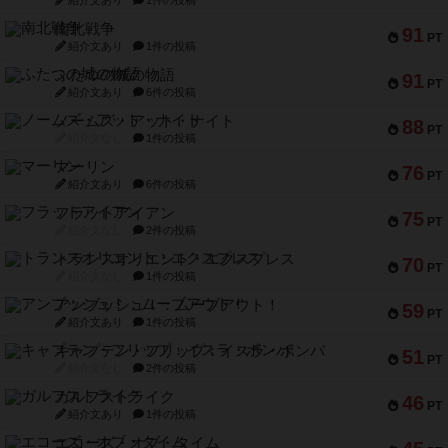
南北戦争
91
PT
紹介文あり
1件の投稿
ふたつの城の物語
91
PT
紹介文あり
6件の投稿
ノームズ・アット・ナイト
88
PT
紹介文なし
1件の投稿
マーリン
76
PT
紹介文あり
6件の投稿
フラットアイアン
75
PT
紹介文なし
2件の投稿
トランスオリエント・エクスプレス
70
PT
紹介文なし
1件の投稿
アンブッシュ！：ムーブアウト！
59
PT
紹介文あり
1件の投稿
キャプテン・フリップ：イスラ・ボンバ
51
PT
紹介文なし
2件の投稿
ガルフストライク
46
PT
紹介文あり
1件の投稿
エコーズ・オブ・タイム