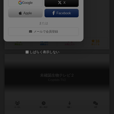
Google
X
作品説明文の編集者を募集中
Apple
Facebook
フジワラカイ（Kai Fujiwara）
ソノヤママリコ（Mariko Sonoyam
または
フジワラカイ（Kai Fujiwara）
ピグフォン（pigphone）
メールで会員登録
1
18
1
16
興味あり
経験あり
お気に入り
持ってる
しばらく表示しない
未確認生物テレビ２
Cryptids TV2
4～8人
30～45分
8歳～
0件