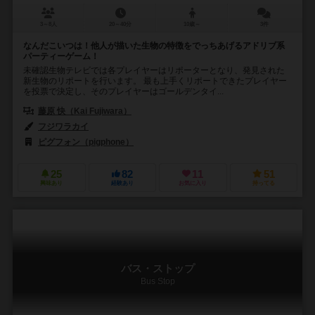
3～8人
20～40分
10歳～
3件
なんだこいつは！他人が描いた生物の特徴をでっちあげるアドリブ系
パーティーゲーム！
未確認生物テレビでは各プレイヤーはリポーターとなり、発見された
新生物のリポートを行います。 最も上手くリポートできたプレイヤー
を投票で決定し、そのプレイヤーはゴールデンタイ...
藤原 快（Kai Fujiwara）
フジワラカイ
ピグフォン（pigphone）
25
82
11
51
興味あり
経験あり
お気に入り
持ってる
バス・ストップ
Bus Stop