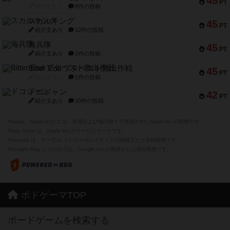
45
PT
紹介文なし
8件の投稿
スカルキング
45
PT
紹介文あり
12件の投稿
海兵隊
45
PT
紹介文あり
1件の投稿
Bitter End ブタペスト救出作戦
45
PT
紹介文なし
1件の投稿
ドコジャン
42
PT
紹介文あり
10件の投稿
※Apple、Apple のロゴ は、米国および他の国々で登録されたApple Inc.の商標です。
※App Store は、Apple Inc.のサービスマークです。
※Android は、グーグル インコーポレイテッドの商標または登録商標です。
※Google Play とそのロゴは、Google Inc.の商標または登録商標です。
ボドゲーマTOP
ボードゲームを検索する