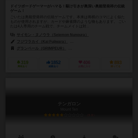
ドイツボードゲーマーがハマる！駆け引きが奥深い奥能登発祥の伝統
ゲーム！
ごいたは奥能登発祥の伝統ゲームです。本来は将棋のコマによく似た
ものが使用されますが、カードや麻雀牌のような物もあります。 ごい
たは4人専用のチーム戦で、チームメイトは対...
サイモン・ヌノウラ（Seiemon Nunoura）
フジワラカイ（Kai Fujiwara）
杉浦 のぼる（Noboru Sugiura）
グランペール（GRIMPEUR）
ヤポンブランド（Japon Brand）
319
1852
406
893
興味あり
経験あり
お気に入り
持ってる
テンガロン
Mount Ten
5.8