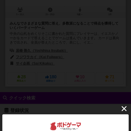
3～10人
15～25分
8歳～
1件
みんなでさまざまな質問に答え、多数派になることで得点を獲得して
いくパーティーゲーム
中央の山札をめくりそこに書かれた質問にプレイヤーは、イエスかノ
ーかをカードで答えることでゲームは進んでいきます。 カードは裏向
きで出され、全員が答えたところで、表にし、イエ...
居椿 善久（Yoshihisa Itsubaki）
フジワラカイ（Kai Fujiwara）
サイ企画（Sai Kikaku）
テンデイズゲームズ（Tendays Games）
28
180
10
71
興味あり
経験あり
お気に入り
持ってる
クイック検索
登録状況
最近登録された順
紹介文あり