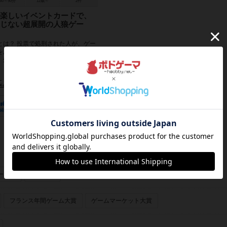
60～90分
12歳～
2件
楽しいイベントカードで、
じない超展開の人狼ゲー
とは？ 投票で処刑された人が、ゲー
を及ぼすイベントカードを選んで発
、処刑された人にも逆転のチャンス
いう、特殊ルール...
）
eikaku）
パズリア（PUZZLIAR）
21
4
41
経験あり
お気に入り
持ってる
ーあり
画像あり
フランス年間ゲーム大賞
ゲームマーケット大賞