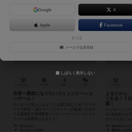
Google
X
Apple
Facebook
マイマジョ
ワ
または
Mai Majo
O
メールで会員登録
6.5
しばらく表示しない
4～15人
5～10分
6歳～
3件
3～13人
世界一悪役になりたいコミュニケーショ
よるじかん、
ンゲーム！
くれる！？1
版！
おにぎりの具といえば？？ お題に対してホワイトボ
ードで回答！ 誰がマイノリティー（少数派）かを当
ワンモーニング
てる新感覚正体隠匿系パーティーゲーム！ マジョリ
1日完結型のお
ティーは多数派になるよう...
カードを見たら
が特徴です。むら
オオメノルー
おかもちフィーバーメガ
マイノリティーさわだ
柚井 ゆい（Yui Yu