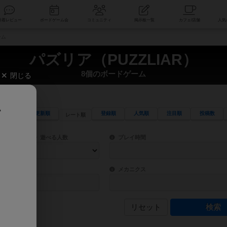
索
新着レビュー
ボードゲーム会
コミュニティ
掲示板一覧
ーム
パズリア（PUZZLIAR）
8個のボードゲーム
閉じる
、
更新順
登録順
人気順
注目順
投稿数
レート順
ワード検索ができます。
検索できます。
プレイ対象人数に含まれるボードゲームを指定します。
目安となる所要時間を指定することができ
遊べる人数
プレイ時間
物などモチーフ・ストーリーを指定することができます。直感的にゲームシステムを理解
ゲーム性を構成するコアシステムです。主
バー
メカニクス
リセット