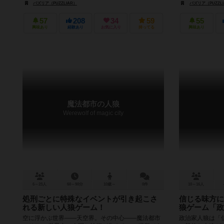
パズリア（PUZZLIAR）
パズリア（PUZZL
57
208
34
59
55
興味あり
経験あり
お気に入り
持ってる
興味あり
魔法都市の人狼
Werewolf of magic city
6～23人
60～90分
10歳～
0件
10～16人
処刑ごとに特殊なイベントが引き起こさ
信じる味方に
れる新しい人狼ゲーム！
狼ゲーム「政
空に浮かぶ世界――天空界。その中心――魔法都市
政治家人狼は「