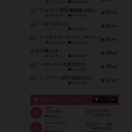
紹介文あり
18件の投稿
クランク! ：冒険者たち（拡張）
50
PT
紹介文あり
4件の投稿
とうほうの！
42
PT
紹介文なし
1件の投稿
スターマイン・ラミー ポケット
42
PT
紹介文あり
2件の投稿
海兵隊
39
PT
紹介文あり
1件の投稿
スーパーストア3000
39
PT
紹介文なし
1件の投稿
フリップ７：復讐心とともに
37
PT
紹介文なし
2件の投稿
お気に入りランキング
トップ50
Splendor
1
宝石の煌き
位
4042名
Die Siedler von Catan
2
カタン
位