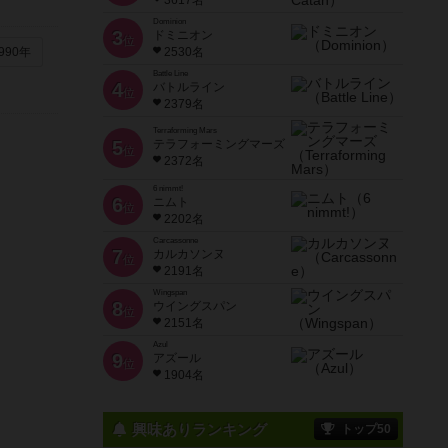
3617名
Dominion
3
ドミニオン
位
990年
2530名
Battle Line
4
バトルライン
位
2379名
Terraforming Mars
5
テラフォーミングマーズ
位
2372名
6 nimmt!
6
ニムト
位
2202名
Carcassonne
7
カルカソンヌ
位
2191名
Wingspan
8
ウイングスパン
位
2151名
Azul
9
アズール
位
1904名
興味ありランキング
トップ50