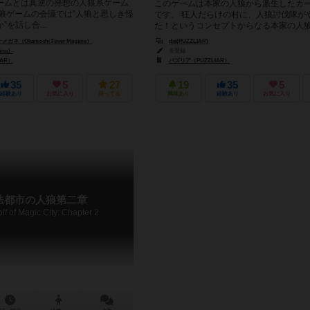
ームとは真逆の発想の人狼系ゲーム
このゲームは本家の人狼から派生したカ
人狼ゲームの会議では”人狼と思しき怪
です。 狂人だらけの村に、人狼討伐隊が
を話し合...
た！というコンセプトからなる本家の人
新しい人狼ゲームです。 狂人...
ネ（Okamochi Fever Megane）
dai(PUZZLIAR)
isa）
未登録
IAR）
パズリア（PUZZLIAR）
35
5
27
19
35
5
経験あり
お気に入り
持ってる
興味あり
経験あり
お気に入り
法都市の人狼第二章
f of Magic City: Chapter 2