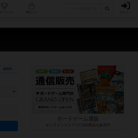
ログイン
カフェ/店舗
人気ボードゲーム
通販ストア
発売年
ます。マニュアルを読む時間や参加者へのルール説明時間は含まれていないため、初めて遊
できるよう、中世ファンタジー・クッキング・海賊同士の対決など、ゲームコンセプトを絞
にボードゲームに慣れている方向けの絞込機能です。例えば「ダイスロール」はランダム値
ボードゲーム通販
オンラインストアで7,500商品を販売中