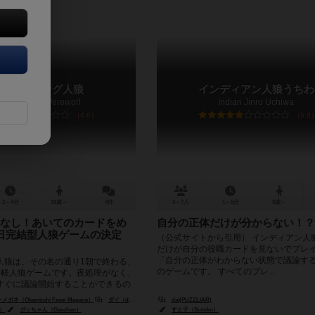
ンモーニング人狼
インディアン人狼うちわ
ne Morning Werewolf
Indian Jinro Uchiwa
6.0
5.9
2～4分
18歳～
4件
3～7人
1～5分
8歳～
なし！あいてのカードをめ
自分の正体だけが分からない！？
日完結型人狼ゲームの決定
（公式サイトから引用） インディアン人
だけが自分の役職カードを見ないでプレ
「自分の正体がわからない状態で議論す
人狼は、その名の通り1朝で終わる、
のゲームです。 すべてのプレ...
手軽人狼ゲームです。夜処理がなく、
すぐに議論開始することができるの
びとチームは議論...
ネ（Okamochi Fever Megane）
ダイ（dai）
dai(PUZZLIAR)
i）
ガッちゃん（Gacchan）
すと子（Sutoko）