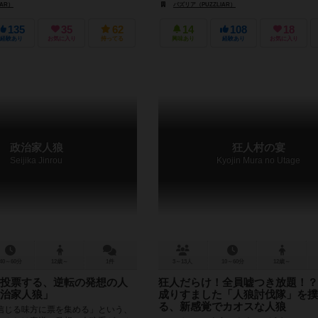
IAR）
パズリア（PUZZLIAR）
135
35
62
14
108
18
経験あり
お気に入り
持ってる
興味あり
経験あり
お気に入り
政治家人狼
狂人村の宴
Seijika Jinrou
Kyojin Mura no Utage
40～60分
12歳～
1件
3～13人
10～60分
12歳～
投票する、逆転の発想の人
狂人だらけ！全員嘘つき放題！？
治家人狼」
成りすました「人狼討伐隊」を撲
る、新感覚でカオスな人狼
信じる味方に票を集める」という、