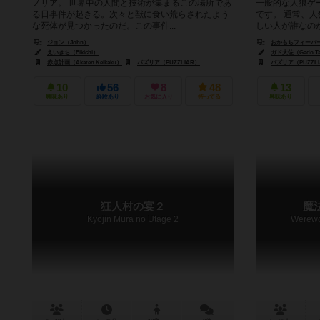
ノリア。 世界中の人間と技術が集まるこの場所であ
一般的な人狼ゲ
る日事件が起きる。次々と獣に食い荒らされたよう
です。 通常、
な死体が見つかったのだ。この事件...
しい人が誰なのか”
ジョン（John）
おかもちフィーバーメガ
えいきち（Eikichi）
ガド大佐（Gado Ta
赤点計画（Akaten Keikaku）
パズリア（PUZZLIAR）
パズリア（PUZZL
10
56
8
48
13
興味あり
経験あり
お気に入り
持ってる
興味あり
狂人村の宴２
魔
Kyojin Mura no Utage 2
Werewol