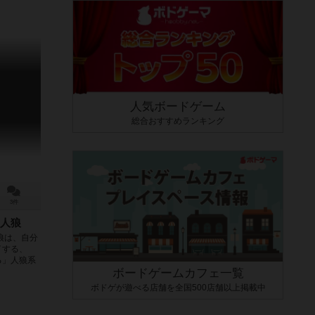
人気ボードゲーム
総合おすすめランキング
3件
人狼
狼は、自分
イする、
る」人狼系
ボードゲームカフェ一覧
ボドゲが遊べる店舗を全国500店舗以上掲載中