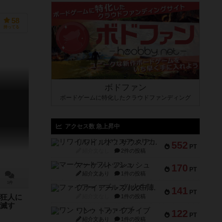
58
持ってる
ボドファン
ボードゲームに特化したクラウドファンディング
アクセス数 急上昇中
リワイルド：サウスアメリカ
552
PT
紹介文なし
2件の投稿
マーケットフレッシュ
170
PT
紹介文あり
1件の投稿
1件
ファイアー・ブルズ / 火牛陣
141
PT
紹介文なし
1件の投稿
狂人に
滅す
ワン・トゥ・ファイブ
122
PT
紹介文あり
1件の投稿