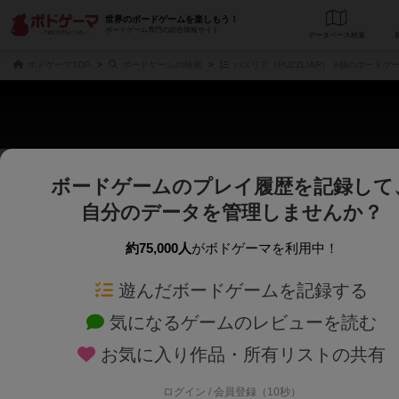
世界のボードゲームを楽しもう！
ボードゲーム専門の総合情報サイト
データベース
検
ボドゲーマTOP
ボードゲームの検索
パズリア（PUZZLIAR） 8個のボードゲ
ボードゲームのプレイ履歴を記録して
さくさく表示
じっくり表示
自分のデータを管理しませんか？
商品名、商品説明文、デザイナー名、テーマ名、メカニクス名を対象にフリー
ゲームデザイナー名を指定して
フリーワード
ゲームデザイナー
約75,000人
がボドゲーマを利用中！
遊んだボードゲームを記録する
対象年齢を指定します。
世界観や登場人
対象年齢
テーマ/フレー
気になるゲームのレビューを読む
お気に入り作品・所有リストの共有
ログイン / 会員登録（10秒）