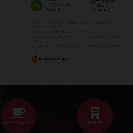
7 Wonders
9
世界の七不思議
位
1921名
※Apple、Apple のロゴ は、米国および他の国々で登録された
Apple Inc.の商標です。
※App Store は、Apple Inc.のサービスマークです。
※Android は、グーグル インコーポレイテッドの商標または登録商
標です。
※Google Play とそのロゴは、Google Inc.の商標または登録商標で
す。
ボードゲームカフェ
運営者情報