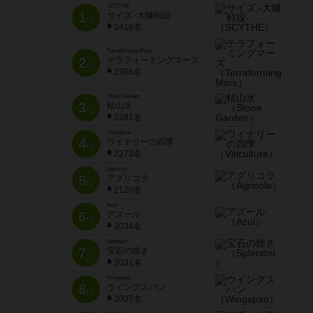
SCYTHE
1
サイズ -大鎌戦役-
位
2416名
Terraforming Mars
2
テラフォーミングマーズ
位
2396名
Stone Garden
3
枯山水
位
2281名
Viticulture
4
ワイナリーの四季
位
2273名
Agricola
5
アグリコラ
位
2120名
Azul
6
アズール
位
2034名
Splendor
7
宝石の煌き
位
2031名
Wingspan
8
ウイングスパン
位
2007名