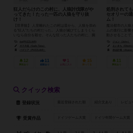
3～13人
1～40分
12歳～
0件
6～23人
狂人だらけのこの村に、人狼討伐隊がや
処刑されても
ってきた！たった一匹の人狼を守り抜
セオリーの通
け！
ム！
【世界観】 人里離れたこの村は昔から、人狼を崇め
魔法都市の人狼
る"狂人"たちの村だった。 人狼が滅びてしまうくら
ムの進行に影響
いなら自分を殺せ。そんな狂った人たちの村に、腕
動させることで
利きの”人狼討伐隊”がやっ...
と楽しみがあると
dai(PUZZLIAR)
ジョン（John）
ガド大佐（Gado Taisa）
えいきち（Eikichi
パズリア（PUZZLIAR）
赤点計画（Akaten K
12
11
1
15
11
興味あり
経験あり
お気に入り
持ってる
興味あり
クイック検索
最近登録された順
紹介文あり
レビュ
登録状況
ドイツゲーム大賞
ドイツ年間ゲーム大賞
受賞作品
1人用
2人用
3～4人用
4～8人用