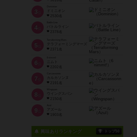
3616名
Dominion
3
ドミニオン
位
2530名
Battle Line
4
バトルライン
位
2378名
Terraforming Mars
5
テラフォーミングマーズ
位
2371名
6 nimmt!
6
ニムト
位
2202名
Carcassonne
7
カルカソンヌ
位
2191名
Wingspan
8
ウイングスパン
位
2150名
Azul
9
アズール
位
1903名
興味ありランキング
トップ50