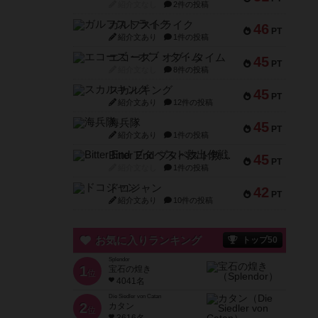
紹介文なし
2件の投稿
ガルフストライク
46
PT
紹介文あり
1件の投稿
エコーズ・オブ・タイム
45
PT
紹介文なし
8件の投稿
スカルキング
45
PT
紹介文あり
12件の投稿
海兵隊
45
PT
紹介文あり
1件の投稿
Bitter End ブタペスト救出作戦
45
PT
紹介文なし
1件の投稿
ドコジャン
42
PT
紹介文あり
10件の投稿
お気に入りランキング
トップ50
Splendor
1
宝石の煌き
位
4041名
Die Siedler von Catan
2
カタン
位