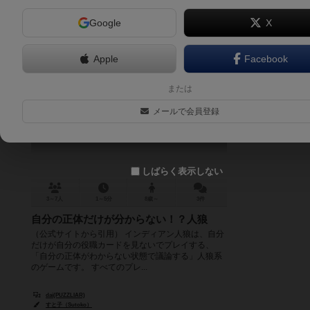
Google
X
Apple
Facebook
インディアン人狼うちわ
または
Indian Jinro Uchiwa
メールで会員登録
5.9
しばらく表示しない
3～7人
1～5分
8歳～
3件
自分の正体だけが分からない！？人狼
（公式サイトから引用） インディアン人狼は、自分
だけが自分の役職カードを見ないでプレイする、
「自分の正体がわからない状態で議論する」人狼系
のゲームです。 すべてのプレ...
dai(PUZZLIAR)
すと子（Sutoko）