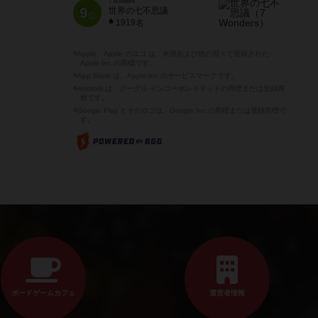
7 Wonders
9
世界の七不思議
位
1919名
※Apple、Apple のロゴ は、米国および他の国々で登録された
Apple Inc.の商標です。
※App Store は、Apple Inc.のサービスマークです。
※Android は、グーグル インコーポレイテッドの商標または登録商
標です。
※Google Play とそのロゴは、Google Inc.の商標または登録商標で
す。
ボードゲームカフェ
運営者情報