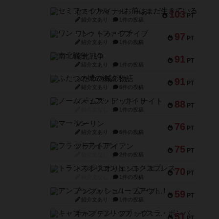
セミファイナル ～お前はまだ生きている～
103
PT
紹介文あり
1件の投稿
ワン・トゥ・ファイブ
97
PT
紹介文あり
1件の投稿
南北戦争
91
PT
紹介文あり
1件の投稿
ふたつの城の物語
91
PT
紹介文あり
6件の投稿
ノームズ・アット・ナイト
88
PT
紹介文なし
1件の投稿
マーリン
76
PT
紹介文あり
6件の投稿
フラットアイアン
75
PT
紹介文なし
2件の投稿
トランスオリエント・エクスプレス
70
PT
紹介文なし
1件の投稿
アンブッシュ！：ムーブアウト！
59
PT
紹介文あり
1件の投稿
キャプテン・フリップ：イスラ・ボンバ
51
PT