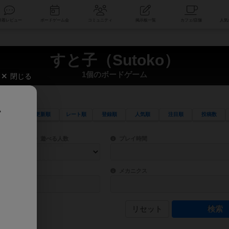
索
新着レビュー
ボードゲーム会
コミュニティ
掲示板一覧
すと子（Sutoko）
1個のボードゲーム
閉じる
、
更新順
レート順
登録順
人気順
注目順
投稿数
ワード検索ができます。
検索できます。
プレイ対象人数に含まれるボードゲームを指定します。
目安となる所要時間を指定することができ
遊べる人数
プレイ時間
物などモチーフ・ストーリーを指定することができます。直感的にゲームシステムを理解
ゲーム性を構成するコアシステムです。主
バー
メカニクス
リセット