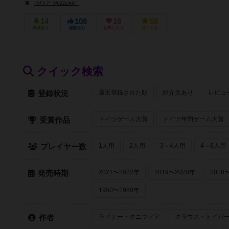
パズリア（PUZZLIAR）
14
108
18
58
興味あり
経験あり
お気に入り
持ってる
クイック検索
最近登録された順
紹介文あり
レビュ
登録状況
ドイツゲーム大賞
ドイツ年間ゲーム大賞
受賞作品
1人用
2人用
3～4人用
4～8人用
プレイヤー数
2021〜2022年
2019〜2020年
2016
発売時期
1950〜1980年
ライナー・クニツィア
クラウス・トイバ
作者