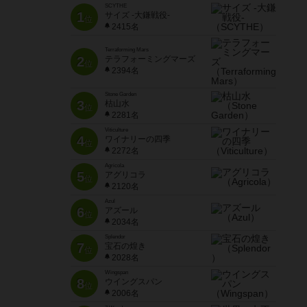
SCYTHE
1
サイズ -大鎌戦役-
位
2415名
Terraforming Mars
2
テラフォーミングマーズ
位
2394名
Stone Garden
3
枯山水
位
2281名
Viticulture
4
ワイナリーの四季
位
2272名
Agricola
5
アグリコラ
位
2120名
Azul
6
アズール
位
2034名
Splendor
7
宝石の煌き
位
2028名
Wingspan
8
ウイングスパン
位
2006名