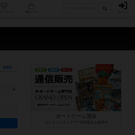
ログイン
カフェ/店舗
人気ボードゲーム
通販ストア
発売年
ます。マニュアルを読む時間や参加者へのルール説明時間は含まれていないため、初めて遊
できるよう、中世ファンタジー・クッキング・海賊同士の対決など、ゲームコンセプトを絞
にボードゲームに慣れている方向けの絞込機能です。例えば「ダイスロール」はランダム値
ボードゲーム通販
オンラインストアで7,500商品を販売中