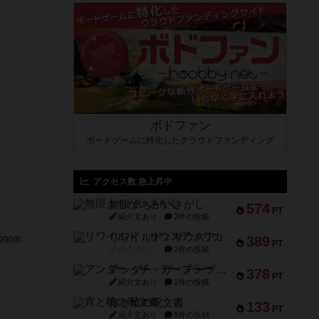
ボドファン
ボードゲームに特化したクラウドファンディング
アクセス数 急上昇中
無限まちがいさがし
574
PT
紹介文あり
2件の投稿
リワイルド：サウスアメリカ
389
990年
PT
紹介文なし
2件の投稿
アンダー・ザ・テーブラー
378
PT
紹介文あり
1件の投稿
宵と暁の呪文書
133
PT
紹介文あり
8件の投稿