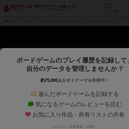
世界のボードゲームを楽しもう！
ボードゲーム専門の総合情報サイト
データベース
検
ボドゲーマTOP
ボードゲームの検索
すと子（Sutoko） 1個のボードゲーム
ボードゲームのプレイ履歴を記録して
さくさく表示
じっくり表示
自分のデータを管理しませんか？
商品名、商品説明文、デザイナー名、テーマ名、メカニクス名を対象にフリー
ゲームデザイナー名を指定して
フリーワード
ゲームデザイナー
約75,000人
がボドゲーマを利用中！
遊んだボードゲームを記録する
対象年齢を指定します。
世界観や登場人
対象年齢
テーマ/フレー
気になるゲームのレビューを読む
お気に入り作品・所有リストの共有
ログイン / 会員登録（10秒）