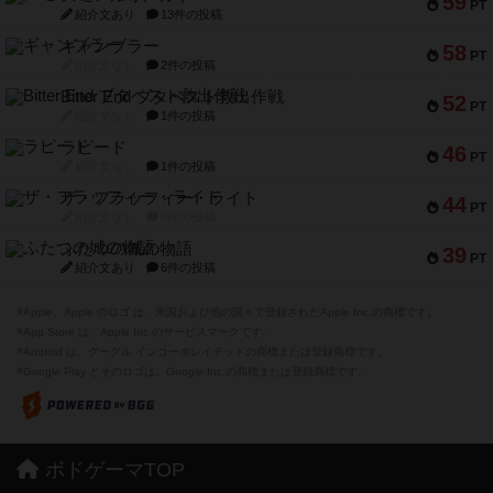
59
PT
紹介文あり
13件の投稿
ギャンブラー
58
PT
紹介文なし
2件の投稿
Bitter End ブタペスト救出作戦
52
PT
紹介文なし
1件の投稿
ラピード
46
PT
紹介文なし
1件の投稿
ザ・フラッフィー・ライト
44
PT
紹介文なし
0件の投稿
ふたつの城の物語
39
PT
紹介文あり
6件の投稿
※Apple、Apple のロゴ は、米国および他の国々で登録されたApple Inc.の商標です。
※App Store は、Apple Inc.のサービスマークです。
※Android は、グーグル インコーポレイテッドの商標または登録商標です。
※Google Play とそのロゴは、Google Inc.の商標または登録商標です。
ボドゲーマTOP