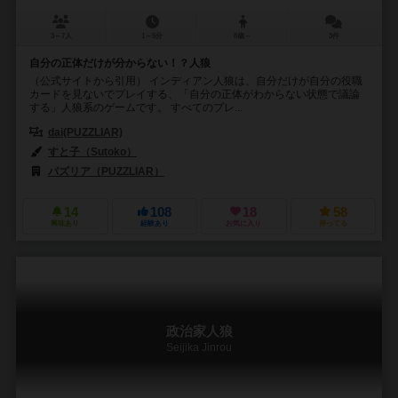
3～7人
1～5分
8歳～
3件
自分の正体だけが分からない！？人狼
（公式サイトから引用） インディアン人狼は、自分だけが自分の役職
カードを見ないでプレイする、「自分の正体がわからない状態で議論
する」人狼系のゲームです。 すべてのプレ...
dai(PUZZLIAR)
すと子（Sutoko）
パズリア（PUZZLIAR）
14
108
18
58
興味あり
経験あり
お気に入り
持ってる
政治家人狼
Seijika Jinrou