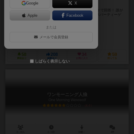
Google
X
世界一悪役になりたいコミュニケーションゲーム！
おにぎりの具といえば？？ お題に対してホワイトボードで回答！ 誰が
マイノリティー（少数派）かを当てる新感覚正体隠匿系パーティーゲ
Apple
Facebook
ーム！ マジョリティーは多数派になるよう...
または
オオメノルー
マイノリティーさわだ
メールで会員登録
パズリア（PUZZLIAR）
58
208
34
59
興味あり
経験あり
お気に入り
持ってる
しばらく表示しない
ワンモーニング人狼
One Morning Werewolf
6.0
3～13人
2～4分
18歳～
4件