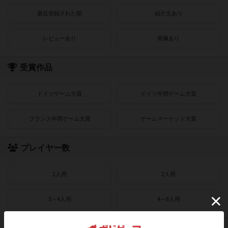
最近登録された順
紹介文あり
レビューあり
画像あり
受賞作品
ドイツゲーム大賞
ドイツ年間ゲーム大賞
フランス年間ゲーム大賞
ゲームマーケット大賞
プレイヤー数
1人用
2人用
3～4人用
4～8人用