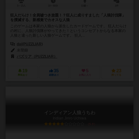
3～13人
10～60分
12歳～
1件
狂人だらけ！全員嘘つき放題！？狂人に成りすました「人狼討伐隊」
を撲滅する、新感覚でカオスな人狼
このゲームは本家の人狼から派生したカードゲームです。 狂人だらけ
の村に、人狼討伐隊がやってきた！というコンセプトからなる本家の
人狼と違った新しい人狼ゲームです。 狂人...
dai(PUZZLIAR)
未登録
パズリア（PUZZLIAR）
19
35
5
23
興味あり
経験あり
お気に入り
持ってる
インディアン人狼うちわ
Indian Jinro Uchiwa
5.9