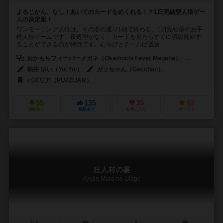
よるじかん、なし！あいてのカードをめくれる！？1日完結型人狼ゲー
ムの決定版！
ワンモーニング人狼は、その名の通り1朝で終わる、1日完結型のお手
軽人狼ゲームです。夜処理がなく、カードを見たらすぐに議論開始す
ることができるのが特徴です。むらびとチームは議論...
おかもちフィーバーメガネ（Okamochi Fever Megane）
ダイ（dai
柚井 ゆい（Yui Yui）
ガッちゃん（Gacchan）
パズリア（PUZZLIAR）
55
135
35
62
興味あり
経験あり
お気に入り
持ってる
狂人村の宴
Kyojin Mura no Utage