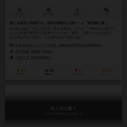
10～16人
40～60分
12歳～
1件
信じる味方に投票する、逆転の発想の人狼ゲーム「政治家人狼」
政治家人狼は「信じる味方に票を集める」という、一般的な人狼ゲー
ムとは真逆の発想の人狼系ゲームです。 通常、人狼ゲームの会議で
は”人狼と思しき怪しい人が誰なのか”を話し合...
おかもちフィーバーメガネ（Okamochi Fever Megane）
ガド大佐（Gado Taisa）
パズリア（PUZZLIAR）
13
35
5
27
興味あり
経験あり
お気に入り
持ってる
狂人村の宴２
Kyojin Mura no Utage 2