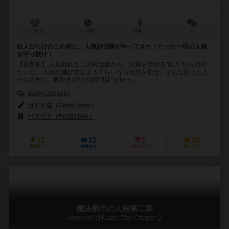
3～13人
1～40分
12歳～
0件
狂人だらけのこの村に、人狼討伐隊がやってきた！たった一匹の人狼
を守り抜け！
【世界観】 人里離れたこの村は昔から、人狼を崇める"狂人"たちの村
だった。 人狼が滅びてしまうくらいなら自分を殺せ。そんな狂った人
たちの村に、腕利きの”人狼討伐隊”がやっ...
dai(PUZZLIAR)
ガド大佐（Gado Taisa）
パズリア（PUZZLIAR）
12
11
1
15
興味あり
経験あり
お気に入り
持ってる
魔法都市の人狼第二章
Werewolf of Magic City: Chapter 2