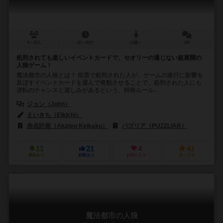
6～23人
60～90分
12歳～
2件
処刑されても楽しいイベントカードで、セオリーの通じない超展開の
人狼ゲーム！
魔法都市の人狼とは？ 投票で処刑された人が、ゲームの進行に影響を
及ぼすイベントカードを選んで発動させることで、処刑された人にも
逆転のチャンスと楽しみがあるという、特殊ルール...
ジョン（John）
えいきち（Eikichi）
赤点計画（Akaten Keikaku）
パズリア（PUZZLIAR）
11
21
4
41
興味あり
経験あり
お気に入り
持ってる
魔法都市の人狼