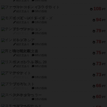
紹介文あり
1件の投稿
ファースト・イン・フライト
108
PT
紹介文あり
3件の投稿
モズビ－ズ・レイダ－ズ
94
PT
紹介文あり
1件の投稿
テンプテーション
79
PT
紹介文なし
2件の投稿
インドネシア
78
PT
紹介文あり
2件の投稿
宵と暁の呪文書
75
PT
紹介文あり
8件の投稿
リスボン・トラム 28
73
PT
紹介文あり
9件の投稿
アマナイト
73
PT
紹介文なし
1件の投稿
ブラヴェスト
66
PT
紹介文なし
1件の投稿
スペクタキュラー
60
PT
紹介文なし
1件の投稿
スモールワールド