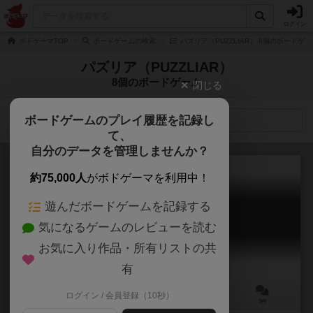
ログイン
ボドゲーマTOP
ボードゲームの検索
パズリア（PUZZLIAR） 8個のボードゲー
パズリア（PUZZLIAR）
8個のボードゲーム
閉じる
ボードゲームのプレイ履歴を記録し
検索メニュー
て、
自分のデータを管理しませんか？
約75,000人
がボドゲーマを利用中！
遊んだボードゲームを記録する
マイマジョ
気になるゲームのレビューを読む
Mai Majo
6.5
お気に入り作品・所有リストの共
有
ログイン / 会員登録（10秒）
4～15人
5～10分
6歳～
3件