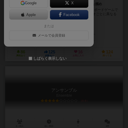
Google
X
箱がそのままダンジョンに。側面から覗き込んで状況を掴め
5x5のダンジョンに仕掛けられた謎を解いてゆく協力型ボードゲームで
す。 内箱の上面にスリットが設けられ、ここにシナリオごとに異なる
Apple
Facebook
「壁」タイルを差し込んでダンジョンを作りま...
または
アントニオ・ティント（Antonio Tinto）
アレッサンドロ・パビオロ（Alessandro Paviolo）
ダニエラ・ジュベリー
メールで会員登録
クラニオ・クリエーションズ（Cranio Creations）
86
125
16
124
興味あり
経験あり
お気に入り
持ってる
しばらく表示しない
アンサンブル
Ensemble
5.9
2～10人
15～30分
ー
4件