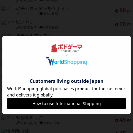
紹介文あり
6件の投稿
ノームズ・アット・ナイト
88
PT
紹介文なし
1件の投稿
マーリン
76
PT
紹介文あり
6件の投稿
フラットアイアン
75
PT
紹介文なし
2件の投稿
トランスオリエント・エクスプレス
70
PT
紹介文なし
1件の投稿
アンブッシュ！：ムーブアウト！
59
PT
紹介文あり
1件の投稿
キャプテン・フリップ：イスラ・ボンバ
51
PT
紹介文なし
2件の投稿
ガルフストライク
46
PT
紹介文あり
1件の投稿
エコーズ・オブ・タイム
45
PT
紹介文なし
8件の投稿
スカルキング
45
PT
紹介文あり
12件の投稿
海兵隊