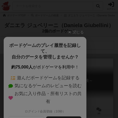
ログイン
ボドゲーマTOP
ボードゲームの検索
ダニエラ ジュベリーニ（Daniela Giubel
ダニエラ ジュベリーニ（Daniela Giubellini）
2個のボードゲーム
閉じる
ボードゲームのプレイ履歴を記録し
検索メニュー
て、
自分のデータを管理しませんか？
約75,000人
がボドゲーマを利用中！
遊んだボードゲームを記録する
ミステリーハウス～幽霊屋敷の探検～
気になるゲームのレビューを読む
Mystery House: Adventures in a Box
6.3
お気に入り作品・所有リストの共
有
ログイン / 会員登録（10秒）
1～5人
60分前後
14歳～
3件