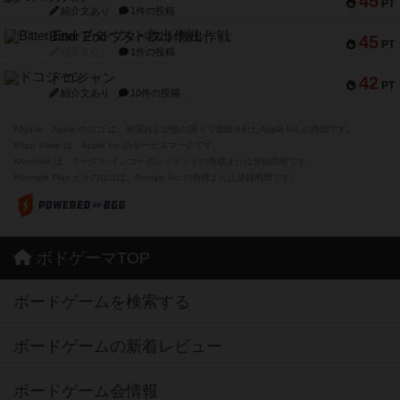
45
PT
紹介文あり
1件の投稿
Bitter End ブタペスト救出作戦
45
PT
紹介文なし
1件の投稿
ドコジャン
42
PT
紹介文あり
10件の投稿
※Apple、Apple のロゴ は、米国および他の国々で登録されたApple Inc.の商標です。
※App Store は、Apple Inc.のサービスマークです。
※Android は、グーグル インコーポレイテッドの商標または登録商標です。
※Google Play とそのロゴは、Google Inc.の商標または登録商標です。
ボドゲーマTOP
ボードゲームを検索する
ボードゲームの新着レビュー
ボードゲーム会情報