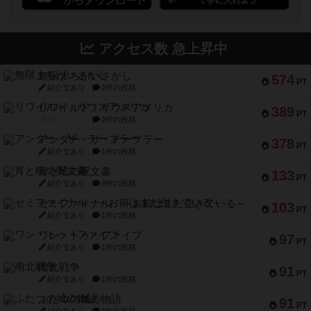
アクセス数 急上昇中
無限まちがいさがし
574
PT
紹介文あり
2件の投稿
リワイルド：サウスアメリカ
389
PT
紹介文なし
2件の投稿
アンダー・ザ・テーブラー
378
PT
紹介文あり
1件の投稿
宵と暁の呪文書
133
PT
紹介文あり
8件の投稿
セミファイナル ～お前はまだ生きている～
103
PT
紹介文あり
1件の投稿
ワン・トゥ・ファイブ
97
PT
紹介文あり
1件の投稿
南北戦争
91
PT
紹介文あり
1件の投稿
ふたつの城の物語
91
PT