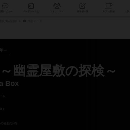
索
新着レビュー
ボードゲーム会
コミュニティ
掲示板一覧
通販/商品詳細
作品データ
9年～
～幽霊屋敷の探検～
 a Box
ーム
to）
の登録/分布