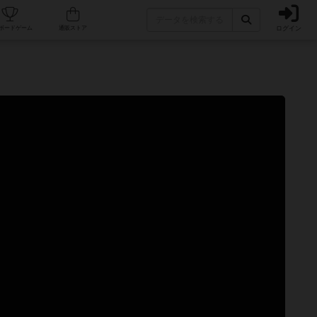
ログイン
カフェ/店舗
人気ボードゲーム
通販ストア