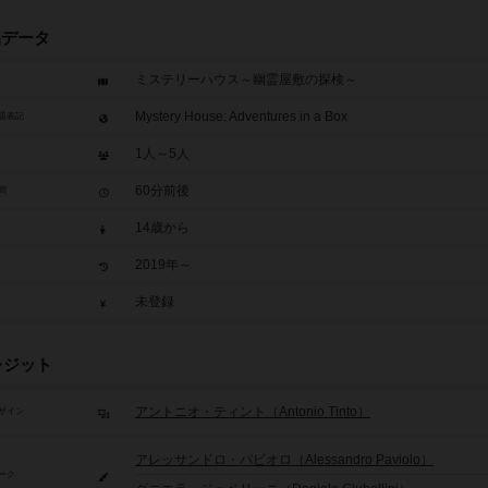
品データ
ミステリーハウス～幽霊屋敷の探検～
Mystery House: Adventures in a Box
題表記
1人～5人
60分前後
間
14歳から
2019年～
未登録
レジット
アントニオ・ティント（Antonio Tinto）
ザイン
アレッサンドロ・パビオロ（Alessandro Paviolo）
ーク