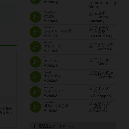
2395名
Stone Garden
3
枯山水
位
2280名
Viticulture
4
ワイナリーの四季
位
2272名
Agricola
5
アグリコラ
位
2120名
Azul
6
アズール
位
2034名
Splendor
7
宝石の煌き
位
2030名
Wingspan
8
ウイングスパン
位
2006名
7 Wonders
9
世界の七不思議
位
でも指摘
1920名
力な鳥(カ
最近見たボードゲーム