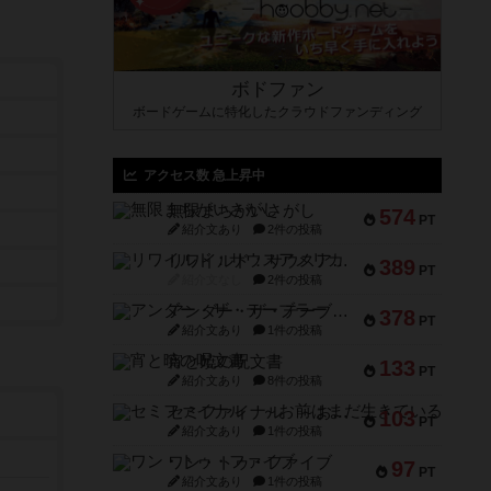
ボドファン
ボードゲームに特化したクラウドファンディング
アクセス数 急上昇中
無限まちがいさがし
574
PT
紹介文あり
2件の投稿
リワイルド：サウスアメリカ
389
PT
紹介文なし
2件の投稿
アンダー・ザ・テーブラー
378
PT
紹介文あり
1件の投稿
宵と暁の呪文書
133
PT
紹介文あり
8件の投稿
セミファイナル ～お前はまだ生きている～
103
PT
紹介文あり
1件の投稿
ワン・トゥ・ファイブ
97
PT
紹介文あり
1件の投稿