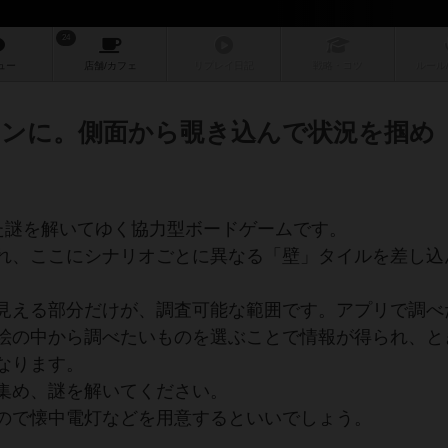
24
ュー
店舗/
カフェ
リプレイ
日記
戦略
・コツ
ルール
ンに。側面から覗き込んで状況を掴め
れた謎を解いてゆく協力型ボードゲームです。
れ、ここにシナリオごとに異なる「壁」タイルを差し込
見える部分だけが、調査可能な範囲です。アプリで調べ
絵の中から調べたいものを選ぶことで情報が得られ、と
なります。
集め、謎を解いてください。
ので懐中電灯などを用意するといいでしょう。