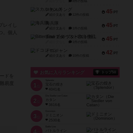
紹介文なし
8件の投稿
スカルキング
45
PT
紹介文あり
12件の投稿
海兵隊
45
プレイし
PT
紹介文あり
1件の投稿
つ。個人
Bitter End ブタペスト救出作戦
45
PT
紹介文なし
1件の投稿
ドコジャン
42
PT
紹介文あり
10件の投稿
お気に入りランキング
トップ50
ードを
Splendor
難易度
1
宝石の煌き
位
4041名
Die Siedler von Catan
2
カタン
位
3616名
Dominion
3
ドミニオン
位
2530名
Battle Line
4
バトルライン
位