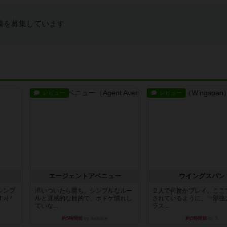
稿を募集しています
レビュー
レビュー
エージェントアベニュー
ウイングスパン
シンプ
追いついたら勝ち。シンプルなルー
２人で何度かプレイ。ここ
♪(＾
ルと直感的な目的で、ボドゲ慣れし
されているように、一部強
ていな...
ラス...
約5時間前
by daisdice
約5時間前
by S