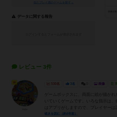
似たプレイ感のゲームを探す→
関連企業
データに関する報告
ログインするとフォームが表示されます
レビュー 3件
神
530名
3名
0
画像
ゲームボックスに、両面に絵が描かれ
いていくゲームです。いろな指示は、
はアプリがしますので、プレイヤーは謎
Hide
続きを読む（約4年前）