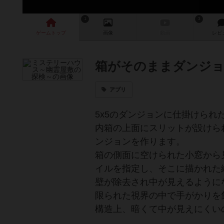
1
3
ゲーム
トップ
画像
動画
レビ
箱がそのままダンジョ
アプリ
5x5のダンジョンに仕掛けら
内箱の上面にスリットが設けら
ンジョンを作ります。
箱の側面に空けられた小窓から
イルを指定し、そこに描かれた
壁が除去され中が見えるように
限られた視界の中で手がかりを
構造上、暗くて中が見えにくい