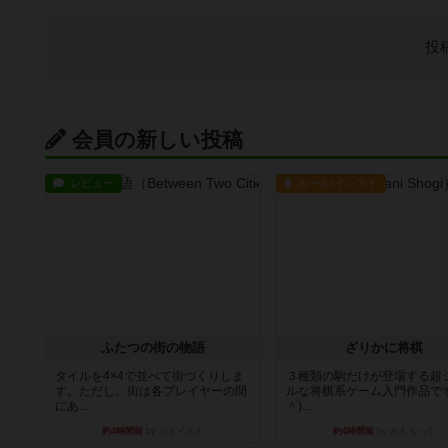
投
会員の新しい投稿
レビュー
ルール/インスト
ふたつの街の物語
ざりかに将棋
タイルを4×4で並べて街づくりしま
３種類の駒だけが登場する超
す。ただし、街は各プレイヤーの間
ルな将棋系ゲーム入門作品です
にあ...
＾)...
約4時間前
by ジェイとと
約4時間前
by あんちっく