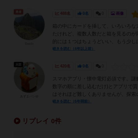
勇者
488名
0名
0
画像
箱の中にカードを挿して、いろいろな
たけれど、複数人数だと箱を見るのが
的には１つはちょうどいい、もう少しは
Daichi
続きを読む（4年以上前）
大臣
420名
0名
0
スマホアプリ・懐中電灯必須です。謎
数字の順に差し込むだけ)とアプリで
はそれほど難しくありませんが、探索の
あずまパン@
続きを読む（6年弱前）
リプレイ 0件