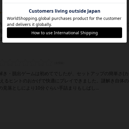
方向から見て、アプリを使いながら謎を解いていくゲーム。で
同時に複数でできないのでやりにくい気もする。シナリオは２
やや難しい謎でした。ヒントをなんどか見ると...
解き・脱出ゲームは初めてでしたが、セットアップの簡単さ(カ
貰えるヒントのおかげで快適にプレイできました。謎解き自体の
見落としにより10分ぐらい手詰まりもしばし...