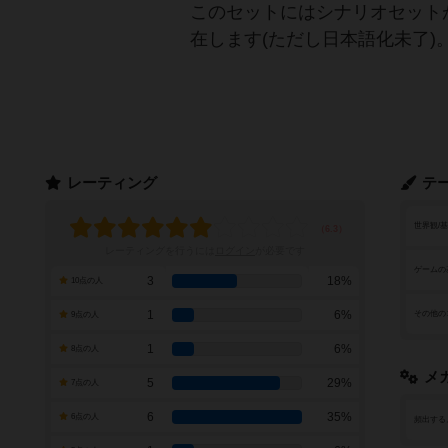
このセットにはシナリオセット
在します(ただし日本語化未了)
レーティング
テ
世界観/
レーティングを行うには
ログイン
が必要です
ゲームの
3
18%
10点の人
1
6%
その他の
9点の人
1
6%
8点の人
メ
5
29%
7点の人
6
35%
6点の人
頻出する