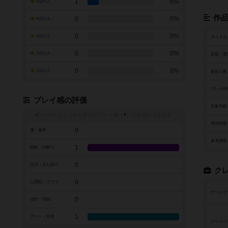
1
6%
5点の人
作
0
0%
4点の人
0
0%
3点の人
タイトル
0
0%
2点の人
原題・英
0
0%
1点の人
参加人数
プレイ時
プレイ感の評価
対象年齢
トグルスイッチを押すとプレイ感（
※
）の投票ができます
発売時期
0
運・確率
参考価格
1
戦略・判断力
0
交渉・立ち回り
ク
0
心理戦・ブラフ
ゲームデ
0
攻防・戦闘
1
アート・外見
アートワ