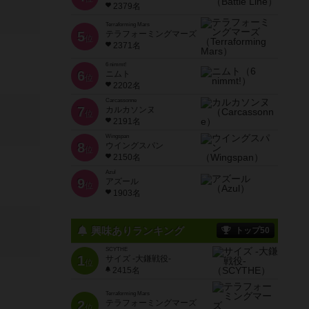
2379名
Terraforming Mars
5
テラフォーミングマーズ
位
2371名
6 nimmt!
6
ニムト
位
2202名
Carcassonne
7
カルカソンヌ
位
2191名
Wingspan
8
ウイングスパン
位
2150名
Azul
9
アズール
位
1903名
興味ありランキング
トップ50
SCYTHE
1
サイズ -大鎌戦役-
位
2415名
Terraforming Mars
2
テラフォーミングマーズ
位