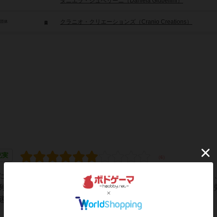
ダニエラ・ジュベリーニ（Daniela Giubellini）
クラニオ・クリエーションズ（Cranio Creations）
/団体
充実
たカードを指定の位置に挿して、それをボックスの横から覗き
例えばアイテムが発見されたとか、獲得したアイテムを使った
解きに専念することができます。持ち時間は１...