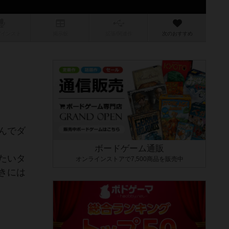
/インスト
掲示板
拡張/関連
作
次のおすすめ
んでダ
ボードゲーム通販
たいタ
オンラインストアで7,500商品を販売中
きには