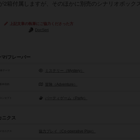
が2箱付属しますが、そのほかに別売のシナリオボック
。
上記文章の執筆にご協力くださった方
DocSeri
ーマ/フレーバー
ミステリー（Mystery）
基本テーマ
冒険（Adventure）
基本目的
パーティゲーム（Party）
コンセプト
カニクス
協力プレイ（Co-operative Play）
メカニクス