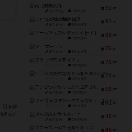
南北戦争
91
PT
紹介文あり
1件の投稿
ふたつの城の物語
91
PT
紹介文あり
6件の投稿
ノームズ・アット・ナイト
88
PT
紹介文なし
1件の投稿
マーリン
76
PT
紹介文あり
6件の投稿
フラットアイアン
75
PT
紹介文なし
2件の投稿
トランスオリエント・エクスプレス
70
PT
紹介文なし
1件の投稿
アンブッシュ！：ムーブアウト！
59
PT
紹介文あり
1件の投稿
キャプテン・フリップ：イスラ・ボンバ
51
PT
、謎を解
紹介文なし
2件の投稿
効果など
ガルフストライク
46
PT
紹介文あり
1件の投稿
エコーズ・オブ・タイム
45
PT