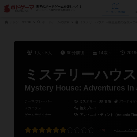
世界のボードゲームを楽しもう！
ボードゲーム専門の総合情報サイト
データベース
検
ボドゲーマTOP
ボードゲームの検索
ミステリーハウス ～幽霊屋敷の探検～の
1人～5人
60分前後
14歳～
201
ミステリーハウス
Mystery House: Adventures in
テーマ/フレーバー
：
ミステリー
冒険
パーティゲ
メカニクス
：
協力プレイ
ゲームデザイナー
：
アントニオ・ティント（Antonio Tin
レーティング