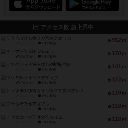
アクセス数 急上昇中
リワイルド：サウスアメリカ
552
PT
紹介文なし
2件の投稿
マーケットフレッシュ
170
PT
紹介文あり
1件の投稿
ファイアー・ブルズ / 火牛陣
141
PT
紹介文なし
1件の投稿
ワン・トゥ・ファイブ
122
PT
紹介文あり
1件の投稿
トランスオリエント・エクスプレス
119
PT
紹介文なし
1件の投稿
フラットアイアン
118
PT
紹介文なし
2件の投稿
エコーズ・オブ・タイム
118
PT
紹介文なし
8件の投稿