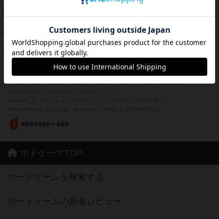
海兵隊
39
PT
紹介文あり
1件の投稿
スーパーストア3000
39
PT
紹介文なし
1件の投稿
フリップ７：復讐心とともに
37
PT
紹介文なし
2件の投稿
※Apple、Apple のロゴ は、米国および他の国々で登録されたApple Inc.の商標です。
※App Store は、Apple Inc.のサービスマークです。
※Android は、グーグル インコーポレイテッドの商標または登録商標です。
※Google Play とそのロゴは、Google Inc.の商標または登録商標です。
ボドゲーマTOP
ボードゲームを検索する
ボードゲームの新着レビュー