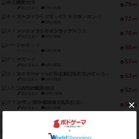
南北戦争
79
PT
紹介文あり
1件の投稿
キャプテン・フリップ：イスラ・ボンバ
72
PT
紹介文なし
2件の投稿
メメントオンラインタクティクス
70
PT
紹介文あり
4件の投稿
パーミッド
68
PT
紹介文なし
1件の投稿
クリーグ
57
PT
紹介文あり
1件の投稿
セミファイナル ～お前はまだ生きている～
53
PT
紹介文あり
1件の投稿
ふたつの街の物語
52
PT
紹介文あり
18件の投稿
クランク! ：冒険者たち（拡張）
50
PT
紹介文あり
4件の投稿
とうほうの！
42
PT
紹介文なし
1件の投稿
スターマイン・ラミー ポケット
42
PT
紹介文あり
2件の投稿