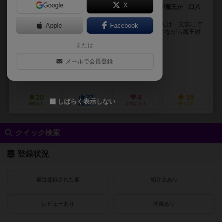
Google
X
ナベをかぶって魔王を倒すか、ナベをかぶったあいつが魔王か 口八
丁手八丁バラエティ！
激論勇者はトークバトルパーティゲームです。 みなさんは一文無しで
Apple
Facebook
ダンジョンに潜ったパーティとなり、道中の装備を拾いながら魔王討
伐を目指します。 道中で拾ったアイテム・装備...
または
タテヤマトジル
メールで会員登録
タテヤマトジル
ゼンゼンウナギ
yokko
オールダイス（ALL DICE）
20
22
4
19
しばらく表示しない
興味あり
経験あり
お気に入り
持ってる
クイック検索
登録状況
最近登録された順
紹介文あり
レビューあり
画像あり