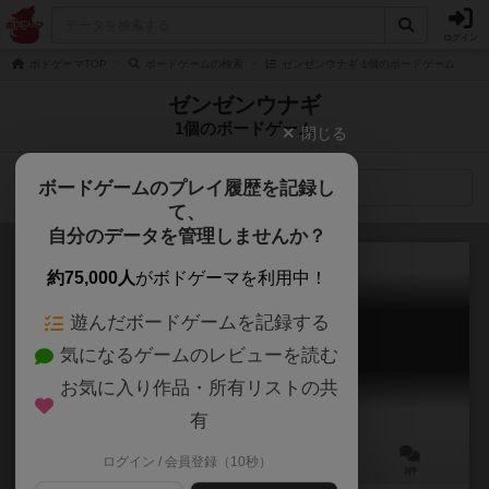
ログイン
ボドゲーマTOP
ボードゲームの検索
ゼンゼンウナギ 1個のボードゲーム
ゼンゼンウナギ
1個のボードゲーム
閉じる
ボードゲームのプレイ履歴を記録し
検索メニュー
て、
自分のデータを管理しませんか？
約75,000人
がボドゲーマを利用中！
遊んだボードゲームを記録する
激論勇者
気になるゲームのレビューを読む
Gekironyuusha
お気に入り作品・所有リストの共
有
ログイン / 会員登録（10秒）
3～5人
20～30分
8歳～
3件