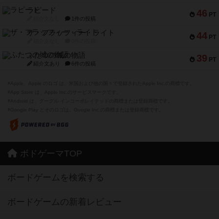
ラピード
46
PT
紹介文なし
1件の投稿
ザ・フラッフィー・ライト
44
PT
紹介文なし
0件の投稿
ふたつの城の物語
39
PT
紹介文あり
6件の投稿
※Apple、Apple のロゴ は、米国および他の国々で登録されたApple Inc.の商標です。
※App Store は、Apple Inc.のサービスマークです。
※Android は、グーグル インコーポレイテッドの商標または登録商標です。
※Google Play とそのロゴは、Google Inc.の商標または登録商標です。
ボドゲーマTOP
ボードゲームを検索する
ボードゲームの新着レビュー