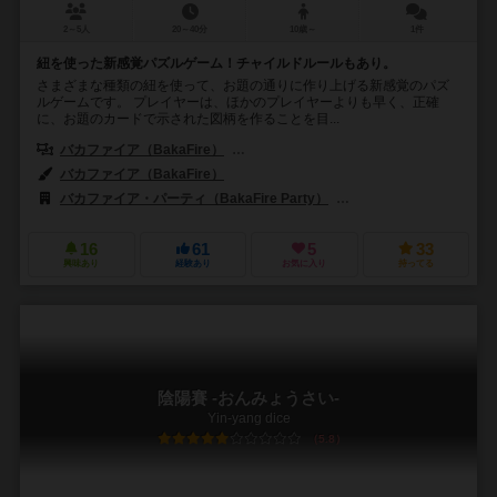
2～5人
20～40分
10歳～
1件
紐を使った新感覚パズルゲーム！チャイルドルールもあり。
さまざまな種類の紐を使って、お題の通りに作り上げる新感覚のパズ
ルゲームです。 プレイヤーは、ほかのプレイヤーよりも早く、正確
に、お題のカードで示された図柄を作ることを目...
バカファイア（BakaFire）
恋パラ支部長（Koipara-Shibucho）
バカファイア（BakaFire）
バカファイア・パーティ（BakaFire Party）
ミニマル・ゲームズ（min
16
61
5
33
興味あり
経験あり
お気に入り
持ってる
陰陽賽 -おんみょうさい-
Yin-yang dice
5.8