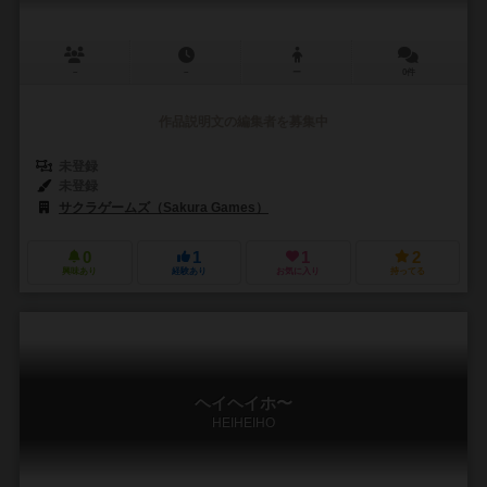
－
－
ー
0件
作品説明文の編集者を募集中
未登録
未登録
サクラゲームズ（Sakura Games）
0
1
1
2
興味あり
経験あり
お気に入り
持ってる
ヘイヘイホ〜
HEIHEIHO