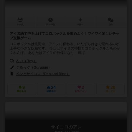
2～6人
15～45分
6歳～
0件
アイヌ語で声を上げてコロポックルを集めよう！ワイワイ楽しいチッ
プ交換ゲーム
コロポックルは北海道、アイヌに伝わる、いたずら好きで隠れるのが
上手な小さな妖精です。 今日はアイヌの神様とコロボックルたちのか
くれんぼ。 あなたはアイヌの神様になり、逃げ...
ろい（Roy）
ぐるっぐ（Guruggu）
ペンとサイコロ（Pen and Dice）
9
24
2
20
興味あり
経験あり
お気に入り
持ってる
サイコロのアレ