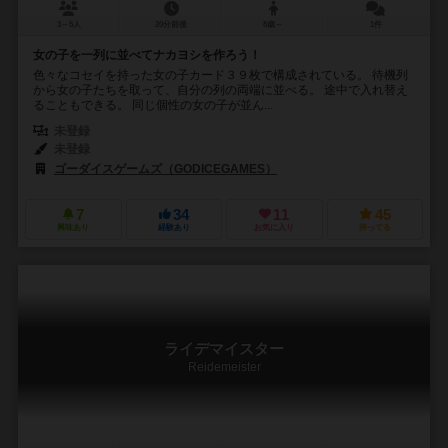
3～5人
20分前後
8歳～
1件
女の子を一列に並べてナカヨシを作ろう！
色々なコセイを持った女の子カード３９枚で構成されている。 待機列
から女の子たちを取って、自分の列の両端に並べる。 途中で入れ替え
ることもできる。 同じ個性の女の子が並ん...
未登録
未登録
ゴーダイスゲームズ（GODICEGAMES）
7
34
11
45
興味あり
経験あり
お気に入り
持ってる
ライデマイスター
Reidemeister