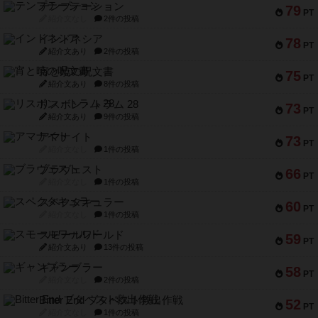
テンプテーション
79
PT
紹介文なし
2件の投稿
インドネシア
78
PT
紹介文あり
2件の投稿
宵と暁の呪文書
75
PT
紹介文あり
8件の投稿
リスボン・トラム 28
73
PT
紹介文あり
9件の投稿
アマナイト
73
PT
紹介文なし
1件の投稿
ブラヴェスト
66
PT
紹介文なし
1件の投稿
スペクタキュラー
60
PT
紹介文なし
1件の投稿
スモールワールド
59
PT
紹介文あり
13件の投稿
ギャンブラー
58
PT
紹介文なし
2件の投稿
Bitter End ブタペスト救出作戦
52
PT
紹介文なし
1件の投稿