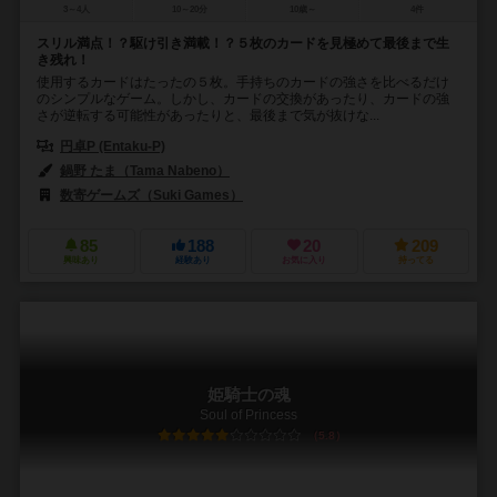
3～4人
10～20分
10歳～
4件
スリル満点！？駆け引き満載！？５枚のカードを見極めて最後まで生
き残れ！
使用するカードはたったの５枚。手持ちのカードの強さを比べるだけ
のシンプルなゲーム。しかし、カードの交換があったり、カードの強
さが逆転する可能性があったりと、最後まで気が抜けな...
円卓P (Entaku-P)
鍋野 たま（Tama Nabeno）
数寄ゲームズ（Suki Games）
85
188
20
209
興味あり
経験あり
お気に入り
持ってる
姫騎士の魂
Soul of Princess
5.8