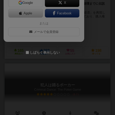
Google
X
相場が変動するチューリップをうまく売買し、 バブル崩壊までに伝説
の黒いチューリップを手に入れよう！
時は17世紀オランダ。 経済史における最初の「バブル経済」を再現し
Apple
Facebook
たゲームです。 プレイヤーは各自一定額のお金を持っており、購入権
マーカーを使って市場に出ているチュー...
または
紅陽（Kouyou）
メールで会員登録
ことり 寧子（Neiko Kotori）
ぐうのね -Sounds Good-
165
268
55
198
しばらく表示しない
興味あり
経験あり
お気に入り
持ってる
犯人は踊るポーカー
Criminal Dance: The Poker Game
5.7