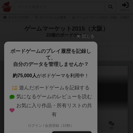
ログイン
ボドゲーマTOP
ボードゲームの検索
ゲームマーケット2015（大阪） 22個の
ゲームマーケット2015（大阪）
22個のボードゲーム
閉じる
ボードゲームのプレイ履歴を記録し
検索メニュー
て、
自分のデータを管理しませんか？
約75,000人
がボドゲーマを利用中！
遊んだボードゲームを記録する
チューリップ・バブル：同人版
気になるゲームのレビューを読む
TULIP BUBBLE
6.1
お気に入り作品・所有リストの共
有
ログイン / 会員登録（10秒）
3～5人
45～60分
10歳～
6件