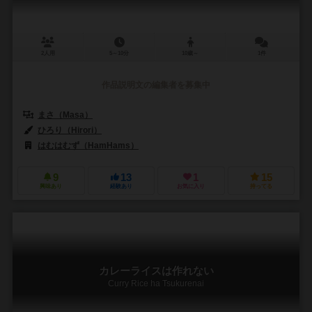
2人用
5～10分
10歳～
1件
作品説明文の編集者を募集中
まさ（Masa）
ひろり（Hirori）
はむはむず（HamHams）
9
13
1
15
興味あり
経験あり
お気に入り
持ってる
カレーライスは作れない
Curry Rice ha Tsukurenai