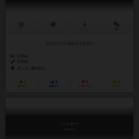
－
－
ー
0件
作品説明文の編集者を募集中
未登録
未登録
ブッコ（Bucco）
1
3
1
4
興味あり
経験あり
お気に入り
持ってる
ハッカー
Hacker