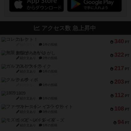
アクセス数 急上昇中
コレクト！
340
PT
紹介文なし
1件の投稿
無限まちがいさがし
322
PT
紹介文あり
2件の投稿
ガルフストライク
217
PT
紹介文あり
1件の投稿
クルティボ
203
PT
紹介文なし
1件の投稿
1809
112
PT
紹介文あり
1件の投稿
ファースト・イン・フライト
108
PT
紹介文あり
3件の投稿
モズビ－ズ・レイダ－ズ
94
PT
紹介文あり
1件の投稿