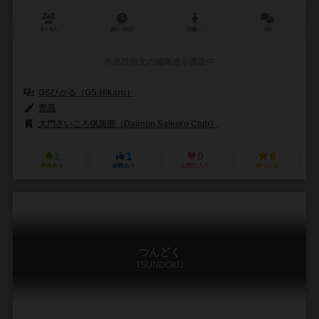
2～4人
20～40分
10歳～
0件
作品説明文の編集者を募集中
GSひかる（GS Hikaru）
雷晶
大門さいころ倶楽部（Daimon Saikoro Club）
1
1
0
6
興味あり
経験あり
お気に入り
持ってる
つんどく
TSUNDOKU