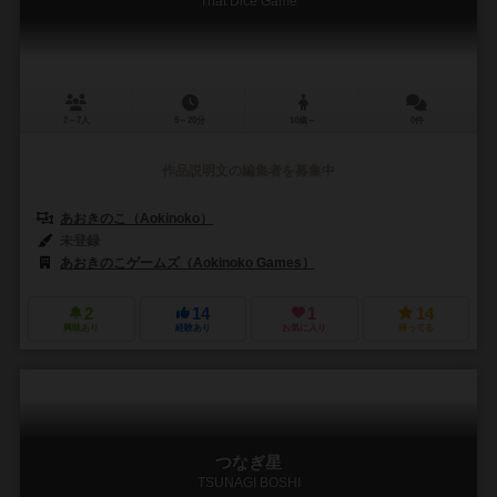
That Dice Game
2～7人
5～20分
10歳～
0件
作品説明文の編集者を募集中
あおきのこ（Aokinoko）
未登録
あおきのこゲームズ（Aokinoko Games）
2
14
1
14
興味あり
経験あり
お気に入り
持ってる
つなぎ星
TSUNAGI BOSHI