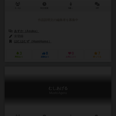
3～4人
30分前後
8歳～
0件
作品説明文の編集者を募集中
あすか（Asuka）
未登録
はむはむず（HamHams）
3
8
0
7
興味あり
経験あり
お気に入り
持ってる
むしあげる
Mushi Ageru