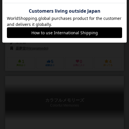
4～15人
45～60分
10歳～
0件
作品説明文の編集者を募集中
京山 和将(Kazumasa Kyoyama)
未登録
昼夢堂(Hiruyumedo)
1
5
0
4
興味あり
経験あり
お気に入り
持ってる
カラフルメモリーズ
Colorful Memories