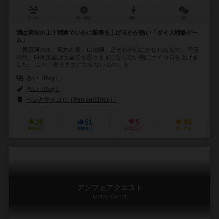
2～4人
15～45分
6歳～
2件
運は承知の上！戦略でいかに勝率を上げるかが熱い「ダイス戦略ゲー
ム」
「賀茂河の水、双六の賽、山法師、是ぞわが心にかなわぬもの」 平安
時代、白河法皇は天皇でも思うままにならない物にサイコロを上げま
した。 この「思うままにならないもの」を...
ろい（Roy）
ろい（Roy）
ペンとサイコロ（Pen and Dice）
26
91
5
80
興味あり
経験あり
お気に入り
持ってる
アンフェアクエスト
Unfair Quest