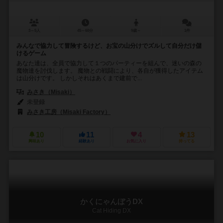
3～5人
45～60分
9歳～
1件
みんなで協力して冒険するけど、お宝の山分けでズルして自分だけ儲
けるゲーム
あなた達は、全員で協力して１つのパーティーを組んで、迷いの森の
魔物達を討伐します。 魔物との戦闘により、各自が獲得したアイテム
は山分けです。 しかしそれはあくまで建前で...
みさき（Misaki）
未登録
みさき工房（Misaki Factory）
10
11
4
13
興味あり
経験あり
お気に入り
持ってる
かくにゃんぼうDX
Cat Hiding DX