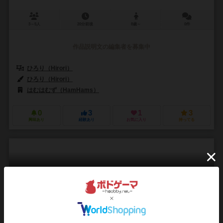
3～5人
20分前後
8歳～
0件
作品説明文の編集者を募集中
ひろり（Hirori）
ひろり（Hirori）
はむはむず（HamHams）
0
3
1
3
興味あり
経験あり
お気に入り
持ってる
オワタ市の腹黒市長
Owata-shi no haraguro shicho