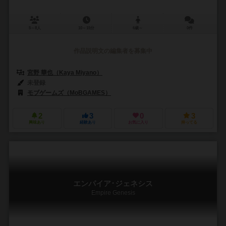
5～8人
10～15分
6歳～
0件
作品説明文の編集者を募集中
宮野 華也（Kaya Miyano）
未登録
モブゲームズ（MoBGAMES）
2
3
0
3
興味あり
経験あり
お気に入り
持ってる
エンパイア･ジェネシス
Empire Genesis