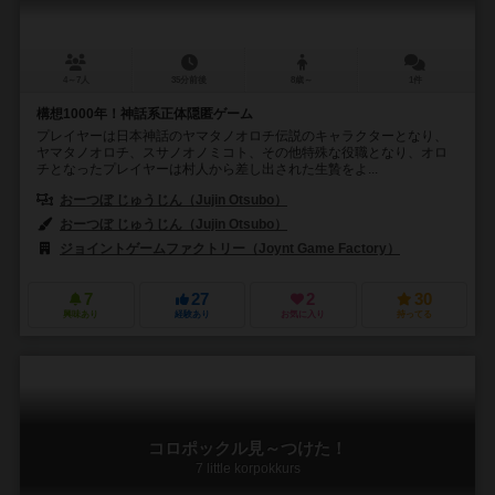
4～7人
35分前後
8歳～
1件
構想1000年！神話系正体隠匿ゲーム
プレイヤーは日本神話のヤマタノオロチ伝説のキャラクターとなり、
ヤマタノオロチ、スサノオノミコト、その他特殊な役職となり、オロ
チとなったプレイヤーは村人から差し出された生贄をよ...
おーつぼ じゅうじん（Jujin Otsubo）
おーつぼ じゅうじん（Jujin Otsubo）
ジョイントゲームファクトリー（Joynt Game Factory）
7
27
2
30
興味あり
経験あり
お気に入り
持ってる
コロポックル見～つけた！
7 little korpokkurs