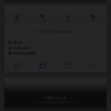
2～5人
15～30分
3歳～
1件
作品説明文の編集者を募集中
曾仁佐
Reola Shan
BigFun大玩卓遊
12
18
3
28
興味あり
経験あり
お気に入り
持ってる
大蛇のえじき
The Eight-headed Dragon OROCHI