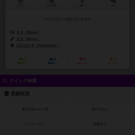
3～4人
15分前後
8歳～
0件
作品説明文の編集者を募集中
まさ（Masa）
まさ（Masa）
はむはむず（HamHams）
0
2
0
1
興味あり
経験あり
お気に入り
持ってる
クイック検索
登録状況
最近登録された順
紹介文あり
レビューあり
画像あり