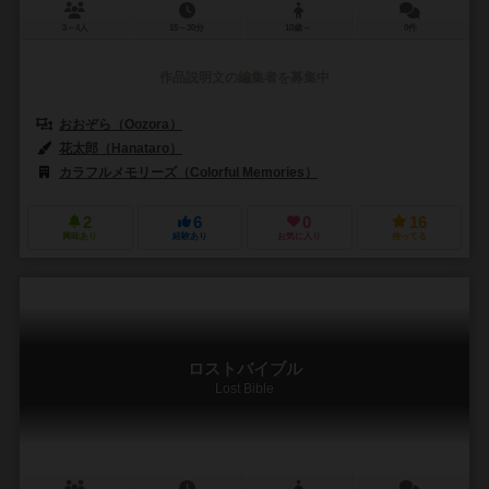
3～4人
15～30分
10歳～
0件
作品説明文の編集者を募集中
おおぞら（Oozora）
花太郎（Hanataro）
カラフルメモリーズ（Colorful Memories）
2
6
0
16
興味あり
経験あり
お気に入り
持ってる
ロストバイブル
Lost Bible