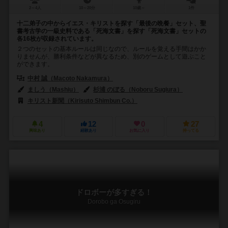
2～4人
10～20分
10歳～
1件
十二弟子の中からイエス・キリストを探す「最後の晩餐」セット、聖
書考古学の一級史料である「死海文書」を探す「死海文書」セットの
各16枚が収録されています。
２つのセットの基本ルールは同じなので、ルールを覚える手間はかか
りませんが、勝利条件などが異なるため、別のゲームとして遊ぶこと
ができます。
中村 誠（Macoto Nakamura）
ましう（Mashiu）
杉浦 のぼる（Noboru Sugiura）
キリスト新聞（Kirisuto Shimbun Co.）
4
12
0
27
興味あり
経験あり
お気に入り
持ってる
ドロボーが多すぎる！
Dorobo ga Osugiru