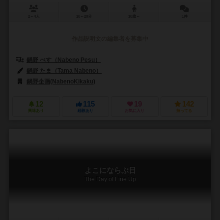
2～4人
10～20分
10歳～
1件
作品説明文の編集者を募集中
鍋野 ぺす（Nabeno Pesu）
鍋野 たま（Tama Nabeno）
鍋野企画(NabenoKikaku)
12
115
19
142
興味あり
経験あり
お気に入り
持ってる
よこにならぶ日
The Day of Line Up