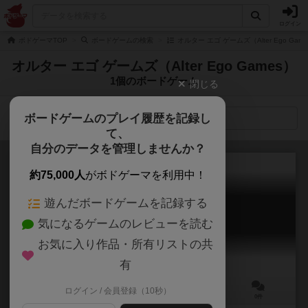
ログイン
ボドゲーマTOP
ボードゲームの検索
オルター エゴ ゲームズ（Alter Ego Ga
オルター エゴ ゲームズ（Alter Ego Games）
1個のボードゲーム
閉じる
ボードゲームのプレイ履歴を記録し
検索メニュー
て、
自分のデータを管理しませんか？
約75,000人
がボドゲーマを利用中！
遊んだボードゲームを記録する
フェイスレス
気になるゲームのレビューを読む
The Faceless
お気に入り作品・所有リストの共
有
ログイン / 会員登録（10秒）
2～4人
30～45分
14歳～
0件