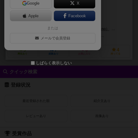
Google
X
作品説明文の編集者を募集中
Apple
Facebook
グイド・アルビニ（Guido Albini）
マルティーノ・シアチエラ（Martino
または
フェルナンド・アーメンタノ（Fernando Armentano）
マッシモ・フラ
オルター・エゴ・ゲームズ（Alter Ego Games）
MSエディツィオーニ（
メールで会員登録
5
7
0
4
興味あり
経験あり
お気に入り
持ってる
しばらく表示しない
クイック検索
登録状況
最近登録された順
紹介文あり
レビューあり
画像あり
受賞作品