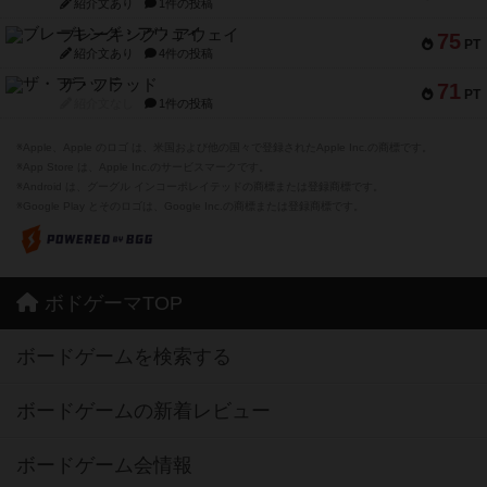
紹介文あり
1件の投稿
ブレーキング・アウェイ
75
PT
紹介文あり
4件の投稿
ザ・フラッド
71
PT
紹介文なし
1件の投稿
※Apple、Apple のロゴ は、米国および他の国々で登録されたApple Inc.の商標です。
※App Store は、Apple Inc.のサービスマークです。
※Android は、グーグル インコーポレイテッドの商標または登録商標です。
※Google Play とそのロゴは、Google Inc.の商標または登録商標です。
ボドゲーマTOP
ボードゲームを検索する
ボードゲームの新着レビュー
ボードゲーム会情報