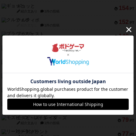
ギョッと
154
PT
紹介文あり
1件の投稿
クルティボ
152
PT
紹介文なし
1件の投稿
ブラヴェスト
140
PT
紹介文なし
1件の投稿
ドブル：ポケットモンスター
122
PT
紹介文あり
4件の投稿
ジャンヌ・ダルク-オルレアン ドロー＆ライト
118
PT
紹介文なし
5件の投稿
ファースト・イン・フライト
94
PT
紹介文あり
3件の投稿
ダイススローン
88
PT
紹介文なし
1件の投稿
ガルフストライク
80
PT
紹介文あり
1件の投稿
モズビ－ズ・レイダ－ズ
79
PT
紹介文あり
1件の投稿
リー対グラント
77
PT