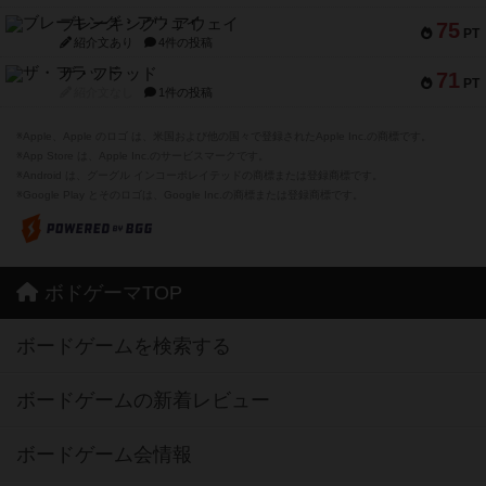
ブレーキング・アウェイ
75
PT
紹介文あり
4件の投稿
ザ・フラッド
71
PT
紹介文なし
1件の投稿
※Apple、Apple のロゴ は、米国および他の国々で登録されたApple Inc.の商標です。
※App Store は、Apple Inc.のサービスマークです。
※Android は、グーグル インコーポレイテッドの商標または登録商標です。
※Google Play とそのロゴは、Google Inc.の商標または登録商標です。
ボドゲーマTOP
ボードゲームを検索する
ボードゲームの新着レビュー
ボードゲーム会情報