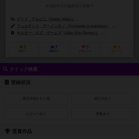
作品説明文の編集者を募集中
グイド・アルビニ（Guido Albini）
マルティーノ・シアチエラ（Martino
フェルナンド・アーメンタノ（Fernando Armentano）
マッシモ・フラ
オルター・エゴ・ゲームズ（Alter Ego Games）
MSエディツィオーニ（
5
7
0
4
興味あり
経験あり
お気に入り
持ってる
クイック検索
登録状況
最近登録された順
紹介文あり
レビューあり
画像あり
受賞作品