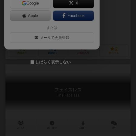
Google
X
作品説明文の編集者を募集中
Apple
Facebook
ダリオ・ドードリー（Dario Dordoni）
または
マッシモ・フラチニ（Massimo Fratini）
コスプラ・ヨウ（CosplaYou）
メールで会員登録
5
3
0
2
興味あり
経験あり
お気に入り
持ってる
しばらく表示しない
フェイスレス
The Faceless
2～4人
30～45分
14歳～
0件