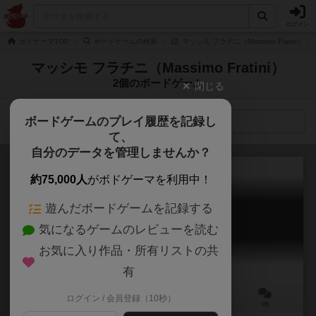
ログイン
ボドゲーマTOP
ボードゲームの検索
マッシモ フラチニ（Massimo Fratini）
マッシモ フラチニ（Massimo Fratini）
2個のボードゲーム
閉じる
ボードゲームのプレイ履歴を記録し
検索メニュー
て、
自分のデータを管理しませんか？
約75,000人
がボドゲーマを利用中！
遊んだボードゲームを記録する
寿司戦争
気になるゲームのレビューを読む
Sushi War: All You Can Hit!
お気に入り作品・所有リストの共
有
ログイン / 会員登録（10秒）
2～5人
20～45分
7歳～
1件