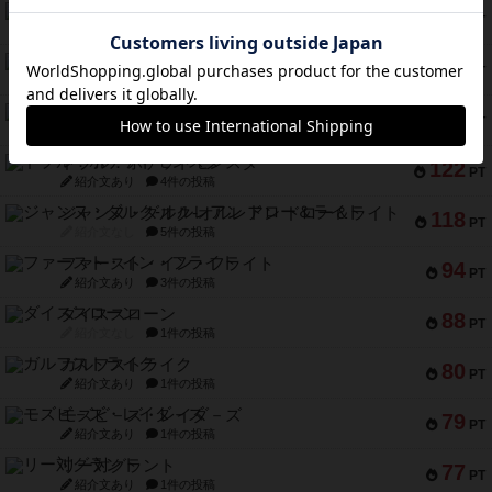
ギョッと
154
PT
紹介文あり
1件の投稿
クルティボ
152
PT
紹介文なし
1件の投稿
ブラヴェスト
140
PT
紹介文なし
1件の投稿
ドブル：ポケットモンスター
122
PT
紹介文あり
4件の投稿
ジャンヌ・ダルク-オルレアン ドロー＆ライト
118
PT
紹介文なし
5件の投稿
ファースト・イン・フライト
94
PT
紹介文あり
3件の投稿
ダイススローン
88
PT
紹介文なし
1件の投稿
ガルフストライク
80
PT
紹介文あり
1件の投稿
モズビ－ズ・レイダ－ズ
79
PT
紹介文あり
1件の投稿
リー対グラント
77
PT
紹介文あり
1件の投稿