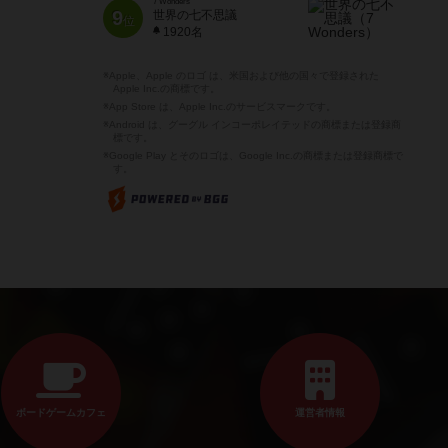
7 Wonders
9
世界の七不思議
位
1920名
※Apple、Apple のロゴ は、米国および他の国々で登録された
Apple Inc.の商標です。
※App Store は、Apple Inc.のサービスマークです。
※Android は、グーグル インコーポレイテッドの商標または登録商
標です。
※Google Play とそのロゴは、Google Inc.の商標または登録商標で
す。
ボードゲームカフェ
運営者情報