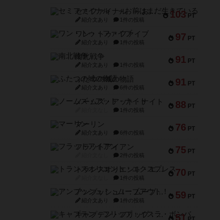
セミファイナル ～お前はまだ生きている～
103
PT
紹介文あり
1件の投稿
ワン・トゥ・ファイブ
97
PT
紹介文あり
1件の投稿
南北戦争
91
PT
紹介文あり
1件の投稿
ふたつの城の物語
91
PT
紹介文あり
6件の投稿
ノームズ・アット・ナイト
88
PT
紹介文なし
1件の投稿
マーリン
76
PT
紹介文あり
6件の投稿
フラットアイアン
75
PT
紹介文なし
2件の投稿
トランスオリエント・エクスプレス
70
PT
紹介文なし
1件の投稿
アンブッシュ！：ムーブアウト！
59
PT
紹介文あり
1件の投稿
キャプテン・フリップ：イスラ・ボンバ
51
PT