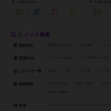
て戦略的に かつカタパルト発...
オフ会王（Off Kaio）
オフ会王（Off Kai
11
2
1
1
23
興味あり
経験あり
お気に入り
持ってる
興味あり
クイック検索
最近登録された順
紹介文あり
レビュ
登録状況
ドイツゲーム大賞
ドイツ年間ゲーム大賞
受賞作品
1人用
2人用
3～4人用
4～8人用
プレイヤー数
2021〜2022年
2019〜2020年
2016
発売時期
1950〜1980年
ライナー・クニツィア
クラウス・トイバ
作者