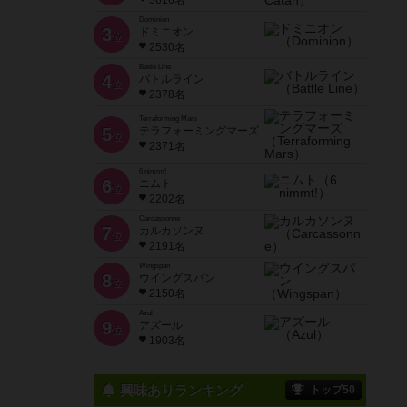
3616名
Dominion
3
ドミニオン
位
2530名
Battle Line
4
バトルライン
位
2378名
Terraforming Mars
5
テラフォーミングマーズ
位
2371名
6 nimmt!
6
ニムト
位
2202名
Carcassonne
7
カルカソンヌ
位
2191名
Wingspan
8
ウイングスパン
位
2150名
Azul
9
アズール
位
1903名
興味ありランキング
トップ50