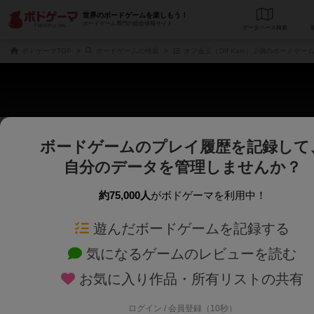
世界のボードゲームを楽しもう！
ボードゲーム専門の総合情報サイト
データベース
検
ボドゲーマTOP
ボードゲームの検索
オフ会王（Off Kaio） 2個のボードゲー
ボードゲームのプレイ履歴を記録して
さくさく表示
じっくり表示
自分のデータを管理しませんか？
商品名、商品説明文、デザイナー名、テーマ名、メカニクス名を対象にフリー
ゲームデザイナー名を指定して
フリーワード
ゲームデザイナー
約75,000人
がボドゲーマを利用中！
遊んだボードゲームを記録する
対象年齢を指定します。
世界観や登場人
対象年齢
テーマ/フレー
気になるゲームのレビューを読む
お気に入り作品・所有リストの共有
ログイン / 会員登録（10秒）