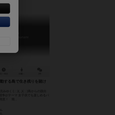
震災島
he Island of Tsunami
21～36分
10歳～
2件
動する島で生き残りを賭け
震災で沈みゆく (:∴)(, ,)(∴:)島からの脱出
 生存競争がテーマ 女子供でも楽しめるパ
意！ 簡...
o）
o）