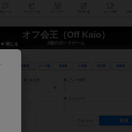
索
新着レビュー
ボードゲーム会
コミュニティ
掲示板一覧
ム
オフ会王（Off Kaio）
2個のボードゲーム
閉じる
、
更新順
レート順
登録順
人気順
注目順
投稿数
ワード検索ができます。
検索できます。
プレイ対象人数に含まれるボードゲームを指定します。
目安となる所要時間を指定することができ
遊べる人数
プレイ時間
物などモチーフ・ストーリーを指定することができます。直感的にゲームシステムを理解
ゲーム性を構成するコアシステムです。主
バー
メカニクス
リセット