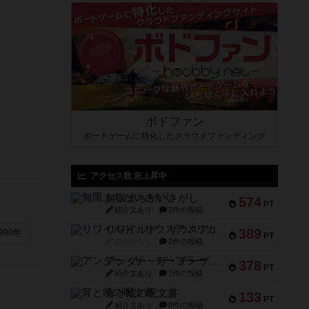
ボドファン
ボードゲームに特化したクラウドファンディング
アクセス数 急上昇中
無限まちがいさがし
574
PT
紹介文あり
2件の投稿
リワイルド：サウスアメリカ
389
990年
PT
紹介文なし
2件の投稿
アンダー・ザ・テーブラー
378
PT
紹介文あり
1件の投稿
宵と暁の呪文書
133
PT
紹介文あり
8件の投稿