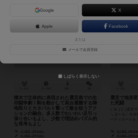
Google
X
Apple
Facebook
六角版・震災島
または
Rokkakuban Shinsaijima
T
メールで会員登録
しばらく表示しない
2～14人
19～39分
9歳～
2件
2～12人
積木で立体的に表現された震災島での生
震災で地形変
存闘争劇！駒を動かして高台避難する陣
た死闘
地取りとカタパルト撃って敵を狙うアク
(.:’φ`.(‘∮`;)
ションの融合。多人数でわいわい足引っ
＼;){ー-}(／
張り合いもよし、少数で理詰めパズル的
ーティルールを 用
な長考もよし
(．’Ф` ‘Ф`:.) (‘∴;)(,,)(:∴)前作、震災島(立方体版)を
オフ会王（Off Kaio）
オフ会王（Off Kai
＼;){ー-}`／よりルールｽｯｷﾘ かつ6方向動けるよにし
オフ会王（Off Kaio）
オフ会王（Off Kai