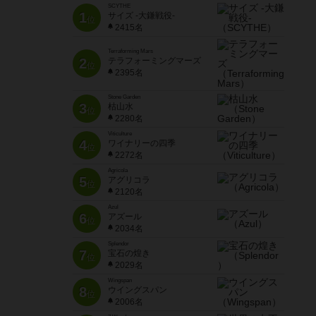
SCYTHE
1
サイズ -大鎌戦役-
位
2415名
Terraforming Mars
2
テラフォーミングマーズ
位
2395名
Stone Garden
3
枯山水
位
2280名
Viticulture
4
ワイナリーの四季
位
2272名
Agricola
5
アグリコラ
位
2120名
Azul
6
アズール
位
2034名
Splendor
7
宝石の煌き
位
2029名
Wingspan
8
ウイングスパン
位
2006名