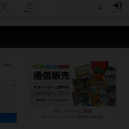
ログイン
カフェ/店舗
人気ボードゲーム
通販ストア
発売年
ます。マニュアルを読む時間や参加者へのルール説明時間は含まれていないため、初めて遊
できるよう、中世ファンタジー・クッキング・海賊同士の対決など、ゲームコンセプトを絞
にボードゲームに慣れている方向けの絞込機能です。例えば「ダイスロール」はランダム値
ボードゲーム通販
オンラインストアで7,500商品を販売中