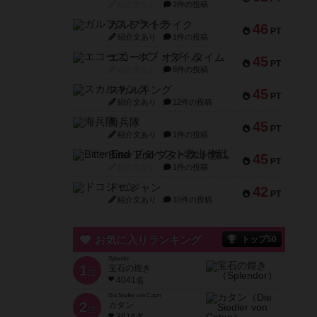
紹介文なし
2件の投稿
ガルフストライク
46
PT
紹介文あり
1件の投稿
エコーズ・オブ・タイム
45
PT
紹介文なし
8件の投稿
スカルキング
45
PT
紹介文あり
12件の投稿
海兵隊
45
PT
紹介文あり
1件の投稿
Bitter End ブタペスト救出作戦
45
PT
紹介文なし
1件の投稿
ドコジャン
42
PT
紹介文あり
10件の投稿
お気に入りランキング
トップ50
Splendor
1
宝石の煌き
位
4041名
Die Siedler von Catan
2
カタン
位