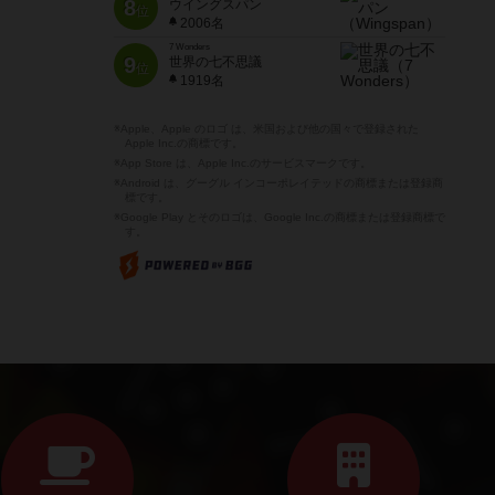
8
ウイングスパン
位
2006名
7 Wonders
9
世界の七不思議
位
1919名
※Apple、Apple のロゴ は、米国および他の国々で登録された
Apple Inc.の商標です。
※App Store は、Apple Inc.のサービスマークです。
※Android は、グーグル インコーポレイテッドの商標または登録商
標です。
※Google Play とそのロゴは、Google Inc.の商標または登録商標で
す。