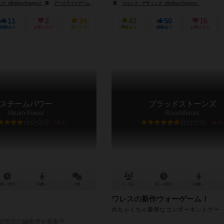
Wallace Designs）
アークライトゲームズ（Arclight Games）
ウォレス・デザインズ（Wallace Designs）
11
2
24
43
50
16
経験あり
お気に入り
持ってる
興味あり
経験あり
お気に入り
スチームパワー
ブラッドストーンズ
Steam Power
Bloodstones
6.7
6.2
45～90分
14歳～
9件
1～6人
60～180分
14歳～
ワレスの新作ウォーゲーム！
めちゃくちゃ豪華なコンポーネントゲー
説明文の編集者を募集中