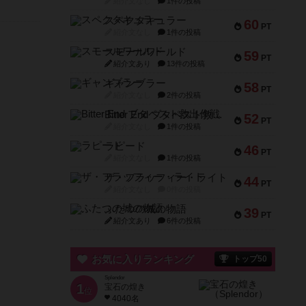
紹介文なし
1件の投稿
スペクタキュラー
60
PT
紹介文なし
1件の投稿
スモールワールド
59
PT
紹介文あり
13件の投稿
ギャンブラー
58
PT
紹介文なし
2件の投稿
Bitter End ブタペスト救出作戦
52
PT
紹介文なし
1件の投稿
ラピード
46
PT
紹介文なし
1件の投稿
ザ・フラッフィー・ライト
44
PT
紹介文なし
0件の投稿
ふたつの城の物語
39
PT
紹介文あり
6件の投稿
お気に入りランキング
トップ50
Splendor
1
宝石の煌き
位
4040名