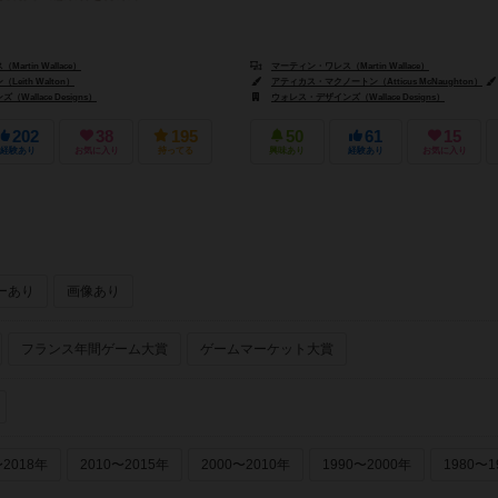
rtin Wallace）
マーティン・ワレス（Martin Wallace）
eith Walton）
アティカス・マクノートン（Atticus McNaughton）
Wallace Designs）
ウォレス・デザインズ（Wallace Designs）
202
38
195
50
61
15
経験あり
お気に入り
持ってる
興味あり
経験あり
お気に入り
ーあり
画像あり
フランス年間ゲーム大賞
ゲームマーケット大賞
〜2018年
2010〜2015年
2000〜2010年
1990〜2000年
1980〜1