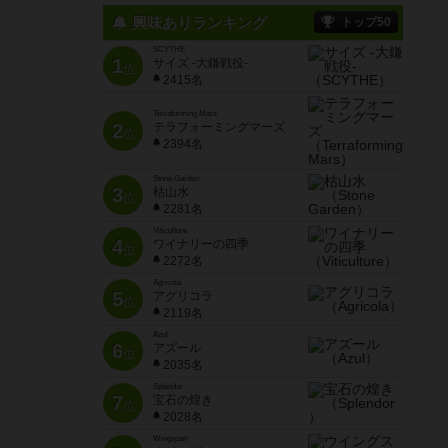
興味ありランキング
トップ50
SCYTHE
1
サイズ -大鎌戦役-
位
2415名
Terraforming Mars
2
テラフォーミングマーズ
位
2394名
Stone Garden
3
枯山水
位
2281名
Viticulture
4
ワイナリーの四季
位
2272名
Agricola
5
アグリコラ
位
2119名
Azul
6
アズール
位
2035名
Splendor
7
宝石の煌き
位
2028名
Wingspan