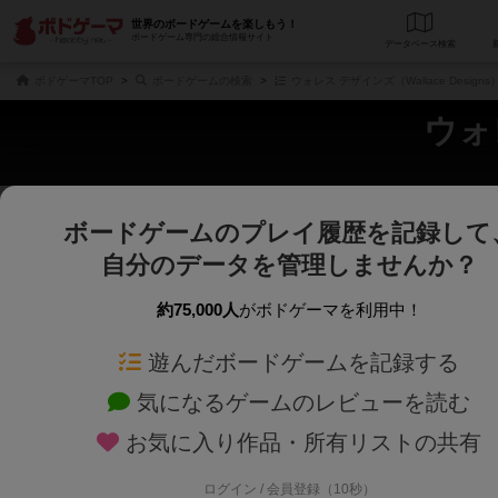
世界のボードゲームを楽しもう！
ボードゲーム専門の総合情報サイト
データベース
検
ボドゲーマTOP
ボードゲームの検索
ウォレス デザインズ（Wallace Desig
ウォレ
ボードゲームのプレイ履歴を記録して
さくさく表示
じっくり表示
自分のデータを管理しませんか？
商品名、商品説明文、デザイナー名、テーマ名、メカニクス名を対象にフリー
ゲームデザイナー名を指定して
フリーワード
ゲームデザイナー
約75,000人
がボドゲーマを利用中！
遊んだボードゲームを記録する
対象年齢を指定します。
世界観や登場人
対象年齢
テーマ/フレー
気になるゲームのレビューを読む
お気に入り作品・所有リストの共有
ログイン / 会員登録（10秒）