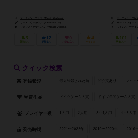
マーティン・ワレス（Martin Wallace）
マーティン・ワレス（Ma
リース・ウォルトン（Leith Walton）
リース・ウォルトン（L
ウォレス・デザインズ（Wallace Designs）
ウォレス・デザインズ（
6
12
0
4
101
興味あり
経験あり
お気に入り
持ってる
興味あり
クイック検索
最近登録された順
紹介文あり
レビュ
登録状況
ドイツゲーム大賞
ドイツ年間ゲーム大賞
受賞作品
1人用
2人用
3～4人用
4～8人用
プレイヤー数
2021〜2022年
2019〜2020年
2016
発売時期