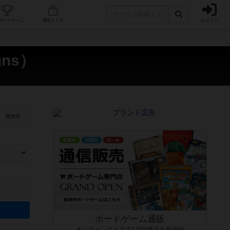
ログイン
カフェ/店舗
人気ボードゲーム
通販ストア
gns）
発売年
ます。マニュアルを読む時間や参加者へのルール説明時間は含まれていないため、初めて遊
できるよう、中世ファンタジー・クッキング・海賊同士の対決など、ゲームコンセプトを絞
にボードゲームに慣れている方向けの絞込機能です。例えば「ダイスロール」はランダム値
ボードゲーム通販
オンラインストアで7,500商品を販売中