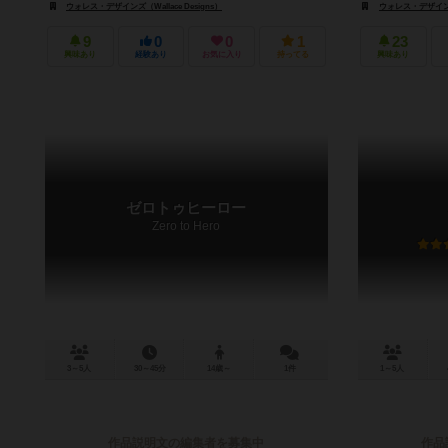
ウォレス・デザインズ（Wallace Designs）
ウォレス・デザインズ（
9
0
0
1
23
興味あり
経験あり
お気に入り
持ってる
興味あり
ゼロトゥヒーロー
Zero to Hero
3～5人
30～45分
14歳～
1件
1～5人
作品説明文の編集者を募集中
作品