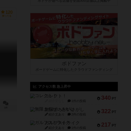
ボドゲが遊べる店舗を全国500店舗以上掲載中
120
持ってる
ボドファン
ボードゲームに特化したクラウドファンディング
アクセス数 急上昇中
コレクト！
340
PT
紹介文なし
1件の投稿
1件
無限まちがいさがし
322
PT
紹介文あり
2件の投稿
ガルフストライク
217
PT
紹介文あり
1件の投稿