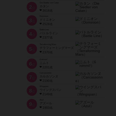
Die Siedler von Catan
2
カタン
位
3616名
Dominion
3
ドミニオン
位
2528名
Battle Line
4
バトルライン
位
2377名
Terraforming Mars
5
テラフォーミングマーズ
位
2370名
6 nimmt!
6
ニムト
位
2201名
Carcassonne
7
カルカソンヌ
位
2190名
Wingspan
8
ウイングスパン
位
2149名
Azul
9
アズール
位
1903名