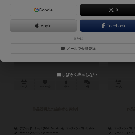
Google
X
Apple
Facebook
ブラッドストーンズ：ドワーフ＆ジ
スチーム・
または
ン
ワー
メールで会員登録
Bloodstones: Dwarves & Djinn
St
しばらく表示しない
1～6人
90～240分
14歳～
0件
2～5人
作品説明文の編集者を募集中
作品
デヴィッド・タージ（Dávid Turczi）
マーティン・ワレス（Martin Wallace）
マーティン・ワレス（Ma
リース・ウォルトン（Leith Walton）
リース・ウォルトン（L