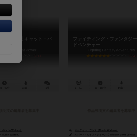
パワー拡張 キャット・パ
ファイティング・ファンタジー
ドベンチャー
eam Power: Cat Power
Fighting Fantasy Adventures
6.1
6.4
45～90分
13歳～
1件
1～4人
60～180分
14歳～
説明文の編集者を募集中
作品説明文の編集者を募集中
rtin Wallace）
マーティン・ワレス（Martin Wallace）
eith Walton）
ルパート・ルイス・ジョーンズ（Rupert Lewis Jones）