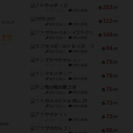
クルティボ
203
PT
紹介文なし
1件の投稿
1809
112
PT
リース・ウォルトン（Leith Walton）
紹介文あり
1件の投稿
ファースト・イン・フライト
108
PT
50
紹介文あり
3件の投稿
持ってる
モズビ－ズ・レイダ－ズ
94
PT
紹介文あり
1件の投稿
テンプテーション
79
PT
紹介文なし
2件の投稿
インドネシア
78
PT
紹介文あり
2件の投稿
宵と暁の呪文書
75
PT
紹介文あり
8件の投稿
リスボン・トラム 28
73
PT
紹介文あり
9件の投稿
アマナイト
73
PT
紹介文なし
1件の投稿
990年
ブラヴェスト
66
PT