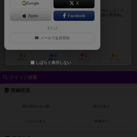
Google
X
谷の住人に、オレはなるっ！！
レンジャーとして、谷で生活します。何をしてもいい。何もしなくて
もいい。オープンワールド。谷の住人と出会い、危険な獣や障害物に
Apple
Facebook
行く手を阻まれ、さまざまなイベントが起きます。イベ...
または
アンドリュー・フィッシャー（Andrew Fischer）
ブルックス・フラガー・
エヴァン・シモネット（Evan Simonet）
メールで会員登録
アースボーン・ゲームズ（Earthborne Games）
ファンタジア・エディシ
9
0
2
1
興味あり
経験あり
お気に入り
持ってる
しばらく表示しない
クイック検索
登録状況
最近登録された順
紹介文あり
レビューあり
画像あり