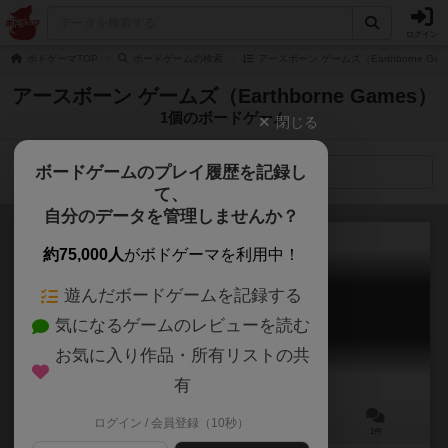
ログイン
ボドゲーマTOP
ボードゲームの検索
アースボーン ゲームズ（Earthborne G
アースボーン ゲームズ（Earthborne Games）
1個のボードゲーム
閉じる
ボードゲームのプレイ履歴を記録し
検索メニュー
て、
自分のデータを管理しませんか？
約75,000人
がボドゲーマを利用中！
遊んだボードゲームを記録する
アースボーン・レンジャーズ
気になるゲームのレビューを読む
Earthborne Rangers
お気に入り作品・所有リストの共
有
ログイン / 会員登録（10秒）
1～4人
60～240分
12歳～
1件