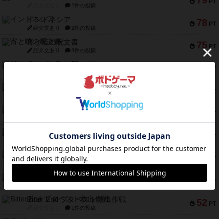
79
PT
紹介文なし
2件の投稿
インドネシア
78
PT
紹介文あり
2件の投稿
宵と暁の呪文書
75
PT
紹介文あり
8件の投稿
リスボン・トラム 28
73
PT
紹介文あり
9件の投稿
アマナイト
73
PT
紹介文なし
1件の投稿
ブラヴェスト
66
PT
紹介文なし
1件の投稿
スペクタキュラー
60
PT
紹介文なし
1件の投稿
スモールワールド
59
PT
紹介文あり
13件の投稿
ギャンブラー
58
PT
紹介文なし
2件の投稿
Bitter End ブタペスト救出作戦
52
PT
紹介文なし
1件の投稿