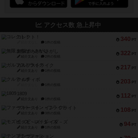
アクセス数 急上昇中
コレクト！
340
PT
紹介文なし
1件の投稿
無限まちがいさがし
322
PT
紹介文あり
2件の投稿
ガルフストライク
217
PT
紹介文あり
1件の投稿
クルティボ
203
PT
紹介文なし
1件の投稿
1809
112
PT
紹介文あり
1件の投稿
ファースト・イン・フライト
108
PT
紹介文あり
3件の投稿
モズビ－ズ・レイダ－ズ
94
PT
紹介文あり
1件の投稿
テンプテーション