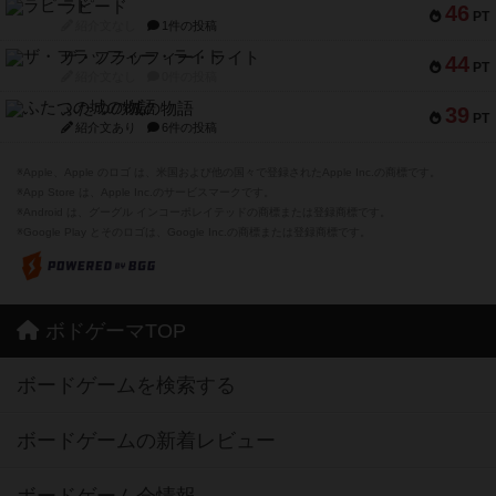
ラピード
46
PT
紹介文なし
1件の投稿
ザ・フラッフィー・ライト
44
PT
紹介文なし
0件の投稿
ふたつの城の物語
39
PT
紹介文あり
6件の投稿
※Apple、Apple のロゴ は、米国および他の国々で登録されたApple Inc.の商標です。
※App Store は、Apple Inc.のサービスマークです。
※Android は、グーグル インコーポレイテッドの商標または登録商標です。
※Google Play とそのロゴは、Google Inc.の商標または登録商標です。
ボドゲーマTOP
ボードゲームを検索する
ボードゲームの新着レビュー