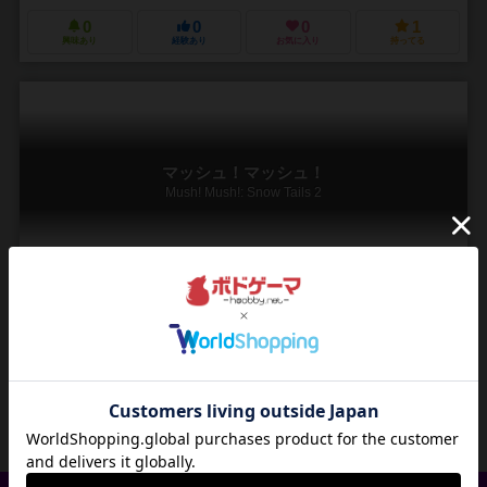
0
0
0
1
興味あり
経験あり
お気に入り
持ってる
マッシュ！マッシュ！
Mush! Mush!: Snow Tails 2
2～8人
30分前後
12歳～
0件
作品説明文の編集者を募集中
1
4
1
1
興味あり
経験あり
お気に入り
持ってる