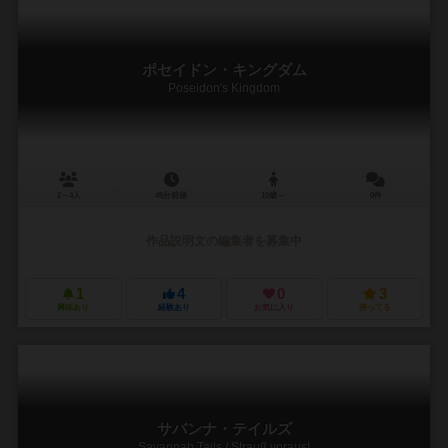
ポセイドン・キングダム
Poseidon's Kingdom
2～4人
45分前後
10歳～
0件
作品説明文の編集者を募集中
1
4
0
3
興味あり
経験あり
お気に入り
持ってる
サバンナ・テイルズ
Savannah Tails / Strauß voraus!