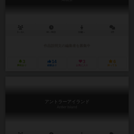
3～4人
60～80分
10歳～
1件
作品説明文の編集者を募集中
3
14
3
6
興味あり
経験あり
お気に入り
持ってる
アントラーアイランド
Antler Island