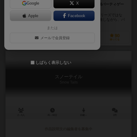
Google
X
秘密のルールに従い魔方陣にパーツを置け！ 抱腹絶倒パーティゲー
ム
フリーゼの緑じゃないパッケージゲームシリーズ（※シリーズではな
Apple
Facebook
い）。GM(高司祭)だけが知っている秘密のルールを類推しながら、パ
ーツをボードに置き、置き方をGMに採点して貰お...
または
78
140
18
90
メールで会員登録
興味あり
経験あり
お気に入り
持ってる
しばらく表示しない
スノーテイル
Snow Tails
2～5人
45～60分
10歳～
2件
作品説明文の編集者を募集中