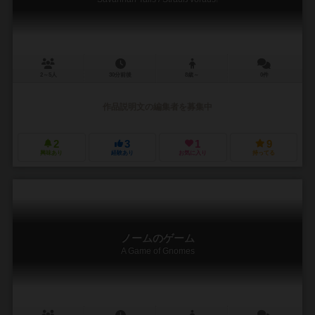
2～5人
30分前後
8歳～
0件
作品説明文の編集者を募集中
2
3
1
9
興味あり
経験あり
お気に入り
持ってる
ノームのゲーム
A Game of Gnomes