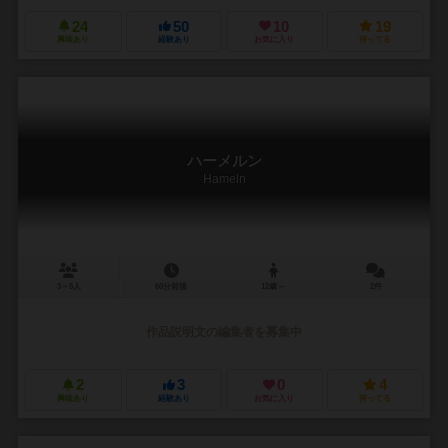
24
50
10
19
興味あり
経験あり
お気に入り
持ってる
ハーメルン
Hameln
3～5人
60分前後
12歳～
2件
作品説明文の編集者を募集中
2
3
0
4
興味あり
経験あり
お気に入り
持ってる