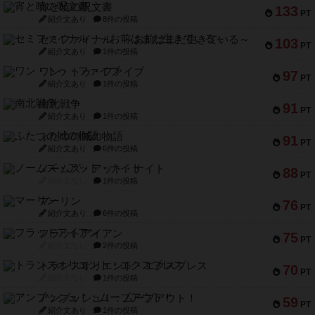
宵と暁の呪文書
133
PT
紹介文あり
8件の投稿
セミファイナル ～お前はまだ生きている～
103
PT
紹介文あり
1件の投稿
ワン・トゥ・ファイブ
97
PT
紹介文あり
1件の投稿
南北戦争
91
PT
紹介文あり
1件の投稿
ふたつの城の物語
91
PT
紹介文あり
6件の投稿
ノームズ・アット・ナイト
88
PT
紹介文なし
1件の投稿
マーリン
76
PT
紹介文あり
6件の投稿
フラットアイアン
75
PT
紹介文なし
2件の投稿
トランスオリエント・エクスプレス
70
PT
紹介文なし
1件の投稿
アンブッシュ！：ムーブアウト！
59
PT
紹介文あり
1件の投稿