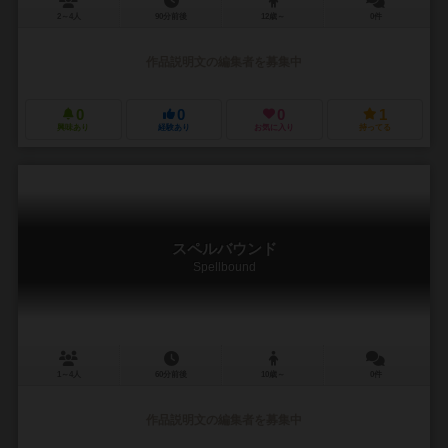
2～4人
90分前後
12歳～
0件
作品説明文の編集者を募集中
0
0
0
1
興味あり
経験あり
お気に入り
持ってる
スペルバウンド
Spellbound
1～4人
60分前後
10歳～
0件
作品説明文の編集者を募集中