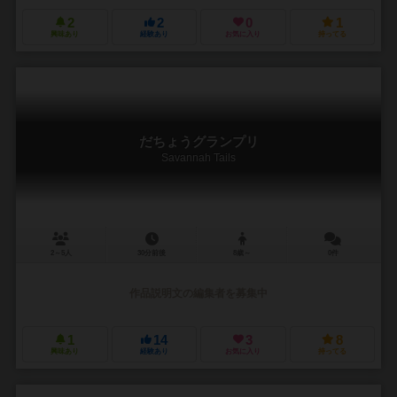
2
2
0
1
興味あり
経験あり
お気に入り
持ってる
だちょうグランプリ
Savannah Tails
2～5人
30分前後
8歳～
0件
作品説明文の編集者を募集中
1
14
3
8
興味あり
経験あり
お気に入り
持ってる