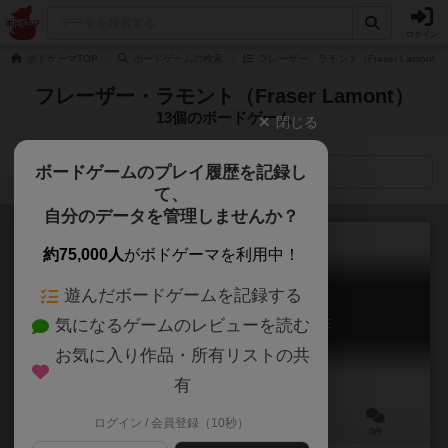
ログイン
ボドゲーマTOP
ボードゲームの検索
フレーザー・ラモント（Fraser Lamont
フレーザー・ラモント（Fraser Lamont）
13個のボードゲーム
閉じる
ボードゲームのプレイ履歴を記録し
検索メニュー
て、
自分のデータを管理しませんか？
約75,000人
がボドゲーマを利用中！
遊んだボードゲームを記録する
三戒
気になるゲームのレビューを読む
The 3 Commandments / Die 3 GEBOTE
6.1
お気に入り作品・所有リストの共
有
ログイン / 会員登録（10秒）
3～7人
45分前後
10歳～
5件