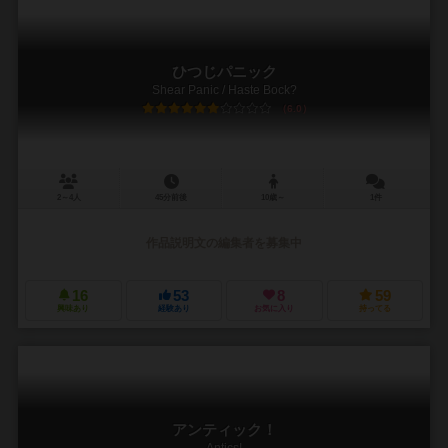
ひつじパニック
Shear Panic / Haste Bock?
6.0
2～4人
45分前後
10歳～
1件
作品説明文の編集者を募集中
16
53
8
59
興味あり
経験あり
お気に入り
持ってる
アンティック！
Antics!