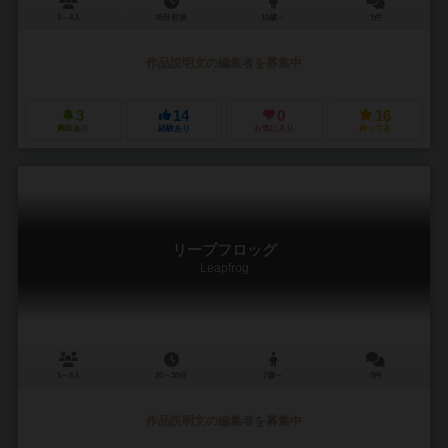
3～4人
45分前後
10歳～
1件
作品説明文の編集者を募集中
3
14
0
16
興味あり
経験あり
お気に入り
持ってる
リープフロッグ
Leapfrog
1～6人
20～30分
7歳～
0件
作品説明文の編集者を募集中