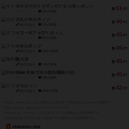
キャプテン・フリップ：イスラ・ボンバ
51
PT
紹介文なし
2件の投稿
ガルフストライク
46
PT
紹介文あり
1件の投稿
エコーズ・オブ・タイム
45
PT
紹介文なし
8件の投稿
スカルキング
45
PT
紹介文あり
12件の投稿
海兵隊
45
PT
紹介文あり
1件の投稿
Bitter End ブタペスト救出作戦
45
PT
紹介文なし
1件の投稿
ドコジャン
42
PT
紹介文あり
10件の投稿
※Apple、Apple のロゴ は、米国および他の国々で登録されたApple Inc.の商標です。
※App Store は、Apple Inc.のサービスマークです。
※Android は、グーグル インコーポレイテッドの商標または登録商標です。
※Google Play とそのロゴは、Google Inc.の商標または登録商標です。