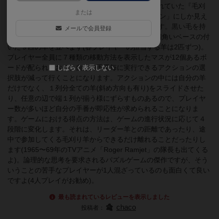
今は亡きMayfair Gamesでもライセンス生産されていた『毛刈
または
りパニック(Shear Panic)』は、「ひつじのショーン」にしか見え
ないレジン製のフィギュアを使うパズルゲームです。黒い毛を持
メールで会員登録
ったリーダー羊を中心に３×３マスとなるように四角いベースの付
いた９匹の羊を並べます(各プレイヤーの担当する羊は2匹ずつ)。
プレイヤー全員に７種類の移動方法を表示したマスが12個あるボ
ードが配られており、自分の手番毎に実行できるアクションの選
しばらく表示しない
択肢が減って行くことになります。アクションの中には自分の羊
だけでなく、１列分全ての羊(斜め方向も有り)をスライドさせた
り、任意の辺で端１列が揃う様にずらすものあるので、プレイヤ
ー数が多いほど自分の手番が即応性が求められることになりま
す。ゲームにおける得点の方法は、ゲームの進行状況に応じて４
段階に変化します。それは、リーダー羊との距離であったり、途
中で参加してくる毛刈り羊からできるだけ離れることだったりし
ます(1965〜69年のTVアニメ「Roger Ramjet」の隊長も出てくる
よ)。論理的な思考を要求されるパズルゲームの傑作ですが、そう
いうことの苦手なプレイヤーが1人混ざっているのも面白くて良い
ですよ(4人プレイがお勧め)。
最も読まれているレビューを表示しました
chaco
投稿者：