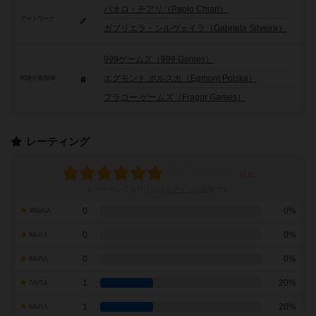
パオロ・チアリ（Paolo Chiari）
アートワーク
ガブリエラ・シルヴェイラ（Gabriela Silveira）
999ゲームズ（999 Games）
エグモント ポルスカ（Egmont Polska）
関連企業/団体
フラゴー ゲームズ（Fragor Games）
レーティング
レーティングを行うには
ログイン
が必要です
0
0%
10点の人
0
0%
9点の人
0
0%
8点の人
1
20%
7点の人
1
20%
6点の人