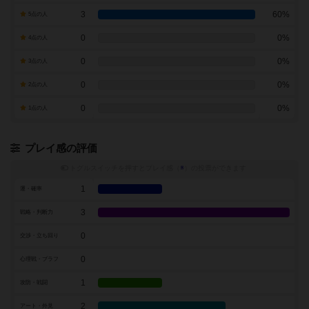
3
60%
5点の人
0
0%
4点の人
0
0%
3点の人
0
0%
2点の人
0
0%
1点の人
プレイ感の評価
トグルスイッチを押すとプレイ感（
※
）の投票ができます
1
運・確率
3
戦略・判断力
0
交渉・立ち回り
0
心理戦・ブラフ
1
攻防・戦闘
2
アート・外見