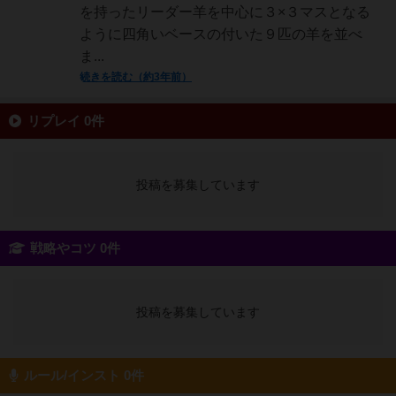
を持ったリーダー羊を中心に３×３マスとなる
ように四角いベースの付いた９匹の羊を並べ
ま...
続きを読む（約3年前）
リプレイ 0件
投稿を募集しています
戦略やコツ 0件
投稿を募集しています
ルール/インスト 0件