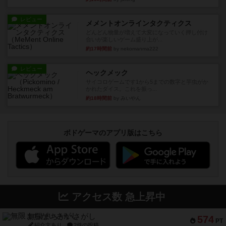
レビュー
メメントオンラインタクティクス
どんどん物量が増えて大変になっていく押し付け
合いが楽しいゲーム盛り上が...
約17時間前
by nekomanma222
レビュー
ヘックメック
サイコロゲームです1から5までの数字と芋虫がか
かれたダイス。これを振っ...
約18時間前
by みいやん
ボドゲーマのアプリ版はこちら
アクセス数 急上昇中
無限まちがいさがし
574
PT
紹介文あり
2件の投稿