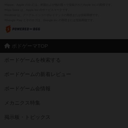
※Apple、Apple のロゴ は、米国および他の国々で登録されたApple Inc.の商標です。
※App Store は、Apple Inc.のサービスマークです。
※Android は、グーグル インコーポレイテッドの商標または登録商標です。
※Google Play とそのロゴは、Google Inc.の商標または登録商標です。
ボドゲーマTOP
ボードゲームを検索する
ボードゲームの新着レビュー
ボードゲーム会情報
メカニクス特集
掲示板・トピックス