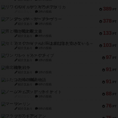
リワイルド：サウスアメリカ
389
PT
紹介文なし
2件の投稿
アンダー・ザ・テーブラー
378
PT
紹介文あり
1件の投稿
宵と暁の呪文書
133
PT
紹介文あり
8件の投稿
セミファイナル ～お前はまだ生きている～
103
PT
紹介文あり
1件の投稿
ワン・トゥ・ファイブ
97
PT
紹介文あり
1件の投稿
南北戦争
91
PT
紹介文あり
1件の投稿
ふたつの城の物語
91
PT
紹介文あり
6件の投稿
ノームズ・アット・ナイト
88
PT
紹介文なし
1件の投稿
マーリン
76
PT
紹介文あり
6件の投稿
フラットアイアン
75