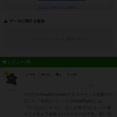
似たプレイ感のゲームを探す→
データに関する報告
ログインするとフォームが表示されます
レビュー 1件
神
99名
0名
0
充実
chaco
今は亡きMayfairGamesでもライセンス生産され
ていた『毛刈りパニック(ShearPanic)』は、
「ひつじのショーン」にしか見えないレジン製
のフィギュアを使うパズルゲームです。黒い毛