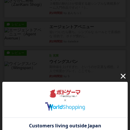
３種類の駒だけが登場する超シンプルな将棋系ゲ
ーム入門作品です♪(＾＾)...
約2時間前
by あんちっく
レビュー
エージェントアベニュー
追いついたら勝ち。シンプルな ルールとで直感的
な 目的で、ボドゲ慣れし...
約2時間前
by daisdice
レビュー
充実
ウイングスパン
期待値を上げすぎた、というのが正直な感想。２
人で何度かプレイ。ここでも...
約3時間前
by S
レビュー
街コロ通
街コロとの違いは初めから二つサイコロを振れる
など、少しの違いはあるけれ...
約8時間前
by くみ
戦略やコツ
ニューオールド
ゲーム終了時に、「オールドカードとニューカー
ドのどちらもある」 状態に...