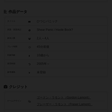
作品データ
ひつじパニック
タイトル
Shear Panic / Haste Bock?
原題・英題表記
2人～4人
参加人数
45分前後
プレイ時間
10歳から
対象年齢
2005年～
発売時期
未登録
参考価格
クレジット
ゴードン・ラモント（Gordon Lamont）
ゲームデザイン
フレーザー・ラモント（Fraser Lamont）