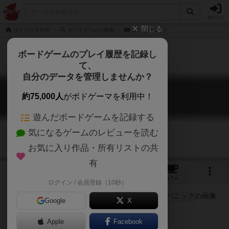
ログイン
閉じる
ボドゲーマTOP
ボードゲームの検索
ひつじパニック
ボードゲームのプレイ履歴を記録し
て、
自分のデータを管理しませんか？
ひつじパニック
約75,000人
がボドゲーマを利用中！
Shear Panic / Haste Bock?
遊んだボードゲームを記録する
気になるゲームのレビューを読む
お気に入り作品・所有リストの共
有
3
1
3
トップ
画像
動画
レビュー
カフェ
ログイン / 会員登録（10秒）
Google
X
動物
Apple
Facebook