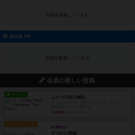
投稿を募集しています
掲示板 0件
投稿を募集しています
会員の新しい投稿
レビュー
ふたつの街の物語
タイルを4×4で並べて街づくりします。ただし、
街は各プレイヤーの間にあ...
約2時間前
by ジェイとと
ルール/インスト
画像付き
ざりかに将棋