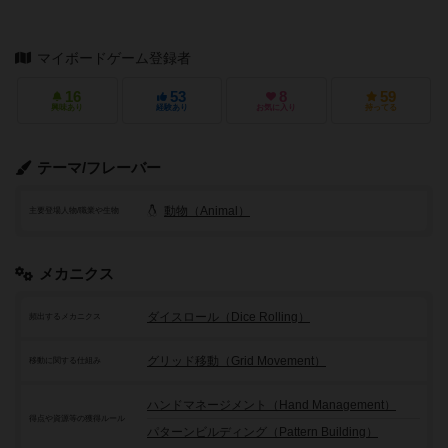
マイボードゲーム登録者
16
53
8
59
興味あり
経験あり
お気に入り
持ってる
テーマ/フレーバー
動物（Animal）
主要登場人物/職業や生物
メカニクス
ダイスロール（Dice Rolling）
頻出するメカニクス
グリッド移動（Grid Movement）
移動に関する仕組み
ハンドマネージメント（Hand Management）
得点や資源等の獲得ルール
パターンビルディング（Pattern Building）