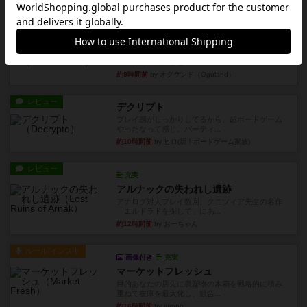
約9時間前
by オグランド（Oguland）
レビュー
ニューオールド
ボードゲームを1,000個以上持っているユーザー視
点で良かった点と悪か...
約9時間前
by オグランド（Oguland）
レビュー
デクリプト
プレイ感がしっかりしてるから、超ボードゲーム
やったなって感じ。パーティ...
約10時間前
by ヒロ(新！ボードゲーム家族)
レビュー
充実
アルナックの失われし遺跡
アナログ対人プレイ数回。クニツィア先生の名作
「エルドラドを探して」にあ...
約12時間前
by おーちゃん
ルール/インスト
画像付き
充実
マーケットフレッシュ
目的あなたの店先に農産物の木箱を戦略的に積み
重ねて在庫を最大化し、競合...
約16時間前
by jurong