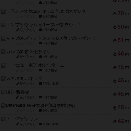
PT
紹介文なし
2件の投稿
トランスオリエント・エクスプレス
70
PT
紹介文なし
1件の投稿
アンブッシュ！：ムーブアウト！
59
PT
紹介文あり
1件の投稿
キャプテン・フリップ：イスラ・ボンバ
51
PT
紹介文なし
2件の投稿
ガルフストライク
46
PT
紹介文あり
1件の投稿
エコーズ・オブ・タイム
45
PT
紹介文なし
8件の投稿
スカルキング
45
PT
紹介文あり
12件の投稿
海兵隊
45
PT
紹介文あり
1件の投稿
Bitter End ブタペスト救出作戦
45
PT
紹介文なし
1件の投稿
ドコジャン
42
PT
紹介文あり
10件の投稿