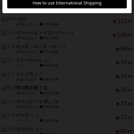
クルティボ
203
PT
紹介文なし
1件の投稿
1809
112
PT
紹介文あり
1件の投稿
ファースト・イン・フライト
108
PT
紹介文あり
3件の投稿
モズビ－ズ・レイダ－ズ
94
PT
紹介文あり
1件の投稿
テンプテーション
79
PT
紹介文なし
2件の投稿
インドネシア
78
PT
紹介文あり
2件の投稿
宵と暁の呪文書
75
PT
紹介文あり
8件の投稿
リスボン・トラム 28
73
PT
紹介文あり
9件の投稿
アマナイト
73
PT
紹介文なし
1件の投稿
ブラヴェスト
66
PT