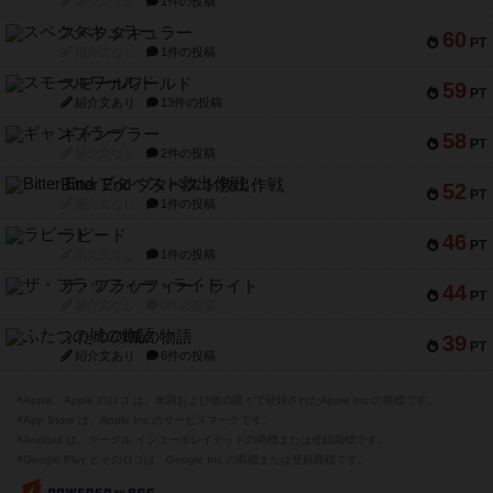
紹介文なし
1件の投稿
スペクタキュラー
60
PT
紹介文なし
1件の投稿
スモールワールド
59
PT
紹介文あり
13件の投稿
ギャンブラー
58
PT
紹介文なし
2件の投稿
Bitter End ブタペスト救出作戦
52
PT
紹介文なし
1件の投稿
ラピード
46
PT
紹介文なし
1件の投稿
ザ・フラッフィー・ライト
44
PT
紹介文なし
0件の投稿
ふたつの城の物語
39
PT
紹介文あり
6件の投稿
※Apple、Apple のロゴ は、米国および他の国々で登録されたApple Inc.の商標です。
※App Store は、Apple Inc.のサービスマークです。
※Android は、グーグル インコーポレイテッドの商標または登録商標です。
※Google Play とそのロゴは、Google Inc.の商標または登録商標です。