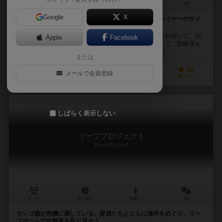
1～4人
90～120分
14歳～
1件
Google
X
錬金術の技を磨き、賢者の石の完成を目指せ！ 他プレイヤーのサイ
コロ利用とコンボがカギ。
プレイヤーは錬金術師。５つの素材のポテンシャルを利用して、別
Apple
Facebook
の素材に加工・変換したり、実験レシピを達成したりして、熟練度を
上げていく。究極のレシピ「賢者の石」を完成し、伝説...
または
40
75
15
26
メールで会員登録
興味あり
経験あり
お気に入り
持ってる
しばらく表示しない
リーフプロジェクト
Reef Project
1～4人
45～90分
14歳～
1件
サンゴ礁が危機に瀕している。隊員たちとともに海洋をめぐり、リー
フボールで生態系を取り戻そう。