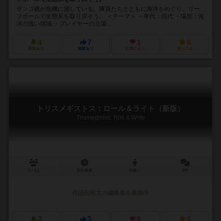
サンゴ礁が危機に瀕している。隊員たちとともに海洋をめぐり、リー
フボールで生態系を取り戻そう。 ＜テーマ＞ ・年代：現代 ・場所：海
洋の浅い領域 ・プレイヤーの立場...
4
7
1
6
興味あり
経験あり
お気に入り
持ってる
トリスメギストス：ロール＆ライト（新版）
Trismegistus: Roll & Write
1～4人
30分前後
14歳～
0件
作品説明文の編集者を募集中
3
3
0
6