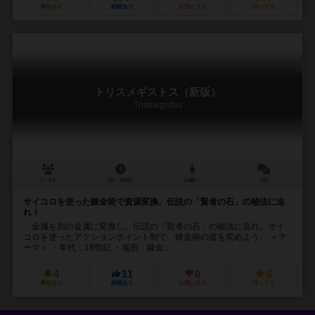
興味あり
経験あり
お気に入り
持ってる
トリスメギストス（新版）
Trismegistus
1～4人
90～150分
14歳～
1件
サイコロを使った錬金術で資源変換。伝説の「賢者の石」の秘法に迫
れ！
金属を別の金属に変換し、伝説の「賢者の石」の秘法に迫れ。サイ
コロを使ったアクションポイント制で、錬金術の道を究めよう。 ＜テ
ーマ＞ ・年代：19世紀 ・場所：錬金...
4
11
0
6
興味あり
経験あり
お気に入り
持ってる