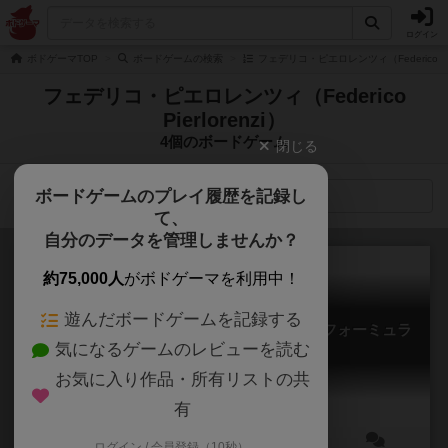
ログイン
ボドゲーマTOP
ボードゲームの検索
フェデリコ・ピエロレンツィ（Federico Pie
フェデリコ・ピエロレンツィ（Federico
Pierlorenzi）
4個のボードゲーム
閉じる
ボードゲームのプレイ履歴を記録し
検索メニュー
て、
自分のデータを管理しませんか？
約75,000人
がボドゲーマを利用中！
遊んだボードゲームを記録する
トリスメギストス：ザ・アルティメット・フォーミュラ
気になるゲームのレビューを読む
Trismegistus: The Ultimate Formula
6.3
お気に入り作品・所有リストの共
有
ログイン / 会員登録（10秒）