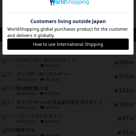
アクセス数 急上昇中
無限まちがいさがし
574
PT
紹介文あり
2件の投稿
リワイルド：サウスアメリカ
389
PT
紹介文なし
2件の投稿
アンダー・ザ・テーブラー
378
PT
紹介文あり
1件の投稿
宵と暁の呪文書
133
PT
紹介文あり
8件の投稿
セミファイナル ～お前はまだ生きている～
103
PT
紹介文あり
1件の投稿
ワン・トゥ・ファイブ
97
PT
紹介文あり
1件の投稿
南北戦争
91
PT
紹介文あり
1件の投稿