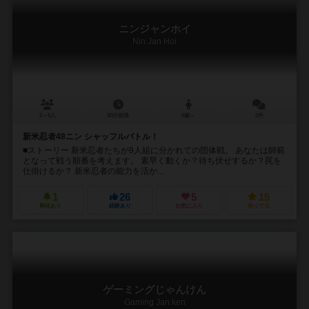
ニンジャンホイ
Nin Jan Hoi
2～5人
30分前後
8歳～
2件
新米忍者48ニン シャッフルバトル！
■ストーリー 新米忍者たちが9人組に分かれての団体戦。 あなたは師範
となって戦う順番を考えます。 素早く動くか？待ち伏せするか？罠を
仕掛けるか？ 新米忍者の能力を活か...
1
26
5
15
興味あり
経験あり
お気に入り
持ってる
ゲーミングじゃんけん
Gaming Jan ken