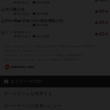
PT
紹介文あり
12件の投稿
海兵隊
45
PT
紹介文あり
1件の投稿
Bitter End ブタペスト救出作戦
45
PT
紹介文なし
1件の投稿
ドコジャン
42
PT
紹介文あり
10件の投稿
※Apple、Apple のロゴ は、米国および他の国々で登録されたApple Inc.の商標です。
※App Store は、Apple Inc.のサービスマークです。
※Android は、グーグル インコーポレイテッドの商標または登録商標です。
※Google Play とそのロゴは、Google Inc.の商標または登録商標です。
ボドゲーマTOP
ボードゲームを検索する
ボードゲームの新着レビュー