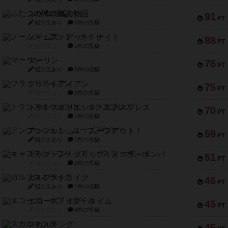
ふたつの城の物語
91
PT
紹介文あり
6件の投稿
ノームズ・アット・ナイト
88
PT
紹介文なし
1件の投稿
マーリン
76
PT
紹介文あり
6件の投稿
フラットアイアン
75
PT
紹介文なし
2件の投稿
トランスオリエント・エクスプレス
70
PT
紹介文なし
1件の投稿
アンブッシュ！：ムーブアウト！
59
PT
紹介文あり
1件の投稿
キャプテン・フリップ：イスラ・ボンバ
51
PT
紹介文なし
2件の投稿
ガルフストライク
46
PT
紹介文あり
1件の投稿
エコーズ・オブ・タイム
45
PT
紹介文なし
8件の投稿
スカルキング
45