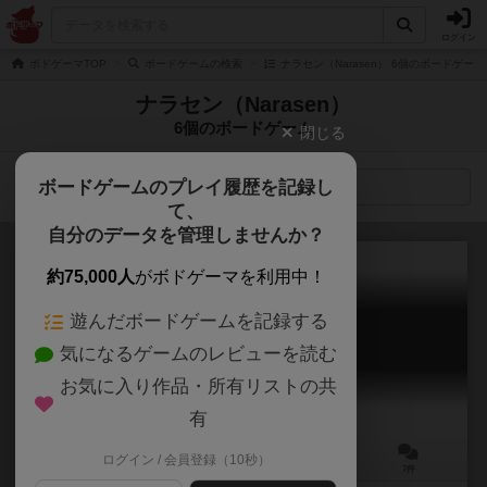
ログイン
ボドゲーマTOP
ボードゲームの検索
ナラセン（Narasen） 6個のボードゲーム
ナラセン（Narasen）
6個のボードゲーム
閉じる
ボードゲームのプレイ履歴を記録し
検索メニュー
て、
自分のデータを管理しませんか？
約75,000人
がボドゲーマを利用中！
遊んだボードゲームを記録する
天才画家ボン
気になるゲームのレビューを読む
Tensai Gaka Bon
6.0
お気に入り作品・所有リストの共
有
ログイン / 会員登録（10秒）
2～10人
30分前後
8歳～
7件