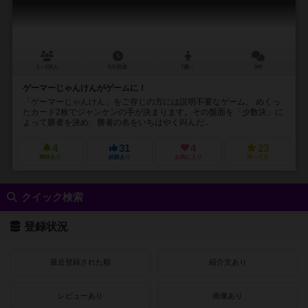
2～100人
5分前後
7歳～
0件
ゲーマーじゃんけんがゲームに！
「ゲーマーじゃんけん」をご存じの方には説明不要なゲーム。 めくっ
たカード2枚でジャンケンの手が決まります。その盤面を「少数決」に
よって勝者を決め、勝者の名をいちはやく叫んだ...
4
31
4
23
興味あり
経験あり
お気に入り
持ってる
クイック検索
登録状況
最近登録された順
紹介文あり
レビューあり
画像あり