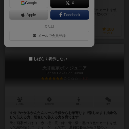
Google
X
カラフルなカードをならべて絵を描こう！
天才画家ボンは白・赤・橙・黄・緑・青・紫・黒の８色のカードを使
って絵を描くパーティーゲームです。 最初に各色から３枚のカード、
Apple
Facebook
24枚をランダムに抜き出し山札にします。こ...
または
93
381
75
180
興味あり
経験あり
お気に入り
持ってる
メールで会員登録
しばらく表示しない
天才画家ボン ジュニア
Tensai Gaka Bon Junior
6.2
2～10人
30分前後
4歳～
3件
１分でわかるかんたんルール子供からお年寄りまで楽しめます抽象化
して伝える力、想像して答える力を育てます
天才画家ボンは白・赤・橙・黄・緑・青・紫・黒の８色のカードを使
って絵を描くパーティーゲームです。 最初に各色から３枚のカード、