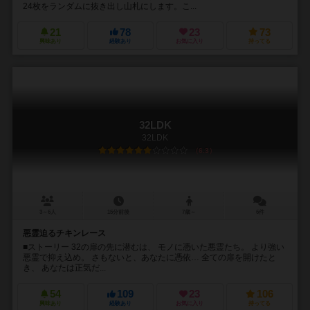
24枚をランダムに抜き出し山札にします。こ...
21
78
23
73
興味あり
経験あり
お気に入り
持ってる
32LDK
32LDK
6.3
3～6人
15分前後
7歳～
6件
悪霊迫るチキンレース
■ストーリー 32の扉の先に潜むは、 モノに憑いた悪霊たち。 より強い
悪霊で抑え込め。 さもないと、あなたに憑依… 全ての扉を開けたと
き、 あなたは正気だ...
54
109
23
106
興味あり
経験あり
お気に入り
持ってる