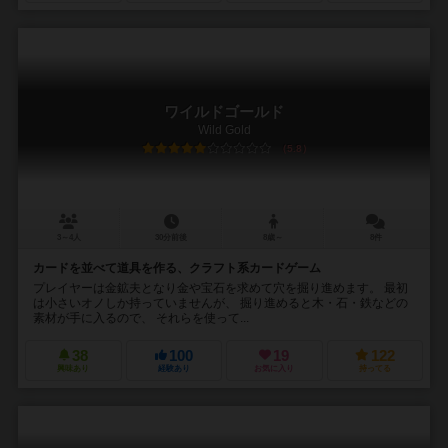
ワイルドゴールド
Wild Gold
5.8
3～4人
30分前後
8歳～
8件
カードを並べて道具を作る、クラフト系カードゲーム
プレイヤーは金鉱夫となり金や宝石を求めて穴を掘り進めます。 最初
は小さいオノしか持っていませんが、 掘り進めると木・石・鉄などの
素材が手に入るので、 それらを使って...
38
100
19
122
興味あり
経験あり
お気に入り
持ってる