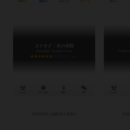
興味あり
経験あり
お気に入り
持ってる
興味あり
ヌナタク：氷の寺院
Nunatak: Temple of Ice
Flatli
6.2
2～4人
30～45分
10歳～
0件
1～5人
作品説明文の編集者を募集中
作品