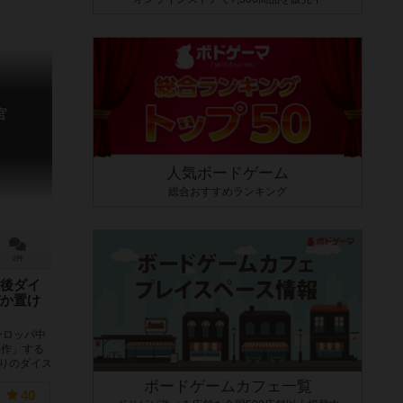
官
人気ボードゲーム
総合おすすめランキング
2件
後ダイ
か置け
ーロッパ中
操作」する
りのダイス
ボードゲームカフェ一覧
40