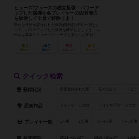
ヒューズ/フューズの独立拡張！パワーア
ップした爆弾を各プレイヤーの固有能力
を駆使して全員で解除せよ！
新たな任務が課せられた爆弾解除処理班の一員とな
って、パワーアップした爆弾を解除しましょう！ ル
ールは基本のヒューズ/フューズとほとんど変わら
ず、全員で協力して10分以内...
1
1
0
3
興味あり
経験あり
お気に入り
持ってる
クイック検索
最近登録された順
紹介文あり
レビュ
登録状況
ドイツゲーム大賞
ドイツ年間ゲーム大賞
受賞作品
1人用
2人用
3～4人用
4～8人用
プレイヤー数
2021〜2022年
2019〜2020年
2016
発売時期