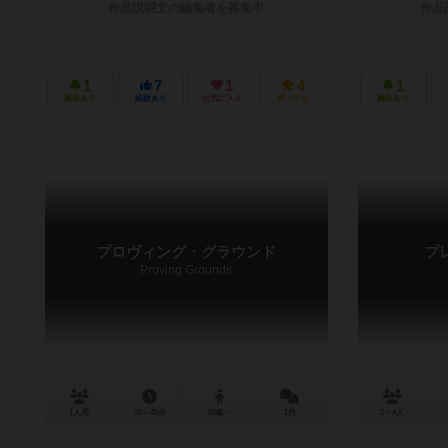
作品説明文の編集者を募集中
作品
1
7
1
4
1
興味あり
経験あり
お気に入り
持ってる
興味あり
プロヴィング・グラウンド
プ
Proving Grounds
1人用
30～45分
10歳～
1件
2～4人