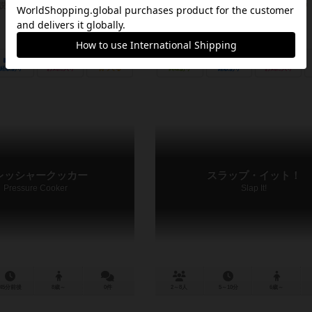
説明文の編集者を募集中
作品説明文の編集者を募集中
1
1
2
0
1
1
経験あり
お気に入り
持ってる
興味あり
経験あり
お気に入り
レッシャークッカー
スラップ・イット！
Pressure Cooker
Slap It!
45分前後
8歳～
0件
2～8人
5～10分
6歳～