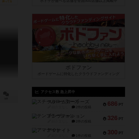
ボドゲが遊べる店舗を全国500店舗以上掲載中
持ってる
ボドファン
ボードゲームに特化したクラウドファンディング
アクセス数 急上昇中
0件
スチームローラーズ
686
PT
紹介文なし
2件の投稿
テンプテーション
326
PT
紹介文なし
2件の投稿
アマナイト
300
PT
紹介文なし
1件の投稿