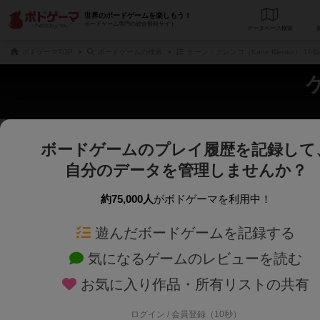
世界のボードゲームを楽しもう！
ボードゲーム専門の総合情報サイト
データベース
検
ボドゲーマTOP
ボードゲームの検索
ケーン・クレンコ（Kane Klenko） 1
ボードゲームのプレイ履歴を記録して
さくさく表示
じっくり表示
自分のデータを管理しませんか？
商品名、商品説明文、デザイナー名、テーマ名、メカニクス名を対象にフリー
ゲームデザイナー名を指定して
フリーワード
ゲームデザイナー
約75,000人
がボドゲーマを利用中！
遊んだボードゲームを記録する
対象年齢を指定します。
世界観や登場人
対象年齢
テーマ/フレー
気になるゲームのレビューを読む
お気に入り作品・所有リストの共有
ログイン / 会員登録（10秒）