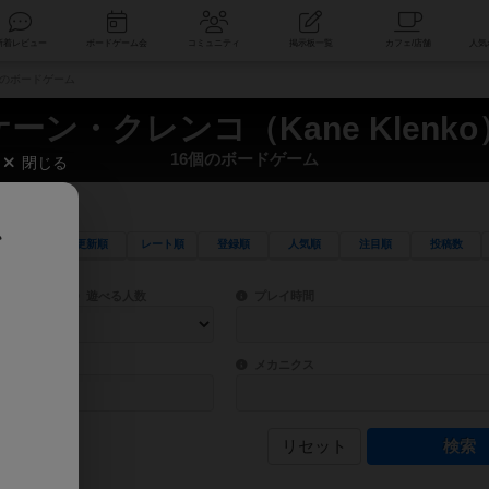
索
新着レビュー
ボードゲーム会
コミュニティ
掲示板一覧
6個のボードゲーム
ケーン・クレンコ（Kane Klenko
16個のボードゲーム
閉じる
、
更新順
レート順
登録順
人気順
注目順
投稿数
ワード検索ができます。
検索できます。
プレイ対象人数に含まれるボードゲームを指定します。
目安となる所要時間を指定することができ
遊べる人数
プレイ時間
物などモチーフ・ストーリーを指定することができます。直感的にゲームシステムを理解
ゲーム性を構成するコアシステムです。主
バー
メカニクス
リセット