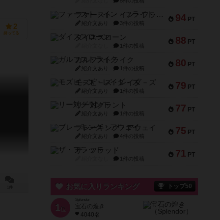
紹介文なし
5件の投稿
ファースト・イン・フライト
94
PT
紹介文あり
3件の投稿
2
持ってる
ダイススローン
88
PT
紹介文なし
1件の投稿
ガルフストライク
80
PT
紹介文あり
1件の投稿
モズビ－ズ・レイダ－ズ
79
PT
紹介文あり
1件の投稿
リー対グラント
77
PT
紹介文あり
1件の投稿
ブレーキング・アウェイ
75
PT
紹介文あり
4件の投稿
ザ・フラッド
71
PT
紹介文なし
1件の投稿
お気に入りランキング
トップ50
1件
Splendor
1
宝石の煌き
位
4040名