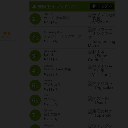
興味ありランキング
トップ50
SCYTHE
1
サイズ -大鎌戦役-
位
2415名
0
Terraforming Mars
2
テラフォーミングマーズ
持ってる
位
2394名
Stone Garden
3
枯山水
位
2281名
Viticulture
4
ワイナリーの四季
位
2272名
Agricola
5
アグリコラ
位
2119名
Azul
6
アズール
位
2035名
Splendor
7
宝石の煌き
位
2028名
Wingspan