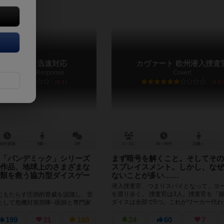
デミック：迅速対応
カヴァート 欧州潜入捜査
demic: Rapid Response
Covert
6.1
6.0
20分前後
8歳～
3件
2～4人
45～90分
10歳～
「パンデミック」シリーズ
まず暗号を解くこと。そしてその
作品、地球上のさまざまな
スプレイスメント。しかし、なぜ
類を救う協力型ダイスゲー
ないことが多い……
潜入捜査官、つまりスパイとなって、ヨ
を渡り歩く。 捜査官は3人。捜査官を「
にもたらす圧倒的脅威を認識し、世
ダイスは全部で5つ。これがワーカー代わ
として危機対策部隊--医師と専門家
プレイスメントとなる。 ...
ムを設立した。 飛行中に救命用補給
用飛行機を駆使...
199
31
160
24
60
7