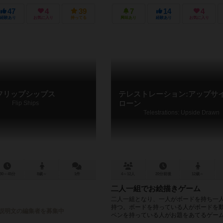
47
4
39
7
14
4
経験あり
お気に入り
持ってる
興味あり
経験あり
お気に入り
フリップシップス
テレストレーション:アップサ
Flip Ships
ローン
Telestrations: Upside Drawn
30～45分
8歳～
1件
4～12人
20分前後
12歳～
二人一組でお絵描きゲーム
二人一組となり、一人がボードを持ち一
持つ。ボードを持っている人がボードを
説明文の編集者を募集中
ペンを持っている人がお題をあてるゲー