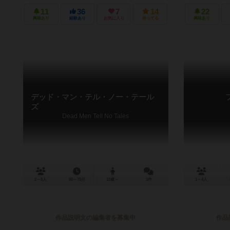
11
36
7
14
22
興味あり
経験あり
お気に入り
持ってる
興味あり
デッド・マン・テル・ノー・テール
ズ
Dead Men Tell No Tales
2～5人
60～75分
13歳～
1件
1～4人
作品説明文の編集者を募集中
作品