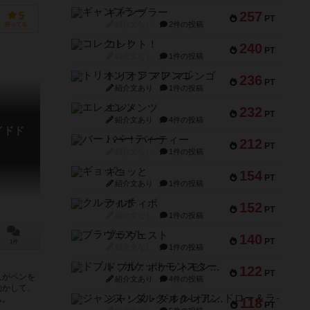
ギャンブラー
257
5
PT
紹介文なし
2件の投稿
持ってる
コレクト！
240
PT
紹介文なし
1件の投稿
トリオンフ ア マレンゴ
236
PT
紹介文あり
1件の投稿
エレメンツ
232
PT
紹介文あり
4件の投稿
イドド
バー！パーティー
212
PT
紹介文なし
1件の投稿
ギョッと
154
PT
紹介文あり
1件の投稿
クルティボ
152
PT
紹介文なし
1件の投稿
ブラヴェスト
140
PT
1件
紹介文なし
1件の投稿
ドブル：ポケットモンスター
122
PT
人がペンを
紹介文あり
4件の投稿
動かして、
ジャンヌ・ダルク-オルレアン ドロー＆ライト
ム。
118
PT