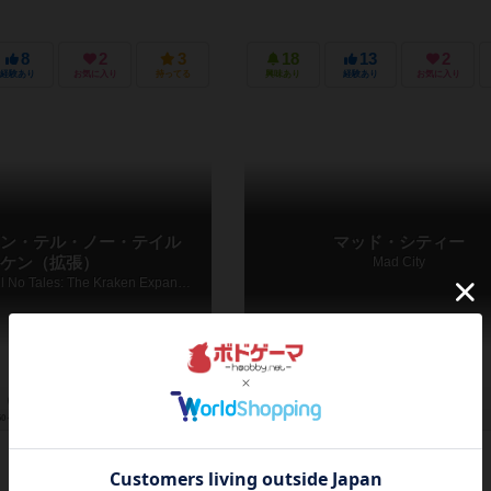
8
2
3
18
13
2
経験あり
お気に入り
持ってる
興味あり
経験あり
お気に入り
ン・テル・ノー・テイル
マッド・シティー
ケン（拡張）
Mad City
Dead Men Tell No Tales: The Kraken Expansion
60～120分
13歳～
1件
1～6人
20～30分
8歳～