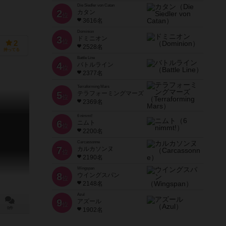
Die Siedler von Catan
2
カタン
位
3616名
Dominion
3
ドミニオン
位
2
2528名
持ってる
Battle Line
4
バトルライン
位
2377名
Terraforming Mars
5
テラフォーミングマーズ
位
2369名
6 nimmt!
6
ニムト
位
2200名
Carcassonne
7
カルカソンヌ
位
2190名
Wingspan
8
ウイングスパン
位
2148名
Azul
9
アズール
位
0件
1902名