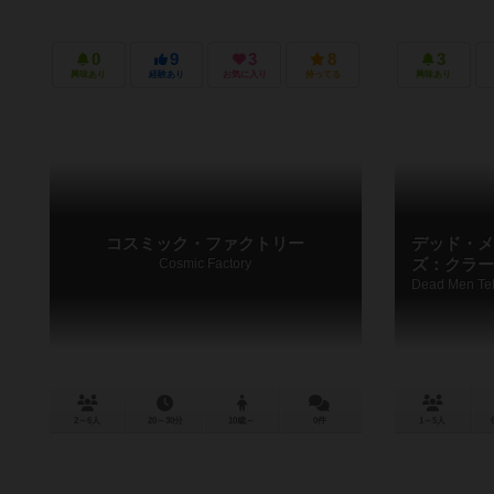
0
9
3
8
3
興味あり
経験あり
お気に入り
持ってる
興味あり
コスミック・ファクトリー
デッド・メ
Cosmic Factory
ズ：クラー
2～6人
20～30分
10歳～
0件
1～5人