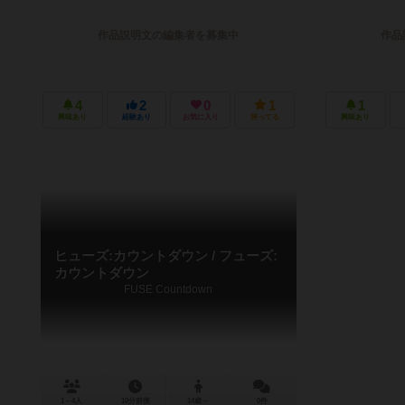
作品説明文の編集者を募集中
作品
4
2
0
1
1
興味あり
経験あり
お気に入り
持ってる
興味あり
ヒューズ:カウントダウン / フューズ:
カウントダウン
FUSE Countdown
1～4人
10分前後
14歳～
0件