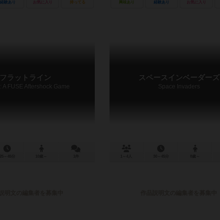
経験あり
お気に入り
持ってる
興味あり
経験あり
お気に入り
フラットライン
スペースインベーダーズ
ne: A FUSE Aftershock Game
Space Invaders
25～45分
10歳～
1件
1～4人
30～45分
8歳～
説明文の編集者を募集中
作品説明文の編集者を募集中