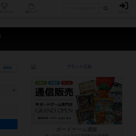
ログイン
カフェ/店舗
人気ボードゲーム
通販ストア
）
発売年
ます。マニュアルを読む時間や参加者へのルール説明時間は含まれていないため、初めて遊
できるよう、中世ファンタジー・クッキング・海賊同士の対決など、ゲームコンセプトを絞
にボードゲームに慣れている方向けの絞込機能です。例えば「ダイスロール」はランダム値
ボードゲーム通販
オンラインストアで7,500商品を販売中