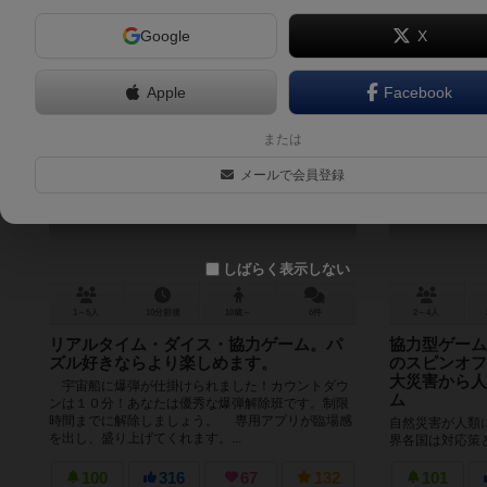
Google
X
Apple
Facebook
ヒューズ / フューズ
パン
または
FUSE
Pan
メールで会員登録
6.1
しばらく表示しない
1～5人
10分前後
10歳～
6件
2～4人
リアルタイム・ダイス・協力ゲーム。パ
協力型ゲーム
ズル好きならより楽しめます。
のスピンオフ
大災害から人
宇宙船に爆弾が仕掛けられました！カウントダウ
ム
ンは１０分！あなたは優秀な爆弾解除班です。制限
時間までに解除しましょう。 専用アプリが臨場感
自然災害が人類
を出し、盛り上げてくれます。...
界各国は対応策
による精鋭チー
品を用意できる専
100
316
67
132
101