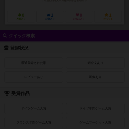
0
1
0
1
興味あり
経験あり
お気に入り
持ってる
クイック検索
登録状況
最近登録された順
紹介文あり
レビューあり
画像あり
受賞作品
ドイツゲーム大賞
ドイツ年間ゲーム大賞
フランス年間ゲーム大賞
ゲームマーケット大賞