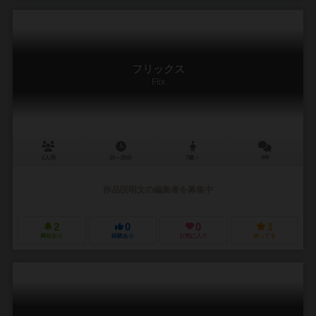
フリックス
Flix
2人用
10～20分
7歳～
0件
作品説明文の編集者を募集中
2
0
0
1
興味あり
経験あり
お気に入り
持ってる