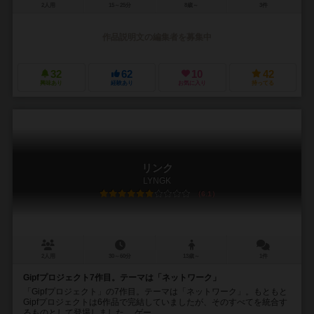
2人用
15～25分
8歳～
3件
作品説明文の編集者を募集中
32
62
10
42
興味あり
経験あり
お気に入り
持ってる
リンク
LYNGK
6.1
2人用
30～60分
13歳～
1件
Gipfプロジェクト7作目。テーマは「ネットワーク」
「Gipfプロジェクト」の7作目。テーマは「ネットワーク」。もともと
Gipfプロジェクトは6作品で完結していましたが、そのすべてを統合す
るものとして登場しました。 ゲー...