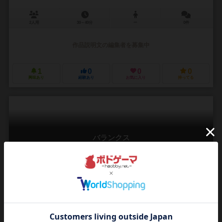
2人用
30～40分
ー
0件
作品説明文の編集者を募集中
1
0
0
0
興味あり
経験あり
お気に入り
持ってる
バランクス
Balanx
2人用
20～30分
8歳～
0件