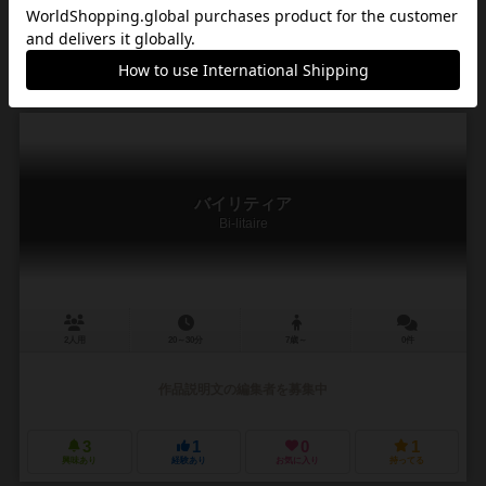
作品説明文の編集者を募集中
1
3
0
4
興味あり
経験あり
お気に入り
持ってる
バイリティア
Bi-litaire
2人用
20～30分
7歳～
0件
作品説明文の編集者を募集中
3
1
0
1
興味あり
経験あり
お気に入り
持ってる