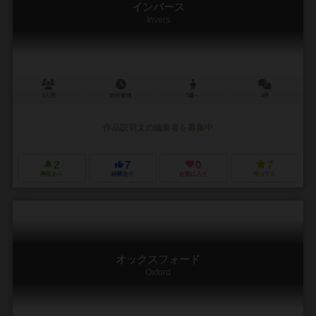
インバース
Invers
2人用
20分前後
7歳～
0件
作品説明文の編集者を募集中
2
7
0
7
興味あり
経験あり
お気に入り
持ってる
オックスフォード
Oxford