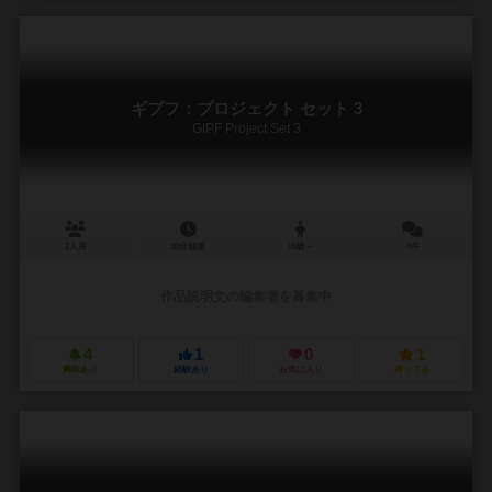
ギプフ：プロジェクト セット 3
GIPF Project Set 3
2人用
30分前後
10歳～
0件
作品説明文の編集者を募集中
4
1
0
1
興味あり
経験あり
お気に入り
持ってる