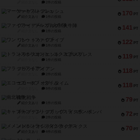
紹介文なし
2件の投稿
マーケットフレッシュ
170
PT
紹介文あり
1件の投稿
ファイアー・ブルズ / 火牛陣
141
PT
紹介文なし
1件の投稿
ワン・トゥ・ファイブ
122
PT
紹介文あり
1件の投稿
トランスオリエント・エクスプレス
119
PT
紹介文なし
1件の投稿
フラットアイアン
118
PT
紹介文なし
2件の投稿
エコーズ・オブ・タイム
118
PT
紹介文なし
8件の投稿
南北戦争
79
PT
紹介文あり
1件の投稿
キャプテン・フリップ：イスラ・ボンバ
72
PT
紹介文なし
2件の投稿
メメントオンラインタクティクス
70
PT
紹介文あり
4件の投稿