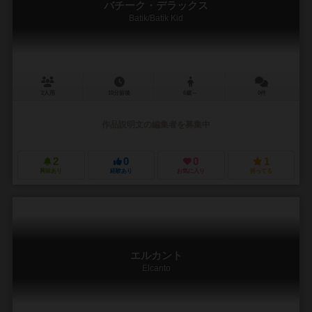
バチーク・デラックス
Batik/Batik Kid
2人用
10分前後
6歳～
0件
作品説明文の編集者を募集中
2
0
0
1
興味あり
経験あり
お気に入り
持ってる
エルカント
Elcanto