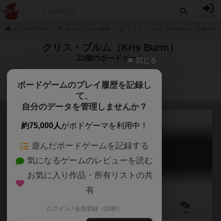
ログイン
ボドゲーマTOP
ボードゲームの検索
クリス・ブルム（Kris Burm） 23個のボ
クリス・ブルム（Kris Burm）
23個のボードゲーム
閉じる
ボードゲームのプレイ履歴を記録し
検索メニュー
て、
自分のデータを管理しませんか？
約75,000人
がボドゲーマを利用中！
遊んだボードゲームを記録する
インシュ
気になるゲームのレビューを読む
YINSH
6.4
お気に入り作品・所有リストの共
有
ログイン / 会員登録（10秒）
2人用
30～60分
9歳～
4件