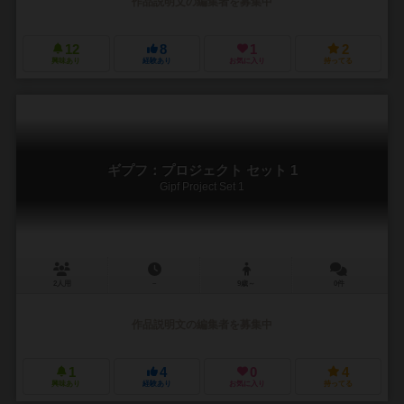
作品説明文の編集者を募集中
12
8
1
2
興味あり
経験あり
お気に入り
持ってる
ギプフ：プロジェクト セット 1
Gipf Project Set 1
2人用
－
9歳～
0件
作品説明文の編集者を募集中
1
4
0
4
興味あり
経験あり
お気に入り
持ってる