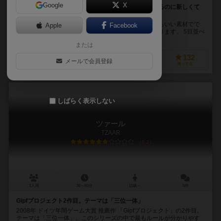
Google
X
流行りのギプフシリーズの中でも人気作。馴染みがあるのに新しくて
おしゃれな2人用アブストラクト。
箱もコンポーネントであるリングやマーカーもとってもいい素材でで
Apple
Facebook
きていて、盤面もおしゃれ。遊んでいる場面が様になります。 5目並べ
とオセロを組み合わせたようなルールです。 ...
または
195
270
72
132
メールで会員登録
興味あり
経験あり
お気に入り
持ってる
しばらく表示しない
ツァール
TZAAR
6.2
2人用
30～60分
13歳～
5件
Gipfプロジェクト2作目。テーマは「三位一体」
2008年 ドイツ年間ゲーム大賞 推薦作 「Gipfプロジェクト」の2作目。
テーマは「三位一体」。このシリーズの中で最もルールが分かりやす