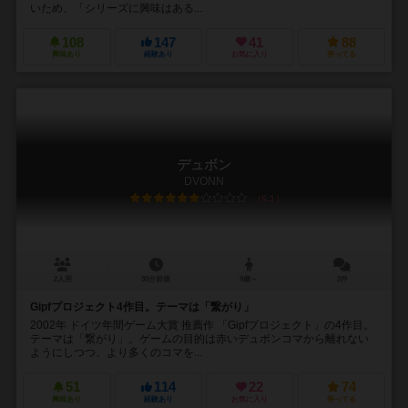
いため、「シリーズに興味はある...
108
147
41
88
興味あり
経験あり
お気に入り
持ってる
デュボン
DVONN
6.1
2人用
30分前後
9歳～
2件
Gipfプロジェクト4作目。テーマは「繋がり」
2002年 ドイツ年間ゲーム大賞 推薦作 「Gipfプロジェクト」の4作目。
テーマは「繋がり」。ゲームの目的は赤いデュボンコマから離れない
ようにしつつ、より多くのコマを...
51
114
22
74
興味あり
経験あり
お気に入り
持ってる