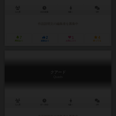
2人用
10分前後
8歳～
0件
作品説明文の編集者を募集中
7
2
1
4
興味あり
経験あり
お気に入り
持ってる
クアード
Quads
2人用
10～20分
6歳～
1件