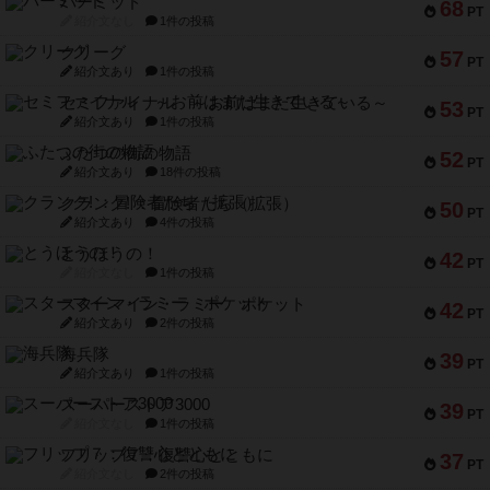
パーミッド
68
PT
紹介文なし
1件の投稿
クリーグ
57
PT
紹介文あり
1件の投稿
セミファイナル ～お前はまだ生きている～
53
PT
紹介文あり
1件の投稿
ふたつの街の物語
52
PT
紹介文あり
18件の投稿
クランク! ：冒険者たち（拡張）
50
PT
紹介文あり
4件の投稿
とうほうの！
42
PT
紹介文なし
1件の投稿
スターマイン・ラミー ポケット
42
PT
紹介文あり
2件の投稿
海兵隊
39
PT
紹介文あり
1件の投稿
スーパーストア3000
39
PT
紹介文なし
1件の投稿
フリップ７：復讐心とともに
37
PT
紹介文なし
2件の投稿