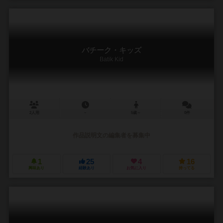
バチーク・キッズ
Batik Kid
2人用
－
5歳～
0件
作品説明文の編集者を募集中
1
25
4
16
興味あり
経験あり
お気に入り
持ってる