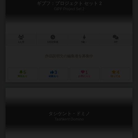
ギプフ：プロジェクト セット 2
GIPF Project Set 2
2人用
120分前後
9歳～
0件
作品説明文の編集者を募集中
5
3
1
4
興味あり
経験あり
お気に入り
持ってる
タシケント・ドミノ
Tashkent Domino