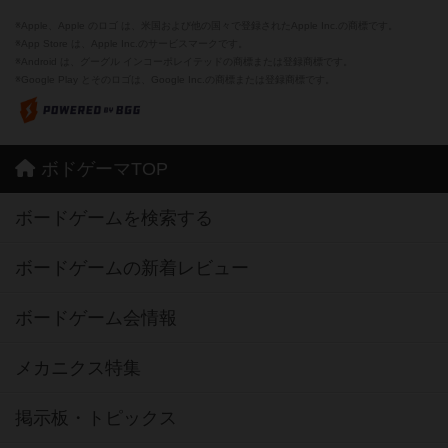
※Apple、Apple のロゴ は、米国および他の国々で登録されたApple Inc.の商標です。
※App Store は、Apple Inc.のサービスマークです。
※Android は、グーグル インコーポレイテッドの商標または登録商標です。
※Google Play とそのロゴは、Google Inc.の商標または登録商標です。
ボドゲーマTOP
ボードゲームを検索する
ボードゲームの新着レビュー
ボードゲーム会情報
メカニクス特集
掲示板・トピックス