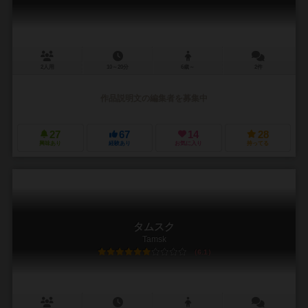
2人用
10～20分
6歳～
2件
作品説明文の編集者を募集中
27
67
14
28
興味あり
経験あり
お気に入り
持ってる
タムスク
Tamsk
6.1