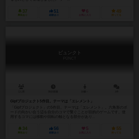
37
51
6
49
興味あり
経験あり
お気に入り
持ってる
ピュンクト
PÜNCT
2人用
30分前後
10歳～
1件
Gipfプロジェクト5作目。テーマは「エレメント」
「Gipfプロジェクト」の5作目。テーマは「エレメント」。六角形のボ
ードの向かい合う辺を自分のコマで繋ぐことが目的のゲームです。使
用するコマには移動や回転の軸となる部分があり...
34
56
5
55
興味あり
経験あり
お気に入り
持ってる