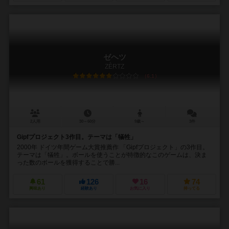
ゼヘツ
ZÈRTZ
6.1
2人用
30～60分
9歳～
3件
Gipfプロジェクト3作目。テーマは「犠牲」
2000年 ドイツ年間ゲーム大賞推薦作 「Gipfプロジェクト」の3作目。
テーマは「犠牲」。ボールを使うことが特徴的なこのゲームは、決ま
った数のボールを獲得することで勝...
61
126
16
74
興味あり
経験あり
お気に入り
持ってる