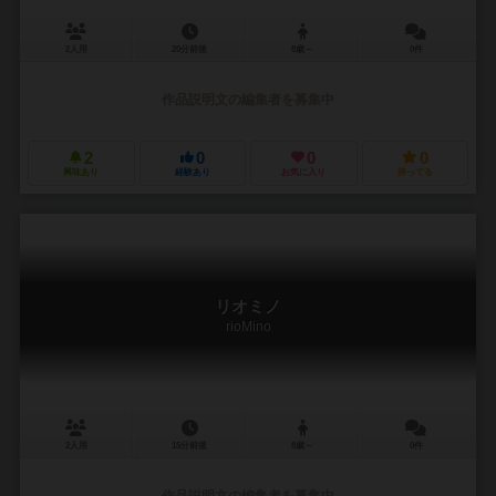
2人用
20分前後
8歳～
0件
作品説明文の編集者を募集中
2
0
0
0
興味あり
経験あり
お気に入り
持ってる
リオミノ
rioMino
2人用
15分前後
8歳～
0件
作品説明文の編集者を募集中