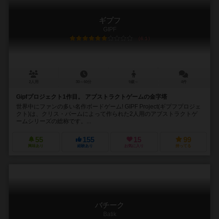
ギプフ
GIPF
6.1
2人用
30～60分
9歳～
4件
Gipfプロジェクト1作目。 アブストラクトゲームの金字塔
世界中にファンの多い名作ボードゲーム! GIPF Project(ギプフプロジェ
クト)は、クリス・バームによって作られた2人用のアブストラクトゲ
ームシリーズの総称です。...
55
155
15
99
興味あり
経験あり
お気に入り
持ってる
バチーク
Batik