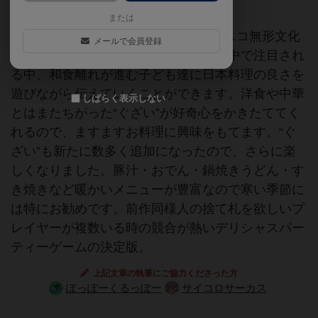
または
レシピの“和食限定”バージョン！ユネスコ無形文化
メールで会員登録
遺産にも登録された和食。和食が世界中で注目され
る中、和食離れが進む子ども達に日本料理の良さを
遊びながら伝えていくことができます。洋食や中華
しばらく表示しない
とはまたちがった“ぐざい”が好奇心をかきたててく
れるので、ますますお料理に興味をもてます。“ぐ
ざい”も新たに数多く追加になったので、さらに楽
しくなりました。豚汁・おでん・鍋焼きうどん・す
き焼きなど暖かいメニューが豊富なので寒い季節に
は特にお勧めです。前作同様人の捨て札を欲しいプ
レイヤーが複数いる時の競合が熱いデリシャスパー
ティーゲームの決定版。
上記文章の執筆にご協力くださった方
ぽっぽーくるっぽー
サイコロサーカス