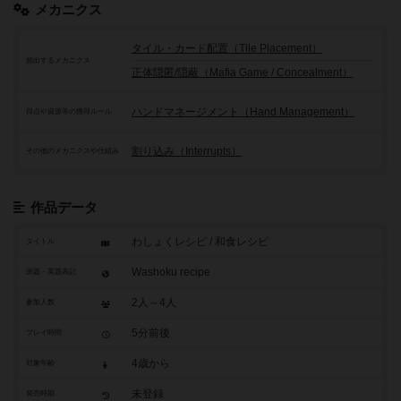
メカニクス
タイル・カード配置（Tile Placement）
頻出するメカニクス
正体隠匿/隠蔽（Mafia Game / Concealment）
ハンドマネージメント（Hand Management）
得点や資源等の獲得ルール
割り込み（Interrupts）
その他のメカニクスや仕組み
作品データ
わしょくレシピ / 和食レシピ
タイトル
Washoku recipe
原題・英題表記
2人～4人
参加人数
5分前後
プレイ時間
4歳から
対象年齢
未登録
発売時期