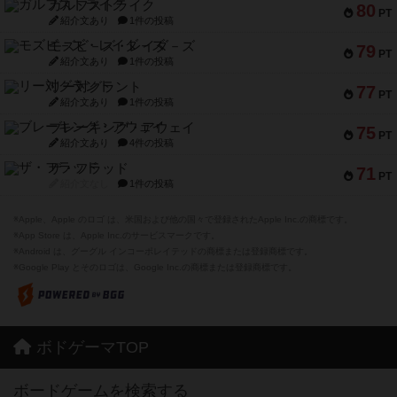
ガルフストライク
80
PT
紹介文あり
1件の投稿
モズビ－ズ・レイダ－ズ
79
PT
紹介文あり
1件の投稿
リー対グラント
77
PT
紹介文あり
1件の投稿
ブレーキング・アウェイ
75
PT
紹介文あり
4件の投稿
ザ・フラッド
71
PT
紹介文なし
1件の投稿
※Apple、Apple のロゴ は、米国および他の国々で登録されたApple Inc.の商標です。
※App Store は、Apple Inc.のサービスマークです。
※Android は、グーグル インコーポレイテッドの商標または登録商標です。
※Google Play とそのロゴは、Google Inc.の商標または登録商標です。
ボドゲーマTOP
ボードゲームを検索する