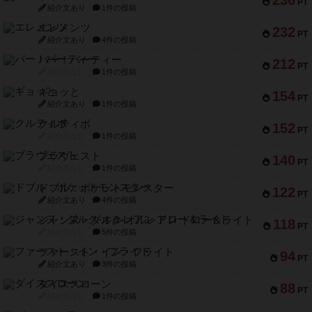
236
PT
紹介文あり
1件の投稿
エレメンツ
232
PT
紹介文あり
4件の投稿
バー！パーティー
212
PT
紹介文なし
1件の投稿
ギョッと
154
PT
紹介文あり
1件の投稿
クルティボ
152
PT
紹介文なし
1件の投稿
ブラヴェスト
140
PT
紹介文なし
1件の投稿
ドブル：ポケットモンスター
122
PT
紹介文あり
4件の投稿
ジャンヌ・ダルク-オルレアン ドロー＆ライト
118
PT
紹介文なし
5件の投稿
ファースト・イン・フライト
94
PT
紹介文あり
3件の投稿
ダイススローン
88
PT
紹介文なし
1件の投稿