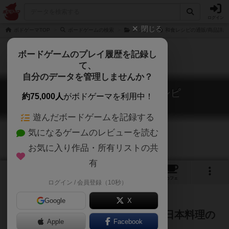
ログイン
閉じる
ボドゲーマTOP
ボードゲームの検索
レシピ
和食レシピの通販/商品詳細
ボードゲームのプレイ履歴を記録し
て、
自分のデータを管理しませんか？
わしょくレシピ / 和食レシピ
約75,000人
がボドゲーマを利用中！
Washoku recipe
遊んだボードゲームを記録する
気になるゲームのレビューを読む
お気に入り作品・所有リストの共
有
1
2
3
34
トップ
画像
動画
レビュー
カフェ
ログイン / 会員登録（10秒）
Google
X
レシピの“和食限定”バージョン！ 日本料理の
Apple
Facebook
良さを遊びながら楽しく学べます。