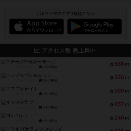
ボドゲーマのアプリ版はこちら
アクセス数 急上昇中
スチームローラーズ
686
PT
紹介文なし
2件の投稿
テンプテーション
326
PT
紹介文なし
2件の投稿
アマナイト
300
PT
紹介文なし
1件の投稿
ギャンブラー
257
PT
紹介文なし
2件の投稿
コレクト！
240
PT
紹介文なし
1件の投稿
トリオンフ ア マレンゴ