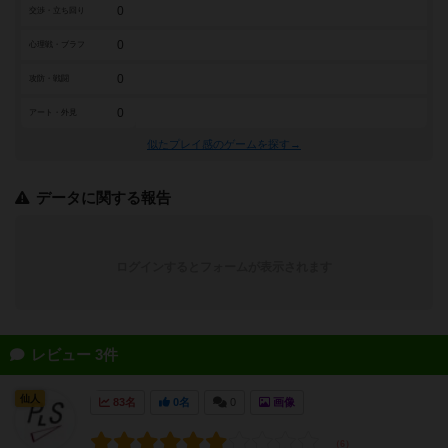
0
交渉・立ち回り
0
心理戦・ブラフ
0
攻防・戦闘
0
アート・外見
似たプレイ感のゲームを探す→
データに関する報告
ログインするとフォームが表示されます
レビュー 3件
仙人
83名
0名
0
画像