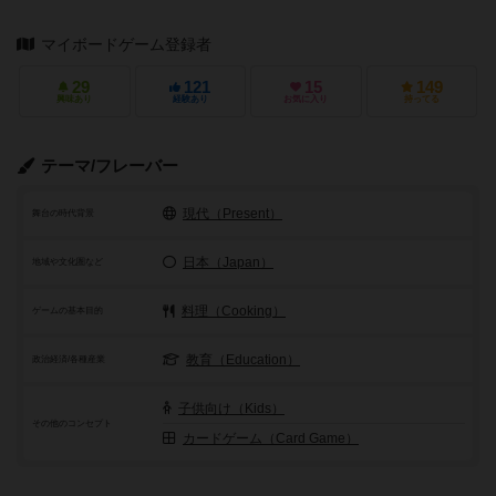
マイボードゲーム登録者
29
121
15
149
興味あり
経験あり
お気に入り
持ってる
テーマ/フレーバー
現代（Present）
舞台の時代背景
日本（Japan）
地域や文化圏など
料理（Cooking）
ゲームの基本目的
教育（Education）
政治経済/各種産業
子供向け（Kids）
その他のコンセプト
カードゲーム（Card Game）