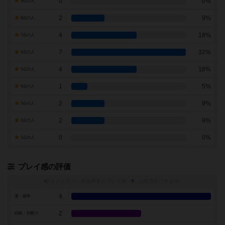
0
0%
9点の人
2
9%
8点の人
4
18%
7点の人
7
32%
6点の人
4
18%
5点の人
1
5%
4点の人
2
9%
3点の人
2
9%
2点の人
0
0%
1点の人
プレイ感の評価
トグルスイッチを押すとプレイ感（
※
）の投票ができます
4
運・確率
2
戦略・判断力