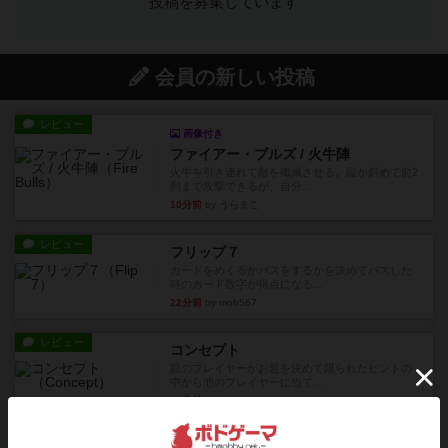
投稿を募集しています
会員の新しい投稿
レビュー
画像付き
ファイアー・ブルズ / 火牛陣
火牛を引き連れて敵を殲滅させる。縦か斜めで前2
列まで攻撃できるが、自分...
10分前
by うらまこ
レビュー
フリップ７
カードをめくるかパスをするかを決めてパスした
時のカード数字が得点になる...
22分前
by mob567
レビュー
コンセプト
親のプレイヤーがお題を決めて限られたヒントの
中から他のプレイヤーに当て...
34分前
by mob567
レビュー