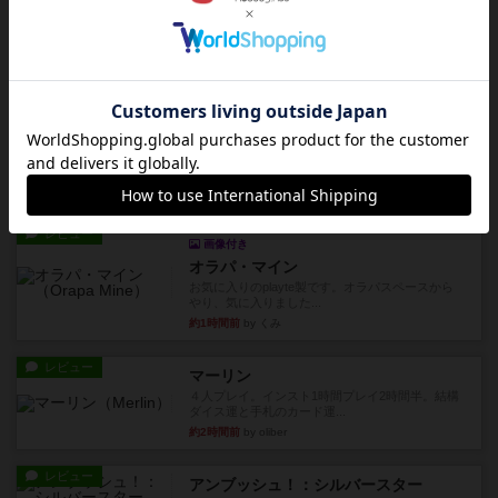
海兵隊
1988年にVictory Gamesが出版した
『Leathernec...
約1時間前
by Chaco
ルール/インスト
画像付き
充実
パーミッド
おばあちゃんは猫が大好きです!しかし、あまりに
も多くの猫を飼っているた...
約1時間前
by jurong
レビュー
画像付き
オラパ・マイン
お気に入りのplayte製です。オラパスペースから
やり、気に入りました...
約1時間前
by くみ
レビュー
マーリン
４人プレイ。インスト1時間プレイ2時間半。結構
ダイス運と手札のカード運...
約2時間前
by oliber
レビュー
アンブッシュ！：シルバースター