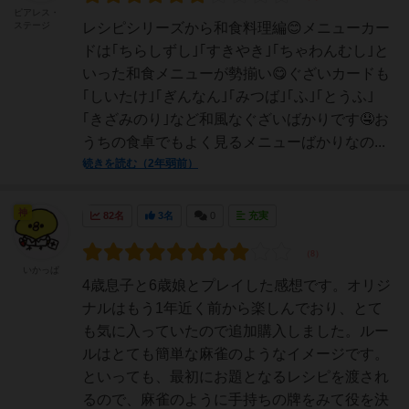
ピアレス・
ステージ
レシピシリーズから和食料理編😊⁡メニューカー
ドは｢ちらしずし｣｢すきやき｣｢ちゃわんむし｣と
いった和食メニューが勢揃い😋⁡ぐざいカードも
｢しいたけ｣｢ぎんなん｣｢みつば｣｢ふ｣⁡｢とうふ｣
｢きざみのり｣⁡など和風なぐざいばかりです🤤お
うちの食卓でもよく見るメニューばかりなの...
続きを読む（2年弱前）
神
82名
3名
0
充実
いかっぱ
4歳息子と6歳娘とプレイした感想です。オリジ
ナルはもう1年近く前から楽しんでおり、とて
も気に入っていたので追加購入しました。ルー
ルはとても簡単な麻雀のようなイメージです。
といっても、最初にお題となるレシピを渡され
るので、麻雀のように手持ちの牌をみて役を決