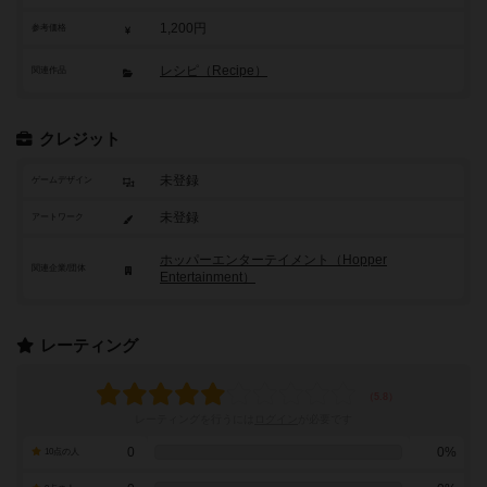
1,200円
参考価格
レシピ（Recipe）
関連作品
クレジット
未登録
ゲームデザイン
未登録
アートワーク
ホッパーエンターテイメント（Hopper
関連企業/団体
Entertainment）
レーティング
レーティングを行うには
ログイン
が必要です
0
0%
10点の人