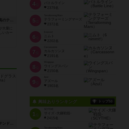
4
バトルライン
位
2379名
Terraforming Mars
5
テラフォーミングマーズ
くまきちファミリーの最高のティータイム
位
2372名
が大量に
しいカー
6 nimmt!
6
ニムト
位
2202名
Carcassonne
7
カルカソンヌ
位
2191名
Wingspan
8
ウイングスパン
位
2150名
Azul
9
アズール
位
1903名
興味ありランキング
トップ50
SCYTHE
1
サイズ -大鎌戦役-
位
2415名
アズール：シントラのステンドグラス
Terraforming Mars