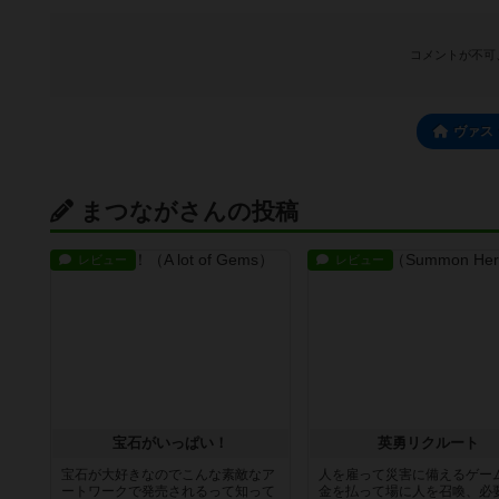
コメントが不可
ヴァス
まつながさんの投稿
レビュー
レビュー
宝石がいっぱい！
英勇リクルート
宝石が大好きなのでこんな素敵なア
人を雇って災害に備えるゲー
ートワークで発売されるって知って
金を払って場に人を召喚、必