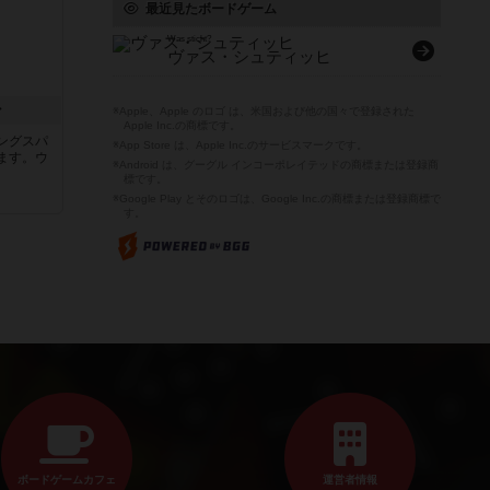
最近見たボードゲーム
Was sticht?
ヴァス・シュティッヒ
ン
※Apple、Apple のロゴ は、米国および他の国々で登録された
Apple Inc.の商標です。
ングスパ
※App Store は、Apple Inc.のサービスマークです。
ます。ウ
※Android は、グーグル インコーポレイテッドの商標または登録商
標です。
※Google Play とそのロゴは、Google Inc.の商標または登録商標で
す。
ボードゲームカフェ
運営者情報