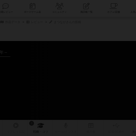
索
新着レビュー
ボードゲーム会
コミュニティ
掲示板一覧
作品データ
レビュー
まつながさんの投稿
3年～
1
リプレイ
日記
戦略
・コツ
ルール
/インスト
掲示板
拡張/関連
作
次