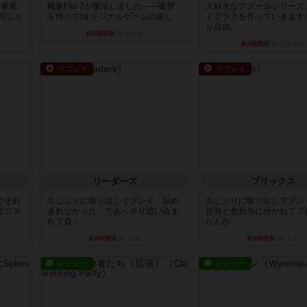
麻雀風
概要Flip 7が復活しました――復讐
大好きなアズールシリーズ
同じス
を伴って!オリジナルゲームの楽し...
ドグラスを作っていきます
り自由...
約3時間前
by jurong
約3時間前
by しんたろ
リプレイ
リプレイ
リーダーズ
ブリックス
でそれ
久しぶりに取り出してプレイ。詰め
久しぶりに取り出してプレ
はコマ
きれなかった…であっさり追い込ま
担当と色担当に分かれてプ
れて負...
かんか...
約4時間前
by くみ
約4時間前
by くみ
レビュー
レビュー