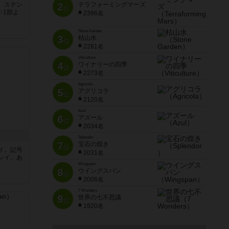
。ステン
2
テラフォーミングマーズ
位
✨1部よ
2396名
Stone Garden
3
枯山水
位
2281名
Viticulture
4
ワイナリーの四季
位
2273名
Agricola
5
アグリコラ
位
2120名
Azul
6
アズール
位
2034名
Splendor
7
宝石の煌き
位
イ。記号
2031名
レイ。あ
Wingspan
8
ウイングスパン
位
2006名
7 Wonders
9
世界の七不思議
位
1920名