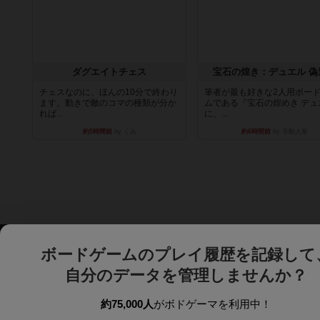
ダグエイトチェス
宝石の煌き：デュエル 偽
チェスなのに、ほんの10分で終わり
筆者が最も好きな2人用ボー
ます。動きで敵のコマの種類が分か
ムである『宝石の煌めき デュ
れば...
に、...
約5時間前
by くみ
約6時間前
by 手動人形
ボードゲームのプレイ履歴を記録して
自分のデータを管理しませんか？
約75,000人
がボドゲーマを利用中！
ボドゲーマTOP
ボードゲーム通販