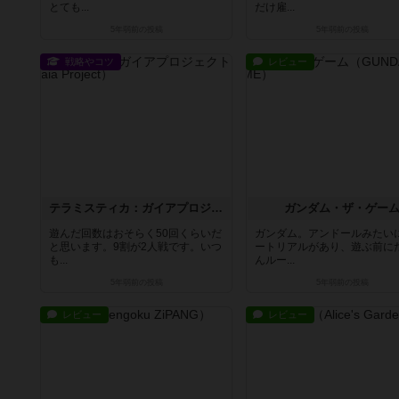
とても...
だけ雇...
5年弱前
の投稿
5年弱前
の投稿
戦略やコツ
レビュー
テラミスティカ：ガイアプロジェクト
ガンダム・ザ・ゲー
遊んだ回数はおそらく50回くらいだ
ガンダム。アンドールみたい
と思います。9割が2人戦です。いつ
ートリアルがあり、遊ぶ前に
も...
んルー...
5年弱前
の投稿
5年弱前
の投稿
レビュー
レビュー