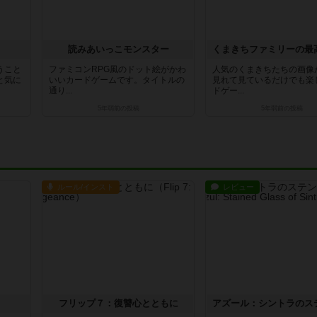
読みあいっこモンスター
うこと
ファミコンRPG風のドット絵がかわ
人気のくまきちたちの画像
と気に
いいカードゲームです。タイトルの
見れて見ているだけでも楽
通り...
ドゲー...
5年弱前
の投稿
5年弱前
の投稿
ルール/インスト
レビュー
フリップ７：復讐心とともに