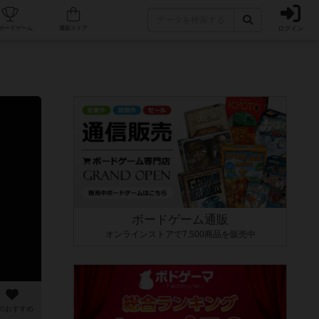
ログイン
カフェ/店舗
人気ボードゲーム
通販ストア
ボードゲーム通販
オンラインストアで7,500商品を販売中
のおすすめ