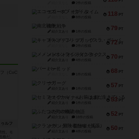
PT
紹介文なし
2件の投稿
エコーズ・オブ・タイム
118
PT
紹介文なし
8件の投稿
南北戦争
79
PT
紹介文あり
1件の投稿
キャプテン・フリップ：イスラ・ボンバ
72
PT
紹介文なし
2件の投稿
メメントオンラインタクティクス
70
PT
紹介文あり
4件の投稿
パーミッド
68
PT
紹介文なし
1件の投稿
クリーグ
57
PT
紹介文あり
1件の投稿
セミファイナル ～お前はまだ生きている～
53
PT
紹介文あり
1件の投稿
ふたつの街の物語
52
PT
紹介文あり
18件の投稿
トゥルフ
クランク! ：冒険者たち（拡張）
50
PT
紹介文あり
4件の投稿
男性。モ
性格だ。