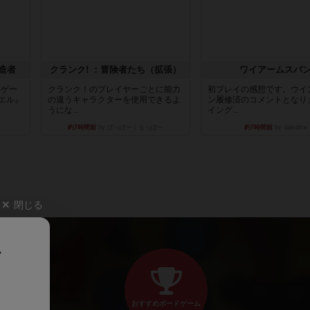
造者
クランク! ：冒険者たち（拡張）
ワイアームスパ
ドゲー
クランク！のプレイヤーごとに能力
初プレイの感想です。ウイ
エル』
の違うキャラクターを使用できるよ
ン履修済のコメントとなり
うにな...
イング...
約7時間前
by ぽっぽーくるっぽー
約7時間前
by daisdice
閉じる
、
おすすめボードゲーム