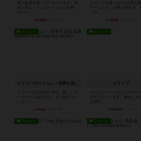
私は吃音を持っているのですが、友
トランプで遊べる2人対戦の
達と集まってこのゲームをした際、
ゲームです。10枚の手札で、
3ゲー...
ーツ...
約1時間前
by 155973
約2時間前
by OSAっち
レビュー
レビュー
エクスペディション：世界を巡る冒険
スライプ
クラマー氏の不朽の名作。新しいボ
メインコマ一つサブコマ四つ
ードゲームほどおもしろいはず？い
ぞれプレイします。動かし方
いえ。...
か壁に...
約4時間前
by 田中昌平
約4時間前
by くみ
レビュー
レビュー