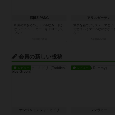
戦國ZiPANG
アリスガーデン
和風の大きめのカラフルなカードが
派手な箱でアリステーマとい
かっこいい…。カードをドローして
でどういうゲームなのかなー
プレイ...
なって...
5年弱前
の投稿
5年弱前
の投稿
会員の新しい投稿
レビュー
レビュー
ナンジャモンジャ・ミドリ
ジンラミー