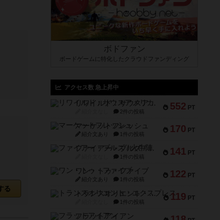
ボドファン
ボードゲームに特化したクラウドファンディング
アクセス数 急上昇中
リワイルド：サウスアメリカ
552
PT
紹介文なし
2件の投稿
マーケットフレッシュ
170
PT
紹介文あり
1件の投稿
ファイアー・ブルズ / 火牛陣
141
PT
紹介文なし
1件の投稿
ワン・トゥ・ファイブ
122
PT
紹介文あり
1件の投稿
する
トランスオリエント・エクスプレス
119
PT
紹介文なし
1件の投稿
フラットアイアン
118