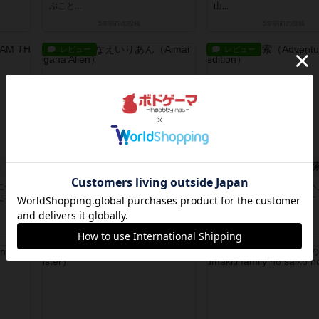
ぶこと...
山...
5年弱前
の投稿
5年弱前
の投稿
レビュー
レビュー
ム
あいまいひらがなえいりあん
世界冒険 秘宝探
にチュ
としょかん。という感じで、あいま
ぱきっとした絵がかわいい
たくさ
いな見た目をしたひらがなっぽい文
検系お買い物ゲーム。カー
字でな...
2種類...
5年弱前
の投稿
5年弱前
の投稿
レビュー
レビュー