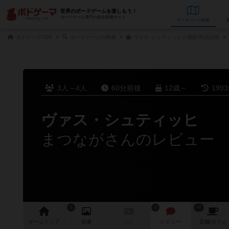
世界のボードゲームを楽しもう！
ボードゲーム専門の総合情報サイト
データベース
検
ボドゲーマTOP
ボードゲームの検索
ヴァス･シュティッヒの通販/商品詳細
3人～4人
60分前後
12歳～
199
ヴァス・シュティッヒ
まつながさんのレビュー
5
5
47
ゲーム
トップ
画像
動画
レビュー
店舗/
カフェ