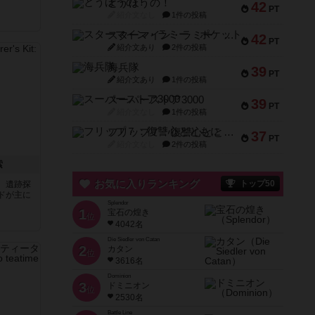
とうほうの！
42
PT
紹介文なし
1件の投稿
スターマイン・ラミー ポケット
42
PT
紹介文あり
2件の投稿
海兵隊
39
PT
紹介文あり
1件の投稿
スーパーストア3000
39
PT
紹介文なし
1件の投稿
フリップ７：復讐心とともに
37
PT
紹介文なし
2件の投稿
索
お気に入りランキング
トップ50
、遺跡探
ドが主に
Splendor
1
宝石の煌き
位
4042名
Die Siedler von Catan
2
カタン
位
3616名
Dominion
3
ドミニオン
位
2530名
Battle Line