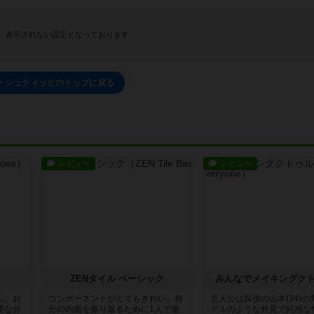
、表示されない設定となっております
・シュティッヒのトップに戻る
レビュー
レビュー
ZENタイル ベーシック
みんなでメイキングク
ム。お
コンポーネントがとてもきれい。自
主人公は探偵の山本(34)の
要な分
分の内面を振り返るために1人で遊
デルのような外見で鈍感な