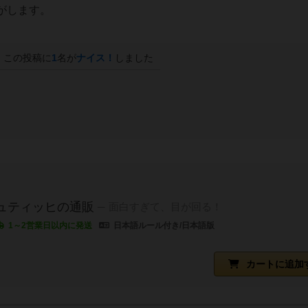
がします。
この投稿に
1
名が
ナイス！
しました
ュティッヒの通販
面白すぎて、目が回る！
1～2営業日以内に発送
日本語ルール付き/日本語版
カートに追加