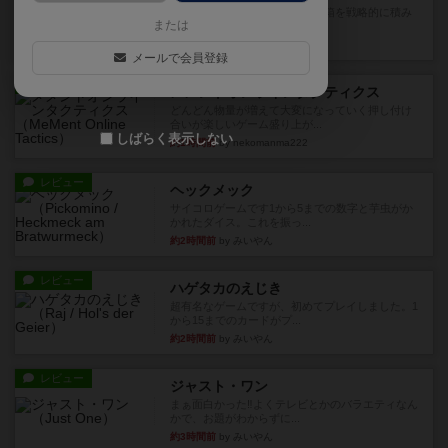
目的あなたの店先に農産物の木箱を戦略的に積み
または
重ねて在庫を最大化し、競合...
27分前
by jurong
メールで会員登録
レビュー
メメントオンラインタクティクス
どんどん物量が増えて大変になっていく押し付け
合いが楽しいゲーム盛り上が...
しばらく表示しない
約1時間前
by nekomanma222
レビュー
ヘックメック
サイコロゲームです1から5までの数字と芋虫がか
かれたダイス。これを振っ...
約2時間前
by みいやん
レビュー
ハゲタカのえじき
超有名なゲームですが、初めてプレイしました。1
から15までのカードがプ...
約2時間前
by みいやん
レビュー
ジャスト・ワン
まぁ面白かった‼️よくテレビとかのバラエティなん
かで、お題がわからずに...
約3時間前
by みいやん