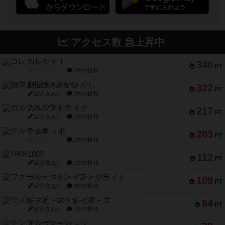
アクセス数 急上昇中
コレクト！
340
PT
紹介文なし
1件の投稿
無限まちがいさがし
322
PT
紹介文あり
2件の投稿
ガルフストライク
217
PT
紹介文あり
1件の投稿
クルティボ
203
PT
紹介文なし
1件の投稿
1809
112
PT
紹介文あり
1件の投稿
ファースト・イン・フライト
108
PT
紹介文あり
3件の投稿
モズビ－ズ・レイダ－ズ
94
PT
紹介文あり
1件の投稿
テンプテーション