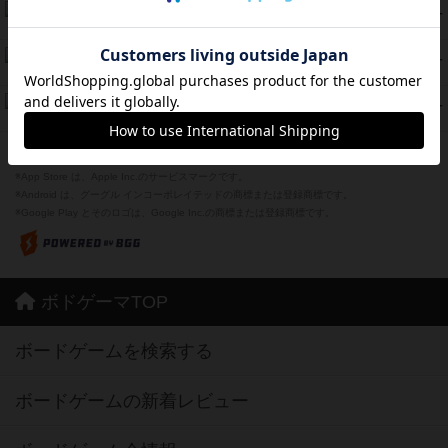
ラピード
46
PT
紹介文なし
1件の投稿
ザ・フラッフィー・ライト
44
PT
紹介文なし
0件の投稿
ふたつの城の物語
39
PT
紹介文あり
6件の投稿
※Apple、Apple のロゴ は、米国および他の国々で登録されたApple Inc.の商標です。
※App Store は、Apple Inc.のサービスマークです。
※Android は、グーグル インコーポレイテッドの商標または登録商標です。
※Google Play とそのロゴは、Google Inc.の商標または登録商標です。
ボドゲーマTOP
ボードゲームを検索する
ボードゲームの新着レビュー