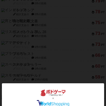
79
PT
紹介文なし
2件の投稿
インドネシア
78
PT
紹介文あり
2件の投稿
宵と暁の呪文書
75
PT
紹介文あり
8件の投稿
リスボン・トラム 28
73
PT
紹介文あり
9件の投稿
アマナイト
73
PT
紹介文なし
1件の投稿
ブラヴェスト
66
PT
紹介文なし
1件の投稿
スペクタキュラー
60
PT
紹介文なし
1件の投稿
スモールワールド
59
PT
紹介文あり
13件の投稿
ギャンブラー
58
PT
紹介文なし
2件の投稿
Bitter End ブタペスト救出作戦
52
PT
紹介文なし
1件の投稿