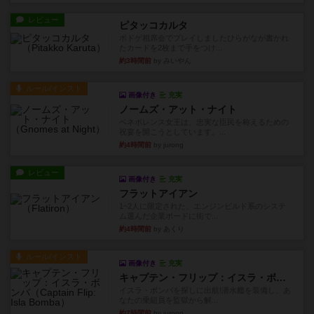
レビュー
ピタッコカルタ
ボドゲ相席会でプレイしましたひらがなが書かれ
たカードを2枚まで手をつけ...
約3時間前
by みいやん
ルール/インスト
画像付き
充実
ノームズ・アット・ナイト
ベネボレンス女王は、忠実な臣民を称えるための
祝宴を開こうとしています。...
約4時間前
by jurong
レビュー
画像付き
充実
フラットアイアン
1~2人に限定された、エンジンビルド系のシステ
ム選んだ企業ボードに街で...
約4時間前
by あくり
ルール/インスト
画像付き
充実
キャプテン・フリップ：イスラ・ボンバ
イスラ・ボンバを探しに出航!潜水艦を装備し、あ
なたの乗組員を監獄から解...
約7時間前
by jurong