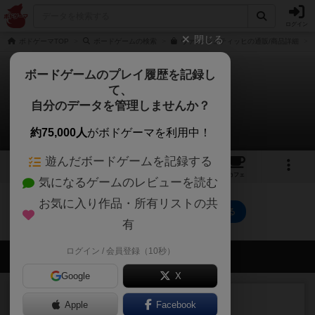
ログイン
閉じる
ボドゲーマTOP
ボードゲームの検索
ヴァス･シュティッヒの通販/商品詳細
ボードゲームのプレイ履歴を記録し
て、
ヴァス・シュティッヒ
自分のデータを管理しませんか？
0件のリプレイ日記
約75,000人
がボドゲーマを利用中！
遊んだボードゲームを記録する
5
5
47
トップ
画像
動画
レビュー
カフェ
気になるゲームのレビューを読む
お気に入り作品・所有リストの共
ヴァス・シュティッヒのトップに戻る
有
ログイン / 会員登録（10秒）
会員の新しい投稿
Google
X
ルール/インスト
画像付き
充実
Apple
Facebook
マーケットフレッシュ