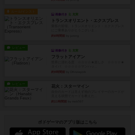
ルール/インスト
画像付き
充実
トランスオリエント・エクスプレス
乗客の皆様、トランスオリエント・エクスプレス
にご乗車ありがとうございま...
約8時間前
by jurong
レビュー
画像付き
充実
フラットアイアン
世界に浸れる度 ☆☆☆☆★楽しさ ☆☆☆☆★
タイパ ☆☆☆☆☆マンハッ...
約9時間前
by DKnewyork
レビュー
花火：スターマイン
自分のカードは見えず他のプレイヤーのカードが
見える状態でカードを教えた...
約11時間前
by mob567
ボドゲーマのアプリ版はこちら