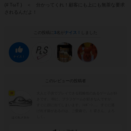
(# TωT ) ＜ 分かってくれ！顧客にも上にも無茶な要求
されるんだよ！
この投稿に
3
名が
ナイス！
しました
ナイス！
このレビューの投稿者
大人と子供でプレイできる戦略性のあるゲームが好
神
きです。 特に、ブラフゲームが好きなんですが、
すぐに顔に出てしまいます。ｼｮﾎﾞｰﾝ…。 すぐに逃
げ出す癖があるのは、ご愛嬌で。💧 皆さん、よろ
しく。
はぐれメタル