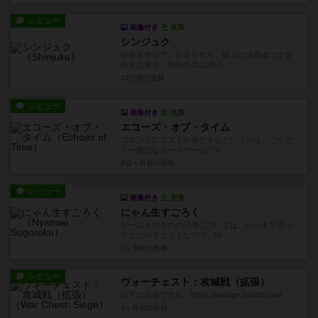
レビュー
画像付き
充実
シンジュク
線路を作って、お店を作り、盤上の消費者コマを
鉄道に乗せ、自分の店に誘い...
29日前
の投稿
レビュー
画像付き
充実
エコーズ・オブ・タイム
コマンドにコストが発生するというのは、ごくご
く一般的なボードゲームです...
約2ヶ月前
の投稿
レビュー
画像付き
充実
にゃん生すごろく
ゲームそのものの評価については、ハッキリ言っ
てただのすごろくなので、猫...
2ヶ月前
の投稿
レビュー
ウォーチェスト：攻城戦（拡張）
以下の拡張ですね。https://bodoge.hoobby.net/...
4ヶ月前
の投稿