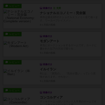
レビュー
画像付き
充実
ナショナルエコノミー：完全版
本作は過去3作のナショナルエコノミー全て遊べま
す。ワーカープレイスメン...
4ヶ月前
の投稿
レビュー
画像付き
モダンアート
本当にオークションをするゲームです。カードに
書かれた以下の方法で競りを...
5ヶ月前
の投稿
レビュー
画像付き
イルイラン
Illとは、「病気の」、「気分が悪い」っていう意
味があります。それをい...
5ヶ月前
の投稿
レビュー
画像付き
コンコルディア
デッキゲームっぽいコマンド入手系のゲームです
ね。人物カードがコマンド用...