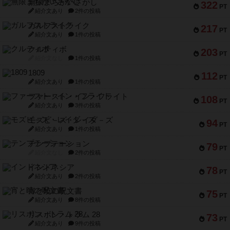
無限まちがいさがし
322
PT
紹介文あり
2件の投稿
ガルフストライク
217
PT
紹介文あり
1件の投稿
クルティボ
203
PT
紹介文なし
1件の投稿
1809
112
PT
紹介文あり
1件の投稿
ファースト・イン・フライト
108
PT
紹介文あり
3件の投稿
モズビ－ズ・レイダ－ズ
94
PT
紹介文あり
1件の投稿
テンプテーション
79
PT
紹介文なし
2件の投稿
インドネシア
78
PT
紹介文あり
2件の投稿
宵と暁の呪文書
75
PT
紹介文あり
8件の投稿
リスボン・トラム 28
73
PT
紹介文あり
9件の投稿