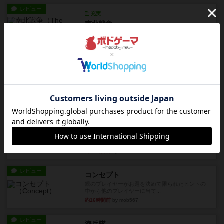
レビュー
充実
南北戦争
1983年にVictory Gamesが出版した『The Civil ...
約13時間前
by Chaco
レビュー
画像付き
ファイアー・ブルズ / 火牛陣
火牛を引き連れて敵を殲滅させる。縦か斜めで前2
列まで攻撃できるが、自分...
約15時間前
by うらまこ
レビュー
フリップ７
カードをめくるかパスをするかを決めてパスした
時のカード数字が得点になる...
約15時間前
by mob567
レビュー
コンセプト
親のプレイヤーがお題を決めて限られたヒントの
中から他のプレイヤーに当て...
約16時間前
by mob567
レビュー