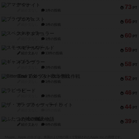
アマナイト
73
PT
紹介文なし
1件の投稿
ブラヴェスト
66
PT
紹介文なし
1件の投稿
スペクタキュラー
60
PT
紹介文なし
1件の投稿
スモールワールド
59
PT
紹介文あり
13件の投稿
ギャンブラー
58
PT
紹介文なし
2件の投稿
Bitter End ブタペスト救出作戦
52
PT
紹介文なし
1件の投稿
ラピード
46
PT
紹介文なし
1件の投稿
ザ・フラッフィー・ライト
44
PT
紹介文なし
0件の投稿
ふたつの城の物語
39
PT
紹介文あり
6件の投稿
※Apple、Apple のロゴ は、米国および他の国々で登録されたApple Inc.の商標です。