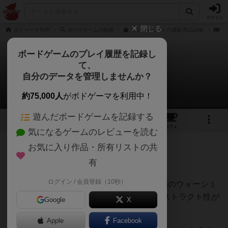
ログイン
閉じる
ボドゲーマTOP
ボードゲームの検索
ウォーチェストの通販/商品詳細
作
ボードゲームのプレイ履歴を記録し
て、
ウォーチェスト
自分のデータを管理しませんか？
はぐれメタルさんのレビュー
約75,000人
がボドゲーマを利用中！
遊んだボードゲームを記録する
13
5
32
129
トップ
画像
動画
レビュー
カフェ
気になるゲームのレビューを読む
お気に入り作品・所有リストの共
942名
3名
0
8ヶ月前
有
ログイン / 会員登録（10秒）
結論から言っちゃいます。100点満点。最強のウォーシミ
ュレーションのボードゲームですね。アブストラクト性が
Google
X
強いですが、やや運要素もあります。
Apple
Facebook