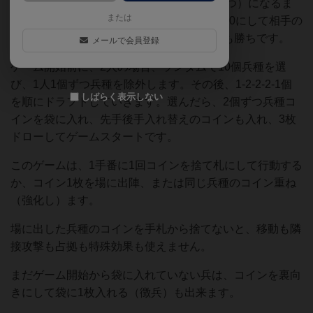
このゲームは自分の拠点を6つ（2対2だと8つ）になるま
または
で占拠するか（初期は2つ）、相手の拠点を0にして相手の
フィールドから兵を全滅させて（詰んで）も勝ちです。
メールで会員登録
ゲーム開始前に、2人の場合、ランダムで10個兵種を選
び、1人1個ずつ兵種を除外します。その後、1-2-2-2-1個
しばらく表示しない
を順にドラフトしていきます。選んだら、2個ずつ兵種コ
インを袋に入れ、先手後手入れ替えのコインも入れ、3枚
ドローしてゲームスタートです。
このゲームは、1手番に1回コインを捨て札にして行動する
か、コイン1枚を場に出陣、または同じ兵種のコイン重ね
（強化し）ます。
場に出した兵種のコインを手札から捨てないと、移動も隣
接攻撃も占拠も特殊効果も使えません。
まだゲーム開始から袋に入れていない兵は、コインを裏向
きにして袋に1枚入れる（徴兵）も出来ます。