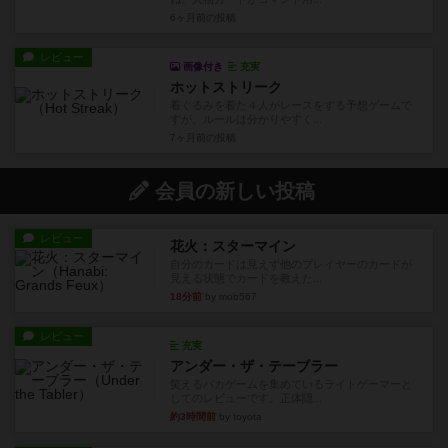
6ヶ月前
の投稿
レビュー
画像付き
充実
ホットストリーク
着ぐるみを着た４人がレースをする予想ゲームで
すが、ルールは分かりやすく...
7ヶ月前
の投稿
会員の新しい投稿
レビュー
花火：スターマイン
自分のカードは見えず他のプレイヤーのカードが
見える状態でカードを教えた...
18分前
by mob567
レビュー
充実
アンダー・ザ・テーブラー
笑えるバカゲームを集めているライトゲーマーと
してのレビューです。正体隠...
約3時間前
by toyota