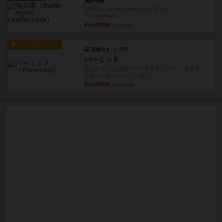
海兵隊
1988年にVictory Gamesが出版した
『Leathernec...
約16時間前
by Chaco
ルール/インスト
画像付き
充実
パーミッド
おばあちゃんは猫が大好きです!しかし、あまりに
も多くの猫を飼っているた...
約16時間前
by jurong