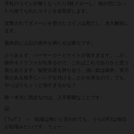
手札のコインが無くなったら3枚ドローし、袋が空になっ
たら捨てられたコインを全部戻します。
攻撃されてダメージを受けたコインは死亡し、永久離脱し
ます。
最終的に上記の条件を満たせば勝ちです。
とりあえず、バーサーカーとナイトが強すぎます。…が、
除外＆ドラフトが出来るので、これはこれでありかと思う
面もあります。秘密兵器を持ち合う、強い奴は除外、実力
差がある相手にハンデを付ける…とか出来るので。でも、
やっぱりちょっと強すぎるかな？
唯一本当に残念なのは、入手困難なことです。
(´TωT⁠`) ＜ 戦場は怖いと言われても、うちのPJは毎日
が戦場みたいです。うぇ〜…