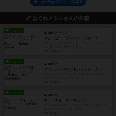
ウォーチェストのトップに戻る
はぐれメタルさんの投稿
レビュー
画像付き
充実
スヌーピー：タレント・ショー！
デッキビルド要素があるトリックテイキングです
ね。勝ったら、得点か不要な...
17日前
の投稿
レビュー
画像付き
ストレンジスロットシミュレーター
ゲームしてるというより、仕事させられてるよう
なゲームでした。ひたすら、...
17日前
の投稿
レビュー
画像付き
オー・マイ・オーキッド！
宝石の煌めきを軽く、ボドゲー初心者にもやりや
すくしたゲームですね。宝石...
18日前
の投稿