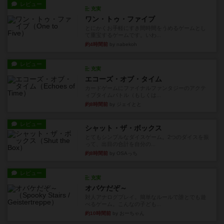
レビュー
充実
ワン・トゥ・ファイブ
とにかくお手軽にすき間時間をうめるゲームとし
て重宝するゲームです。いわ...
約4時間前
by nabekoh
レビュー
充実
エコーズ・オブ・タイム
カードゲームにファイナルファンタジーのアクテ
ィブタイムバトル（もしくは...
約8時間前
by ジェイとと
レビュー
シャット・ザ・ボックス
とてもシンプルなダイスゲーム。2つのダイスを振
って、出目の合計を自分の...
約8時間前
by OSAっち
レビュー
充実
オバケだぞ～
対人アナログプレイ。簡単なルールで誰とでも遊
べるゲーム。こんなの子ども...
約10時間前
by おーちゃん