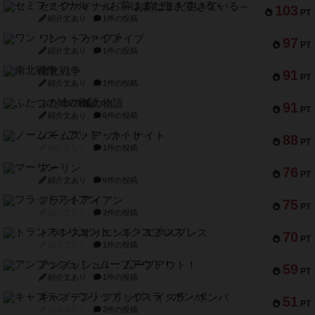
セミファイナル ～お前はまだ生きている～
103
PT
紹介文あり
1件の投稿
ワン・トゥ・ファイブ
97
PT
紹介文あり
1件の投稿
南北戦争
91
PT
紹介文あり
1件の投稿
ふたつの城の物語
91
PT
紹介文あり
6件の投稿
ノームズ・アット・ナイト
88
PT
紹介文なし
1件の投稿
マーリン
76
PT
紹介文あり
6件の投稿
フラットアイアン
75
PT
紹介文なし
2件の投稿
トランスオリエント・エクスプレス
70
PT
紹介文なし
1件の投稿
アンブッシュ！：ムーブアウト！
59
PT
紹介文あり
1件の投稿
キャプテン・フリップ：イスラ・ボンバ
51
PT
紹介文なし
2件の投稿