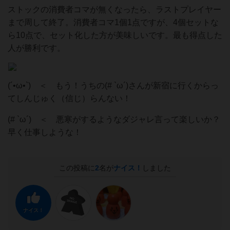
ストックの消費者コマが無くなったら、ラストプレイヤー
まで周して終了。消費者コマ1個1点ですが、4個セットな
ら10点で、セット化した方が美味しいです。最も得点した
人が勝利です。
(´•⁠ω•⁠`) ＜ もう！うちの(# `ω´)さんが新宿に行くからっ
てしんじゅく（信じ）らんない！
(# `ω´) ＜ 悪寒がするようなダジャレ言って楽しいか？
早く仕事しような！
この投稿に
2
名が
ナイス！
しました
ナイス！