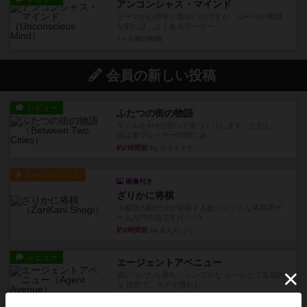
アンコンシャス・マインド
テーマが心理学と面白いのですが、ルールが複雑
な割には、よくあるワーカー...
7ヶ月前
の投稿
会員の新しい投稿
レビュー
ふたつの街の物語
タイルを4×4で並べて街づくりします。ただし、
街は各プレイヤーの間にあ...
約2時間前
by ジェイとと
ルール/インスト
画像付き
ざりかに将棋
３種類の駒だけが登場する超シンプルな将棋系ゲ
ーム入門作品です♪(＾＾)...
約3時間前
by あんちっく
レビュー
エージェントアベニュー
追いついたら勝ち。シンプルな ルールとで直感的
な 目的で、ボドゲ慣れし...
約3時間前
by daisdice