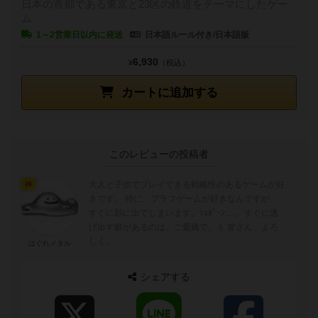
日本の首都である東京と23区の鉄道をテーマにしたゲー
ム
1～2営業日以内に発送
日本語ルール付き/日本語版
6,930
¥
（税込）
カートに追加する
このレビューの投稿者
大人と子供でプレイできる戦略性のあるゲームが好
神
きです。 特に、ブラフゲームが好きなんですが、
すぐに顔に出てしまいます。ｼｮﾎﾞｰﾝ…。 すぐに逃
げ出す癖があるのは、ご愛嬌で。💧 皆さん、よろ
しく。
はぐれメタル
シェアする