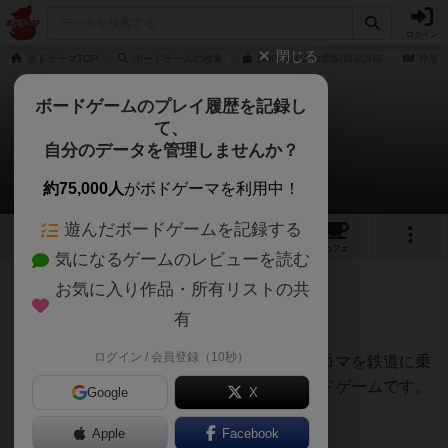
ログイン
閉じる
ボドゲーマTOP
ボードゲームの検索
SHINJUKU の通販/商品詳細
作品デ
ボードゲームのプレイ履歴を記録し
て、
シンジュク
自分のデータを管理しませんか？
はぐれメタルさんのレビュー
約75,000人
がボドゲーマを利用中！
遊んだボードゲームを記録する
4
4
11
トップ
画像
動画
レビュー
カフェ
気になるゲームのレビューを読む
お気に入り作品・所有リストの共
158名
2名
0
約1ヶ月前
有
ログイン / 会員登録（10秒）
線路を作って、お店を作り、盤上の消費者コマを鉄道に乗
せ、自分の店に誘い込む事を目指す、ボードゲームです。
Google
X
１ターンに、どれか以下のことが出来ます。
Apple
Facebook