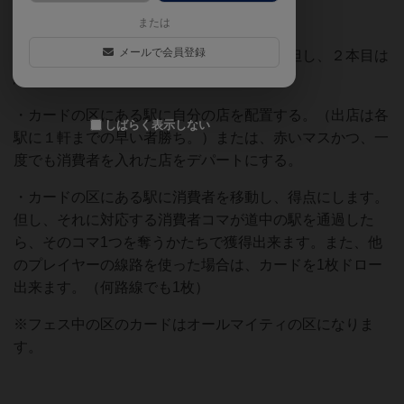
・カードを４枚になるまでドローする。
または
メールで会員登録
・線路を２本まで建てる。（１本は無料。但し、２本目は
線路の先の区のカードが必要。）
・カードの区にある駅に自分の店を配置する。（出店は各
しばらく表示しない
駅に１軒までの早い者勝ち。）または、赤いマスかつ、一
度でも消費者を入れた店をデパートにする。
・カードの区にある駅に消費者を移動し、得点にします。
但し、それに対応する消費者コマが道中の駅を通過した
ら、そのコマ1つを奪うかたちで獲得出来ます。また、他
のプレイヤーの線路を使った場合は、カードを1枚ドロー
出来ます。（何路線でも1枚）
※フェス中の区のカードはオールマイティの区になりま
す。