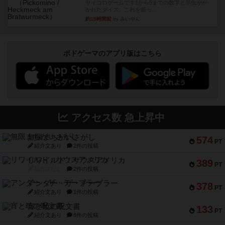
サイコロゲームです1から5までの数字と芋虫がか
かれたダイス。これを振っ...
約19時間前
by みいやん
ボドゲーマのアプリ版はこちら
アクセス数 急上昇中
無限まちがいさがし
574
PT
紹介文あり
2件の投稿
リワイルド：サウスアメリカ
389
PT
紹介文なし
2件の投稿
アンダー・ザ・テーブラー
378
PT
紹介文あり
1件の投稿
宵と暁の呪文書
133
PT
紹介文あり
8件の投稿