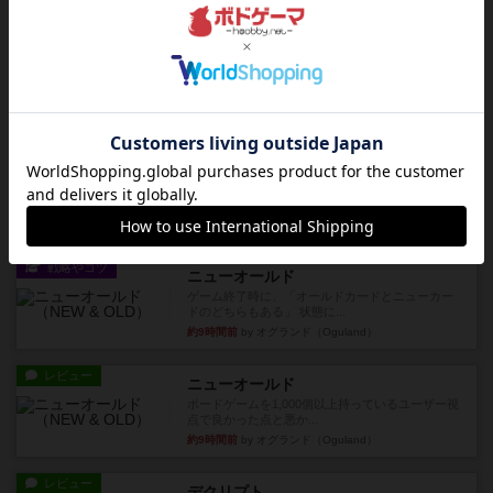
レビュー
充実
ウイングスパン
期待値を上げすぎた、というのが正直な感想。２
人で何度かプレイ。ここでも...
約4時間前
by S
レビュー
街コロ通
街コロとの違いは初めから二つサイコロを振れる
など、少しの違いはあるけれ...
約9時間前
by くみ
戦略やコツ
ニューオールド
ゲーム終了時に、「オールドカードとニューカー
ドのどちらもある」 状態に...
約9時間前
by オグランド（Oguland）
レビュー
ニューオールド
ボードゲームを1,000個以上持っているユーザー視
点で良かった点と悪か...
約9時間前
by オグランド（Oguland）
レビュー
デクリプト