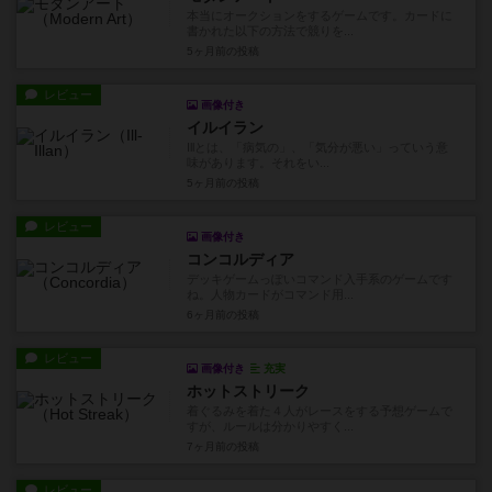
本当にオークションをするゲームです。カードに
書かれた以下の方法で競りを...
5ヶ月前
の投稿
レビュー
画像付き
イルイラン
Illとは、「病気の」、「気分が悪い」っていう意
味があります。それをい...
5ヶ月前
の投稿
レビュー
画像付き
コンコルディア
デッキゲームっぽいコマンド入手系のゲームです
ね。人物カードがコマンド用...
6ヶ月前
の投稿
レビュー
画像付き
充実
ホットストリーク
着ぐるみを着た４人がレースをする予想ゲームで
すが、ルールは分かりやすく...
7ヶ月前
の投稿
レビュー