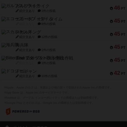
ガルフストライク
46
PT
紹介文あり
1件の投稿
エコーズ・オブ・タイム
45
PT
紹介文なし
8件の投稿
スカルキング
45
PT
紹介文あり
12件の投稿
海兵隊
45
PT
紹介文あり
1件の投稿
Bitter End ブタペスト救出作戦
45
PT
紹介文なし
1件の投稿
ドコジャン
42
PT
紹介文あり
10件の投稿
※Apple、Apple のロゴ は、米国および他の国々で登録されたApple Inc.の商標です。
※App Store は、Apple Inc.のサービスマークです。
※Android は、グーグル インコーポレイテッドの商標または登録商標です。
※Google Play とそのロゴは、Google Inc.の商標または登録商標です。