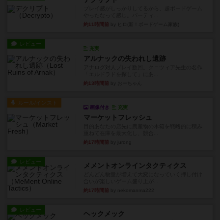
プレイ感がしっかりしてるから、超ボードゲーム
やったなって感じ。パーティ...
約11時間前
by ヒロ(新！ボードゲーム家族)
レビュー
充実
アルナックの失われし遺跡
アナログ対人プレイ数回。クニツィア先生の名作
「エルドラドを探して」にあ...
約13時間前
by おーちゃん
ルール/インスト
画像付き
充実
マーケットフレッシュ
目的あなたの店先に農産物の木箱を戦略的に積み
重ねて在庫を最大化し、競合...
約17時間前
by jurong
レビュー
メメントオンラインタクティクス
どんどん物量が増えて大変になっていく押し付け
合いが楽しいゲーム盛り上が...
約17時間前
by nekomanma222
レビュー
ヘックメック