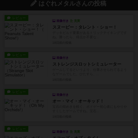
はぐれメタルさんの投稿
レビュー
画像付き
充実
スヌーピー：タレント・ショー！
デッキビルド要素があるトリックテイキングです
ね。勝ったら、得点か不要な...
18日前
の投稿
レビュー
画像付き
ストレンジスロットシミュレーター
ゲームしてるというより、仕事させられてるよう
なゲームでした。ひたすら、...
18日前
の投稿
レビュー
画像付き
オー・マイ・オーキッド！
宝石の煌めきを軽く、ボドゲー初心者にもやりや
すくしたゲームですね。宝石...
19日前
の投稿
レビュー
画像付き
充実