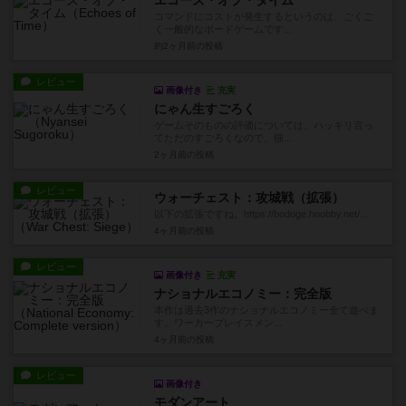
エコーズ・オブ・タイム
コマンドにコストが発生するというのは、ごくご
く一般的なボードゲームです...
約2ヶ月前
の投稿
レビュー
画像付き
充実
にゃん生すごろく
ゲームそのものの評価については、ハッキリ言っ
てただのすごろくなので、猫...
2ヶ月前
の投稿
レビュー
ウォーチェスト：攻城戦（拡張）
以下の拡張ですね。https://bodoge.hoobby.net/...
4ヶ月前
の投稿
レビュー
画像付き
充実
ナショナルエコノミー：完全版
本作は過去3作のナショナルエコノミー全て遊べま
す。ワーカープレイスメン...
4ヶ月前
の投稿
レビュー
画像付き
モダンアート