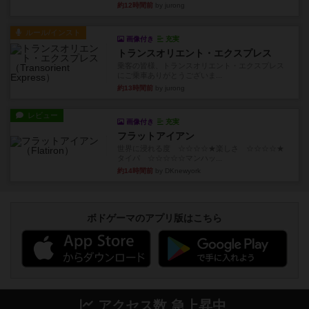
約12時間前
by jurong
ルール/インスト
画像付き
充実
トランスオリエント・エクスプレス
乗客の皆様、トランスオリエント・エクスプレス
にご乗車ありがとうございま...
約13時間前
by jurong
レビュー
画像付き
充実
フラットアイアン
世界に浸れる度 ☆☆☆☆★楽しさ ☆☆☆☆★
タイパ ☆☆☆☆☆マンハッ...
約14時間前
by DKnewyork
ボドゲーマのアプリ版はこちら
アクセス数 急上昇中