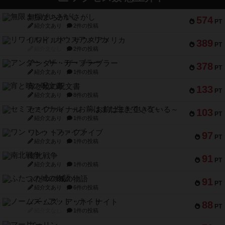
無限まちがいさがし
574
PT
紹介文あり
2件の投稿
リワイルド：サウスアメリカ
389
PT
紹介文なし
2件の投稿
アンダー・ザ・テーブラー
378
PT
紹介文あり
1件の投稿
宵と暁の呪文書
133
PT
紹介文あり
8件の投稿
セミファイナル ～お前はまだ生きている～
103
PT
紹介文あり
1件の投稿
ワン・トゥ・ファイブ
97
PT
紹介文あり
1件の投稿
南北戦争
91
PT
紹介文あり
1件の投稿
ふたつの城の物語
91
PT
紹介文あり
6件の投稿
ノームズ・アット・ナイト
88
PT
紹介文なし
1件の投稿