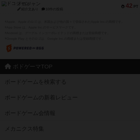
ドコジャン
42
PT
紹介文あり
10件の投稿
※Apple、Apple のロゴ は、米国および他の国々で登録されたApple Inc.の商標です。
※App Store は、Apple Inc.のサービスマークです。
※Android は、グーグル インコーポレイテッドの商標または登録商標です。
※Google Play とそのロゴは、Google Inc.の商標または登録商標です。
ボドゲーマTOP
ボードゲームを検索する
ボードゲームの新着レビュー
ボードゲーム会情報
メカニクス特集