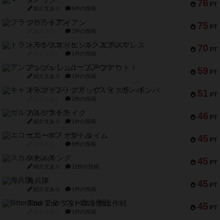
マーリン
76
PT
紹介文あり
6件の投稿
フラットアイアン
75
PT
紹介文なし
2件の投稿
トランスオリエント・エクスプレス
70
PT
紹介文なし
1件の投稿
アンブッシュ！：ムーブアウト！
59
PT
紹介文あり
1件の投稿
キャプテン・フリップ：イスラ・ボンバ
51
PT
紹介文なし
2件の投稿
ガルフストライク
46
PT
紹介文あり
1件の投稿
エコーズ・オブ・タイム
45
PT
紹介文なし
8件の投稿
スカルキング
45
PT
紹介文あり
12件の投稿
海兵隊
45
PT
紹介文あり
1件の投稿
Bitter End ブタペスト救出作戦
45
PT
紹介文なし
1件の投稿