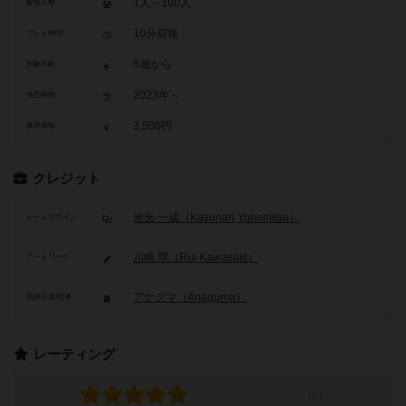
1人～100人
参加人数
10分前後
プレイ時間
5歳から
対象年齢
2023年～
発売時期
3,500円
参考価格
クレジット
米光 一成（Kazunari Yonemitsu）
ゲームデザイン
川崎 塁（Rui Kawasaki）
アートワーク
アナグマ（Anaguma）
関連企業/団体
レーティング