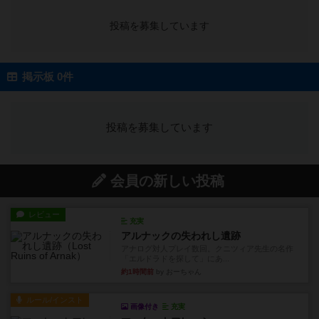
投稿を募集しています
掲示板 0件
投稿を募集しています
会員の新しい投稿
レビュー
充実
アルナックの失われし遺跡
アナログ対人プレイ数回。クニツィア先生の名作
「エルドラドを探して」にあ...
約1時間前
by おーちゃん
ルール/インスト
画像付き
充実