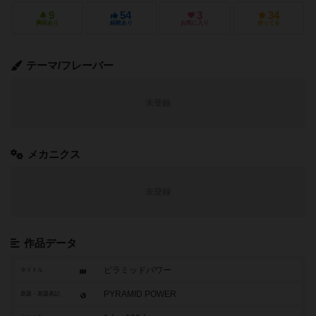
9
54
3
34
興味あり
経験あり
お気に入り
持ってる
テーマ/フレーバー
未登録
メカニクス
未登録
作品データ
ピラミッドパワー
タイトル
PYRAMID POWER
原題・英題表記