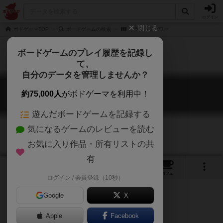
ログイン
閉じる
ボドゲーマTOP
ボードゲームの検索
ピラミッドパワー
ボードゲームのプレイ履歴を記録し
て、
自分のデータを管理しませんか？
ピラミッドパワー
約75,000人
がボドゲーマを利用中！
PYRAMID POWER
遊んだボードゲームを記録する
気になるゲームのレビューを読む
お気に入り作品・所有リストの共
有
1
10
トップ
画像
動画
レビュー
カフェ
ログイン / 会員登録（10秒）
Google
X
Apple
ご協力ください
Facebook