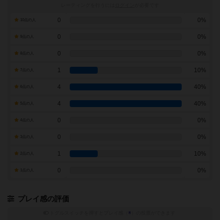
レーティングを行うには
ログイン
が必要です
0
0%
10点の人
0
0%
9点の人
0
0%
8点の人
1
10%
7点の人
4
40%
6点の人
4
40%
5点の人
0
0%
4点の人
0
0%
3点の人
1
10%
2点の人
0
0%
1点の人
プレイ感の評価
トグルスイッチを押すとプレイ感（
※
）の投票ができます