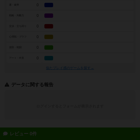
0
運・確率
0
戦略・判断力
0
交渉・立ち回り
0
心理戦・ブラフ
0
攻防・戦闘
0
アート・外見
似たプレイ感のゲームを探す→
データに関する報告
ログインするとフォームが表示されます
レビュー 0件