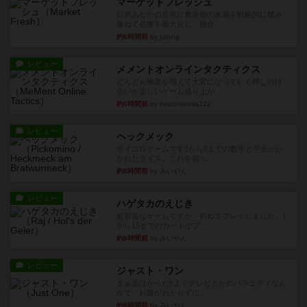
マーケットフレッシュ
目的あなたの店先に農産物の木箱を戦略的に積み
重ねて在庫を最大化し、競合...
約6時間前
by jurong
レビュー
メメントオンラインタクティクス
どんどん物量が増えて大変になっていく押し付け
合いが楽しいゲーム盛り上が...
約6時間前
by nekomanma222
レビュー
ヘックメック
サイコロゲームです1から5までの数字と芋虫がか
かれたダイス。これを振っ...
約8時間前
by みいやん
レビュー
ハゲタカのえじき
超有名なゲームですが、初めてプレイしました。1
から15までのカードがプ...
約8時間前
by みいやん
レビュー
ジャスト・ワン
まぁ面白かった‼️よくテレビとかのバラエティなん
かで、お題がわからずに...
約8時間前
by みいやん