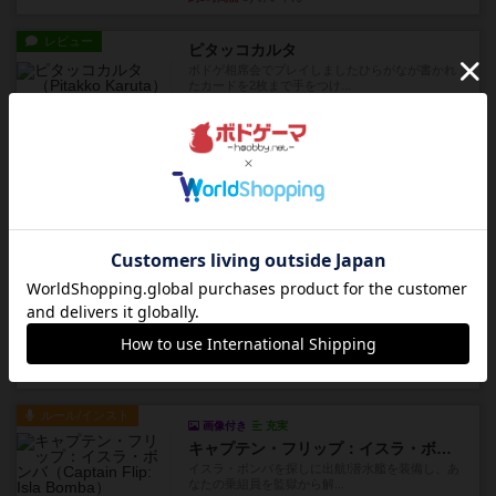
レビュー
ピタッコカルタ
ボドゲ相席会でプレイしましたひらがなが書かれ
たカードを2枚まで手をつけ...
約8時間前
by みいやん
ルール/インスト
画像付き
充実
ノームズ・アット・ナイト
ベネボレンス女王は、忠実な臣民を称えるための
祝宴を開こうとしています。...
約9時間前
by jurong
レビュー
画像付き
充実
フラットアイアン
1~2人に限定された、エンジンビルド系のシステ
ム選んだ企業ボードに街で...
約9時間前
by あくり
ルール/インスト
画像付き
充実
キャプテン・フリップ：イスラ・ボンバ
イスラ・ボンバを探しに出航!潜水艦を装備し、あ
なたの乗組員を監獄から解...