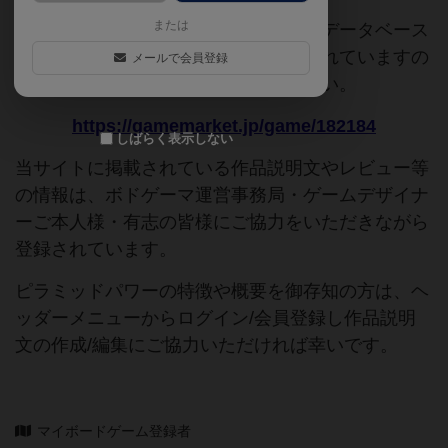
または
このページは情報が不足しています。データベース
追加申請時に以下の参考URLが入力されていますの
メールで会員登録
で、よろしければこちらもご覧ください。
https://gamemarket.jp/game/182184
しばらく表示しない
当サイトに掲載されている作品説明文やレビュー等
の情報は、ボドゲーマ運営事務局・ゲームデザイナ
ーご本人様・有志の皆様にご協力をいただきながら
登録されています。
ピラミッドパワーの特徴や概要を御存知の方は、ヘ
ッダーメニューからログイン/会員登録し作品説明
文の作成/編集にご協力いただければ幸いです。
マイボードゲーム登録者