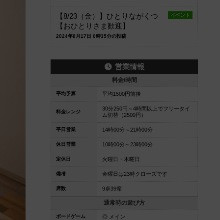
【8/23（金）】ひとりながくつ
イベント
【おひとりさま歓迎】
2024年8月17日 0時35分の投稿
営業情報
料金/時間
平均予算
平均1500円前後
30分250円～4時間以上でフリータイ
料金レンジ
ム切替（2500円）
平日営業
14時00分～21時00分
休日営業
10時00分～23時00分
定休日
火曜日・木曜日
備考
金曜日は23時クローズです
席数
9卓39席
通常時の遊び方
ボードゲーム
◎ メイン