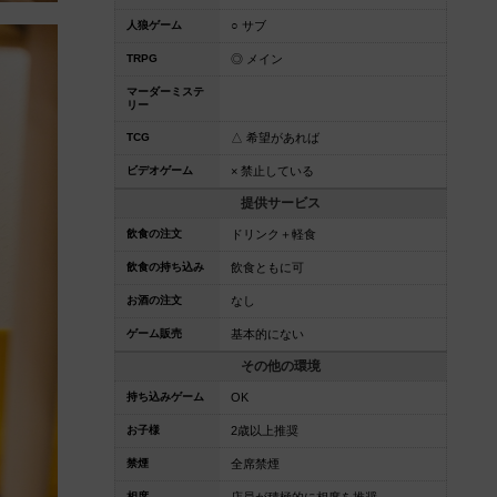
人狼ゲーム
○ サブ
TRPG
◎ メイン
マーダーミステ
リー
TCG
△ 希望があれば
ビデオゲーム
× 禁止している
提供サービス
飲食の注文
ドリンク＋軽食
飲食の持ち込み
飲食ともに可
お酒の注文
なし
ゲーム販売
基本的にない
その他の環境
持ち込みゲーム
OK
お子様
2歳以上推奨
禁煙
全席禁煙
相席