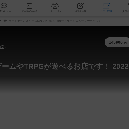
索
新着レビュー
ボードゲーム会
コミュニティ
掲示板一覧
カ
ボードゲームスペースNAGAKUTSU（ボードゲームスペースナガクツ）
145600
PV
地図
）
ムやTRPGが遊べるお店です！ 2022