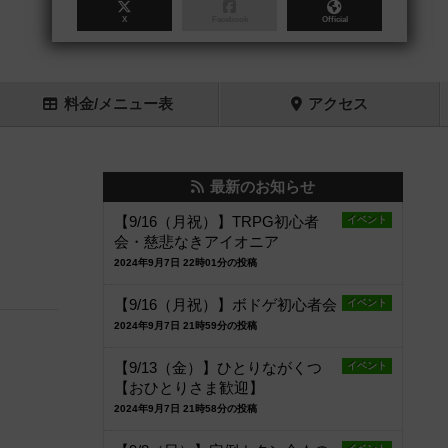
X
Facebook
Official
料金
/メニュー
表
アクセス
最新のお知らせ
【9/16（月祝）】TRPG初心者
イベント
会・慈悲なきアイオニア
2024年9月7日 22時01分の投稿
【9/16（月祝）】ボドゲ初心者会
イベント
2024年9月7日 21時59分の投稿
【9/13（金）】ひとりながくつ
イベント
【おひとりさま歓迎】
2024年9月7日 21時58分の投稿