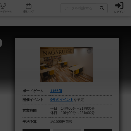
ログイン
フェ/店舗
人気ボードゲーム
通販ストア
ボードゲーム
1165個
開催イベント
0件のイベント
を予定
平日：14時00分～21時00分
営業時間
休日：10時00分～23時00分
平均予算
約1500円前後