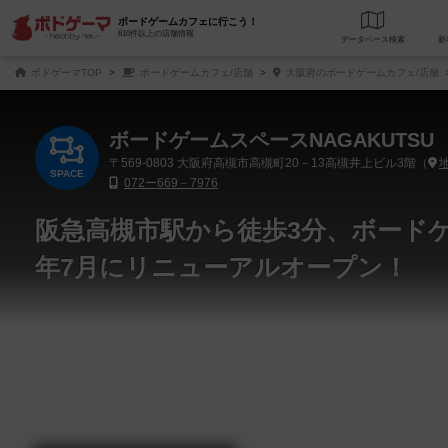
ボードゲームカフェに行こう！
610件以上の店舗情報
データベース
検
ボドゲーマTOP
ボードゲームカフェ/店舗
大阪府のボードゲームカフェ/店舗
ボードゲームスペースNAGAKUTSU
〒569-0803
大阪府高槻市高槻町20－13高槻井上ビル3階（
SPACE
072ー669－7976
阪急高槻市駅から徒歩3分、ボードゲー
年7月にリニューアルオープン！