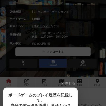
店舗種別
郡山市のボードゲームカフェ
ボードゲーム
519個
開催イベント
0件のイベント
を予定
平日：13時00分～22時00分
営業時間
休日：11時00分～20時00分
平均予算
約2,000円前後
フォローする
X
Facebook
Official
閉じる
トップ
ブログ
イベント
ゲーム
一覧
料金
表
アクセス
１１月の予定とイベントと
最新情報
ボードゲームのプレイ履歴を記録し
て、
自分のデータを管理しませんか？
休憩からボードゲームをプレイするまで自由に使えゆった