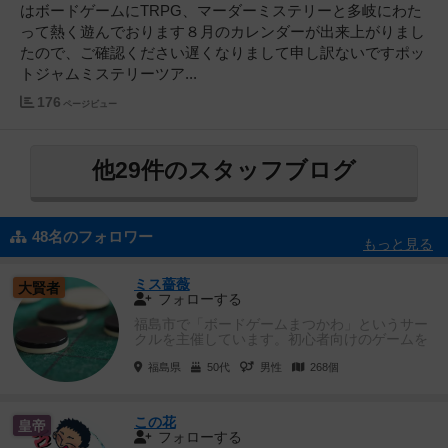
はボードゲームにTRPG、マーダーミステリーと多岐にわた
って熱く遊んでおります８月のカレンダーが出来上がりまし
たので、ご確認ください遅くなりまして申し訳ないですポッ
トジャムミステリーツア...
176
ページビュー
他29件のスタッフブログ
48名のフォロワー
もっと見る
ミス薔薇
大賢者
フォローする
福島市で「ボードゲームまつかわ」というサー
クルを主催しています。初心者向けのゲームを
中心に松川学習センターで月１の...
福島県
50代
男性
268個
この花
皇帝
フォローする