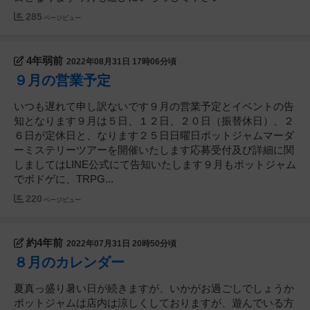
285
ページビュー
4年弱前
2022年08月31日 17時06分頃
９月の営業予定
いつも遅れて申し訳ないです９月の営業予定とイベントの告
知となります９月は５日、１２日、２０日（振替休日）、２
６日が定休日と、なります２５日日曜日ポットジャムマーダ
ーミステリーツアーを開催いたします応募受付及び詳細に関
しましてはLINE公式にて告知いたします９月もポットジャム
でボドゲに、TRPG...
220
ページビュー
約4年前
2022年07月31日 20時50分頃
８月のカレンダー
夏真っ盛り暑い日が続きますが、いかがお過ごしでしょうか
ポットジャムは店内は涼しくしておりますが、遊んでいる方