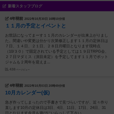
新着スタッフブログ
4年弱前
2022年10月30日 16時10分頃
１１月の予定とイベントと
お世話になってまーす１１月のカレンダーが出来上がりまし
た。間違いや変更は分かり次第修正します１１月の定休日は
７日、１４日、２１日、２８日月曜日となります現時点
（10/３０）で固定されている予定としては１９日TRPG会、
２７日マダミス（演目未定）を予定してます１１月でポット
ジャムも２周年を迎えま...
438
ページビュー
4年弱前
2022年10月03日 20時49分頃
10月カレンダー(仮)
急ぎ作ってしまったので手書きで見づらいですが、近々作り
直します10月の定休日は3日、4日、11日、17日、24日、31
日となります今月も遊びにいらっして下さい