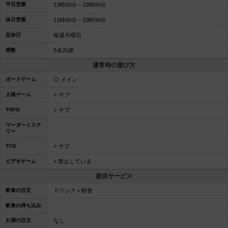
平日営業
13時00分～22時00分
休日営業
11時00分～20時00分
定休日
毎週月曜日
席数
5卓25席
通常時の遊び方
ボードゲーム
◎ メイン
人狼ゲーム
○ サブ
TRPG
○ サブ
マーダーミステ
リー
TCG
○ サブ
ビデオゲーム
× 禁止している
提供サービス
飲食の注文
ドリンク＋軽食
飲食の持ち込み
お酒の注文
なし