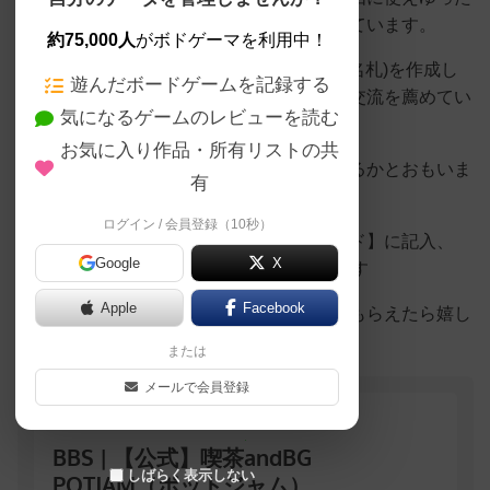
りとくつろぐこともできる喫茶店を目指しています。
約75,000人
がボドゲーマを利用中！
また、会員制(登録無料)による会員カード(名札)を作成し
遊んだボードゲームを記録する
ていただき相席の緩和化、会員様どうしの交流を薦めてい
気になるゲームのレビューを読む
ます
お気に入り作品・所有リストの共
おひとり様でご来店されても楽しく過ごせるかとおもいま
有
す
ログイン / 会員登録（10秒）
またお客様が少ない時等は【相席希望カード】に記入、
Google
X
SNSを活用し参加者を募集したりもしてます
Apple
Facebook
掲示板も専用サイトも有りますので使ってもらえたら嬉し
い限りです
または
メールで会員登録
しばらく表示しない