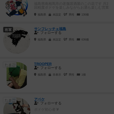
福島県南相馬市の老舗居酒屋のこの花です 月2
回程度ボドゲを楽しみながらお酒も楽しむ営業
してますのでお近くの方いら...
福島県
未設定
男性
130個
サンフレッチェ福島
将軍
フォローする
福島県
未設定
男性
636個
TROOPER
たまご
フォローする
福島県
非表示
男性
1個
アベケ
たまご
フォローする
ボドゲ初心者🔰