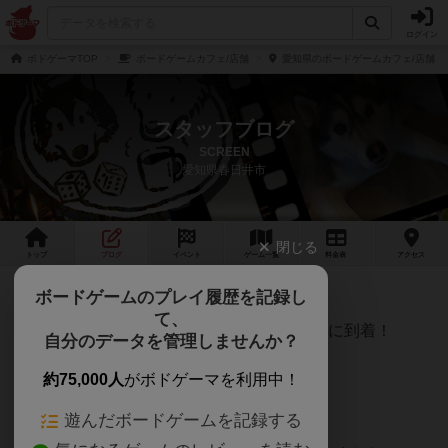
ログイン
ボドゲーマTOP
ボードゲームカフェ/店舗
愛知県のボードゲームカフェ/店舗
スタッフブログ
SCREEN
愛知県春日井市
閉じる
トップ
ブログ
イベント
ゲーム
一覧
料金
表
アクセス
海外からゲームが届きました🛩
ボードゲームのプレイ履歴を記録し
て、
色々あって1ヵ月ほど到着遅れましたが無事に到着！
自分のデータを管理しませんか？
約75,000人
がボドゲーマを利用中！
今回で3回目の海外便🛩
遊んだボードゲームを記録する