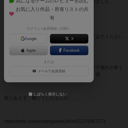
気になるゲームのレビューを読む
今回は166個のボドゲがSCREENにやって来ました。
お気に入り作品・所有リストの共
毎回ついつい頼み過ぎてしまってます💃
有
そんな訳で入荷リストをnoteに挙げました！
ログイン / 会員登録（10秒）
見づらいリストですが、興味がある方は見てみてください
Google
X
ね♫
Apple
Facebook
是非やりたいものがあれば御連絡下さい🐶
または
前からですが、日本語版があることのリサーチ漏れが多く
メールで会員登録
て『えぇ！』っとなることが多いです。。。笑
しばらく表示しない
取りあえず
、棚どうしたもんか。。。
https://note.com/screengames3/n/n421276867273