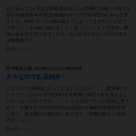
色々あって1ヵ月ほど到着遅れましたが無事に到着！今回で3
回目の海外便🛩今回は166個のボドゲがSCREENにやって来
ました。毎回ついつい頼み過ぎてしまってます💃そんな訳で
入荷リストをnoteに挙げました！見づらいリストですが、興
味がある方は見てみてくださいね♫是非やりたいものがあれ
ば御連絡下さ...
857
ページビュー
4年以上前
2021年11月29日 23時08分頃
久々なのでお店紹介！
かなり久々の投稿になってしまいましたが。。。愛知県のボ
ードゲームカフェSCREEN7月末無事に開店１年を迎えまし
た🐶（もう12月ですが。。。）そんな訳で久々の投稿と言う
訳で、今更ですがSCREENのお店紹介を💃■愛知県春日井市
と言う、名古屋のお隣の街にあります。JR勝川駅から徒歩
15分くらい、...
666
ページビュー