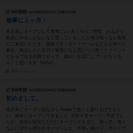
6年弱前
2020年08月28日 22時31分頃
無事に１ヶ月！
先月末にオープンして無事に1ヶ月！今のご時世、のんびり
気長にやるしかないなと思っていましたが毎日色々なお客様
にご来店いただき、感謝です！ボードゲームなどなど色々な
事を、教えいただき日々勉強だなと思いつつ色々とイベント
とかをできる範囲でやって、面白いお店にしていかなくち
ゃ！と思います SNSの...
441
ページビュー
約6年前
2020年08月04日 01時58分頃
初めまして。
先月末にオープン前ながらTwitterで色々と盛り上げてもら
い、無事にオープンできました 当初４月オープン予定でし
たが、状況が状況なだけにオープンできずに、数ヶ月。色々
な人に背中を押されオープンした、可愛い我が子。ボードゲ