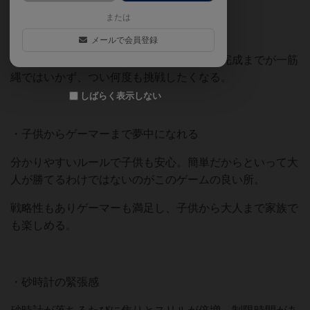
【おすすめ・魅力・良いポイント】
または
・シンプルなのに奥深いルール
メールで会員登録
ルールは簡単でブロックを積むだけ。でも完成までが一筋
縄ではいかず、つい何度も挑戦したくなる。
しばらく表示しない
・子供からゲーマーまで夢中になれる
分かりやすいルールで子供も安心。簡単だからといって大
人が勝てるわけではないのがこのゲームの良い所。
戦略性もありゲーマーも満足し、子供から大人まで家族で
も楽しめる。
・砂時計の緊張感