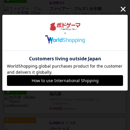
レビュー
画像付き
ファイアー・ブルズ / 火牛陣
火牛を引き連れて敵を殲滅させる。縦か斜めで前2
列まで攻撃できるが、自分...
約3時間前
by うらまこ
レビュー
フリップ７
カードをめくるかパスをするかを決めてパスした
時のカード数字が得点になる...
約3時間前
by mob567
レビュー
コンセプト
親のプレイヤーがお題を決めて限られたヒントの
中から他のプレイヤーに当て...
約3時間前
by mob567
レビュー
海兵隊
1988年にVictory Gamesが出版した
『Leathernec...
約3時間前
by Chaco
ルール/インスト
画像付き
充実
パーミッド