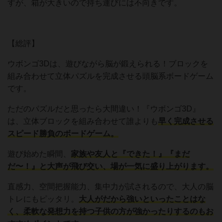
すが、箱が大きいので持ち運びには不向きです。
【総評】
ウボンゴ3Dは、遊びながら脳が鍛えられる！ブロックを
組み合わせて立体パズルを完成させる頭脳系ボードゲーム
です。
ただのパズルだと思ったら大間違い！『ウボンゴ3D』
は、立体ブロックを組み合わせて誰よりも
早く完成させる
スピード勝負のボードゲーム。
遊び始めた瞬間、
家族や友人と『できた！』『まだ
だ〜！』と大声が飛び交い、場が一気に盛り上がります。
直感力、空間把握能力、集中力が試されるので、大人の脳
トレにもピッタリ。
大人がだから強いといったことはな
く、柔軟な発想力を持つ子供の方が強かったりするのもお