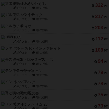
無限まちがいさがし
322
PT
紹介文あり
2件の投稿
ガルフストライク
217
PT
紹介文あり
1件の投稿
クルティボ
203
PT
紹介文なし
1件の投稿
1809
112
PT
紹介文あり
1件の投稿
ファースト・イン・フライト
108
PT
紹介文あり
3件の投稿
モズビ－ズ・レイダ－ズ
94
PT
紹介文あり
1件の投稿
テンプテーション
79
PT
紹介文なし
2件の投稿
インドネシア
78
PT
紹介文あり
2件の投稿
宵と暁の呪文書
75
PT
紹介文あり
8件の投稿
リスボン・トラム 28
73
PT
紹介文あり
9件の投稿