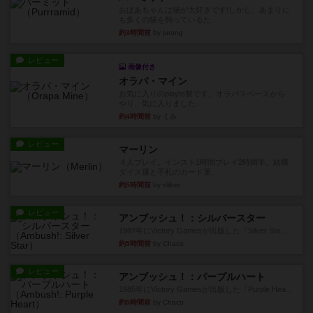
おばあちゃんは猫が大好きです!しかし、あまりに
も多くの猫を飼っているた...
約3時間前
by jurong
レビュー
画像付き
オラパ・マイン
お気に入りのplayte製です。オラパスペースから
やり、気に入りました...
約4時間前
by くみ
レビュー
マーリン
４人プレイ。インスト1時間プレイ2時間半。結構
ダイス運と手札のカード運...
約5時間前
by oliber
レビュー
アンブッシュ！：シルバースター
1987年にVictory Gamesが出版した『Silver Sta...
約5時間前
by Chaco
レビュー
アンブッシュ！：パープルハート
1985年にVictory Gamesが出版した『Purple Hea...
約5時間前
by Chaco