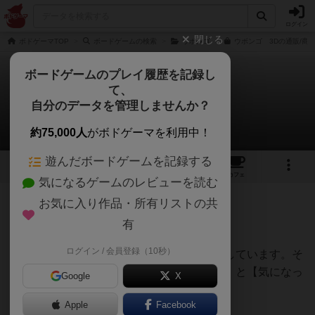
ログイン
閉じる
ボドゲーマTOP
ボードゲームの検索
ウボンゴ
ウボンゴ 3Dの通販/商
ボードゲームのプレイ履歴を記録し
て、
ウボンゴ3D
自分のデータを管理しませんか？
てうさんのレビュー
約75,000人
がボドゲーマを利用中！
遊んだボードゲームを記録する
14
3
34
235
トップ
画像
動画
レビュー
カフェ
気になるゲームのレビューを読む
お気に入り作品・所有リストの共
180名
5名
0
12ヶ月前
有
ログイン / 会員登録（10秒）
様々なボードゲームのレビュー記事を掲載しています。そ
の中から【おすすめ・魅力・良いポイント】と【気になっ
Google
X
た点】をまとめました。
Apple
Facebook