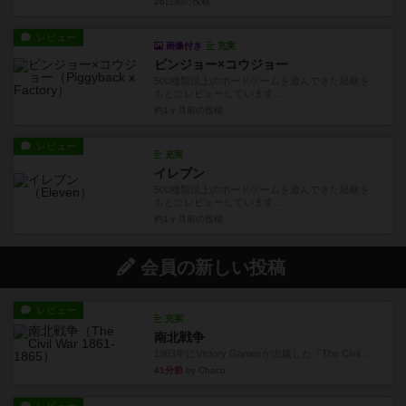
26日前
の投稿
レビュー
画像付き
充実
ビンジョー×コウジョー
500種類以上のボードゲームを遊んできた経験を
もとにレビューしています...
約1ヶ月前
の投稿
レビュー
充実
イレブン
500種類以上のボードゲームを遊んできた経験を
もとにレビューしています...
約1ヶ月前
の投稿
会員の新しい投稿
レビュー
充実
南北戦争
1983年にVictory Gamesが出版した『The Civil ...
41分前
by Chaco