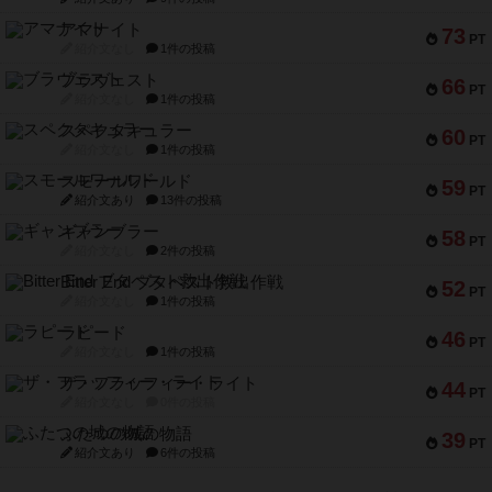
アマナイト
73
PT
紹介文なし
1件の投稿
ブラヴェスト
66
PT
紹介文なし
1件の投稿
スペクタキュラー
60
PT
紹介文なし
1件の投稿
スモールワールド
59
PT
紹介文あり
13件の投稿
ギャンブラー
58
PT
紹介文なし
2件の投稿
Bitter End ブタペスト救出作戦
52
PT
紹介文なし
1件の投稿
ラピード
46
PT
紹介文なし
1件の投稿
ザ・フラッフィー・ライト
44
PT
紹介文なし
0件の投稿
ふたつの城の物語
39
PT
紹介文あり
6件の投稿