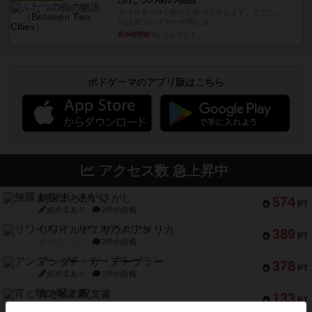
タイルを4×4で並べて街づくりします。ただし、
街は各プレイヤーの間にあ...
約9時間前
by ジェイとと
ボドゲーマのアプリ版はこちら
アクセス数 急上昇中
無限まちがいさがし
574
PT
紹介文あり
2件の投稿
リワイルド：サウスアメリカ
389
PT
紹介文なし
2件の投稿
アンダー・ザ・テーブラー
378
PT
紹介文あり
1件の投稿
宵と暁の呪文書
133
PT
紹介文あり
8件の投稿