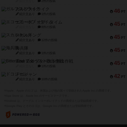
紹介文なし
2件の投稿
ガルフストライク
46
PT
紹介文あり
1件の投稿
エコーズ・オブ・タイム
45
PT
紹介文なし
8件の投稿
スカルキング
45
PT
紹介文あり
12件の投稿
海兵隊
45
PT
紹介文あり
1件の投稿
Bitter End ブタペスト救出作戦
45
PT
紹介文なし
1件の投稿
ドコジャン
42
PT
紹介文あり
10件の投稿
※Apple、Apple のロゴ は、米国および他の国々で登録されたApple Inc.の商標です。
※App Store は、Apple Inc.のサービスマークです。
※Android は、グーグル インコーポレイテッドの商標または登録商標です。
※Google Play とそのロゴは、Google Inc.の商標または登録商標です。