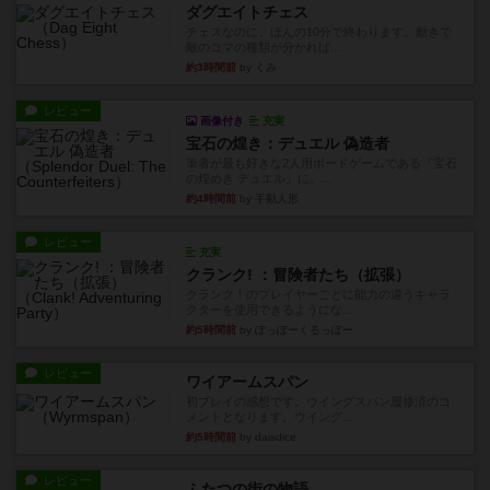
ダグエイトチェス
チェスなのに、ほんの10分で終わります。動きで
敵のコマの種類が分かれば...
約3時間前
by くみ
レビュー
画像付き
充実
宝石の煌き：デュエル 偽造者
筆者が最も好きな2人用ボードゲームである『宝石
の煌めき デュエル』に、...
約4時間前
by 手動人形
レビュー
充実
クランク! ：冒険者たち（拡張）
クランク！のプレイヤーごとに能力の違うキャラ
クターを使用できるようにな...
約5時間前
by ぽっぽーくるっぽー
レビュー
ワイアームスパン
初プレイの感想です。ウイングスパン履修済のコ
メントとなります。ウイング...
約5時間前
by daisdice
レビュー
ふたつの街の物語