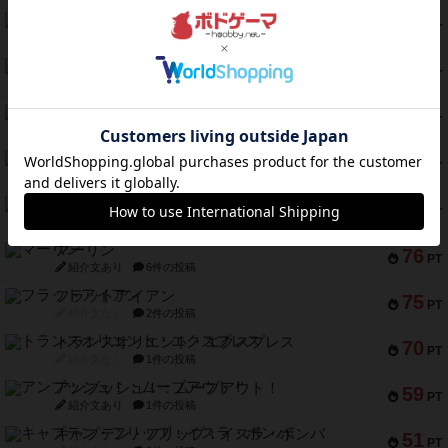
セミファイナル ～お前はまだ生きている～
103
PT
紹介文あり
1件の投稿
ワン・トゥ・ファイブ
97
PT
紹介文あり
1件の投稿
南北戦争
91
PT
紹介文あり
1件の投稿
ふたつの城の物語
91
PT
紹介文あり
6件の投稿
ノームズ・アット・ナイト
88
PT
紹介文なし
1件の投稿
マーリン
76
PT
紹介文あり
6件の投稿
フラットアイアン
75
PT
紹介文なし
2件の投稿
トランスオリエント・エクスプレス
70
PT
紹介文なし
1件の投稿
アンブッシュ！：ムーブアウト！
59
PT
紹介文あり
1件の投稿
キャプテン・フリップ：イスラ・ボンバ
51
PT