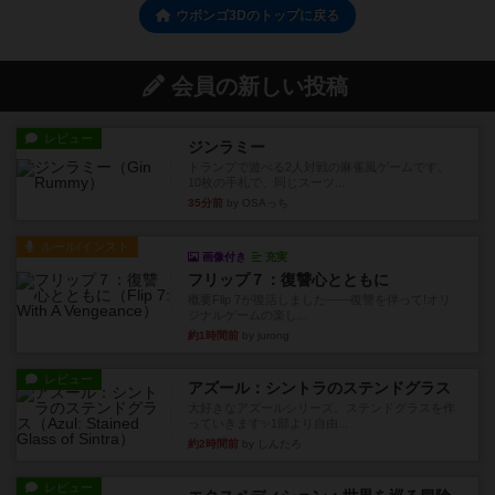
ウボンゴ3Dのトップに戻る
会員の新しい投稿
レビュー
ジンラミー
トランプで遊べる2人対戦の麻雀風ゲームです。
10枚の手札で、同じスーツ...
35分前
by OSAっち
ルール/インスト
画像付き
充実
フリップ７：復讐心とともに
概要Flip 7が復活しました――復讐を伴って!オリ
ジナルゲームの楽し...
約1時間前
by jurong
レビュー
アズール：シントラのステンドグラス
大好きなアズールシリーズ。ステンドグラスを作
っていきます✨1部より自由...
約2時間前
by しんたろ
レビュー