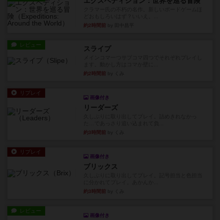
エクスペディション：世界を巡る冒険
クラマー氏の不朽の名作。新しいボードゲームほ
どおもしろいはず？いいえ。...
約2時間前
by 田中昌平
レビュー
スライプ
メインコマ一つサブコマ四つでそれぞれプレイし
ます。動かし方はコマか壁に...
約2時間前
by くみ
リプレイ
画像付き
リーダーズ
久しぶりに取り出してプレイ。詰めきれなかっ
た…であっさり追い込まれて負...
約3時間前
by くみ
リプレイ
画像付き
ブリックス
久しぶりに取り出してプレイ。記号担当と色担当
に分かれてプレイ。あかんか...
約3時間前
by くみ
レビュー
画像付き