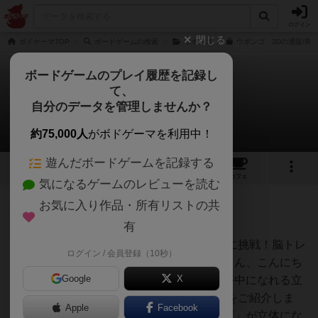
ログイン
閉じる
ボドゲーマTOP
ボードゲームの検索
ウボンゴ
ウボンゴ 3Dの通販/商
ボードゲームのプレイ履歴を記録し
て、
ウボンゴ3D
自分のデータを管理しませんか？
4件のルール/インスト
約75,000人
がボドゲーマを利用中！
遊んだボードゲームを記録する
14
3
34
235
トップ
画像
動画
レビュー
カフェ
気になるゲームのレビューを読む
お気に入り作品・所有リストの共
神
57名
0名
0
充実
有
ウボンゴ3D：立体パズルの極限に挑戦！脳トレ
ログイン / 会員登録（10秒）
Jampopoノ
にも最適な知育ボードゲーム皆さん、こんにち
ブ
Google
X
は！今日は大人から子どもまで夢中になれる立
体パズルゲーム「ウボンゴ3D」をご紹介しま
Apple
Facebook
す。人気パズルゲーム「ウボンゴ」が立体にな