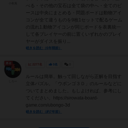
小夜風
べる・その他の宝石は全て袋の中へ・全てのピ
ースは中央にまとめる・問題ボードは動物アイ
コンが全て違うものを9枚1セットで配るゲーム
の流れ1.動物アイコンが同じボードを表裏統一
して各プレイヤーの前に置くいずれかのプレイ
ヤーがダイスを振り...
続きを読む（6年弱前）
勇者
2277名
0名
0
ルールは簡単。触って回しながら正解を目指す
しろー
立体パズル。「ウボンゴ３Ｄ」のルールなどに
ついてまとめました。もしよければ、参考にし
てください。https://sirowata-board-
game.com/ubongo-3d
続きを読む（約7年前）