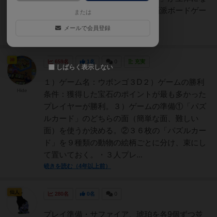
って難易度が跳ね上がった、頭脳派ボードゲー
または
ムの決定版です！ウボ...
メールで会員登録
続きを読む（1年以上前）
神
659名
1名
0
充実
しばらく表示しない
１）ゲーム名：ウボンゴ３D２）ゲームの勝利
Hide
条件：獲得した宝石のポイントが最も多かった
プレイヤーが勝利。３）ゲームの準備①「パズ
ルカード」のどちらの面（簡単な面、難しい
面）を使うか決める。②３６枚の「パズルカー
ド」を９種類の動物の絵柄ごとに分け、束にし
て置いておく。・３人プレ...
続きを読む（4年以上前）
仙人
280名
0名
0
プレイ準備・サファイア、琥珀を各9個ずつ並