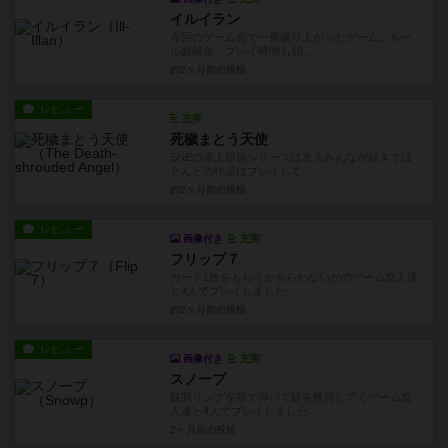
イルイラン
今回のゲーム会で一番盛り上がったゲーム。ルー
ル超簡単、プレイ時間も10...
約2ヶ月前
の投稿
レビュー
充実
死穢まとう天使
SNEの卓上探偵シリーズは友人みんなが好きでほ
とんどの作品はプレイして...
約2ヶ月前
の投稿
レビュー
画像付き
充実
フリップ７
カード1枚をもらうかもらわないかのゲーム友人達
と4人でプレイしました。...
約2ヶ月前
の投稿
レビュー
画像付き
充実
スノープ
鉄製リングを指で弾いて鈴を獲得してくゲーム友
人達と4人でプレイしました...
2ヶ月前
の投稿