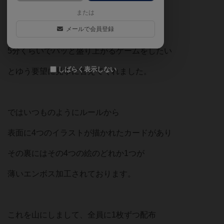
または
メールで会員登録
友人1人が帰る時間になり、その前に
5分くらいでパッと盛り上がるゲームをしたい
しばらく表示しない
とゆう要望に見事に答えてくれました。
ではいつものようにルールから
表面に4つのイラストが描かれたカードがあり
その裏にはその4つの絵のどれか1つが
薄いエンボス加工されております。
これを山にしまして、全員に1枚ずつ配布