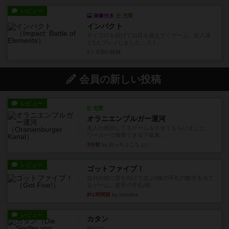
レビュー
画像付き
充実
インパクト
サイコロを投げて出目を揃えてくゲーム。友人達
と5人プレイしました。スト...
2ヶ月前
の投稿
会員の新しい投稿
レビュー
充実
オラニエンブルガー運河
友人の所持してるゲームをさせてもらいました。
ワーカーで獲得できる下級素...
3分前
by おっちょこちょい
レビュー
ゴットファイブ！
自分の前に背を向けて並ぶ5枚の手札の数字を当て
るゲーム。相手の手札/場...
約1時間前
by daisdice
レビュー
カタン
神ゲー