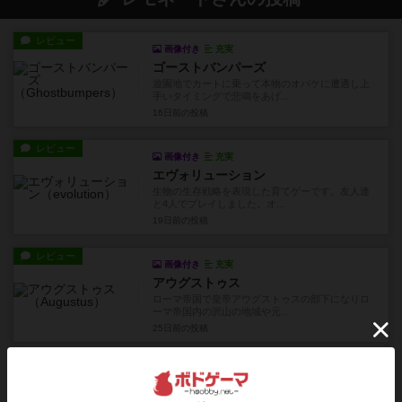
レビュー
画像付き
充実
ゴーストバンパーズ
遊園地でカートに乗って本物のオバケに遭遇し上
手いタイミングで悲鳴をあげ...
16日前
の投稿
レビュー
画像付き
充実
エヴォリューション
生物の生存戦略を表現した育てゲーです。友人達
と4人でプレイしました。オ...
19日前
の投稿
レビュー
画像付き
充実
アウグストゥス
ローマ帝国で皇帝アウグストゥスの部下になりロ
ーマ帝国内の沢山の地域や元...
25日前
の投稿
レビュー
画像付き
充実
ノームの村 / シュッテルス