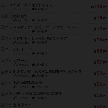
エコーズ・オブ・タイム
118
PT
紹介文なし
8件の投稿
南北戦争
79
PT
紹介文あり
1件の投稿
キャプテン・フリップ：イスラ・ボンバ
72
PT
紹介文なし
2件の投稿
メメントオンラインタクティクス
70
PT
紹介文あり
4件の投稿
パーミッド
68
PT
紹介文なし
1件の投稿
クリーグ
57
PT
紹介文あり
1件の投稿
セミファイナル ～お前はまだ生きている～
53
PT
紹介文あり
1件の投稿
ふたつの街の物語
52
PT
紹介文あり
18件の投稿
クランク! ：冒険者たち（拡張）
50
PT
紹介文あり
4件の投稿
とうほうの！
42
PT