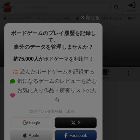
ログイン
閉じる
ボドゲーマTOP
ボードゲームの検索
タッチイットの通販/商品詳細
作品
ボードゲームのプレイ履歴を記録し
て、
タッチイット
自分のデータを管理しませんか？
レモネードさんのレビュー
約75,000人
がボドゲーマを利用中！
遊んだボードゲームを記録する
2
2
27
トップ
画像
動画
レビュー
カフェ
気になるゲームのレビューを読む
お気に入り作品・所有リストの共
150名
1名
0
2ヶ月前
有
レーティングが非公開に設定されたユーザー
ログイン / 会員登録（10秒）
カード裏の絵を指の感触だけで当てるゲーム
Google
X
友人達と5人でプレイしました。
Apple
Facebook