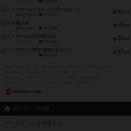
紹介文なし
1件の投稿
スターマイン・ラミー ポケット
42
PT
紹介文あり
2件の投稿
海兵隊
39
PT
紹介文あり
1件の投稿
スーパーストア3000
39
PT
紹介文なし
1件の投稿
フリップ７：復讐心とともに
37
PT
紹介文なし
2件の投稿
※Apple、Apple のロゴ は、米国および他の国々で登録されたApple Inc.の商標です。
※App Store は、Apple Inc.のサービスマークです。
※Android は、グーグル インコーポレイテッドの商標または登録商標です。
※Google Play とそのロゴは、Google Inc.の商標または登録商標です。
ボドゲーマTOP
ボードゲームを検索する