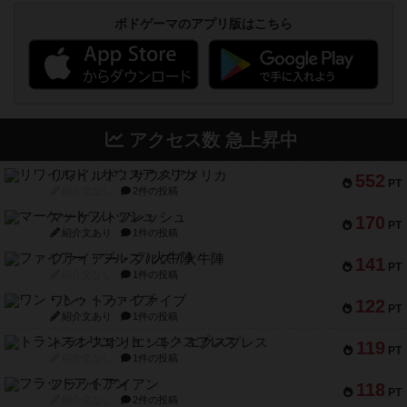
ボドゲーマのアプリ版はこちら
アクセス数 急上昇中
リワイルド：サウスアメリカ
552
PT
紹介文なし
2件の投稿
マーケットフレッシュ
170
PT
紹介文あり
1件の投稿
ファイアー・ブルズ / 火牛陣
141
PT
紹介文なし
1件の投稿
ワン・トゥ・ファイブ
122
PT
紹介文あり
1件の投稿
トランスオリエント・エクスプレス
119
PT
紹介文なし
1件の投稿
フラットアイアン
118
PT
紹介文なし
2件の投稿