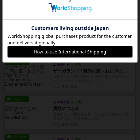
お菓子なんかを袋からいい感じの量で皿に盛るそ
んな状況、日常生活にはある...
約1ヶ月前
の投稿
レビュー
画像付き
充実
カッパ兄弟！
カッパの皿に水を垂らしてこぼれないようにふる
まうゲーム友人たちと5人で...
約1ヶ月前
の投稿
レビュー
画像付き
充実
ザーガランド / 魅惑の森～おとぎの国の宝さがし
長靴をはいた猫の長靴とか裸の王様の王冠とかシ
ンデレラのガラスの靴とかそ...
約1ヶ月前
の投稿
レビュー
画像付き
充実
貴族のつとめ
貴族になって骨董品のオークションに参加して骨
董品を展示し泥棒を雇いお金...
約1ヶ月前
の投稿
レビュー
画像付き
充実