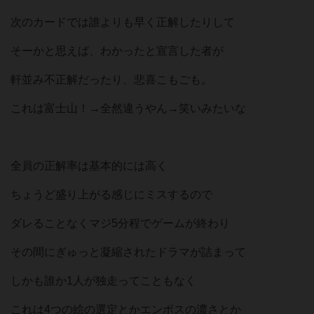
次のカードでは誰よりも早く正解したりして
そーかと思えば、わかったと宣言した者が
軒並み不正解だったり、悲喜こもごも。
これは富士山！→全然違うやん→笑いみたいな
全員の正解率は基本的には高く
ちょうど盛り上がる感じにミスするので
ダレることなくマジ5分程でゲームが終わり
その間にぎゅっと凝縮されたドラマが詰まって
しかも誰か1人が独走ってこともなく
これは4つの絵の選定とかエンボスの濃さとか