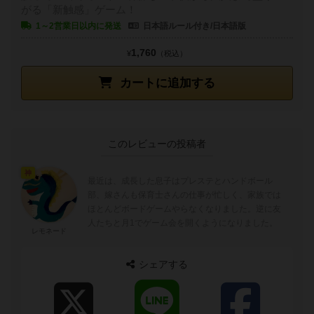
がる「新触感」ゲーム！
1～2営業日以内に発送
日本語ルール付き/日本語版
1,760
¥
（税込）
カートに追加する
このレビューの投稿者
神
最近は、成長した息子はプレステとハンドボール
部、嫁さんも保育士さんの仕事が忙しく、家族では
ほとんどボードゲームやらなくなりました。逆に友
人たちと月1でゲーム会を開くようになりました。
レモネード
シェアする