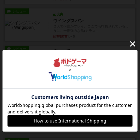
レビュー
充実
ウイングスパン
２人で何度かプレイ。ここでも指摘されているよ
うに、一部強力な鳥(カラス...
約5時間前
by S
レビュー
街コロ通
街コロとの違いは初めから二つサイコロを振れる
など、少しの違いはあるけれ...
約10時間前
by くみ
戦略やコツ
ニューオールド
ゲーム終了時に、「オールドカードとニューカー
ドのどちらもある」 状態に...
約11時間前
by オグランド（Oguland）
レビュー
ニューオールド
ボードゲームを1,000個以上持っているユーザー視
点で良かった点と悪か...
約11時間前
by オグランド（Oguland）