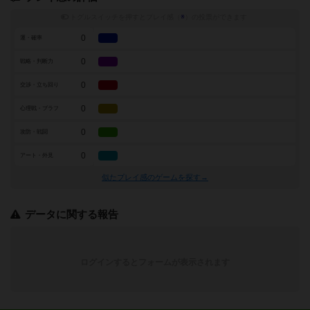
トグルスイッチを押すとプレイ感（
※
）の投票ができます
0
運・確率
0
戦略・判断力
0
交渉・立ち回り
0
心理戦・ブラフ
0
攻防・戦闘
0
アート・外見
似たプレイ感のゲームを探す→
データに関する報告
ログインするとフォームが表示されます