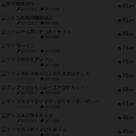
南北戦争
91
PT
紹介文あり
1件の投稿
ふたつの城の物語
91
PT
紹介文あり
6件の投稿
ノームズ・アット・ナイト
88
PT
紹介文なし
1件の投稿
マーリン
76
PT
紹介文あり
6件の投稿
フラットアイアン
75
PT
紹介文なし
2件の投稿
トランスオリエント・エクスプレス
70
PT
紹介文なし
1件の投稿
アンブッシュ！：ムーブアウト！
59
PT
紹介文あり
1件の投稿
キャプテン・フリップ：イスラ・ボンバ
51
PT
紹介文なし
2件の投稿
ガルフストライク
46
PT
紹介文あり
1件の投稿
エコーズ・オブ・タイム
45
PT
紹介文なし
8件の投稿