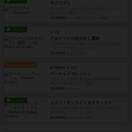
レビュー
デクリプト
プレイ感がしっかりしてるから、超ボードゲーム
やったなって感じ。パーティ...
約12時間前
by ヒロ(新！ボードゲーム家族)
レビュー
充実
アルナックの失われし遺跡
アナログ対人プレイ数回。クニツィア先生の名作
「エルドラドを探して」にあ...
約14時間前
by おーちゃん
ルール/インスト
画像付き
充実
マーケットフレッシュ
目的あなたの店先に農産物の木箱を戦略的に積み
重ねて在庫を最大化し、競合...
約19時間前
by jurong
レビュー
メメントオンラインタクティクス
どんどん物量が増えて大変になっていく押し付け
合いが楽しいゲーム盛り上が...
約19時間前
by nekomanma222