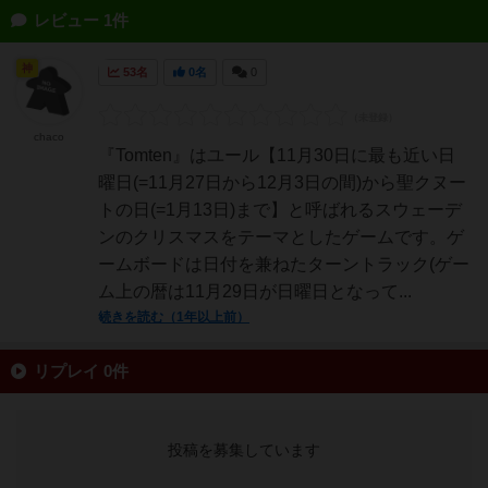
レビュー 1件
神
53名
0名
0
chaco
『Tomten』はユール【11月30日に最も近い日
曜日(=11月27日から12月3日の間)から聖クヌー
トの日(=1月13日)まで】と呼ばれるスウェーデ
ンのクリスマスをテーマとしたゲームです。ゲ
ームボードは日付を兼ねたターントラック(ゲー
ム上の暦は11月29日が日曜日となって...
続きを読む（1年以上前）
リプレイ 0件
投稿を募集しています