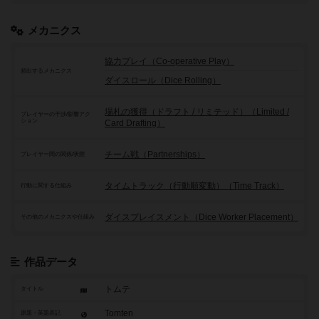
メカニクス
協力プレイ（Co-operative Play）
頻出するメカニクス
ダイスロール（Dice Rolling）
場札の獲得（ドラフト / リミテッド）（Limited /
プレイヤーの干渉/影響アク
ション
Card Drafting）
チーム戦（Partnerships）
プレイヤー間の関係/状態
タイムトラック（行動順変動）（Time Track）
行動に関する仕組み
ダイスプレイスメント（Dice Worker Placement）
その他のメカニクスや仕組み
作品データ
トムテ
タイトル
Tomten
原題・英題表記