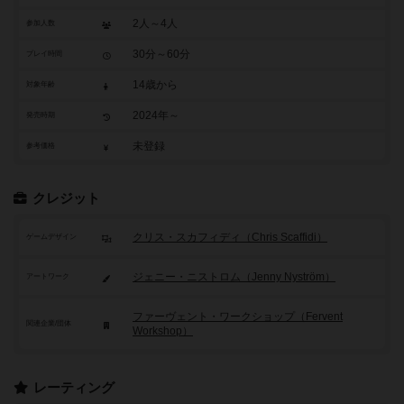
2人～4人
参加人数
30分～60分
プレイ時間
14歳から
対象年齢
2024年～
発売時期
未登録
参考価格
クレジット
クリス・スカフィディ（Chris Scaffidi）
ゲームデザイン
ジェニー・ニストロム（Jenny Nyström）
アートワーク
ファーヴェント・ワークショップ（Fervent
関連企業/団体
Workshop）
レーティング