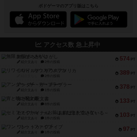
ボドゲーマのアプリ版はこちら
アクセス数 急上昇中
無限まちがいさがし
574
PT
紹介文あり
2件の投稿
リワイルド：サウスアメリカ
389
PT
紹介文なし
2件の投稿
アンダー・ザ・テーブラー
378
PT
紹介文あり
1件の投稿
宵と暁の呪文書
133
PT
紹介文あり
8件の投稿
セミファイナル ～お前はまだ生きている～
103
PT
紹介文あり
1件の投稿
ワン・トゥ・ファイブ
97
PT
紹介文あり
1件の投稿