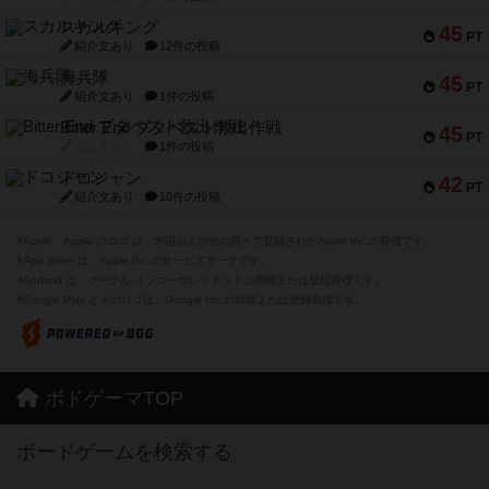
スカルキング
45
PT
紹介文あり
12件の投稿
海兵隊
45
PT
紹介文あり
1件の投稿
Bitter End ブタペスト救出作戦
45
PT
紹介文なし
1件の投稿
ドコジャン
42
PT
紹介文あり
10件の投稿
※Apple、Apple のロゴ は、米国および他の国々で登録されたApple Inc.の商標です。
※App Store は、Apple Inc.のサービスマークです。
※Android は、グーグル インコーポレイテッドの商標または登録商標です。
※Google Play とそのロゴは、Google Inc.の商標または登録商標です。
ボドゲーマTOP
ボードゲームを検索する