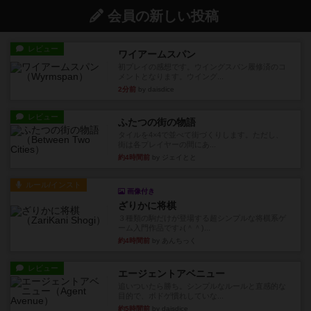
会員の新しい投稿
レビュー
ワイアームスパン
初プレイの感想です。ウイングスパン履修済のコ
メントとなります。ウイング...
2分前
by daisdice
レビュー
ふたつの街の物語
タイルを4×4で並べて街づくりします。ただし、
街は各プレイヤーの間にあ...
約4時間前
by ジェイとと
ルール/インスト
画像付き
ざりかに将棋
３種類の駒だけが登場する超シンプルな将棋系ゲ
ーム入門作品です♪(＾＾)...
約4時間前
by あんちっく
レビュー
エージェントアベニュー
追いついたら勝ち。シンプルなルールと直感的な
目的で、ボドゲ慣れしていな...
約5時間前
by daisdice