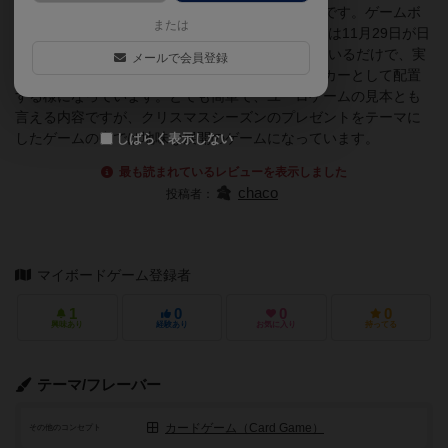
スウェーデンのクリスマスをテーマとしたゲームです。ゲームボ
または
ードは日付を兼ねたターントラック(ゲーム上の暦は11月29日が日
曜日となっています)の周囲が得点記録欄になっているだけで、実
メールで会員登録
際のプレイは入手したカード上に、ダイスをワーカーとして配置
する様になっています。とても簡単で、ユーロゲームの見本とも
言える内容ですが、クリスマスシーズンのプレゼントをテーマに
したゲームの中では地味な展開のゲームになっています。
しばらく表示しない
最も読まれているレビューを表示しました
chaco
投稿者：
マイボードゲーム登録者
1
0
0
0
興味あり
経験あり
お気に入り
持ってる
テーマ/フレーバー
カードゲーム（Card Game）
その他のコンセプト