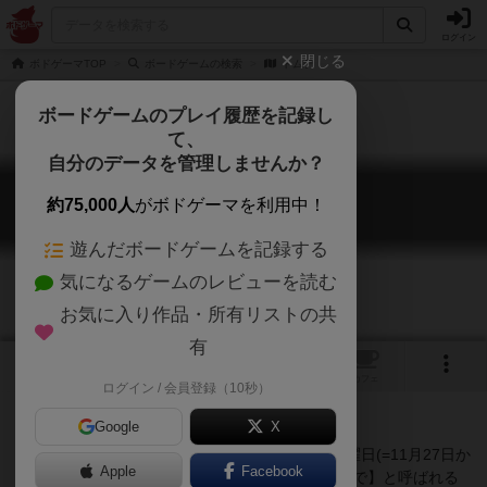
ログイン
閉じる
ボドゲーマTOP
ボードゲームの検索
トムテ
ボードゲームのプレイ履歴を記録し
て、
自分のデータを管理しませんか？
トムテ
約75,000人
がボドゲーマを利用中！
Tomten
遊んだボードゲームを記録する
気になるゲームのレビューを読む
お気に入り作品・所有リストの共
有
1
1
トップ
画像
動画
レビュー
カフェ
ログイン / 会員登録（10秒）
Google
X
『Tomten』はユール【11月30日に最も近い日曜日(=11月27日か
Apple
Facebook
ら12月3日の間)から聖クヌートの日(=1月13日)まで】と呼ばれる