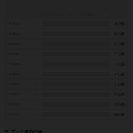
レーティングを行うには
ログイン
が必要です
-
非公開
10点の人
-
非公開
9点の人
-
非公開
8点の人
-
非公開
7点の人
-
非公開
6点の人
-
非公開
5点の人
-
非公開
4点の人
-
非公開
3点の人
-
非公開
2点の人
-
非公開
1点の人
プレイ感の評価