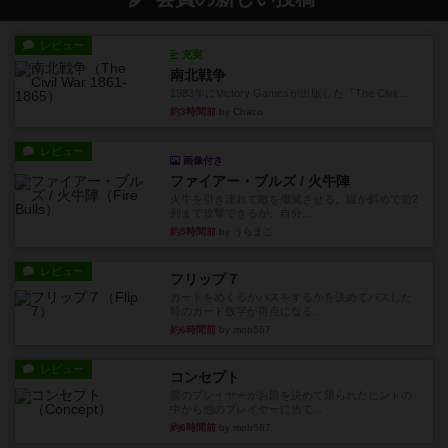
レビュー
充実
南北戦争
1983年にVictory Gamesが出版した『The Civil ...
約3時間前
by Chaco
レビュー
画像付き
ファイアー・ブルズ / 火牛陣
火牛を引き連れて敵を殲滅させる。縦か斜めで前2
列まで攻撃できるが、自分...
約5時間前
by うらまこ
レビュー
フリップ７
カードをめくるかパスをするかを決めてパスした
時のカード数字が得点になる...
約6時間前
by mob567
レビュー
コンセプト
親のプレイヤーがお題を決めて限られたヒントの
中から他のプレイヤーに当て...
約6時間前
by mob567