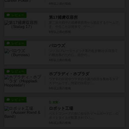
6年以上前
の投稿
レビュー
第17捕虜収容所
第二次大戦中の捕虜収容所から脱走するゲームで
す。やることは簡単で、ゲー...
6年以上前
の投稿
レビュー
バロウズ
ジリス(プレーリードッグ系の生き物)がお目当て
の観光客のために、自分の...
6年以上前
の投稿
レビュー
ホプラディ・ホプラダ
ウサギの出目やウサギの小屋の出目を集めるダイ
スゲームです。特定の出目が...
6年以上前
の投稿
レビュー
充実
ロボット工場
ベルトコンベアの形に似せたゲームボードに、ロ
ボットタイルが配置されてい...
6年以上前
の投稿