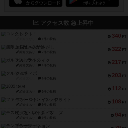
アクセス数 急上昇中
コレクト！
340
PT
紹介文なし
1件の投稿
無限まちがいさがし
322
PT
紹介文あり
2件の投稿
ガルフストライク
217
PT
紹介文あり
1件の投稿
クルティボ
203
PT
紹介文なし
1件の投稿
1809
112
PT
紹介文あり
1件の投稿
ファースト・イン・フライト
108
PT
紹介文あり
3件の投稿
モズビ－ズ・レイダ－ズ
94
PT
紹介文あり
1件の投稿
テンプテーション
79