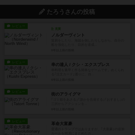
たろうさんの投稿
レビュー
充実
ノルダーヴィント
貿易をしたり、海賊を倒したりしながら、自分の
船を強化したり、目的を達成...
6年以上前
の投稿
レビュー
串の達人 / クシ・エクスプレス
串料理を素早く作る簡単なゲームです。めくられ
る｢注文カード｣通りに、自...
6年以上前
の投稿
レビュー
街のアライグマ
｢ゴミ箱をあさる｣｢誰かを告発する｣｢おすまし｣の
三択からアクションを...
6年以上前
の投稿
レビュー
革命大富豪
普通のトランプではありますが、｢大富豪｣の追加
ルールを簡潔にまとめたカ...