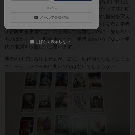
だ、お題がほぼハリウッド映画や海外の近代音楽に特化し
または
ています。有名な映画（巨大な船が氷山に当たって沈む映
画とか、高速で走るとタイムスリップする車で歴史を変え
メールで会員登録
る映画とか、蛇が苦手だけどムチの扱いが上手な考古学者
が冒険する映画など）の公開年でも難しいのに、知らない
ものばかりです。映画通の方か、年代高めの方でないと年
しばらく表示しない
代の推測すら難しいと思います。
若者向けではありませんが、逆に、世代間をつなぐコミュ
ニケーションツールに良いのではないでしょうか？