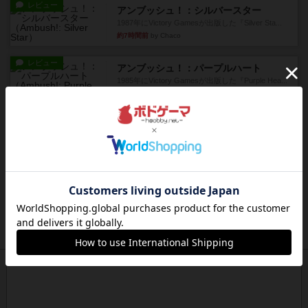
レビュー
アンブッシュ！：シルバースター
1987年にVictory Gamesが出版した『Silver Sta...
約7時間前
by Chaco
レビュー
アンブッシュ！：パープルハート
1985年にVictory Gamesが出版した『Purple Hea...
約7時間前
by Chaco
レビュー
アンブッシュ！：ムーブアウト！
1984年にVictory Gamesが出版した『Move
Out！』...
約8時間前
by Chaco
レビュー
スカルキング
とにかく楽しい！最高のゲームではと思います。
ルールは多少ゲーム慣れした...
約8時間前
by ジェイとと