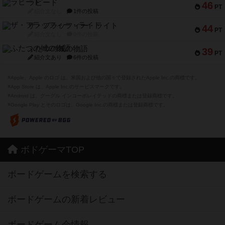
ラピード
46
PT
紹介文なし
1件の投稿
ザ・フラッフィー・ライト
44
PT
紹介文なし
0件の投稿
ふたつの城の物語
39
PT
紹介文あり
6件の投稿
※Apple、Apple のロゴ は、米国および他の国々で登録されたApple Inc.の商標です。
※App Store は、Apple Inc.のサービスマークです。
※Android は、グーグル インコーポレイテッドの商標または登録商標です。
※Google Play とそのロゴは、Google Inc.の商標または登録商標です。
ボドゲーマTOP
ボードゲームを検索する
ボードゲームの新着レビュー
ボードゲーム会情報