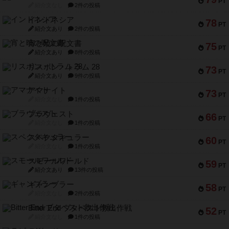
PT
紹介文なし
2件の投稿
インドネシア
78
PT
紹介文あり
2件の投稿
宵と暁の呪文書
75
PT
紹介文あり
8件の投稿
リスボン・トラム 28
73
PT
紹介文あり
9件の投稿
アマナイト
73
PT
紹介文なし
1件の投稿
ブラヴェスト
66
PT
紹介文なし
1件の投稿
スペクタキュラー
60
PT
紹介文なし
1件の投稿
スモールワールド
59
PT
紹介文あり
13件の投稿
ギャンブラー
58
PT
紹介文なし
2件の投稿
Bitter End ブタペスト救出作戦
52
PT
紹介文なし
1件の投稿