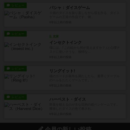
レビュー
パシャ：ダイスゲーム
５個のダイスを振り直しながら役を作る、ダイス
ゲームの王道の作品です。個...
6年以上前
の投稿
レビュー
充実
インセクトインク
場には、｢この絵から何が見えますか？｣と心理テ
ストに使いそうな、独特な...
6年以上前
の投稿
レビュー
リングイット!
場のカードが条件を満たしたら、素早くテーブル
のベルをたたくゲームです。...
6年以上前
の投稿
レビュー
ハーベスト・ダイス
野菜を植えるのが主な目的の紙ペンゲームです。
獲得したダイスの色で表され...
6年以上前
の投稿
会員の新しい投稿