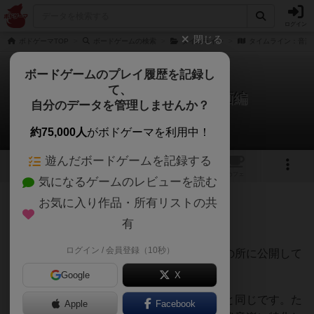
ログイン
閉じる
ボドゲーマTOP
ボードゲームの検索
タイムライン
タイムライン：音楽
ボードゲームのプレイ履歴を記録し
て、
タイムライン：音楽と映画編
自分のデータを管理しませんか？
たろうさんのレビュー
約75,000人
がボドゲーマを利用中！
遊んだボードゲームを記録する
2
1
トップ
画像
動画
レビュー
カフェ
気になるゲームのレビューを読む
お気に入り作品・所有リストの共
107名
0名
0
6年以上前
有
ログイン / 会員登録（10秒）
映画や音楽の書かれた手札を、正しい年代の所に公開して
配置し、手札を早くなくすゲームです。
Google
X
やることは他の「タイムライン」シリーズと同じです。た
Apple
Facebook