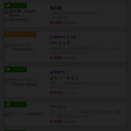
レビュー
海兵隊
1988年にVictory Gamesが出版した
『Leathernec...
約6時間前
by Chaco
ルール/インスト
画像付き
充実
パーミッド
おばあちゃんは猫が大好きです!しかし、あまりに
も多くの猫を飼っているた...
約6時間前
by jurong
レビュー
画像付き
オラパ・マイン
お気に入りのplayte製です。オラパスペースから
やり、気に入りました...
約7時間前
by くみ
レビュー
マーリン
４人プレイ。インスト1時間プレイ2時間半。結構
ダイス運と手札のカード運...
約7時間前
by oliber